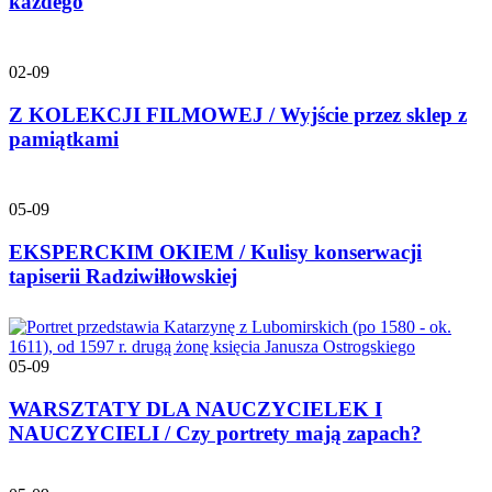
każdego
02-09
Z KOLEKCJI FILMOWEJ / Wyjście przez sklep z
pamiątkami
05-09
EKSPERCKIM OKIEM / Kulisy konserwacji
tapiserii Radziwiłłowskiej
05-09
WARSZTATY DLA NAUCZYCIELEK I
NAUCZYCIELI / Czy portrety mają zapach?