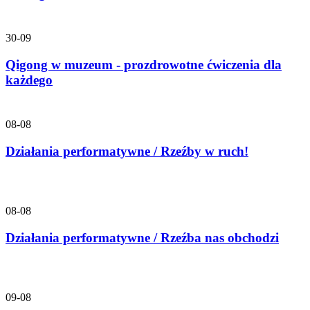
30-09
Qigong w muzeum - prozdrowotne ćwiczenia dla
każdego
08-08
Działania performatywne / Rzeźby w ruch!
08-08
Działania performatywne / Rzeźba nas obchodzi
09-08