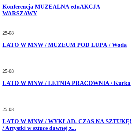
Konferencja MUZEALNA eduAKCJA
WARSZAWY
25-08
LATO W MNW / MUZEUM POD LUPĄ / Woda
25-08
LATO W MNW / LETNIA PRACOWNIA / Kurka
25-08
LATO W MNW / WYKŁAD. CZAS NA SZTUKĘ!
/ Artystki w sztuce dawnej z...