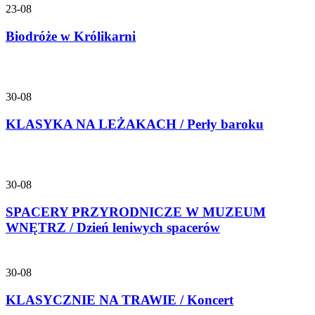
23-08
Biodróże w Królikarni
30-08
KLASYKA NA LEŻAKACH / Perły baroku
30-08
SPACERY PRZYRODNICZE W MUZEUM
WNĘTRZ / Dzień leniwych spacerów
30-08
KLASYCZNIE NA TRAWIE / Koncert