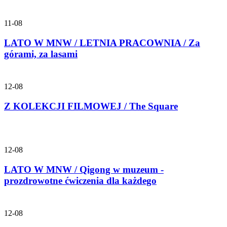
11-08
LATO W MNW / LETNIA PRACOWNIA / Za
górami, za lasami
12-08
Z KOLEKCJI FILMOWEJ / The Square
12-08
LATO W MNW / Qigong w muzeum -
prozdrowotne ćwiczenia dla każdego
12-08