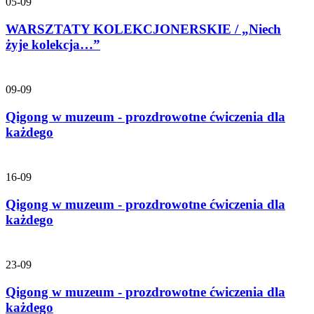
05-09
WARSZTATY KOLEKCJONERSKIE / „Niech
żyje kolekcja…”
09-09
Qigong w muzeum - prozdrowotne ćwiczenia dla
każdego
16-09
Qigong w muzeum - prozdrowotne ćwiczenia dla
każdego
23-09
Qigong w muzeum - prozdrowotne ćwiczenia dla
każdego