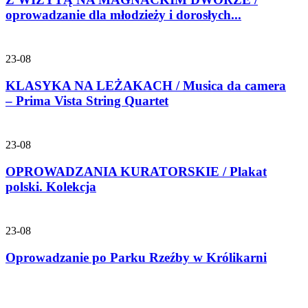
oprowadzanie dla młodzieży i dorosłych...
23-08
KLASYKA NA LEŻAKACH / Musica da camera
– Prima Vista String Quartet
23-08
OPROWADZANIA KURATORSKIE / Plakat
polski. Kolekcja
23-08
Oprowadzanie po Parku Rzeźby w Królikarni