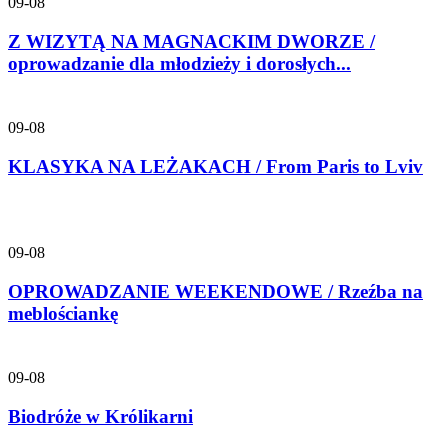
09-08
Z WIZYTĄ NA MAGNACKIM DWORZE /
oprowadzanie dla młodzieży i dorosłych...
09-08
KLASYKA NA LEŻAKACH / From Paris to Lviv
09-08
OPROWADZANIE WEEKENDOWE / Rzeźba na
meblościankę
09-08
Biodróże w Królikarni