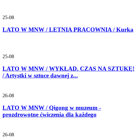
25-08
LATO W MNW / LETNIA PRACOWNIA / Kurka
25-08
LATO W MNW / WYKŁAD. CZAS NA SZTUKĘ!
/ Artystki w sztuce dawnej z...
26-08
LATO W MNW / Qigong w muzeum -
prozdrowotne ćwiczenia dla każdego
26-08