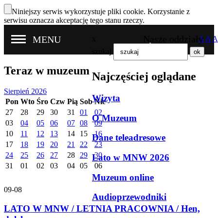
Niniejszy serwis wykorzystuje pliki cookie. Korzystanie z
serwisu oznacza akceptację tego stanu rzeczy.
Nasze oddziały
MENU
x
A
A
A
szukaj
Teraz w muzeum
Najczęściej oglądane
Sierpień 2026
Wizyta
Pon
Wto
Śro
Czw
Pią
Sob
Nie
27
28
29
30
31
01
02
O Muzeum
03
04
05
06
07
08
09
10
11
12
13
14
15
16
Dane teleadresowe
17
18
19
20
21
22
23
24
25
26
27
28
29
30
Lato w MNW 2026
31
01
02
03
04
05
06
Muzeum online
09-08
Audioprzewodniki
LATO W MNW / LETNIA PRACOWNIA / Hen,