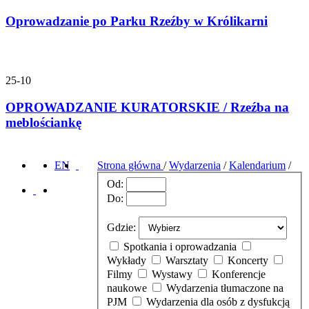
Oprowadzanie po Parku Rzeźby w Królikarni
25-10
OPROWADZANIE KURATORSKIE / Rzeźba na
meblościankę
EN
Strona główna
/
Wydarzenia
/
Kalendarium
/
Od:
Do:
Gdzie:
Spotkania i oprowadzania
Wykłady
Warsztaty
Koncerty
Filmy
Wystawy
Konferencje
naukowe
Wydarzenia tłumaczone na
PJM
Wydarzenia dla osób z dysfukcją