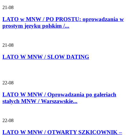
21-08
LATO w MNW / PO PROSTU: oprowadzania w
prostym języku polskim /...
21-08
LATO W MNW / SLOW DATING
22-08
LATO W MNW / Oprowadzania po galeriach
stałych MNW / Warszawskie...
22-08
LATO W MNW / OTWARTY SZKICOWNIK –