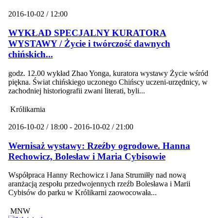
2016-10-02 / 12:00
WYKŁAD SPECJALNY KURATORA
WYSTAWY / Życie i twórczość dawnych
chińskich...
godz. 12.00 wykład Zhao Yonga, kuratora wystawy Życie wśród
piękna. Świat chińskiego uczonego Chińscy uczeni-urzędnicy, w
zachodniej historiografii zwani literati, byli...
Królikarnia
2016-10-02 / 18:00 - 2016-10-02 / 21:00
Wernisaż wystawy: Rzeźby ogrodowe. Hanna
Rechowicz, Bolesław i Maria Cybisowie
Współpraca Hanny Rechowicz i Jana Strumiłły nad nową
aranżacją zespołu przedwojennych rzeźb Bolesława i Marii
Cybisów do parku w Królikarni zaowocowała...
MNW