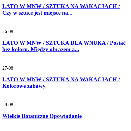
LATO W MNW / SZTUKA NA WAKACJACH /
Czy w sztuce jest miejsce na...
26-08
LATO W MNW / SZTUKA DLA WNUKA / Postać
bez koloru. Między obrazem a...
27-08
LATO W MNW / SZTUKA NA WAKACJACH /
Kolorowe zabawy
29-08
Wielkie Botaniczne Opowiadanie