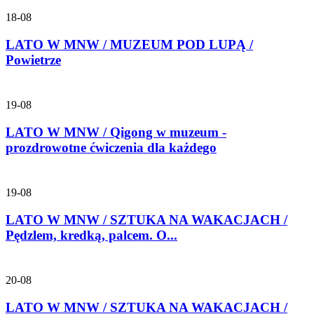
18-08
LATO W MNW / MUZEUM POD LUPĄ /
Powietrze
19-08
LATO W MNW / Qigong w muzeum -
prozdrowotne ćwiczenia dla każdego
19-08
LATO W MNW / SZTUKA NA WAKACJACH /
Pędzlem, kredką, palcem. O...
20-08
LATO W MNW / SZTUKA NA WAKACJACH /