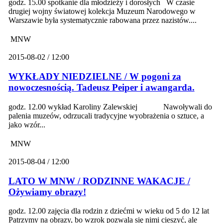
godz. 15.00 spotkanie dla młodzieży i dorosłych W czasie
drugiej wojny światowej kolekcja Muzeum Narodowego w
Warszawie była systematycznie rabowana przez nazistów....
MNW
2015-08-02 / 12:00
WYKŁADY NIEDZIELNE / W pogoni za
nowoczesnością. Tadeusz Peiper i awangarda.
godz. 12.00 wykład Karoliny Zalewskiej Nawoływali do
palenia muzeów, odrzucali tradycyjne wyobrażenia o sztuce, a
jako wzór...
MNW
2015-08-04 / 12:00
LATO W MNW / RODZINNE WAKACJE /
Ożywiamy obrazy!
godz. 12.00 zajęcia dla rodzin z dziećmi w wieku od 5 do 12 lat
Patrzymy na obrazy, bo wzrok pozwala się nimi cieszyć, ale