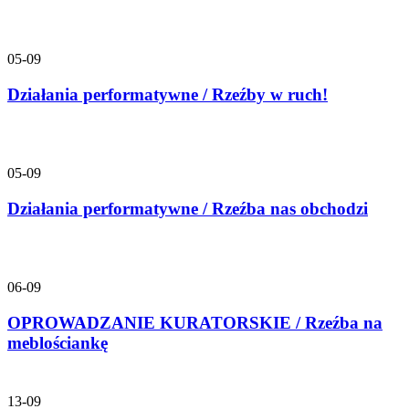
05-09
Działania performatywne / Rzeźby w ruch!
05-09
Działania performatywne / Rzeźba nas obchodzi
06-09
OPROWADZANIE KURATORSKIE / Rzeźba na
meblościankę
13-09