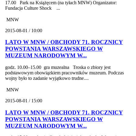
17.00 Park na Książęcem (na tyłach MNW) Organizator:
Fundacja Culture Shock ...
MNW
2015-08-01 / 10:00
LATO W MNW / OBCHODY 71. ROCZNICY
POWSTANIA WARSZAWSKIEGO W
MUZEUM NARODOWYM W...
godz. 10.00–15.00 gra muzealna Troska o zbiory jest
podstawowym obowiązkiem pracowników muzeum. Podczas
wojny było to zadanie wyjątkowo trudne....
MNW
2015-08-01 / 15:00
LATO W MNW / OBCHODY 71. ROCZNICY
POWSTANIA WARSZAWSKIEGO W
MUZEUM NARODOWYM W...