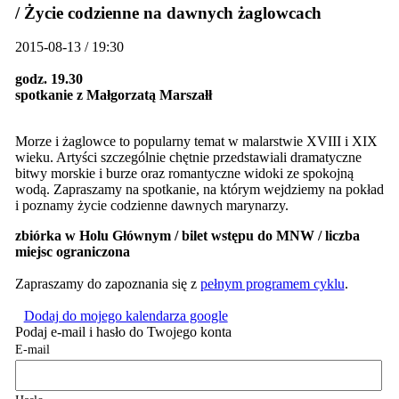
/ Życie codzienne na dawnych żaglowcach
2015-08-13 / 19:30
godz. 19.30
spotkanie z Małgorzatą Marszałł
Morze i żaglowce to popularny temat w malarstwie XVIII i XIX
wieku. Artyści szczególnie chętnie przedstawiali dramatyczne
bitwy morskie i burze oraz romantyczne widoki ze spokojną
wodą. Zapraszamy na spotkanie, na którym wejdziemy na pokład
i poznamy życie codzienne dawnych marynarzy.
zbiórka w Holu Głównym / bilet wstępu do MNW / liczba
miejsc ograniczona
Zapraszamy do zapoznania się z
pełnym programem cyklu
.
Dodaj do mojego kalendarza google
Podaj e-mail i hasło do Twojego konta
E-mail