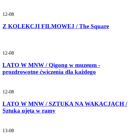
12-08
Z KOLEKCJI FILMOWEJ / The Square
12-08
LATO W MNW / Qigong w muzeum -
prozdrowotne ćwiczenia dla każdego
12-08
LATO W MNW / SZTUKA NA WAKACJACH /
Sztuka ujęta w ramy
13-08