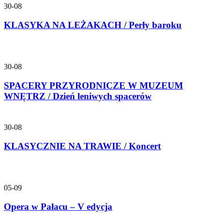
30-08
KLASYKA NA LEŻAKACH / Perły baroku
30-08
SPACERY PRZYRODNICZE W MUZEUM
WNĘTRZ / Dzień leniwych spacerów
30-08
KLASYCZNIE NA TRAWIE / Koncert
05-09
Opera w Pałacu – V edycja