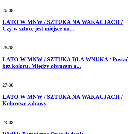
26-08
LATO W MNW / SZTUKA NA WAKACJACH /
Czy w sztuce jest miejsce na...
26-08
LATO W MNW / SZTUKA DLA WNUKA / Postać
bez koloru. Między obrazem a...
27-08
LATO W MNW / SZTUKA NA WAKACJACH /
Kolorowe zabawy
29-08