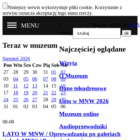
Niniejszy serwis wykorzystuje pliki cookie. Korzystanie z
serwisu oznacza akceptację tego stanu rzeczy.
Nasze oddziały
MENU
x
A
A
A
szukaj
Teraz w muzeum
Najczęściej oglądane
Sierpień 2026
Wizyta
Pon
Wto
Śro
Czw
Pią
Sob
Nie
27
28
29
30
31
01
02
O Muzeum
03
04
05
06
07
08
09
10
11
12
13
14
15
16
Dane teleadresowe
17
18
19
20
21
22
23
24
25
26
27
28
29
30
Lato w MNW 2026
31
01
02
03
04
05
06
Muzeum online
08-08
Audioprzewodniki
LATO W MNW / Oprowadzania po galeriach