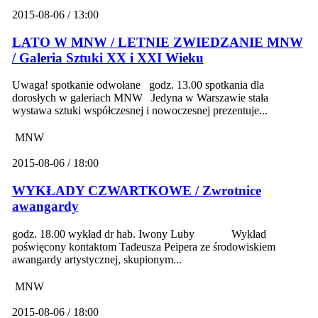
2015-08-06 / 13:00
LATO W MNW / LETNIE ZWIEDZANIE MNW
/ Galeria Sztuki XX i XXI Wieku
Uwaga! spotkanie odwołane godz. 13.00 spotkania dla
dorosłych w galeriach MNW Jedyna w Warszawie stała
wystawa sztuki współczesnej i nowoczesnej prezentuje...
MNW
2015-08-06 / 18:00
WYKŁADY CZWARTKOWE / Zwrotnice
awangardy
godz. 18.00 wykład dr hab. Iwony Luby Wykład
poświęcony kontaktom Tadeusza Peipera ze środowiskiem
awangardy artystycznej, skupionym...
MNW
2015-08-06 / 18:00