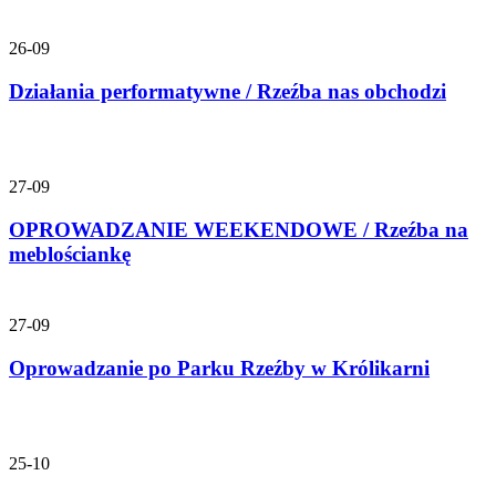
26-09
Działania performatywne / Rzeźba nas obchodzi
27-09
OPROWADZANIE WEEKENDOWE / Rzeźba na
meblościankę
27-09
Oprowadzanie po Parku Rzeźby w Królikarni
25-10