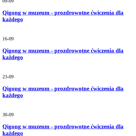
09-09
Qigong w muzeum - prozdrowotne ćwiczenia dla
każdego
16-09
Qigong w muzeum - prozdrowotne ćwiczenia dla
każdego
23-09
Qigong w muzeum - prozdrowotne ćwiczenia dla
każdego
30-09
Qigong w muzeum - prozdrowotne ćwiczenia dla
każdego