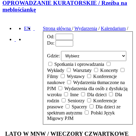
OPROWADZANIE KURATORSKIE / Rzeźba na
meblościankę
EN
Strona główna
/
Wydarzenia
/
Kalendarium
/
Od:
Do:
Gdzie:
Spotkania i oprowadzania
Wykłady
Warsztaty
Koncerty
Filmy
Wystawy
Konferencje
naukowe
Wydarzenia tłumaczone na
PJM
Wydarzenia dla osób z dysfukcją
wzroku
Inne
Dla dzieci
Dla
rodzin
Seniorzy
Konferencje
prasowe
Spacery
Dla dzieci ze
spektrum autyzmu
Polski Język
Migowy PJM
LATO W MNW / WIECZORY CZWARTKOWE