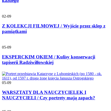
każdego
02-09
Z KOLEKCJI FILMOWEJ / Wyjście przez sklep z
pamiątkami
05-09
EKSPERCKIM OKIEM / Kulisy konserwacji
tapiserii Radziwiłłowskiej
05-09
WARSZTATY DLA NAUCZYCIELEK I
NAUCZYCIELI / Czy portrety mają zapach?