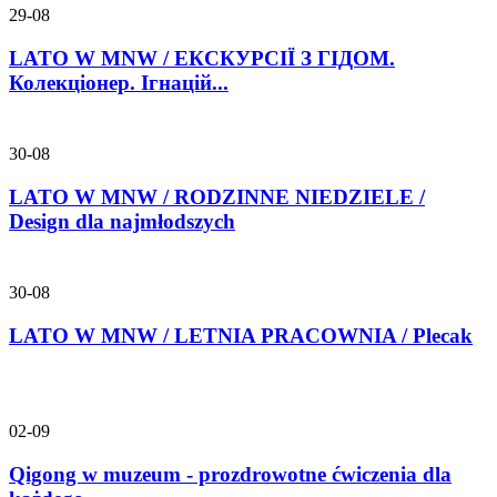
29-08
LATO W MNW / ЕКСКУРСІЇ З ГІДОМ.
Колекціонер. Ігнацій...
30-08
LATO W MNW / RODZINNE NIEDZIELE /
Design dla najmłodszych
30-08
LATO W MNW / LETNIA PRACOWNIA / Plecak
02-09
Qigong w muzeum - prozdrowotne ćwiczenia dla