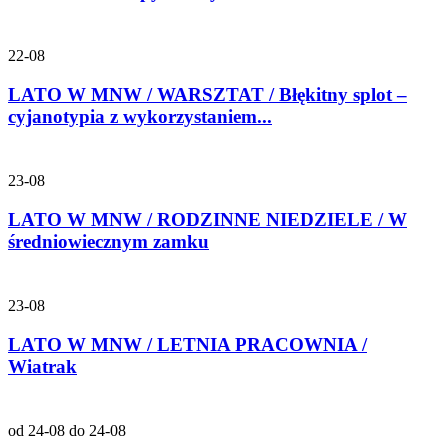
22-08
LATO W MNW / WARSZTAT / Błękitny splot –
cyjanotypia z wykorzystaniem...
23-08
LATO W MNW / RODZINNE NIEDZIELE / W
średniowiecznym zamku
23-08
LATO W MNW / LETNIA PRACOWNIA /
Wiatrak
od 24-08 do 24-08