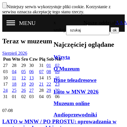
Niniejszy serwis wykorzystuje pliki cookie. Korzystanie z
serwisu oznacza akceptację tego stanu rzeczy.
Nasze oddziały
MENU
x
A
A
A
szukaj
Teraz w muzeum
Najczęściej oglądane
Sierpień 2026
Wizyta
Pon
Wto
Śro
Czw
Pią
Sob
Nie
27
28
29
30
31
01
02
O Muzeum
03
04
05
06
07
08
09
10
11
12
13
14
15
16
Dane teleadresowe
17
18
19
20
21
22
23
24
25
26
27
28
29
30
Lato w MNW 2026
31
01
02
03
04
05
06
Muzeum online
07-08
Audioprzewodniki
LATO w MNW / PO PROSTU: oprowadzania w