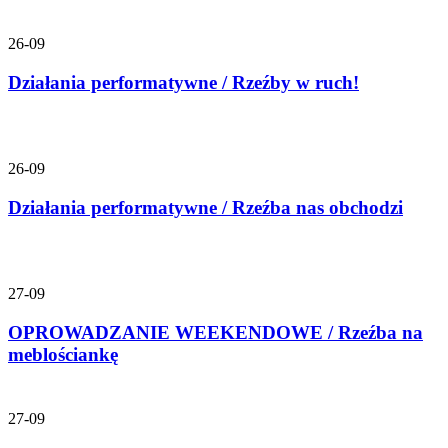
26-09
Działania performatywne / Rzeźby w ruch!
26-09
Działania performatywne / Rzeźba nas obchodzi
27-09
OPROWADZANIE WEEKENDOWE / Rzeźba na
meblościankę
27-09