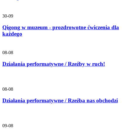
30-09
Qigong w muzeum - prozdrowotne ćwiczenia dla
każdego
08-08
Działania performatywne / Rzeźby w ruch!
08-08
Działania performatywne / Rzeźba nas obchodzi
09-08