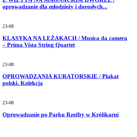
oprowadzanie dla młodzieży i dorosłych...
23-08
KLASYKA NA LEŻAKACH / Musica da camera
– Prima Vista String Quartet
23-08
OPROWADZANIA KURATORSKIE / Plakat
polski. Kolekcja
23-08
Oprowadzanie po Parku Rzeźby w Królikarni