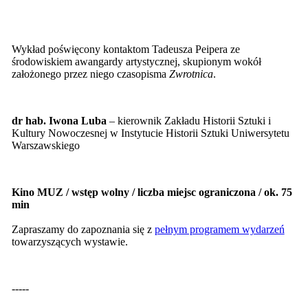
Wykład poświęcony kontaktom Tadeusza Peipera ze
środowiskiem awangardy artystycznej, skupionym wokół
założonego przez niego czasopisma
Zwrotnica
.
dr hab. Iwona Luba
– kierownik Zakładu Historii Sztuki i
Kultury Nowoczesnej w Instytucie Historii Sztuki Uniwersytetu
Warszawskiego
Kino MUZ / wstęp wolny / liczba miejsc ograniczona / ok. 75
min
Zapraszamy do zapoznania się z
pełnym programem wydarzeń
towarzyszących wystawie.
-----