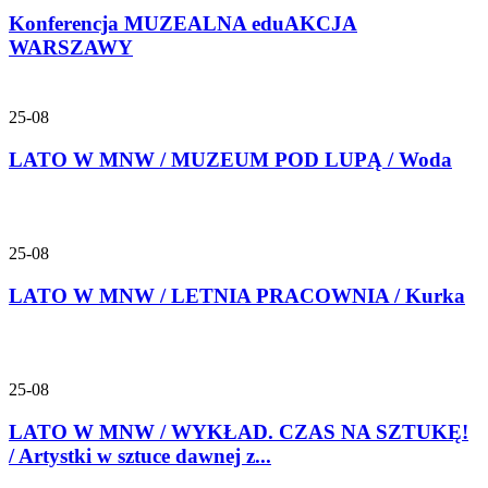
Konferencja MUZEALNA eduAKCJA
WARSZAWY
25-08
LATO W MNW / MUZEUM POD LUPĄ / Woda
25-08
LATO W MNW / LETNIA PRACOWNIA / Kurka
25-08
LATO W MNW / WYKŁAD. CZAS NA SZTUKĘ!
/ Artystki w sztuce dawnej z...