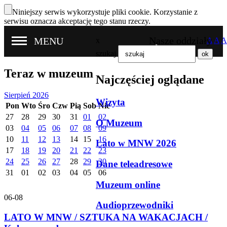
Niniejszy serwis wykorzystuje pliki cookie. Korzystanie z
serwisu oznacza akceptację tego stanu rzeczy.
Nasze oddziały
MENU
x
A
A
A
szukaj
Teraz w muzeum
Najczęściej oglądane
Sierpień 2026
Wizyta
Pon
Wto
Śro
Czw
Pią
Sob
Nie
27
28
29
30
31
01
02
O Muzeum
03
04
05
06
07
08
09
10
11
12
13
14
15
16
Lato w MNW 2026
17
18
19
20
21
22
23
24
25
26
27
28
29
30
Dane teleadresowe
31
01
02
03
04
05
06
Muzeum online
06-08
Audioprzewodniki
LATO W MNW / SZTUKA NA WAKACJACH /