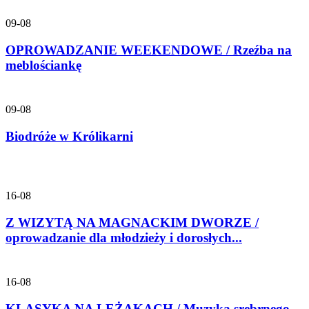
09-08
OPROWADZANIE WEEKENDOWE / Rzeźba na
meblościankę
09-08
Biodróże w Królikarni
16-08
Z WIZYTĄ NA MAGNACKIM DWORZE /
oprowadzanie dla młodzieży i dorosłych...
16-08
KLASYKA NA LEŻAKACH / Muzyka srebrnego