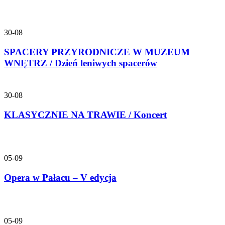
30-08
SPACERY PRZYRODNICZE W MUZEUM
WNĘTRZ / Dzień leniwych spacerów
30-08
KLASYCZNIE NA TRAWIE / Koncert
05-09
Opera w Pałacu – V edycja
05-09