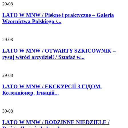
29-08
LATO W MNW / Piękne i praktyczne – Galeria
Wzornictwa Polskiego /...
29-08
LATO W MNW / OTWARTY SZKICOWNIK –
rysuj wśród arcydzieł! / Sztafaż w...
29-08
LATO W MNW / ЕКСКУРСІЇ З ГІДОМ.
Колекціонер. Ігнацій...
30-08
LATO W MNW / RODZINNE NIEDZIELE /