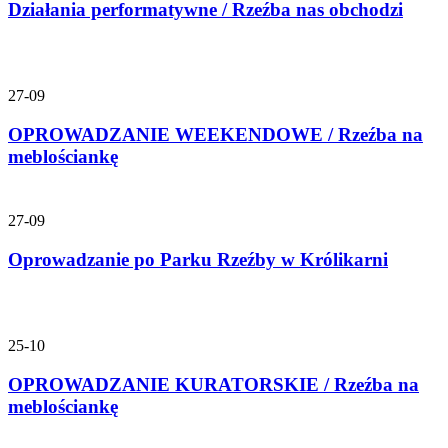
Działania performatywne / Rzeźba nas obchodzi
27-09
OPROWADZANIE WEEKENDOWE / Rzeźba na
meblościankę
27-09
Oprowadzanie po Parku Rzeźby w Królikarni
25-10
OPROWADZANIE KURATORSKIE / Rzeźba na
meblościankę