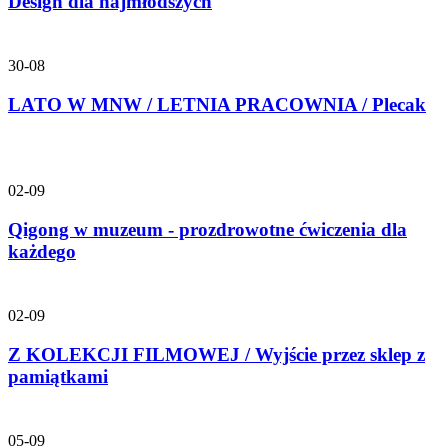
Design dla najmłodszych
30-08
LATO W MNW / LETNIA PRACOWNIA / Plecak
02-09
Qigong w muzeum - prozdrowotne ćwiczenia dla
każdego
02-09
Z KOLEKCJI FILMOWEJ / Wyjście przez sklep z
pamiątkami
05-09