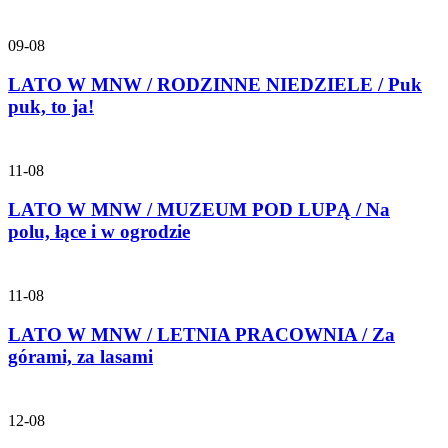
09-08
LATO W MNW / RODZINNE NIEDZIELE / Puk
puk, to ja!
11-08
LATO W MNW / MUZEUM POD LUPĄ / Na
polu, łące i w ogrodzie
11-08
LATO W MNW / LETNIA PRACOWNIA / Za
górami, za lasami
12-08