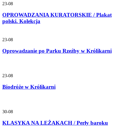
23-08
OPROWADZANIA KURATORSKIE / Plakat
polski. Kolekcja
23-08
Oprowadzanie po Parku Rzeźby w Królikarni
23-08
Biodróże w Królikarni
30-08
KLASYKA NA LEŻAKACH / Perły baroku