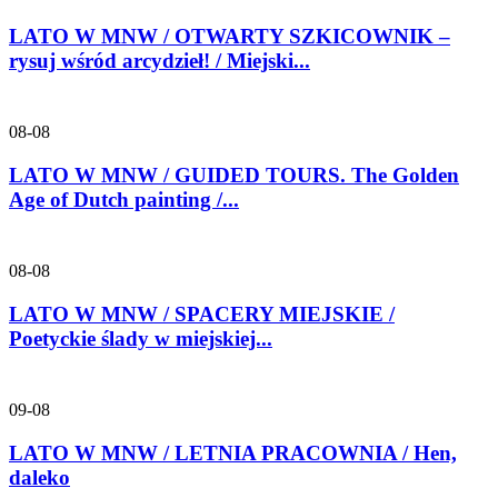
LATO W MNW / OTWARTY SZKICOWNIK –
rysuj wśród arcydzieł! / Miejski...
08-08
LATO W MNW / GUIDED TOURS. The Golden
Age of Dutch painting /...
08-08
LATO W MNW / SPACERY MIEJSKIE /
Poetyckie ślady w miejskiej...
09-08
LATO W MNW / LETNIA PRACOWNIA / Hen,
daleko