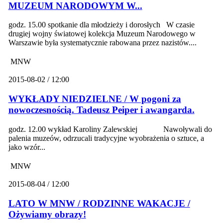
MUZEUM NARODOWYM W...
godz. 15.00 spotkanie dla młodzieży i dorosłych W czasie
drugiej wojny światowej kolekcja Muzeum Narodowego w
Warszawie była systematycznie rabowana przez nazistów....
MNW
2015-08-02 / 12:00
WYKŁADY NIEDZIELNE / W pogoni za
nowoczesnością. Tadeusz Peiper i awangarda.
godz. 12.00 wykład Karoliny Zalewskiej Nawoływali do
palenia muzeów, odrzucali tradycyjne wyobrażenia o sztuce, a
jako wzór...
MNW
2015-08-04 / 12:00
LATO W MNW / RODZINNE WAKACJE /
Ożywiamy obrazy!