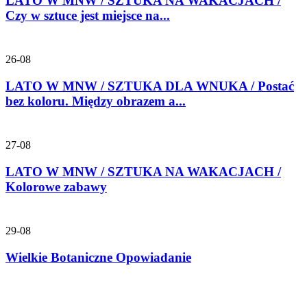
LATO W MNW / SZTUKA NA WAKACJACH /
Czy w sztuce jest miejsce na...
26-08
LATO W MNW / SZTUKA DLA WNUKA / Postać
bez koloru. Między obrazem a...
27-08
LATO W MNW / SZTUKA NA WAKACJACH /
Kolorowe zabawy
29-08
Wielkie Botaniczne Opowiadanie