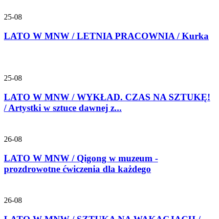
25-08
LATO W MNW / LETNIA PRACOWNIA / Kurka
25-08
LATO W MNW / WYKŁAD. CZAS NA SZTUKĘ!
/ Artystki w sztuce dawnej z...
26-08
LATO W MNW / Qigong w muzeum -
prozdrowotne ćwiczenia dla każdego
26-08