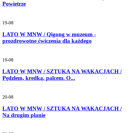
Powietrze
19-08
LATO W MNW / Qigong w muzeum -
prozdrowotne ćwiczenia dla każdego
19-08
LATO W MNW / SZTUKA NA WAKACJACH /
Pędzlem, kredką, palcem. O...
20-08
LATO W MNW / SZTUKA NA WAKACJACH /
Na drugim planie