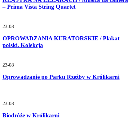
– Prima Vista String Quartet
23-08
OPROWADZANIA KURATORSKIE / Plakat
polski. Kolekcja
23-08
Oprowadzanie po Parku Rzeźby w Królikarni
23-08
Biodróże w Królikarni