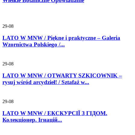
Wielkie Botaniczne Opowiadanie
29-08
LATO W MNW / Piękne i praktyczne – Galeria
Wzornictwa Polskiego /...
29-08
LATO W MNW / OTWARTY SZKICOWNIK –
rysuj wśród arcydzieł! / Sztafaż w...
29-08
LATO W MNW / ЕКСКУРСІЇ З ГІДОМ.
Колекціонер. Ігнацій...