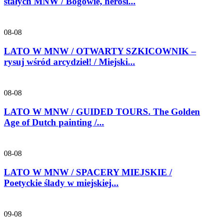
stałych MNW / Bogowie, herosi...
08-08
LATO W MNW / OTWARTY SZKICOWNIK –
rysuj wśród arcydzieł! / Miejski...
08-08
LATO W MNW / GUIDED TOURS. The Golden
Age of Dutch painting /...
08-08
LATO W MNW / SPACERY MIEJSKIE /
Poetyckie ślady w miejskiej...
09-08