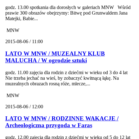
godz. 13.00 spotkania dla dorosłych w galeriach MNW Wśród
prawie 300 obrazów obejrzymy: Bitwę pod Grunwaldem Jana
Matejki, Babie...
MNW
2015-08-06 / 11:00
LATO W MNW / MUZEALNY KLUB
MALUCHA / W ogrodzie sztuki
godz. 11.00 zajęcia dla rodzin z dziećmi w wieku od 3 do 4 lat
Nie trzeba jechać na wieś, by zobaczyć kwitnącą łąkę. Na
muzealnych obrazach rosną róże, mlecze,...
MNW
2015-08-06 / 12:00
LATO W MNW / RODZINNE WAKACJE /
Archeologiczna przygoda w Faras
godz. 12.00 zajęcia dla rodzin z dziećmi w wieku od 5 do 12 lat