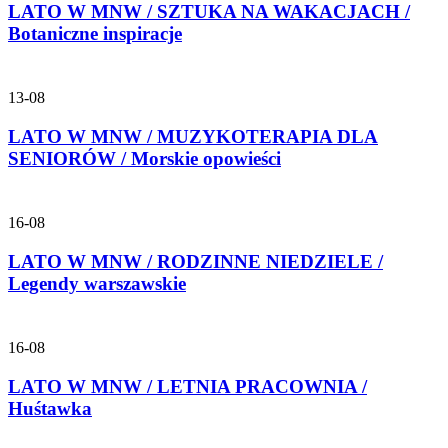
LATO W MNW / SZTUKA NA WAKACJACH /
Botaniczne inspiracje
13-08
LATO W MNW / MUZYKOTERAPIA DLA
SENIORÓW / Morskie opowieści
16-08
LATO W MNW / RODZINNE NIEDZIELE /
Legendy warszawskie
16-08
LATO W MNW / LETNIA PRACOWNIA /
Huśtawka