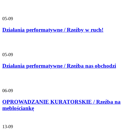
05-09
Działania performatywne / Rzeźby w ruch!
05-09
Działania performatywne / Rzeźba nas obchodzi
06-09
OPROWADZANIE KURATORSKIE / Rzeźba na
meblościankę
13-09