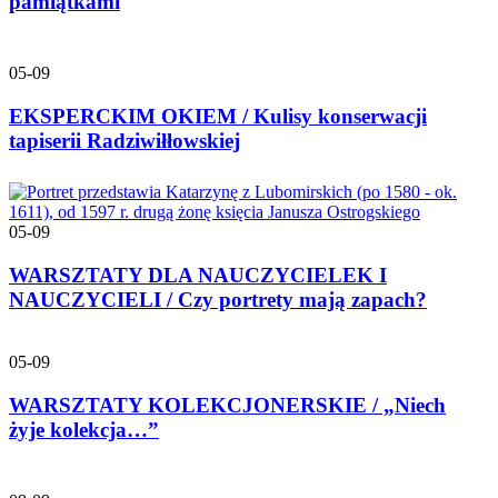
pamiątkami
05-09
EKSPERCKIM OKIEM / Kulisy konserwacji
tapiserii Radziwiłłowskiej
05-09
WARSZTATY DLA NAUCZYCIELEK I
NAUCZYCIELI / Czy portrety mają zapach?
05-09
WARSZTATY KOLEKCJONERSKIE / „Niech
żyje kolekcja…”