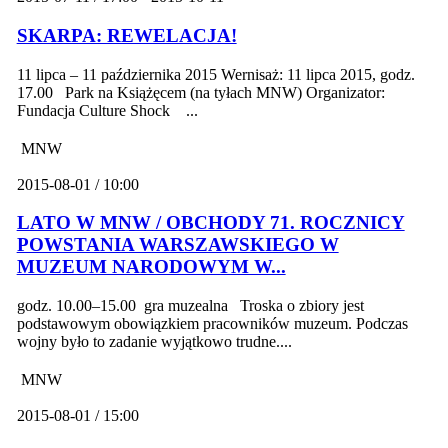
SKARPA: REWELACJA!
11 lipca – 11 października 2015 Wernisaż: 11 lipca 2015, godz.
17.00 Park na Książęcem (na tyłach MNW) Organizator:
Fundacja Culture Shock ...
MNW
2015-08-01 / 10:00
LATO W MNW / OBCHODY 71. ROCZNICY
POWSTANIA WARSZAWSKIEGO W
MUZEUM NARODOWYM W...
godz. 10.00–15.00 gra muzealna Troska o zbiory jest
podstawowym obowiązkiem pracowników muzeum. Podczas
wojny było to zadanie wyjątkowo trudne....
MNW
2015-08-01 / 15:00