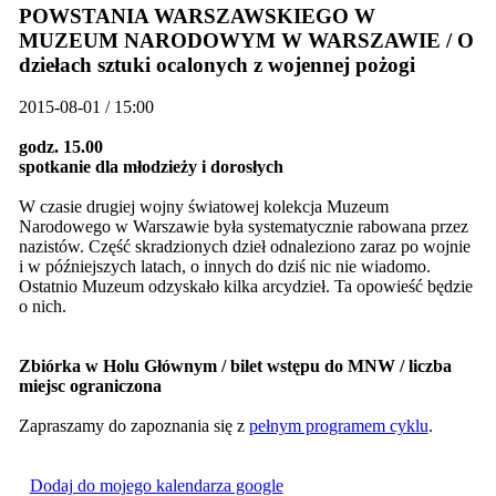
POWSTANIA WARSZAWSKIEGO W
MUZEUM NARODOWYM W WARSZAWIE / O
dziełach sztuki ocalonych z wojennej pożogi
2015-08-01 / 15:00
godz. 15.00
spotkanie dla młodzieży i dorosłych
W czasie drugiej wojny światowej kolekcja Muzeum
Narodowego w Warszawie była systematycznie rabowana przez
nazistów. Część skradzionych dzieł odnaleziono zaraz po wojnie
i w późniejszych latach, o innych do dziś nic nie wiadomo.
Ostatnio Muzeum odzyskało kilka arcydzieł. Ta opowieść będzie
o nich.
Zbiórka w Holu Głównym / bilet wstępu do MNW / liczba
miejsc ograniczona
Zapraszamy do zapoznania się z
pełnym programem cyklu
.
Dodaj do mojego kalendarza google