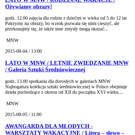
Ożywiamy obrazy!
godz. 12.00 zajęcia dla rodzin z dziećmi w wieku od 5 do 12 lat
Patrzymy na obrazy, bo wzrok pozwala się nimi cieszyć, ale
przekonajmy się, że także inne zmysły mogą okazać...
MNW
2015-08-04 / 13:00
LATO W MNW / LETNIE ZWIEDZANIE MNW
/ Galeria Sztuki Średniowiecznej
godz. 13.00 spotkania dla dorosłych w galeriach MNW
Najbogatsza kolekcja sztuki średniowiecznej w Polsce obejmuje
dzieła pochodzące z okresu od XII do początku XVI wieku....
MNW
2015-08-05 / 11:00
AWANGARDA DLA MŁODYCH -
WARSZTATY WAKACYJNE / Litera – słowo –