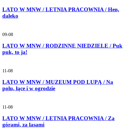
LATO W MNW / LETNIA PRACOWNIA / Hen,
daleko
09-08
LATO W MNW / RODZINNE NIEDZIELE / Puk
puk, to ja!
11-08
LATO W MNW / MUZEUM POD LUPĄ / Na
polu, łące i w ogrodzie
11-08
LATO W MNW / LETNIA PRACOWNIA / Za
górami, za lasami