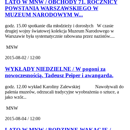
LATO W MNW / OBCHODY 71. ROCZNICY
POWSTANIA WARSZAWSKIEGO W
MUZEUM NARODOWYM W...
godz. 15.00 spotkanie dla młodzieży i dorosłych W czasie
drugiej wojny światowej kolekcja Muzeum Narodowego w
Warszawie była systematycznie rabowana przez nazistów....
MNW
2015-08-02 / 12:00
WYKŁADY NIEDZIELNE / W pogoni za
nowoczesnością. Tadeusz Peiper i awangarda.
godz. 12.00 wykład Karoliny Zalewskiej Nawoływali do
palenia muzeów, odrzucali tradycyjne wyobrażenia o sztuce, a
jako wzór...
MNW
2015-08-04 / 12:00
LATO W MNW / RODZINNE WAKACJE /