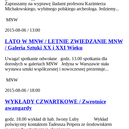
Zapraszamy na wyprawę śladami profesora Kazimierza
Michałowskiego, wybitnego polskiego archeologa. Jedziemy...
MNW
2015-08-06 / 13:00
LATO W MNW / LETNIE ZWIEDZANIE MNW
/ Galeria Sztuki XX i XXI Wieku
Uwaga! spotkanie odwołane godz. 13.00 spotkania dla
dorosłych w galeriach MNW Jedyna w Warszawie stała
wystawa sztuki współczesnej i nowoczesnej prezentuje...
MNW
2015-08-06 / 18:00
WYKŁADY CZWARTKOWE / Zwrotnice
awangardy
godz. 18.00 wykład dr hab. Iwony Luby Wykład
poświęcony kontaktom Tadeusza Peipera ze środowiskiem