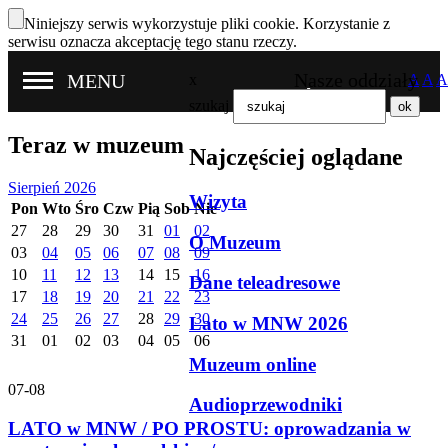
Niniejszy serwis wykorzystuje pliki cookie. Korzystanie z
serwisu oznacza akceptację tego stanu rzeczy.
Nasze oddziały
MENU
x
A
A
A
szukaj
Teraz w muzeum
Najczęściej oglądane
Sierpień 2026
Wizyta
Pon
Wto
Śro
Czw
Pią
Sob
Nie
27
28
29
30
31
01
02
O Muzeum
03
04
05
06
07
08
09
10
11
12
13
14
15
16
Dane teleadresowe
17
18
19
20
21
22
23
24
25
26
27
28
29
30
Lato w MNW 2026
31
01
02
03
04
05
06
Muzeum online
07-08
Audioprzewodniki
LATO w MNW / PO PROSTU: oprowadzania w