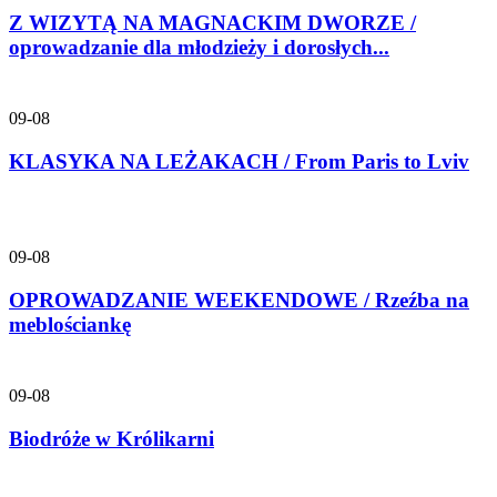
Z WIZYTĄ NA MAGNACKIM DWORZE /
oprowadzanie dla młodzieży i dorosłych...
09-08
KLASYKA NA LEŻAKACH / From Paris to Lviv
09-08
OPROWADZANIE WEEKENDOWE / Rzeźba na
meblościankę
09-08
Biodróże w Królikarni