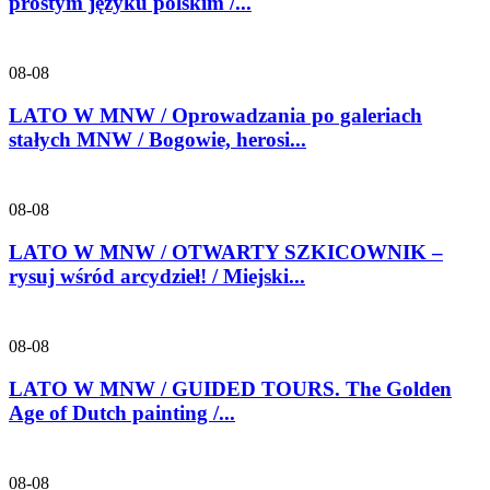
prostym języku polskim /...
08-08
LATO W MNW / Oprowadzania po galeriach
stałych MNW / Bogowie, herosi...
08-08
LATO W MNW / OTWARTY SZKICOWNIK –
rysuj wśród arcydzieł! / Miejski...
08-08
LATO W MNW / GUIDED TOURS. The Golden
Age of Dutch painting /...
08-08