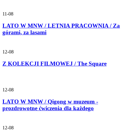
11-08
LATO W MNW / LETNIA PRACOWNIA / Za
górami, za lasami
12-08
Z KOLEKCJI FILMOWEJ / The Square
12-08
LATO W MNW / Qigong w muzeum -
prozdrowotne ćwiczenia dla każdego
12-08