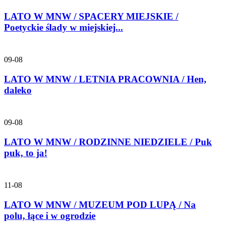
LATO W MNW / SPACERY MIEJSKIE /
Poetyckie ślady w miejskiej...
09-08
LATO W MNW / LETNIA PRACOWNIA / Hen,
daleko
09-08
LATO W MNW / RODZINNE NIEDZIELE / Puk
puk, to ja!
11-08
LATO W MNW / MUZEUM POD LUPĄ / Na
polu, łące i w ogrodzie