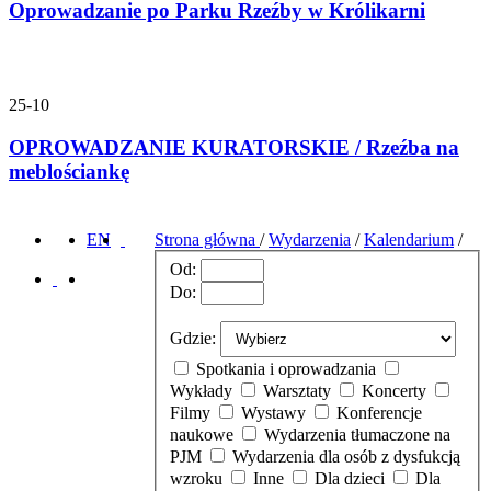
Oprowadzanie po Parku Rzeźby w Królikarni
25-10
OPROWADZANIE KURATORSKIE / Rzeźba na
meblościankę
EN
Strona główna
/
Wydarzenia
/
Kalendarium
/
Od:
Do:
Gdzie:
Spotkania i oprowadzania
Wykłady
Warsztaty
Koncerty
Filmy
Wystawy
Konferencje
naukowe
Wydarzenia tłumaczone na
PJM
Wydarzenia dla osób z dysfukcją
wzroku
Inne
Dla dzieci
Dla