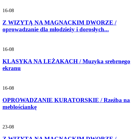
16-08
Z WIZYTĄ NA MAGNACKIM DWORZE /
oprowadzanie dla młodzieży i dorosłych...
16-08
KLASYKA NA LEŻAKACH / Muzyka srebrnego
ekranu
16-08
OPROWADZANIE KURATORSKIE / Rzeźba na
meblościankę
23-08
Z WIZYTĄ NA MAGNACKIM DWORZE /