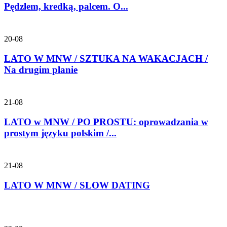
Pędzlem, kredką, palcem. O...
20-08
LATO W MNW / SZTUKA NA WAKACJACH /
Na drugim planie
21-08
LATO w MNW / PO PROSTU: oprowadzania w
prostym języku polskim /...
21-08
LATO W MNW / SLOW DATING