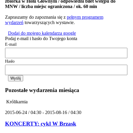
zbiórka w Holu Głównym / odpowiedni bilet wstępu do
MNW / liczba miejsc ograniczona / ok. 60 min
Zapraszamy do zapoznania się z
pełnym programem
wydarzeń
towarzyszących wystawie.
Dodaj do mojego kalendarza google
Podaj e-mail i hasło do Twojego konta
E-mail
Hasło
Pozostałe wydarzenia miesiąca
Królikarnia
2015-06-24 / 04:30 - 2015-08-16 / 04:30
KONCERTY: cykl W Brzask