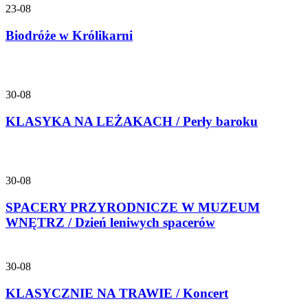
23-08
Biodróże w Królikarni
30-08
KLASYKA NA LEŻAKACH / Perły baroku
30-08
SPACERY PRZYRODNICZE W MUZEUM
WNĘTRZ / Dzień leniwych spacerów
30-08
KLASYCZNIE NA TRAWIE / Koncert