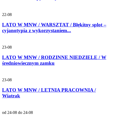
22-08
LATO W MNW / WARSZTAT / Błękitny splot –
cyjanotypia z wykorzystaniem...
23-08
LATO W MNW / RODZINNE NIEDZIELE / W
średniowiecznym zamku
23-08
LATO W MNW / LETNIA PRACOWNIA /
Wiatrak
od 24-08 do 24-08