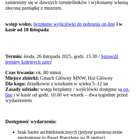
zamienimy się w dawnych rzemieślników i wykonamy własną
złoconą pamiątkę z muzeum.
wstęp wolny,
bezpłatne wejściówki do pobrania on-line
i w
kasie od 18 listopada
Termin:
środa, 26 listopada 2025, godz. 15.30 /
Sprawdź
terminy kolejnych zajęć
Czas trwania:
ok. 80 minut
Miejsce zbiórki:
Gmach Główny MNW; Hol Główny
Dla kogo:
dziadkowie z wnukami w wieku 5–12 lat
Zasady udziału:
wstęp bezpłatny / wejściówki dostępne są
on-
line
i w kasie od godz. 10.00 we wtorek – dwa tygodnie przed
wydarzeniem
Dostępność wydarzenia:
brak barier architektonicznych (jedyne pomieszczenie
niedostępne to Pasaż Porcelany na II piętrze)