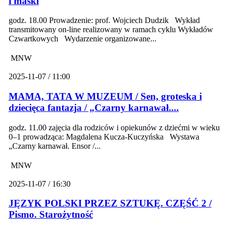
i maski
godz. 18.00 Prowadzenie: prof. Wojciech Dudzik Wykład
transmitowany on-line realizowany w ramach cyklu Wykładów
Czwartkowych Wydarzenie organizowane...
MNW
2025-11-07 / 11:00
MAMA, TATA W MUZEUM / Sen, groteska i
dziecięca fantazja / „Czarny karnawał....
godz. 11.00 zajęcia dla rodziców i opiekunów z dziećmi w wieku
0–1 prowadząca: Magdalena Kucza-Kuczyńska Wystawa
„Czarny karnawał. Ensor /...
MNW
2025-11-07 / 16:30
JĘZYK POLSKI PRZEZ SZTUKĘ. CZĘŚĆ 2 /
Pismo. Starożytność