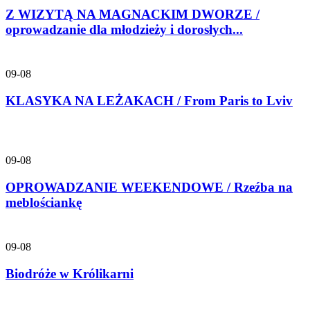
Z WIZYTĄ NA MAGNACKIM DWORZE /
oprowadzanie dla młodzieży i dorosłych...
09-08
KLASYKA NA LEŻAKACH / From Paris to Lviv
09-08
OPROWADZANIE WEEKENDOWE / Rzeźba na
meblościankę
09-08
Biodróże w Królikarni