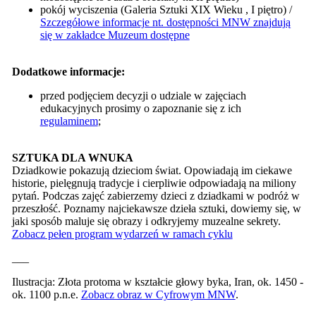
pokój wyciszenia (Galeria Sztuki XIX Wieku , I piętro) /
Szczegółowe informacje nt. dostępności MNW znajdują
się w zakładce Muzeum dostępne
Dodatkowe informacje:
przed podjęciem decyzji o udziale w zajęciach
edukacyjnych prosimy o zapoznanie się z ich
regulaminem
;
SZTUKA DLA WNUKA
Dziadkowie pokazują dzieciom świat. Opowiadają im ciekawe
historie, pielęgnują tradycje i cierpliwie odpowiadają na miliony
pytań. Podczas zajęć zabierzemy dzieci z dziadkami w podróż w
przeszłość. Poznamy najciekawsze dzieła sztuki, dowiemy się, w
jaki sposób maluje się obrazy i odkryjemy muzealne sekrety.
Zobacz pełen program wydarzeń w ramach cyklu
___
Ilustracja: Złota protoma w kształcie głowy byka, Iran, ok. 1450 -
ok. 1100 p.n.e.
Zobacz obraz w Cyfrowym MNW
.