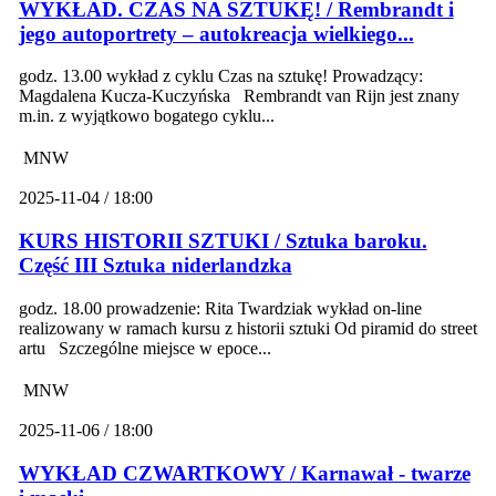
WYKŁAD. CZAS NA SZTUKĘ! / Rembrandt i
jego autoportrety – autokreacja wielkiego...
godz. 13.00 wykład z cyklu Czas na sztukę! Prowadzący:
Magdalena Kucza-Kuczyńska Rembrandt van Rijn jest znany
m.in. z wyjątkowo bogatego cyklu...
MNW
2025-11-04 / 18:00
KURS HISTORII SZTUKI / Sztuka baroku.
Część III Sztuka niderlandzka
godz. 18.00 prowadzenie: Rita Twardziak wykład on-line
realizowany w ramach kursu z historii sztuki Od piramid do street
artu Szczególne miejsce w epoce...
MNW
2025-11-06 / 18:00
WYKŁAD CZWARTKOWY / Karnawał - twarze