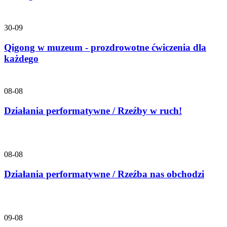
30-09
Qigong w muzeum - prozdrowotne ćwiczenia dla
każdego
08-08
Działania performatywne / Rzeźby w ruch!
08-08
Działania performatywne / Rzeźba nas obchodzi
09-08