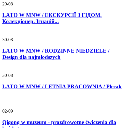
29-08
LATO W MNW / ЕКСКУРСІЇ З ГІДОМ.
Колекціонер. Ігнацій...
30-08
LATO W MNW / RODZINNE NIEDZIELE /
Design dla najmłodszych
30-08
LATO W MNW / LETNIA PRACOWNIA / Plecak
02-09
Qigong w muzeum - prozdrowotne ćwiczenia dla