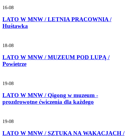
16-08
LATO W MNW / LETNIA PRACOWNIA /
Huśtawka
18-08
LATO W MNW / MUZEUM POD LUPĄ /
Powietrze
19-08
LATO W MNW / Qigong w muzeum -
prozdrowotne ćwiczenia dla każdego
19-08
LATO W MNW / SZTUKA NA WAKACJACH /