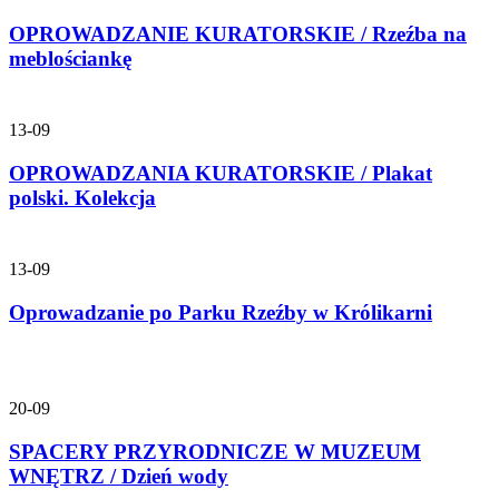
OPROWADZANIE KURATORSKIE / Rzeźba na
meblościankę
13-09
OPROWADZANIA KURATORSKIE / Plakat
polski. Kolekcja
13-09
Oprowadzanie po Parku Rzeźby w Królikarni
20-09
SPACERY PRZYRODNICZE W MUZEUM
WNĘTRZ / Dzień wody