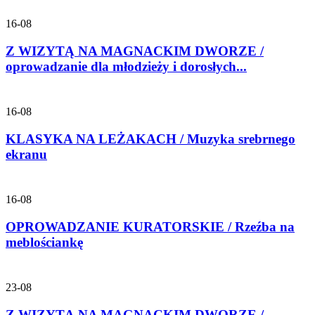
16-08
Z WIZYTĄ NA MAGNACKIM DWORZE /
oprowadzanie dla młodzieży i dorosłych...
16-08
KLASYKA NA LEŻAKACH / Muzyka srebrnego
ekranu
16-08
OPROWADZANIE KURATORSKIE / Rzeźba na
meblościankę
23-08
Z WIZYTĄ NA MAGNACKIM DWORZE /