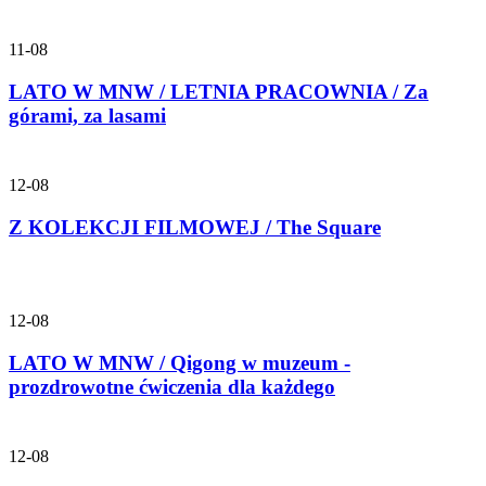
11-08
LATO W MNW / LETNIA PRACOWNIA / Za
górami, za lasami
12-08
Z KOLEKCJI FILMOWEJ / The Square
12-08
LATO W MNW / Qigong w muzeum -
prozdrowotne ćwiczenia dla każdego
12-08