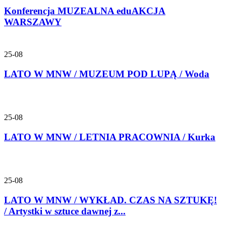
Konferencja MUZEALNA eduAKCJA
WARSZAWY
25-08
LATO W MNW / MUZEUM POD LUPĄ / Woda
25-08
LATO W MNW / LETNIA PRACOWNIA / Kurka
25-08
LATO W MNW / WYKŁAD. CZAS NA SZTUKĘ!
/ Artystki w sztuce dawnej z...