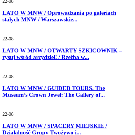
22-08
LATO W MNW / Oprowadzania po galeriach
stałych MNW / Warszawskie...
22-08
LATO W MNW / OTWARTY SZKICOWNIK –
rysuj wśród arcydzieł! / Rzeźba w...
22-08
LATO W MNW / GUIDED TOURS. The
Museum’s Crown Jewel: The Gallery of...
22-08
LATO W MNW / SPACERY MIEJSKIE /
Działalność Grupy Twożywo i...