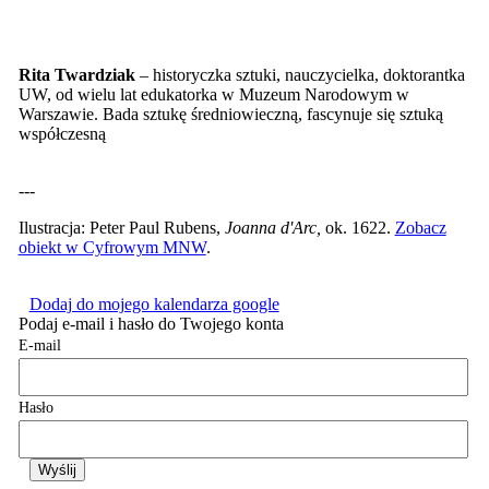
Rita Twardziak
– historyczka sztuki, nauczycielka, doktorantka
UW, od wielu lat edukatorka w Muzeum Narodowym w
Warszawie. Bada sztukę średniowieczną, fascynuje się sztuką
współczesną
---
Ilustracja: Peter Paul Rubens,
Joanna d'Arc,
ok. 1622.
Zobacz
obiekt w Cyfrowym MNW
.
Dodaj do mojego kalendarza google
Podaj e-mail i hasło do Twojego konta
E-mail
Hasło