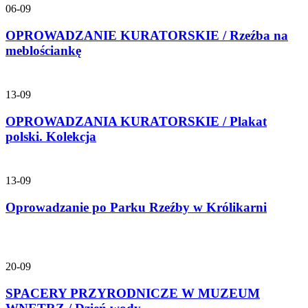
06-09
OPROWADZANIE KURATORSKIE / Rzeźba na
meblościankę
13-09
OPROWADZANIA KURATORSKIE / Plakat
polski. Kolekcja
13-09
Oprowadzanie po Parku Rzeźby w Królikarni
20-09
SPACERY PRZYRODNICZE W MUZEUM