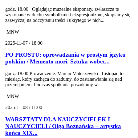
godz. 18.00 Oglądając muzealne eksponaty, zwłaszcza te
wykonane w duchu symbolizmu i ekspresjonizmu, skupiamy się
zazwyczaj na odczytaniu treści i ukrytego w nich...
MNW
2025-11-07 / 18:00
PO PROSTU: oprowadzania w prostym języku
polskim / Memento mori. Sztuka wobec...
godz. 18.00 Prowadzenie: Marcin Matuszewski Listopad to
miesiąc, który zachęca do zadumy, do zastanawiania się nad
przemijaniem. Podczas spotkania poszukamy w...
MNW
2025-11-08 / 11:00
WARSZTATY DLA NAUCZYCIELEK I
NAUCZYCIELI / Olga Boznańska – artystka
końca XIX...