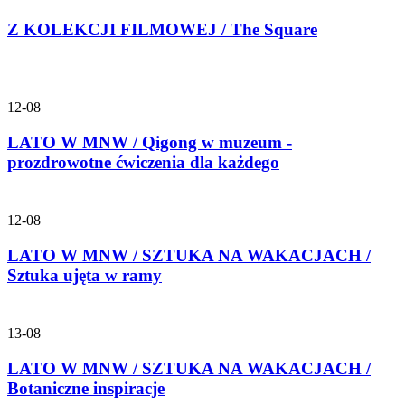
Z KOLEKCJI FILMOWEJ / The Square
12-08
LATO W MNW / Qigong w muzeum -
prozdrowotne ćwiczenia dla każdego
12-08
LATO W MNW / SZTUKA NA WAKACJACH /
Sztuka ujęta w ramy
13-08
LATO W MNW / SZTUKA NA WAKACJACH /
Botaniczne inspiracje