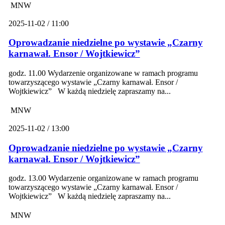
MNW
2025-11-02 / 11:00
Oprowadzanie niedzielne po wystawie „Czarny
karnawał. Ensor / Wojtkiewicz”
godz. 11.00 Wydarzenie organizowane w ramach programu
towarzyszącego wystawie „Czarny karnawał. Ensor /
Wojtkiewicz” W każdą niedzielę zapraszamy na...
MNW
2025-11-02 / 13:00
Oprowadzanie niedzielne po wystawie „Czarny
karnawał. Ensor / Wojtkiewicz”
godz. 13.00 Wydarzenie organizowane w ramach programu
towarzyszącego wystawie „Czarny karnawał. Ensor /
Wojtkiewicz” W każdą niedzielę zapraszamy na...
MNW