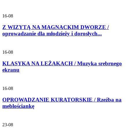
16-08
Z WIZYTĄ NA MAGNACKIM DWORZE /
oprowadzanie dla młodzieży i dorosłych...
16-08
KLASYKA NA LEŻAKACH / Muzyka srebrnego
ekranu
16-08
OPROWADZANIE KURATORSKIE / Rzeźba na
meblościankę
23-08