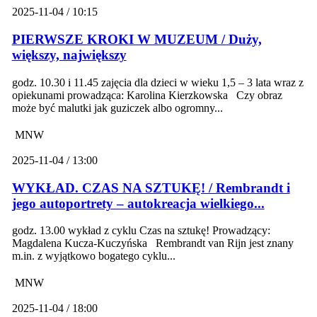
2025-11-04 / 10:15
PIERWSZE KROKI W MUZEUM / Duży,
większy, największy
godz. 10.30 i 11.45 zajęcia dla dzieci w wieku 1,5 – 3 lata wraz z
opiekunami prowadząca: Karolina Kierzkowska Czy obraz
może być malutki jak guziczek albo ogromny...
MNW
2025-11-04 / 13:00
WYKŁAD. CZAS NA SZTUKĘ! / Rembrandt i
jego autoportrety – autokreacja wielkiego...
godz. 13.00 wykład z cyklu Czas na sztukę! Prowadzący:
Magdalena Kucza-Kuczyńska Rembrandt van Rijn jest znany
m.in. z wyjątkowo bogatego cyklu...
MNW
2025-11-04 / 18:00