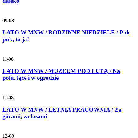
daleko
09-08
LATO W MNW / RODZINNE NIEDZIELE / Puk
puk, to ja!
11-08
LATO W MNW / MUZEUM POD LUPĄ / Na
polu, łące i w ogrodzie
11-08
LATO W MNW / LETNIA PRACOWNIA / Za
górami, za lasami
12-08