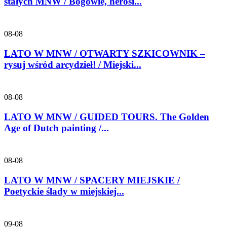
stałych MNW / Bogowie, herosi...
08-08
LATO W MNW / OTWARTY SZKICOWNIK –
rysuj wśród arcydzieł! / Miejski...
08-08
LATO W MNW / GUIDED TOURS. The Golden
Age of Dutch painting /...
08-08
LATO W MNW / SPACERY MIEJSKIE /
Poetyckie ślady w miejskiej...
09-08