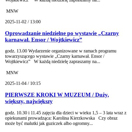
MNW
2025-11-02 / 13:00
Oprowadzanie niedzielne po wystawie „Czarny
karnawał. Ensor / Wojtkiewicz”
godz. 13.00 Wydarzenie organizowane w ramach programu
towarzyszącego wystawie „Czarny karnawał. Ensor /
Wojtkiewicz” W każdą niedzielę zapraszamy na...
MNW
2025-11-04 / 10:15
PIERWSZE KROKI W MUZEUM / Duży,
większy, największy
godz. 10.30 i 11.45 zajęcia dla dzieci w wieku 1,5 – 3 lata wraz z
opiekunami prowadząca: Karolina Kierzkowska Czy obraz
może być malutki jak guziczek albo ogromny...