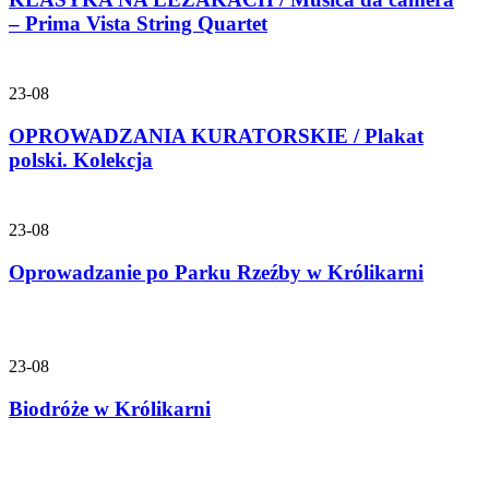
– Prima Vista String Quartet
23-08
OPROWADZANIA KURATORSKIE / Plakat
polski. Kolekcja
23-08
Oprowadzanie po Parku Rzeźby w Królikarni
23-08
Biodróże w Królikarni