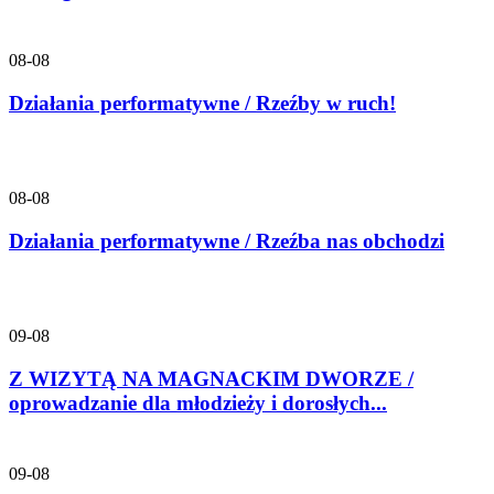
08-08
Działania performatywne / Rzeźby w ruch!
08-08
Działania performatywne / Rzeźba nas obchodzi
09-08
Z WIZYTĄ NA MAGNACKIM DWORZE /
oprowadzanie dla młodzieży i dorosłych...
09-08