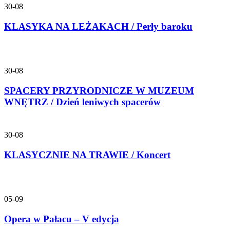
30-08
KLASYKA NA LEŻAKACH / Perły baroku
30-08
SPACERY PRZYRODNICZE W MUZEUM
WNĘTRZ / Dzień leniwych spacerów
30-08
KLASYCZNIE NA TRAWIE / Koncert
05-09
Opera w Pałacu – V edycja