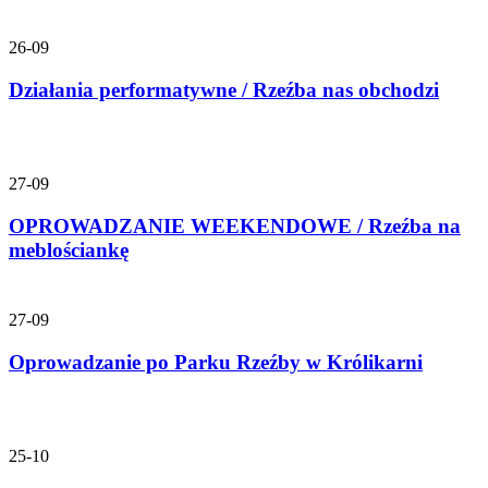
26-09
Działania performatywne / Rzeźba nas obchodzi
27-09
OPROWADZANIE WEEKENDOWE / Rzeźba na
meblościankę
27-09
Oprowadzanie po Parku Rzeźby w Królikarni
25-10