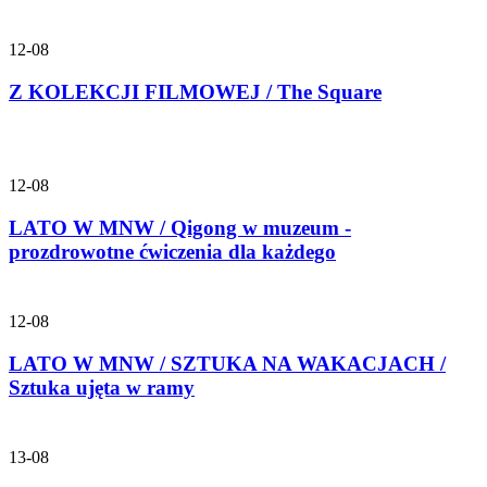
12-08
Z KOLEKCJI FILMOWEJ / The Square
12-08
LATO W MNW / Qigong w muzeum -
prozdrowotne ćwiczenia dla każdego
12-08
LATO W MNW / SZTUKA NA WAKACJACH /
Sztuka ujęta w ramy
13-08