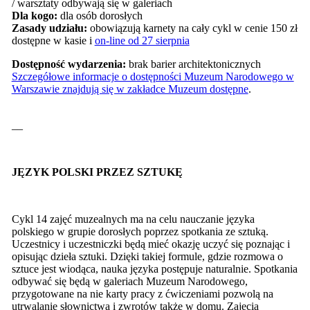
/ warsztaty odbywają się w galeriach
Dla kogo:
dla osób dorosłych
Zasady udziału:
obowiązują karnety na cały cykl w cenie 150 zł
dostępne w kasie i
on-line od 27 sierpnia
Dostępność wydarzenia:
brak barier architektonicznych
Szczegółowe informacje o dostępności Muzeum Narodowego w
Warszawie znajdują się w zakładce Muzeum dostępne
.
__
JĘZYK POLSKI PRZEZ SZTUKĘ
Cykl 14 zajęć muzealnych ma na celu nauczanie języka
polskiego w grupie dorosłych poprzez spotkania ze sztuką.
Uczestnicy i uczestniczki będą mieć okazję uczyć się poznając i
opisując dzieła sztuki. Dzięki takiej formule, gdzie rozmowa o
sztuce jest wiodąca, nauka języka postępuje naturalnie. Spotkania
odbywać się będą w galeriach Muzeum Narodowego,
przygotowane na nie karty pracy z ćwiczeniami pozwolą na
utrwalanie słownictwa i zwrotów także w domu. Zajęcia