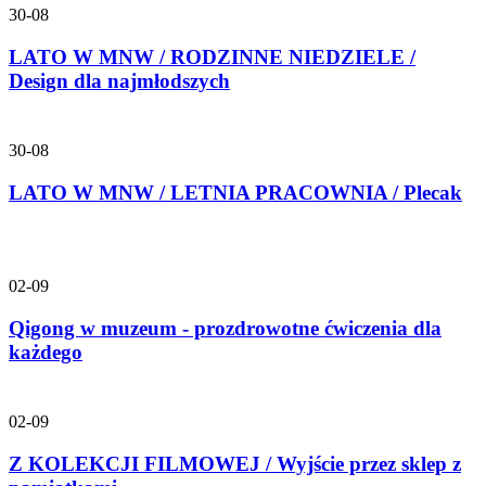
30-08
LATO W MNW / RODZINNE NIEDZIELE /
Design dla najmłodszych
30-08
LATO W MNW / LETNIA PRACOWNIA / Plecak
02-09
Qigong w muzeum - prozdrowotne ćwiczenia dla
każdego
02-09
Z KOLEKCJI FILMOWEJ / Wyjście przez sklep z