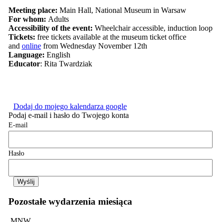
Meeting place:
Main Hall, National Museum in Warsaw
For whom:
Adults
Accessibility of the event:
Wheelchair accessible, induction loop
Tickets:
free tickets available at the museum ticket office
and
online
from Wednesday November 12th
Language:
English
Educator
: Rita Twardziak
Dodaj do mojego kalendarza google
Podaj e-mail i hasło do Twojego konta
E-mail
Hasło
Pozostałe wydarzenia miesiąca
MNW