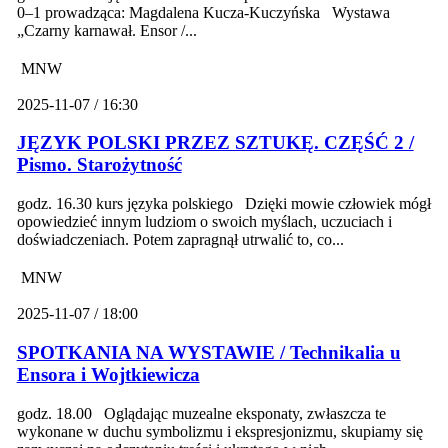
0–1 prowadząca: Magdalena Kucza-Kuczyńska Wystawa
„Czarny karnawał. Ensor /...
MNW
2025-11-07 / 16:30
JĘZYK POLSKI PRZEZ SZTUKĘ. CZĘŚĆ 2 /
Pismo. Starożytność
godz. 16.30 kurs języka polskiego Dzięki mowie człowiek mógł
opowiedzieć innym ludziom o swoich myślach, uczuciach i
doświadczeniach. Potem zapragnął utrwalić to, co...
MNW
2025-11-07 / 18:00
SPOTKANIA NA WYSTAWIE / Technikalia u
Ensora i Wojtkiewicza
godz. 18.00 Oglądając muzealne eksponaty, zwłaszcza te
wykonane w duchu symbolizmu i ekspresjonizmu, skupiamy się