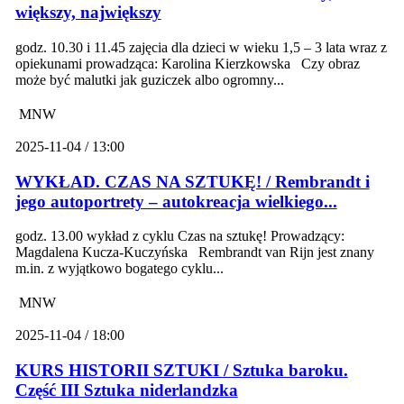
większy, największy
godz. 10.30 i 11.45 zajęcia dla dzieci w wieku 1,5 – 3 lata wraz z
opiekunami prowadząca: Karolina Kierzkowska Czy obraz
może być malutki jak guziczek albo ogromny...
MNW
2025-11-04 / 13:00
WYKŁAD. CZAS NA SZTUKĘ! / Rembrandt i
jego autoportrety – autokreacja wielkiego...
godz. 13.00 wykład z cyklu Czas na sztukę! Prowadzący:
Magdalena Kucza-Kuczyńska Rembrandt van Rijn jest znany
m.in. z wyjątkowo bogatego cyklu...
MNW
2025-11-04 / 18:00
KURS HISTORII SZTUKI / Sztuka baroku.
Część III Sztuka niderlandzka