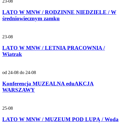
23-08
LATO W MNW / RODZINNE NIEDZIELE / W
średniowiecznym zamku
23-08
LATO W MNW / LETNIA PRACOWNIA /
Wiatrak
od 24-08 do 24-08
Konferencja MUZEALNA eduAKCJA
WARSZAWY
25-08
LATO W MNW / MUZEUM POD LUPĄ / Woda