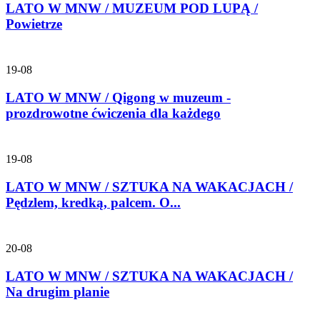
LATO W MNW / MUZEUM POD LUPĄ /
Powietrze
19-08
LATO W MNW / Qigong w muzeum -
prozdrowotne ćwiczenia dla każdego
19-08
LATO W MNW / SZTUKA NA WAKACJACH /
Pędzlem, kredką, palcem. O...
20-08
LATO W MNW / SZTUKA NA WAKACJACH /
Na drugim planie