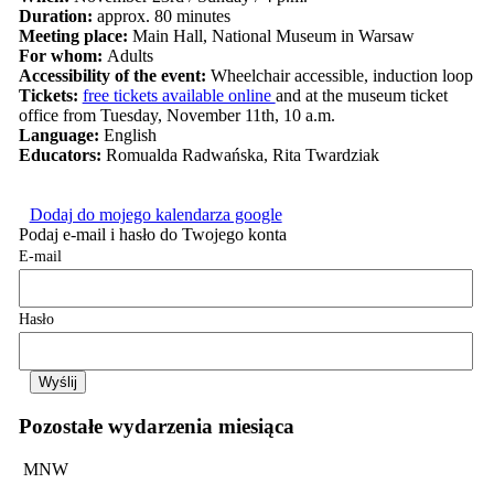
Duration:
approx. 80 minutes
Meeting place:
Main Hall, National Museum in Warsaw
For whom:
Adults
Accessibility of the event:
Wheelchair accessible, induction loop
Tickets:
free tickets available online
and at the museum ticket
office from Tuesday, November 11th, 10 a.m.
Language:
English
Educators:
Romualda Radwańska, Rita Twardziak
Dodaj do mojego kalendarza google
Podaj e-mail i hasło do Twojego konta
E-mail
Hasło
Pozostałe wydarzenia miesiąca
MNW