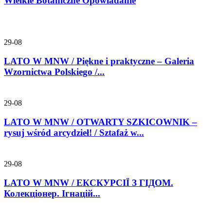
Wielkie Botaniczne Opowiadanie
29-08
LATO W MNW / Piękne i praktyczne – Galeria
Wzornictwa Polskiego /...
29-08
LATO W MNW / OTWARTY SZKICOWNIK –
rysuj wśród arcydzieł! / Sztafaż w...
29-08
LATO W MNW / ЕКСКУРСІЇ З ГІДОМ.
Колекціонер. Ігнацій...