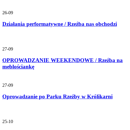
26-09
Działania performatywne / Rzeźba nas obchodzi
27-09
OPROWADZANIE WEEKENDOWE / Rzeźba na
meblościankę
27-09
Oprowadzanie po Parku Rzeźby w Królikarni
25-10