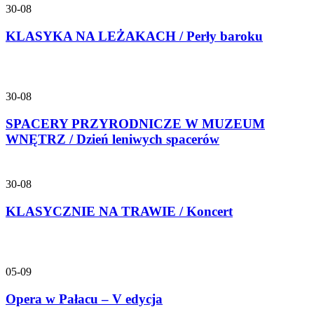
30-08
KLASYKA NA LEŻAKACH / Perły baroku
30-08
SPACERY PRZYRODNICZE W MUZEUM
WNĘTRZ / Dzień leniwych spacerów
30-08
KLASYCZNIE NA TRAWIE / Koncert
05-09
Opera w Pałacu – V edycja