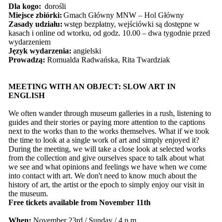
Dla kogo:
dorośli
Miejsce zbiórki:
Gmach Główny MNW – Hol Główny
Zasady udziału:
wstęp bezpłatny, wejściówki są dostępne w
kasach i online od wtorku, od godz. 10.00 – dwa tygodnie przed
wydarzeniem
Język wydarzenia:
angielski
Prowadzą:
Romualda Radwańska, Rita Twardziak
MEETING WITH AN OBJECT: SLOW ART IN
ENGLISH
We often wander through museum galleries in a rush, listening to
guides and their stories or paying more attention to the captions
next to the works than to the works themselves. What if we took
the time to look at a single work of art and simply enjoyed it?
During the meeting, we will take a close look at selected works
from the collection and give ourselves space to talk about what
we see and what opinions and feelings we have when we come
into contact with art. We don't need to know much about the
history of art, the artist or the epoch to simply enjoy our visit in
the museum.
Free tickets available from November 11th
When:
November 23rd / Sunday / 4 p.m.