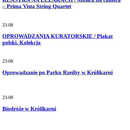
– Prima Vista String Quartet
23-08
OPROWADZANIA KURATORSKIE / Plakat
polski. Kolekcja
23-08
Oprowadzanie po Parku Rzeźby w Królikarni
23-08
Biodróże w Królikarni