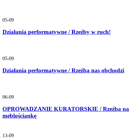
05-09
Działania performatywne / Rzeźby w ruch!
05-09
Działania performatywne / Rzeźba nas obchodzi
06-09
OPROWADZANIE KURATORSKIE / Rzeźba na
meblościankę
13-09