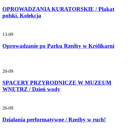
OPROWADZANIA KURATORSKIE / Plakat
polski. Kolekcja
13-09
Oprowadzanie po Parku Rzeźby w Królikarni
20-09
SPACERY PRZYRODNICZE W MUZEUM
WNĘTRZ / Dzień wody
26-09
Działania performatywne / Rzeźby w ruch!