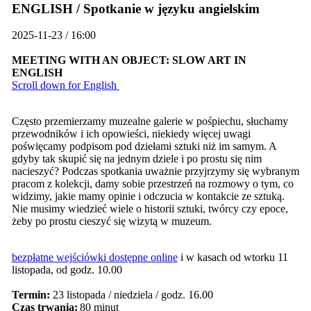
ENGLISH / Spotkanie w języku angielskim
2025-11-23 / 16:00
MEETING WITH AN OBJECT: SLOW ART IN
ENGLISH
Scroll down for English
Często przemierzamy muzealne galerie w pośpiechu, słuchamy
przewodników i ich opowieści, niekiedy więcej uwagi
poświęcamy podpisom pod dziełami sztuki niż im samym. A
gdyby tak skupić się na jednym dziele i po prostu się nim
nacieszyć? Podczas spotkania uważnie przyjrzymy się wybranym
pracom z kolekcji, damy sobie przestrzeń na rozmowy o tym, co
widzimy, jakie mamy opinie i odczucia w kontakcie ze sztuką.
Nie musimy wiedzieć wiele o historii sztuki, twórcy czy epoce,
żeby po prostu cieszyć się wizytą w muzeum.
bezpłatne wejściówki dostępne online
i w kasach od wtorku 11
listopada, od godz. 10.00
Termin:
23 listopada / niedziela / godz. 16.00
Czas trwania:
80 minut