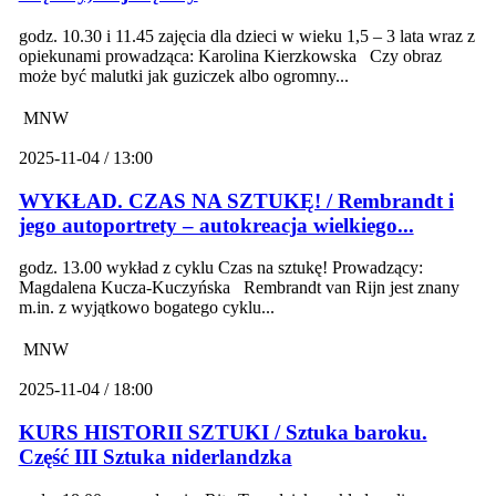
godz. 10.30 i 11.45 zajęcia dla dzieci w wieku 1,5 – 3 lata wraz z
opiekunami prowadząca: Karolina Kierzkowska Czy obraz
może być malutki jak guziczek albo ogromny...
MNW
2025-11-04 / 13:00
WYKŁAD. CZAS NA SZTUKĘ! / Rembrandt i
jego autoportrety – autokreacja wielkiego...
godz. 13.00 wykład z cyklu Czas na sztukę! Prowadzący:
Magdalena Kucza-Kuczyńska Rembrandt van Rijn jest znany
m.in. z wyjątkowo bogatego cyklu...
MNW
2025-11-04 / 18:00
KURS HISTORII SZTUKI / Sztuka baroku.
Część III Sztuka niderlandzka