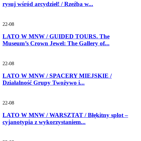
rysuj wśród arcydzieł! / Rzeźba w...
22-08
LATO W MNW / GUIDED TOURS. The
Museum’s Crown Jewel: The Gallery of...
22-08
LATO W MNW / SPACERY MIEJSKIE /
Działalność Grupy Twożywo i...
22-08
LATO W MNW / WARSZTAT / Błękitny splot –
cyjanotypia z wykorzystaniem...