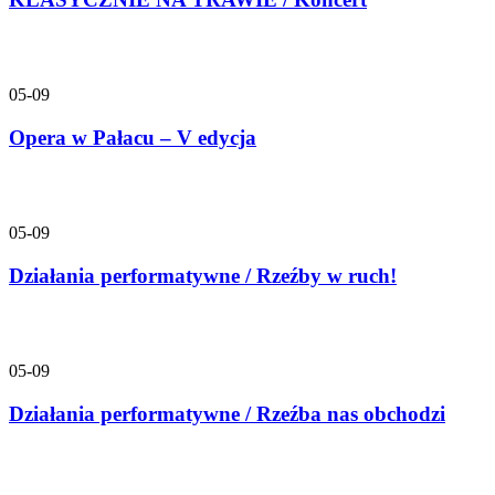
05-09
Opera w Pałacu – V edycja
05-09
Działania performatywne / Rzeźby w ruch!
05-09
Działania performatywne / Rzeźba nas obchodzi