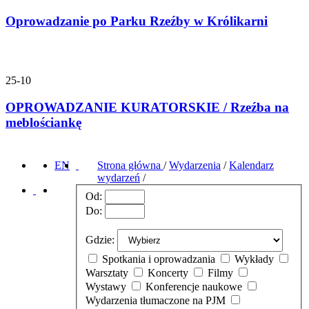
Oprowadzanie po Parku Rzeźby w Królikarni
25-10
OPROWADZANIE KURATORSKIE / Rzeźba na
meblościankę
EN
Strona główna
/
Wydarzenia
/
Kalendarz
wydarzeń
/
Od:
Do:
Gdzie:
Spotkania i oprowadzania
Wykłady
Warsztaty
Koncerty
Filmy
Wystawy
Konferencje naukowe
Wydarzenia tłumaczone na PJM