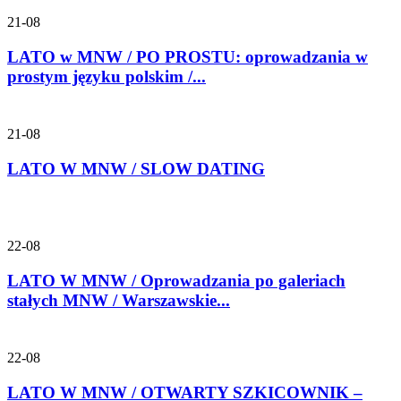
21-08
LATO w MNW / PO PROSTU: oprowadzania w
prostym języku polskim /...
21-08
LATO W MNW / SLOW DATING
22-08
LATO W MNW / Oprowadzania po galeriach
stałych MNW / Warszawskie...
22-08
LATO W MNW / OTWARTY SZKICOWNIK –