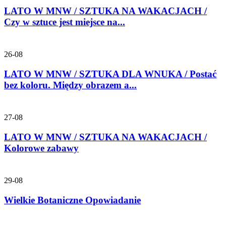
LATO W MNW / SZTUKA NA WAKACJACH /
Czy w sztuce jest miejsce na...
26-08
LATO W MNW / SZTUKA DLA WNUKA / Postać
bez koloru. Między obrazem a...
27-08
LATO W MNW / SZTUKA NA WAKACJACH /
Kolorowe zabawy
29-08
Wielkie Botaniczne Opowiadanie