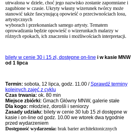
utrwalona w dziele, choć jego nazwisko zostanie zapomniane i
zagubione w czasie. Ukryty własny wizerunek twórcy może
stanowić także fascynującą opowieść o przeciwnościach losu,
artystycznych
wyborach i przekonaniach samego artysty. Tematem
oprowadzania będzie opowieść o wizerunkach malarzy w
różnych epokach, ich znaczeniu i możliwościach interpretacji.
bilety w cenie 30 i 15 zł, dostępne on-line
i w kasie MNW
od 1 lipca
Termin:
sobota, 12 lipca, godz. 11.00 /
Sprawdź terminy
kolejnych zajęć z cyklu
Czas trwania:
ok. 80 min
Miejsce zbiórki:
Gmach Główny MNW, galerie stałe
Dla kogo:
młodzież, dorośli i seniorzy
Zasady udziału:
bilety w cenie 30 lub 15 zł dostępne w
kasie i on-line od godz. 10.00 we wtorek
dwa tygodnie
przed wydarzeniem
Dostępność wydarzenia:
brak barier architektonicznych