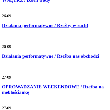
WNĘTRZ / Dzień wody
26-09
Działania performatywne / Rzeźby w ruch!
26-09
Działania performatywne / Rzeźba nas obchodzi
27-09
OPROWADZANIE WEEKENDOWE / Rzeźba na
meblościankę
27-09