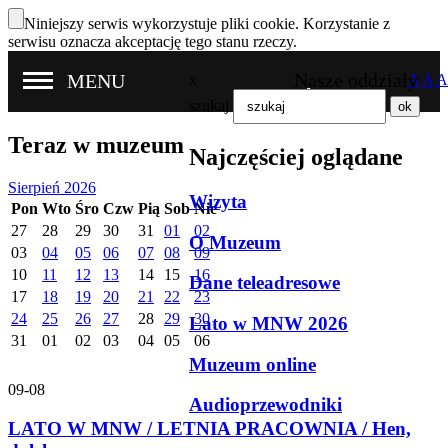
Niniejszy serwis wykorzystuje pliki cookie. Korzystanie z
serwisu oznacza akceptację tego stanu rzeczy.
Nasze oddziały
MENU
x
A
A
A
szukaj
Teraz w muzeum
Najczęściej oglądane
Sierpień 2026
Wizyta
Pon
Wto
Śro
Czw
Pią
Sob
Nie
27
28
29
30
31
01
02
O Muzeum
03
04
05
06
07
08
09
10
11
12
13
14
15
16
Dane teleadresowe
17
18
19
20
21
22
23
24
25
26
27
28
29
30
Lato w MNW 2026
31
01
02
03
04
05
06
Muzeum online
09-08
Audioprzewodniki
LATO W MNW / LETNIA PRACOWNIA / Hen,