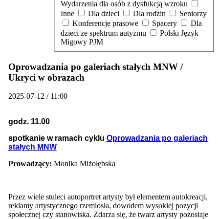
Wydarzenia dla osób z dysfukcją wzroku
Inne
Dla dzieci
Dla rodzin
Seniorzy
Konferencje prasowe
Spacery
Dla
dzieci ze spektrum autyzmu
Polski Język
Migowy PJM
Oprowadzania po galeriach stałych MNW /
Ukryci w obrazach
2025-07-12 / 11:00
godz. 11.00
spotkanie
w ramach cyklu
Oprowadzania po galeriach
stałych MNW
Prowadzący:
Monika Miżołębska
Przez wiele stuleci autoportret artysty był elementem autokreacji,
reklamy artystycznego rzemiosła, dowodem wysokiej pozycji
społecznej czy stanowiska. Zdarza się, że twarz artysty pozostaje