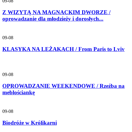
09-08
Z WIZYTĄ NA MAGNACKIM DWORZE /
oprowadzanie dla młodzieży i dorosłych...
09-08
KLASYKA NA LEŻAKACH / From Paris to Lviv
09-08
OPROWADZANIE WEEKENDOWE / Rzeźba na
meblościankę
09-08
Biodróże w Królikarni