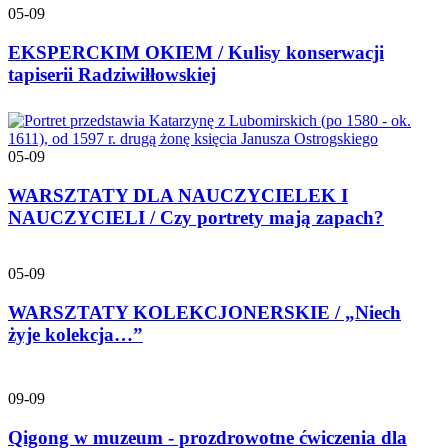
05-09
EKSPERCKIM OKIEM / Kulisy konserwacji
tapiserii Radziwiłłowskiej
05-09
WARSZTATY DLA NAUCZYCIELEK I
NAUCZYCIELI / Czy portrety mają zapach?
05-09
WARSZTATY KOLEKCJONERSKIE / „Niech
żyje kolekcja…”
09-09
Qigong w muzeum - prozdrowotne ćwiczenia dla