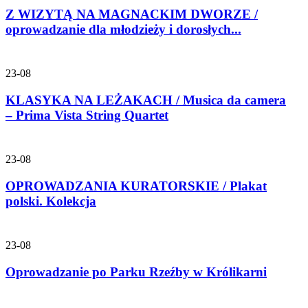
Z WIZYTĄ NA MAGNACKIM DWORZE /
oprowadzanie dla młodzieży i dorosłych...
23-08
KLASYKA NA LEŻAKACH / Musica da camera
– Prima Vista String Quartet
23-08
OPROWADZANIA KURATORSKIE / Plakat
polski. Kolekcja
23-08
Oprowadzanie po Parku Rzeźby w Królikarni