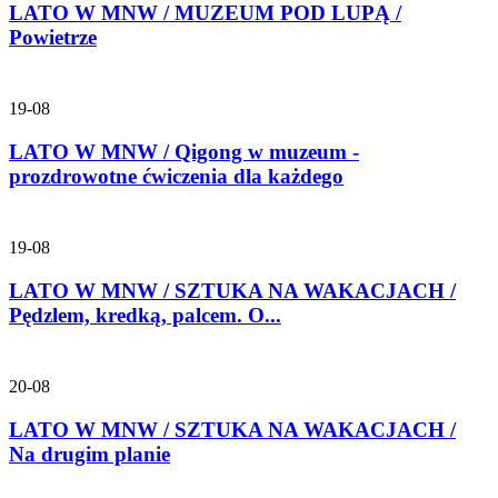
LATO W MNW / MUZEUM POD LUPĄ /
Powietrze
19-08
LATO W MNW / Qigong w muzeum -
prozdrowotne ćwiczenia dla każdego
19-08
LATO W MNW / SZTUKA NA WAKACJACH /
Pędzlem, kredką, palcem. O...
20-08
LATO W MNW / SZTUKA NA WAKACJACH /
Na drugim planie