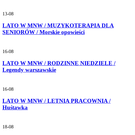
13-08
LATO W MNW / MUZYKOTERAPIA DLA
SENIORÓW / Morskie opowieści
16-08
LATO W MNW / RODZINNE NIEDZIELE /
Legendy warszawskie
16-08
LATO W MNW / LETNIA PRACOWNIA /
Huśtawka
18-08