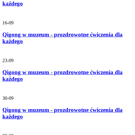
każdego
16-09
Qigong w muzeum - prozdrowotne ćwiczenia dla
każdego
23-09
Qigong w muzeum - prozdrowotne ćwiczenia dla
każdego
30-09
Qigong w muzeum - prozdrowotne ćwiczenia dla
każdego