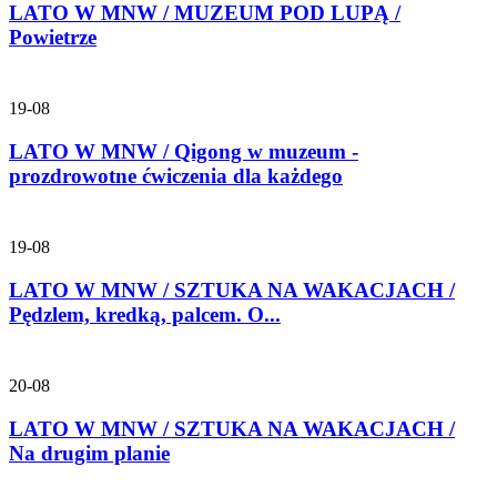
LATO W MNW / MUZEUM POD LUPĄ /
Powietrze
19-08
LATO W MNW / Qigong w muzeum -
prozdrowotne ćwiczenia dla każdego
19-08
LATO W MNW / SZTUKA NA WAKACJACH /
Pędzlem, kredką, palcem. O...
20-08
LATO W MNW / SZTUKA NA WAKACJACH /
Na drugim planie