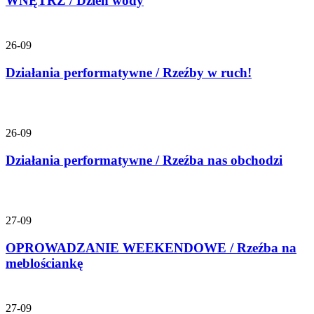
WNĘTRZ / Dzień wody
26-09
Działania performatywne / Rzeźby w ruch!
26-09
Działania performatywne / Rzeźba nas obchodzi
27-09
OPROWADZANIE WEEKENDOWE / Rzeźba na
meblościankę
27-09