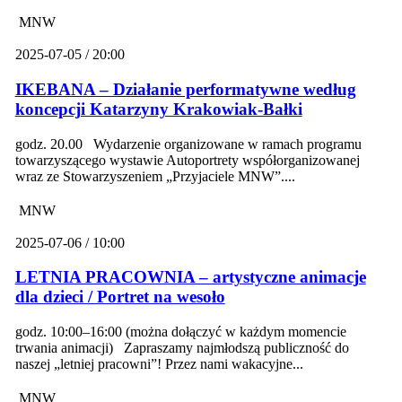
MNW
2025-07-05 / 20:00
IKEBANA – Działanie performatywne według
koncepcji Katarzyny Krakowiak-Bałki
godz. 20.00 Wydarzenie organizowane w ramach programu
towarzyszącego wystawie Autoportrety współorganizowanej
wraz ze Stowarzyszeniem „Przyjaciele MNW”....
MNW
2025-07-06 / 10:00
LETNIA PRACOWNIA – artystyczne animacje
dla dzieci / Portret na wesoło
godz. 10:00–16:00 (można dołączyć w każdym momencie
trwania animacji) Zapraszamy najmłodszą publiczność do
naszej „letniej pracowni”! Przez nami wakacyjne...
MNW