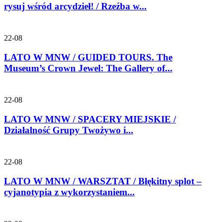
rysuj wśród arcydzieł! / Rzeźba w...
22-08
LATO W MNW / GUIDED TOURS. The
Museum’s Crown Jewel: The Gallery of...
22-08
LATO W MNW / SPACERY MIEJSKIE /
Działalność Grupy Twożywo i...
22-08
LATO W MNW / WARSZTAT / Błękitny splot –
cyjanotypia z wykorzystaniem...