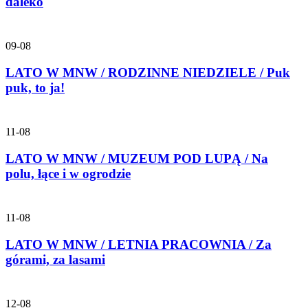
daleko
09-08
LATO W MNW / RODZINNE NIEDZIELE / Puk
puk, to ja!
11-08
LATO W MNW / MUZEUM POD LUPĄ / Na
polu, łące i w ogrodzie
11-08
LATO W MNW / LETNIA PRACOWNIA / Za
górami, za lasami
12-08