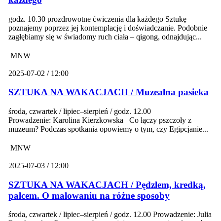
godz. 10.30 prozdrowotne ćwiczenia dla każdego Sztukę
poznajemy poprzez jej kontemplację i doświadczanie. Podobnie
zagłębiamy się w świadomy ruch ciała – qigong, odnajdując...
MNW
2025-07-02 / 12:00
SZTUKA NA WAKACJACH / Muzealna pasieka
środa, czwartek / lipiec–sierpień / godz. 12.00
Prowadzenie: Karolina Kierzkowska Co łączy pszczoły z
muzeum? Podczas spotkania opowiemy o tym, czy Egipcjanie...
MNW
2025-07-03 / 12:00
SZTUKA NA WAKACJACH / Pędzlem, kredką,
palcem. O malowaniu na różne sposoby
środa, czwartek / lipiec–sierpień / godz. 12.00 Prowadzenie: Julia