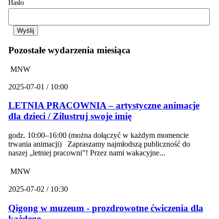
Hasło
Pozostałe wydarzenia miesiąca
MNW
2025-07-01 / 10:00
LETNIA PRACOWNIA – artystyczne animacje
dla dzieci / Zilustruj swoje imię
godz. 10:00–16:00 (można dołączyć w każdym momencie
trwania animacji) Zapraszamy najmłodszą publiczność do
naszej „letniej pracowni”! Przez nami wakacyjne...
MNW
2025-07-02 / 10:30
Qigong w muzeum - prozdrowotne ćwiczenia dla
każdego