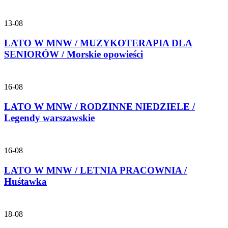
13-08
LATO W MNW / MUZYKOTERAPIA DLA
SENIORÓW / Morskie opowieści
16-08
LATO W MNW / RODZINNE NIEDZIELE /
Legendy warszawskie
16-08
LATO W MNW / LETNIA PRACOWNIA /
Huśtawka
18-08