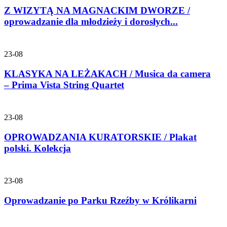
Z WIZYTĄ NA MAGNACKIM DWORZE /
oprowadzanie dla młodzieży i dorosłych...
23-08
KLASYKA NA LEŻAKACH / Musica da camera
– Prima Vista String Quartet
23-08
OPROWADZANIA KURATORSKIE / Plakat
polski. Kolekcja
23-08
Oprowadzanie po Parku Rzeźby w Królikarni