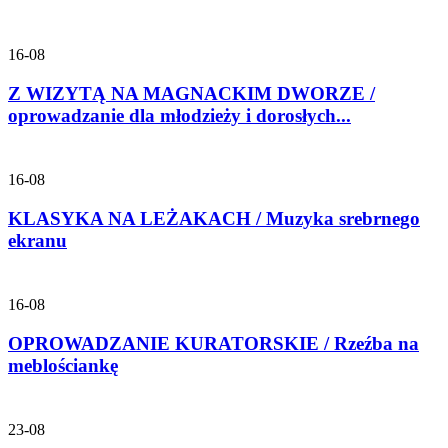
16-08
Z WIZYTĄ NA MAGNACKIM DWORZE /
oprowadzanie dla młodzieży i dorosłych...
16-08
KLASYKA NA LEŻAKACH / Muzyka srebrnego
ekranu
16-08
OPROWADZANIE KURATORSKIE / Rzeźba na
meblościankę
23-08