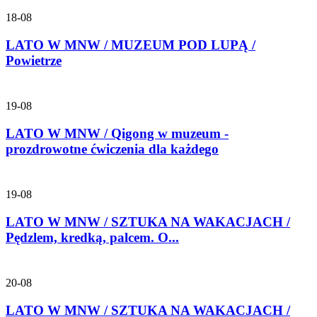
18-08
LATO W MNW / MUZEUM POD LUPĄ /
Powietrze
19-08
LATO W MNW / Qigong w muzeum -
prozdrowotne ćwiczenia dla każdego
19-08
LATO W MNW / SZTUKA NA WAKACJACH /
Pędzlem, kredką, palcem. O...
20-08
LATO W MNW / SZTUKA NA WAKACJACH /