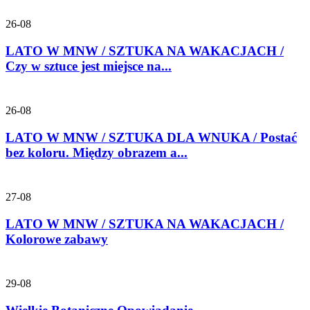
26-08
LATO W MNW / SZTUKA NA WAKACJACH /
Czy w sztuce jest miejsce na...
26-08
LATO W MNW / SZTUKA DLA WNUKA / Postać
bez koloru. Między obrazem a...
27-08
LATO W MNW / SZTUKA NA WAKACJACH /
Kolorowe zabawy
29-08