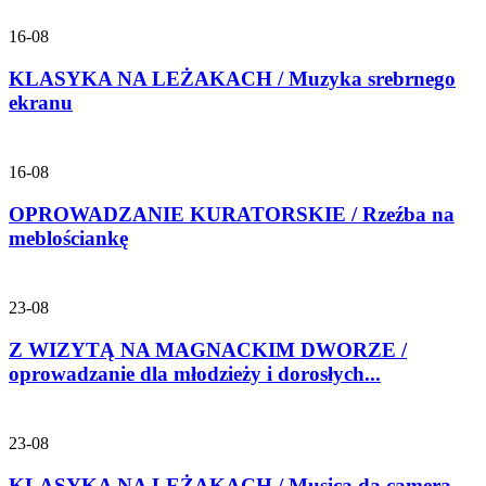
16-08
KLASYKA NA LEŻAKACH / Muzyka srebrnego
ekranu
16-08
OPROWADZANIE KURATORSKIE / Rzeźba na
meblościankę
23-08
Z WIZYTĄ NA MAGNACKIM DWORZE /
oprowadzanie dla młodzieży i dorosłych...
23-08
KLASYKA NA LEŻAKACH / Musica da camera