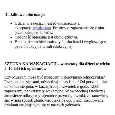
Dodatkowe informacje:
Udział w zajęciach jest równoznaczny z
akceptacją
regulaminu
. Prosimy o zapoznanie się z nim
przed zakupem biletów.
Obecność opiekuna jest obowiązkowa.
Brak barier architektonicznych, słuchawki wygłuszające,
pętla indukcyjna w sali edukacyjnej.
SZTUKA NA WAKACJACH – warsztaty dla dzieci w wieku
5–10 lat i ich opiekunów
Czy Muzeum może być miejscem wakacyjnego odpoczynku?
Przekonajcie się sami, odwiedzając nas latem! Od początku lipca
do końca sierpnia, w każdą środę i czwartek o godz. 12.00
zapraszamy na warsztaty wakacyjne. W swobodnej i twórczej
atmosferze odkryjemy tajemnice przyrody i sztuki, zastanowimy
się, w jaki sposób zbudować ciekawą opowieść, inspirowaną
dziełami znajdującymi się w naszych galeriach.