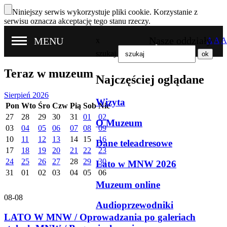
Niniejszy serwis wykorzystuje pliki cookie. Korzystanie z
serwisu oznacza akceptację tego stanu rzeczy.
Nasze oddziały
MENU
x
A
A
A
szukaj
Teraz w muzeum
Najczęściej oglądane
Sierpień 2026
Wizyta
Pon
Wto
Śro
Czw
Pią
Sob
Nie
27
28
29
30
31
01
02
O Muzeum
03
04
05
06
07
08
09
10
11
12
13
14
15
16
Dane teleadresowe
17
18
19
20
21
22
23
24
25
26
27
28
29
30
Lato w MNW 2026
31
01
02
03
04
05
06
Muzeum online
08-08
Audioprzewodniki
LATO W MNW / Oprowadzania po galeriach