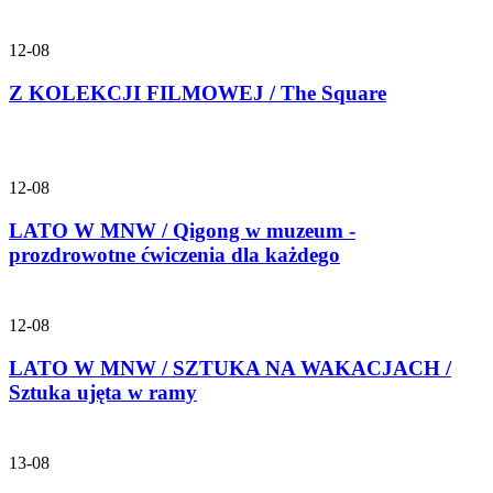
12-08
Z KOLEKCJI FILMOWEJ / The Square
12-08
LATO W MNW / Qigong w muzeum -
prozdrowotne ćwiczenia dla każdego
12-08
LATO W MNW / SZTUKA NA WAKACJACH /
Sztuka ujęta w ramy
13-08