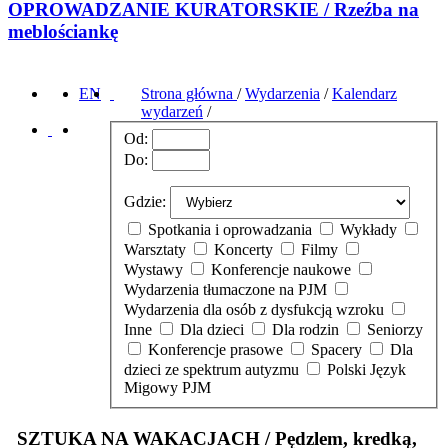
OPROWADZANIE KURATORSKIE / Rzeźba na
meblościankę
EN
Strona główna
/
Wydarzenia
/
Kalendarz
wydarzeń
/
Od:
Do:
Gdzie:
Spotkania i oprowadzania
Wykłady
Warsztaty
Koncerty
Filmy
Wystawy
Konferencje naukowe
Wydarzenia tłumaczone na PJM
Wydarzenia dla osób z dysfukcją wzroku
Inne
Dla dzieci
Dla rodzin
Seniorzy
Konferencje prasowe
Spacery
Dla
dzieci ze spektrum autyzmu
Polski Język
Migowy PJM
SZTUKA NA WAKACJACH / Pędzlem, kredką,