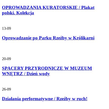
OPROWADZANIA KURATORSKIE / Plakat
polski. Kolekcja
13-09
Oprowadzanie po Parku Rzeźby w Królikarni
20-09
SPACERY PRZYRODNICZE W MUZEUM
WNĘTRZ / Dzień wody
26-09
Działania performatywne / Rzeźby w ruch!