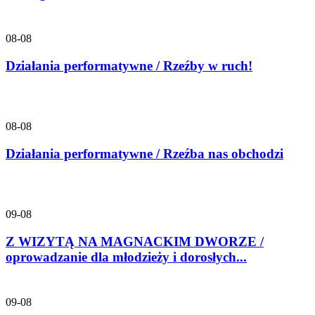
08-08
Działania performatywne / Rzeźby w ruch!
08-08
Działania performatywne / Rzeźba nas obchodzi
09-08
Z WIZYTĄ NA MAGNACKIM DWORZE /
oprowadzanie dla młodzieży i dorosłych...
09-08