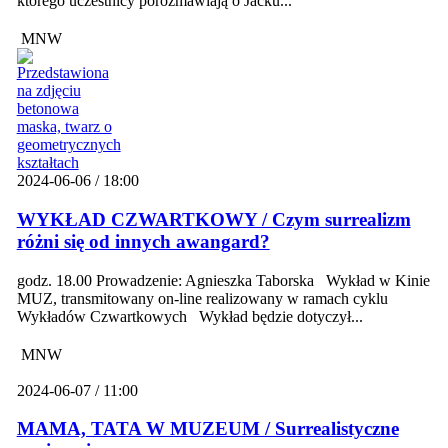
którego uczestnicy porozmawiają o Jacku...
MNW
2024-06-06 / 18:00
WYKŁAD CZWARTKOWY / Czym surrealizm
różni się od innych awangard?
godz. 18.00 Prowadzenie: Agnieszka Taborska Wykład w Kinie
MUZ, transmitowany on-line realizowany w ramach cyklu
Wykładów Czwartkowych Wykład będzie dotyczył...
MNW
2024-06-07 / 11:00
MAMA, TATA W MUZEUM / Surrealistyczne