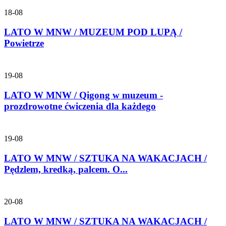
18-08
LATO W MNW / MUZEUM POD LUPĄ /
Powietrze
19-08
LATO W MNW / Qigong w muzeum -
prozdrowotne ćwiczenia dla każdego
19-08
LATO W MNW / SZTUKA NA WAKACJACH /
Pędzlem, kredką, palcem. O...
20-08
LATO W MNW / SZTUKA NA WAKACJACH /