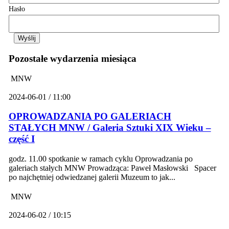
Hasło
Pozostałe wydarzenia miesiąca
MNW
2024-06-01 / 11:00
OPROWADZANIA PO GALERIACH
STAŁYCH MNW / Galeria Sztuki XIX Wieku –
część I
godz. 11.00 spotkanie w ramach cyklu Oprowadzania po
galeriach stałych MNW Prowadząca: Paweł Masłowski Spacer
po najchętniej odwiedzanej galerii Muzeum to jak...
MNW
2024-06-02 / 10:15