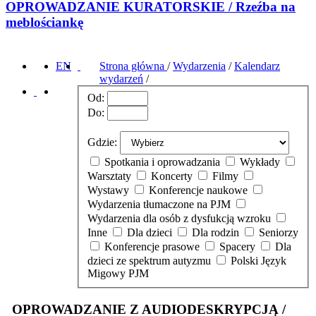
OPROWADZANIE KURATORSKIE / Rzeźba na
meblościankę
EN
Strona główna
/
Wydarzenia
/
Kalendarz
wydarzeń
/
Od:
Do:
Gdzie:
Spotkania i oprowadzania
Wykłady
Warsztaty
Koncerty
Filmy
Wystawy
Konferencje naukowe
Wydarzenia tłumaczone na PJM
Wydarzenia dla osób z dysfukcją wzroku
Inne
Dla dzieci
Dla rodzin
Seniorzy
Konferencje prasowe
Spacery
Dla
dzieci ze spektrum autyzmu
Polski Język
Migowy PJM
OPROWADZANIE Z AUDIODESKRYPCJĄ /