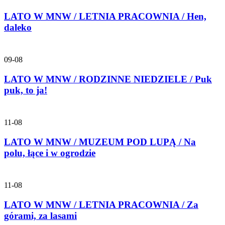
LATO W MNW / LETNIA PRACOWNIA / Hen,
daleko
09-08
LATO W MNW / RODZINNE NIEDZIELE / Puk
puk, to ja!
11-08
LATO W MNW / MUZEUM POD LUPĄ / Na
polu, łące i w ogrodzie
11-08
LATO W MNW / LETNIA PRACOWNIA / Za
górami, za lasami