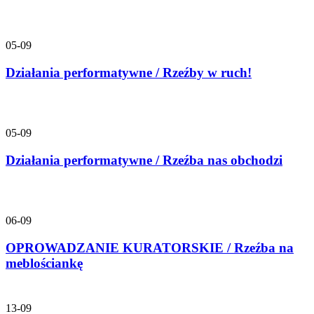
05-09
Działania performatywne / Rzeźby w ruch!
05-09
Działania performatywne / Rzeźba nas obchodzi
06-09
OPROWADZANIE KURATORSKIE / Rzeźba na
meblościankę
13-09