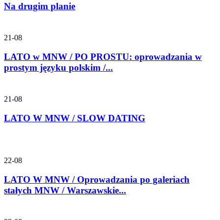
Na drugim planie
21-08
LATO w MNW / PO PROSTU: oprowadzania w
prostym języku polskim /...
21-08
LATO W MNW / SLOW DATING
22-08
LATO W MNW / Oprowadzania po galeriach
stałych MNW / Warszawskie...