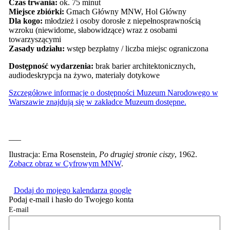
Czas trwania:
ok. 75 minut
Miejsce zbiórki:
Gmach Główny MNW, Hol Główny
Dla kogo:
młodzież i osoby dorosłe z niepełnosprawnością
wzroku (niewidome, słabowidzące) wraz z osobami
towarzyszącymi
Zasady udziału:
wstęp bezpłatny / liczba miejsc ograniczona
Dostępność wydarzenia:
brak barier architektonicznych,
audiodeskrypcja na żywo, materiały dotykowe
Szczegółowe informacje o dostępności Muzeum Narodowego w
Warszawie znajdują się w zakładce Muzeum dostępne.
___
Ilustracja: Erna Rosenstein,
Po drugiej stronie ciszy
, 1962.
Zobacz obraz w Cyfrowym MNW
.
Dodaj do mojego kalendarza google
Podaj e-mail i hasło do Twojego konta
E-mail