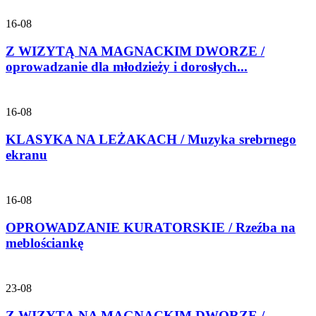
16-08
Z WIZYTĄ NA MAGNACKIM DWORZE /
oprowadzanie dla młodzieży i dorosłych...
16-08
KLASYKA NA LEŻAKACH / Muzyka srebrnego
ekranu
16-08
OPROWADZANIE KURATORSKIE / Rzeźba na
meblościankę
23-08
Z WIZYTĄ NA MAGNACKIM DWORZE /