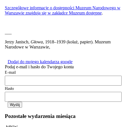
Szczegółowe informacje o dostępności Muzeum Narodowego w
Warszawie znajdują się w zakładce Muzeum dostępne
.
___
Jerzy Janisch,
Głowa
, 1918–1939 (kolaż, papier). Muzeum
Narodowe w Warszawie,
Dodaj do mojego kalendarza google
Podaj e-mail i hasło do Twojego konta
E-mail
Hasło
Pozostałe wydarzenia miesiąca