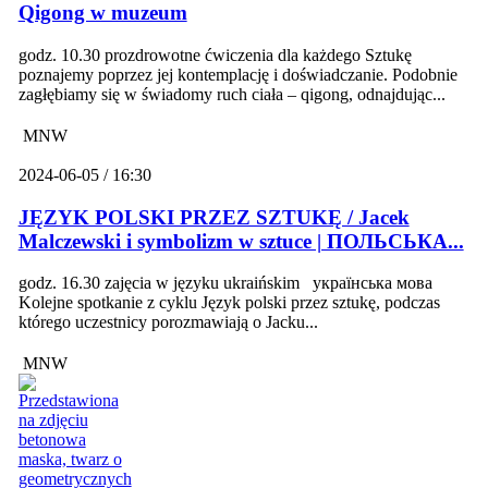
Qigong w muzeum
godz. 10.30 prozdrowotne ćwiczenia dla każdego Sztukę
poznajemy poprzez jej kontemplację i doświadczanie. Podobnie
zagłębiamy się w świadomy ruch ciała – qigong, odnajdując...
MNW
2024-06-05 / 16:30
JĘZYK POLSKI PRZEZ SZTUKĘ / Jacek
Malczewski i symbolizm w sztuce | ПОЛЬСЬКА...
godz. 16.30 zajęcia w języku ukraińskim українська мова
Kolejne spotkanie z cyklu Język polski przez sztukę, podczas
którego uczestnicy porozmawiają o Jacku...
MNW