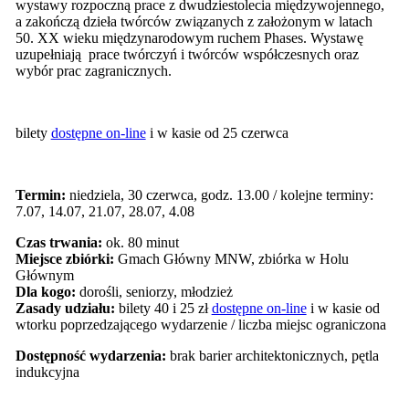
wystawy rozpoczną prace z dwudziestolecia międzywojennego,
a zakończą dzieła twórców związanych z założonym w latach
50. XX wieku międzynarodowym ruchem Phases. Wystawę
uzupełniają prace twórczyń i twórców współczesnych oraz
wybór prac zagranicznych.
bilety
dostępne on-line
i w kasie od 25 czerwca
Termin:
niedziela, 30 czerwca, godz. 13.00 / kolejne terminy:
7.07, 14.07, 21.07, 28.07, 4.08
Czas trwania:
ok. 80 minut
Miejsce zbiórki:
Gmach Główny MNW, zbiórka w Holu
Głównym
Dla kogo:
dorośli, seniorzy, młodzież
Zasady udziału:
bilety 40 i 25 zł
dostępne on-line
i w kasie od
wtorku poprzedzającego wydarzenie / liczba miejsc ograniczona
Dostępność wydarzenia:
brak barier architektonicznych, pętla
indukcyjna