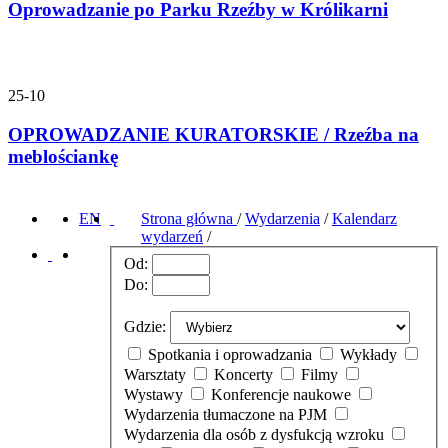
Oprowadzanie po Parku Rzeźby w Królikarni
25-10
OPROWADZANIE KURATORSKIE / Rzeźba na
meblościankę
EN
Strona główna
/
Wydarzenia
/
Kalendarz
wydarzeń
/
Od:
Do:
Gdzie:
Spotkania i oprowadzania
Wykłady
Warsztaty
Koncerty
Filmy
Wystawy
Konferencje naukowe
Wydarzenia tłumaczone na PJM
Wydarzenia dla osób z dysfukcją wzroku