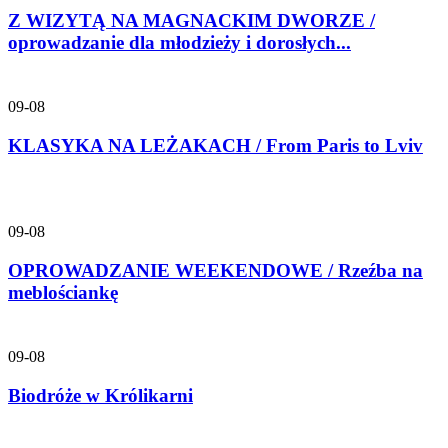
Z WIZYTĄ NA MAGNACKIM DWORZE /
oprowadzanie dla młodzieży i dorosłych...
09-08
KLASYKA NA LEŻAKACH / From Paris to Lviv
09-08
OPROWADZANIE WEEKENDOWE / Rzeźba na
meblościankę
09-08
Biodróże w Królikarni