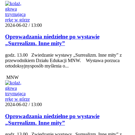
2024-06-02 / 13:00
Oprowadzania niedzielne po wystawie
„Surrealizm. Inne mity”
godz. 13.00 Zwiedzanie wystawy „Surrealizm. Inne mity” z
przewodnikiem Działu Edukacji MNW. Wystawa porzuca
ortodoksyjnysposób myślenia o...
MNW
2024-06-02 / 13:00
Oprowadzania niedzielne po wystawie
„Surrealizm. Inne mity”
godz. 13.00 Zwiedzanie wystawy „Surrealizm. Inne mity” z