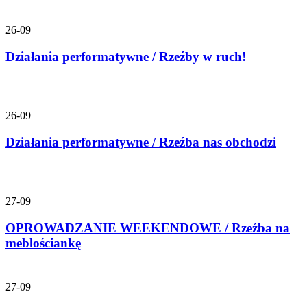
26-09
Działania performatywne / Rzeźby w ruch!
26-09
Działania performatywne / Rzeźba nas obchodzi
27-09
OPROWADZANIE WEEKENDOWE / Rzeźba na
meblościankę
27-09