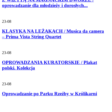
oprowadzanie dla młodzieży i dorosłych...
23-08
KLASYKA NA LEŻAKACH / Musica da camera
– Prima Vista String Quartet
23-08
OPROWADZANIA KURATORSKIE / Plakat
polski. Kolekcja
23-08
Oprowadzanie po Parku Rzeźby w Królikarni