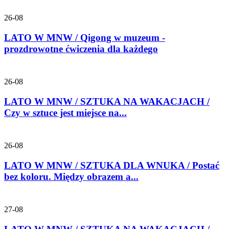
26-08
LATO W MNW / Qigong w muzeum -
prozdrowotne ćwiczenia dla każdego
26-08
LATO W MNW / SZTUKA NA WAKACJACH /
Czy w sztuce jest miejsce na...
26-08
LATO W MNW / SZTUKA DLA WNUKA / Postać
bez koloru. Między obrazem a...
27-08