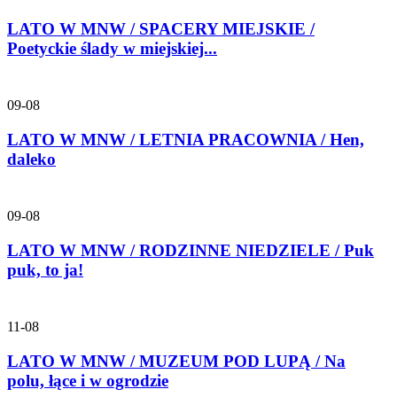
LATO W MNW / SPACERY MIEJSKIE /
Poetyckie ślady w miejskiej...
09-08
LATO W MNW / LETNIA PRACOWNIA / Hen,
daleko
09-08
LATO W MNW / RODZINNE NIEDZIELE / Puk
puk, to ja!
11-08
LATO W MNW / MUZEUM POD LUPĄ / Na
polu, łące i w ogrodzie