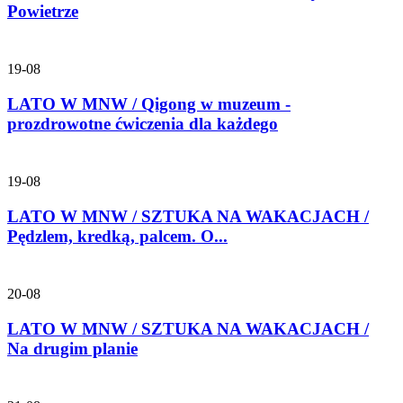
Powietrze
19-08
LATO W MNW / Qigong w muzeum -
prozdrowotne ćwiczenia dla każdego
19-08
LATO W MNW / SZTUKA NA WAKACJACH /
Pędzlem, kredką, palcem. O...
20-08
LATO W MNW / SZTUKA NA WAKACJACH /
Na drugim planie