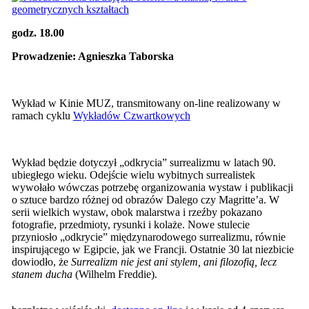
godz. 18.00
Prowadzenie: Agnieszka Taborska
Wykład w Kinie MUZ, transmitowany on-line realizowany w
ramach cyklu
Wykładów Czwartkowych
Wykład będzie dotyczył „odkrycia” surrealizmu w latach 90.
ubiegłego wieku. Odejście wielu wybitnych surrealistek
wywołało wówczas potrzebę organizowania wystaw i publikacji
o sztuce bardzo różnej od obrazów Dalego czy Magritte’a. W
serii wielkich wystaw, obok malarstwa i rzeźby pokazano
fotografie, przedmioty, rysunki i kolaże. Nowe stulecie
przyniosło „odkrycie” międzynarodowego surrealizmu, równie
inspirującego w Egipcie, jak we Francji. Ostatnie 30 lat niezbicie
dowiodło, że
Surrealizm nie jest ani stylem, ani filozofią, lecz
stanem ducha
(Wilhelm Freddie).