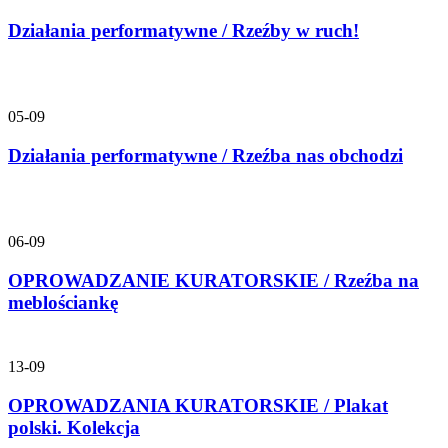
Działania performatywne / Rzeźby w ruch!
05-09
Działania performatywne / Rzeźba nas obchodzi
06-09
OPROWADZANIE KURATORSKIE / Rzeźba na
meblościankę
13-09
OPROWADZANIA KURATORSKIE / Plakat
polski. Kolekcja