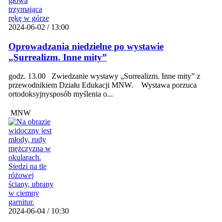
2024-06-02 / 13:00
Oprowadzania niedzielne po wystawie
„Surrealizm. Inne mity”
godz. 13.00 Zwiedzanie wystawy „Surrealizm. Inne mity” z
przewodnikiem Działu Edukacji MNW. Wystawa porzuca
ortodoksyjnysposób myślenia o...
MNW
2024-06-04 / 10:30