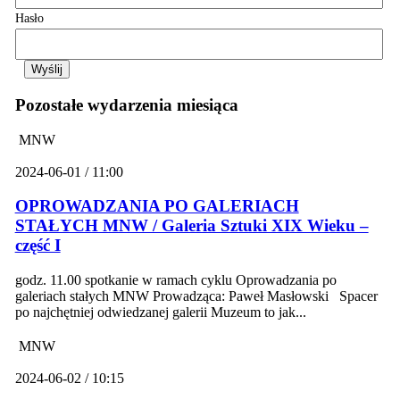
Hasło
Pozostałe wydarzenia miesiąca
MNW
2024-06-01 / 11:00
OPROWADZANIA PO GALERIACH
STAŁYCH MNW / Galeria Sztuki XIX Wieku –
część I
godz. 11.00 spotkanie w ramach cyklu Oprowadzania po
galeriach stałych MNW Prowadząca: Paweł Masłowski Spacer
po najchętniej odwiedzanej galerii Muzeum to jak...
MNW
2024-06-02 / 10:15