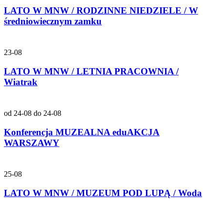
LATO W MNW / RODZINNE NIEDZIELE / W
średniowiecznym zamku
23-08
LATO W MNW / LETNIA PRACOWNIA /
Wiatrak
od 24-08 do 24-08
Konferencja MUZEALNA eduAKCJA
WARSZAWY
25-08
LATO W MNW / MUZEUM POD LUPĄ / Woda