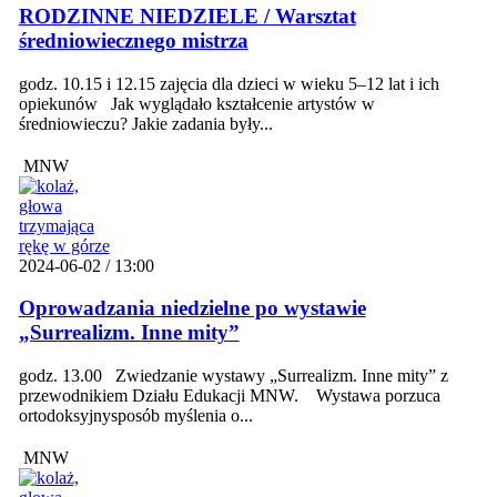
RODZINNE NIEDZIELE / Warsztat
średniowiecznego mistrza
godz. 10.15 i 12.15 zajęcia dla dzieci w wieku 5–12 lat i ich
opiekunów Jak wyglądało kształcenie artystów w
średniowieczu? Jakie zadania były...
MNW
2024-06-02 / 13:00
Oprowadzania niedzielne po wystawie
„Surrealizm. Inne mity”
godz. 13.00 Zwiedzanie wystawy „Surrealizm. Inne mity” z
przewodnikiem Działu Edukacji MNW. Wystawa porzuca
ortodoksyjnysposób myślenia o...
MNW