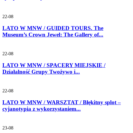
22-08
LATO W MNW / GUIDED TOURS. The
Museum’s Crown Jewel: The Gallery of...
22-08
LATO W MNW / SPACERY MIEJSKIE /
Działalność Grupy Twożywo i...
22-08
LATO W MNW / WARSZTAT / Błękitny splot –
cyjanotypia z wykorzystaniem...
23-08