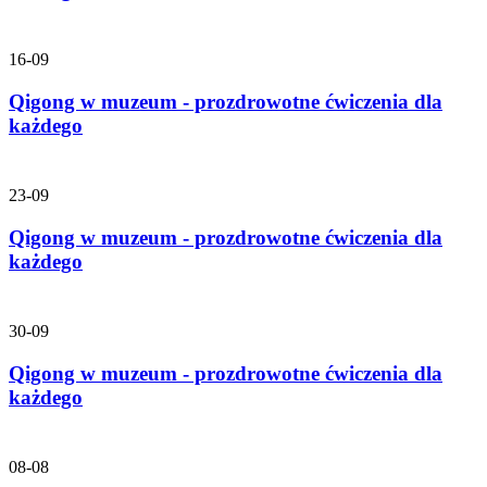
16-09
Qigong w muzeum - prozdrowotne ćwiczenia dla
każdego
23-09
Qigong w muzeum - prozdrowotne ćwiczenia dla
każdego
30-09
Qigong w muzeum - prozdrowotne ćwiczenia dla
każdego
08-08