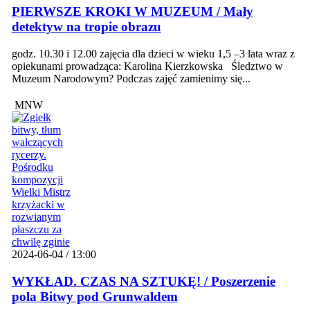
PIERWSZE KROKI W MUZEUM / Mały
detektyw na tropie obrazu
godz. 10.30 i 12.00 zajęcia dla dzieci w wieku 1,5 –3 lata wraz z
opiekunami prowadząca: Karolina Kierzkowska Śledztwo w
Muzeum Narodowym? Podczas zajęć zamienimy się...
MNW
2024-06-04 / 13:00
WYKŁAD. CZAS NA SZTUKĘ! / Poszerzenie
pola Bitwy pod Grunwaldem