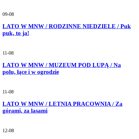
09-08
LATO W MNW / RODZINNE NIEDZIELE / Puk
puk, to ja!
11-08
LATO W MNW / MUZEUM POD LUPĄ / Na
polu, łące i w ogrodzie
11-08
LATO W MNW / LETNIA PRACOWNIA / Za
górami, za lasami
12-08