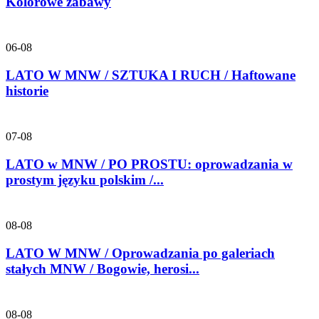
Kolorowe zabawy
06-08
LATO W MNW / SZTUKA I RUCH / Haftowane
historie
07-08
LATO w MNW / PO PROSTU: oprowadzania w
prostym języku polskim /...
08-08
LATO W MNW / Oprowadzania po galeriach
stałych MNW / Bogowie, herosi...
08-08