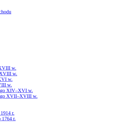
schodu
XVIII w.
XVIII w.
XVI w.
III w.
iego XIV–XVI w.
iego XVII–XVIII w.
 1914 r.
 1764 r.