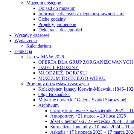
Muzeum dostępne
Dojazd do muzeum
Informacje dla osób z niepełnosprawnościami
Ciche godziny
Projekty partnerskie
Deklaracja dostępności
Wystawy czasowe
Wydarzenia
Kalendarium
Edukacja
Lato w MNW 2026
OFERTA DLA GRUP ZORGANIZOWANYCH
DZIECI, RODZINY
MŁODZIEŻ, DOROŚLI
MUZEUM TRZECIEGO WIEKU
Programy do wystaw czasowych
Kolekcjoner. Ignacy Korwin-Milewski (1846–192
Olga Boznańska
Mityczne otwarcie / Galeria Sztuki Starożytnej
Archiwum
Czarny karnawał / 3 października 2025 – 11
Autoportrety / 21 marca – 20 lipca 2025
Józef Chełmoński / 27 września 2024 – 2 lu
Surrealizm. Inne mity / 10 maja 2024 – 11 s
Arkadia / 17 listopada 2023 – 17 marca 202