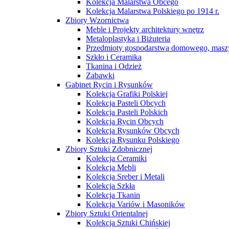
Kolekcja Malarstwa Obcego
Kolekcja Malarstwa Polskiego po 1914 r.
Zbiory Wzornictwa
Meble i Projekty architektury wnętrz
Metaloplastyka i Biżuteria
Przedmioty gospodarstwa domowego, maszy
Szkło i Ceramika
Tkanina i Odzież
Zabawki
Gabinet Rycin i Rysunków
Kolekcja Grafiki Polskiej
Kolekcja Pasteli Obcych
Kolekcja Pasteli Polskich
Kolekcja Rycin Obcych
Kolekcja Rysunków Obcych
Kolekcja Rysunku Polskiego
Zbiory Sztuki Zdobnicznej
Kolekcja Ceramiki
Kolekcja Mebli
Kolekcja Sreber i Metali
Kolekcja Szkła
Kolekcja Tkanin
Kolekcja Variów i Masoników
Zbiory Sztuki Orientalnej
Kolekcja Sztuki Chińskiej