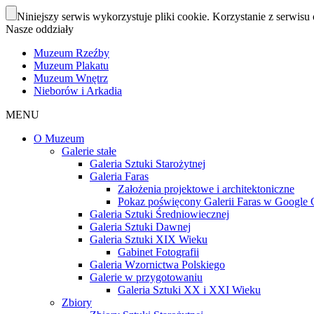
Niniejszy serwis wykorzystuje pliki cookie. Korzystanie z serwisu 
Nasze oddziały
Muzeum Rzeźby
Muzeum Plakatu
Muzeum Wnętrz
Nieborów i Arkadia
MENU
O Muzeum
Galerie stałe
Galeria Sztuki Starożytnej
Galeria Faras
Założenia projektowe i architektoniczne
Pokaz poświęcony Galerii Faras w Google Cu
Galeria Sztuki Średniowiecznej
Galeria Sztuki Dawnej
Galeria Sztuki XIX Wieku
Gabinet Fotografii
Galeria Wzornictwa Polskiego
Galerie w przygotowaniu
Galeria Sztuki XX i XXI Wieku
Zbiory