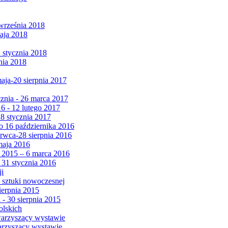
września 2018
maja 2018
1 stycznia 2018
nia 2018
maja-20 sierpnia 2017
cznia - 26 marca 2017
6 - 12 lutego 2017
 8 stycznia 2017
 16 października 2016
erwca-28 sierpnia 2016
maja 2016
da 2015 – 6 marca 2016
 31 stycznia 2016
ji
 sztuki nowoczesnej
ierpnia 2015
 - 30 sierpnia 2015
olskich
warzyszący wystawie
arzyszący wystawie