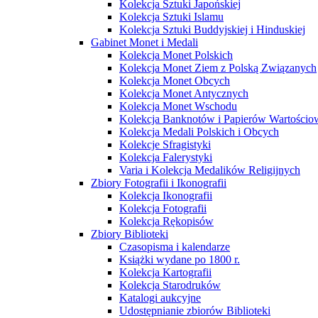
Kolekcja Sztuki Japońskiej
Kolekcja Sztuki Islamu
Kolekcja Sztuki Buddyjskiej i Hinduskiej
Gabinet Monet i Medali
Kolekcja Monet Polskich
Kolekcja Monet Ziem z Polską Związanych
Kolekcja Monet Obcych
Kolekcja Monet Antycznych
Kolekcja Monet Wschodu
Kolekcja Banknotów i Papierów Wartości
Kolekcja Medali Polskich i Obcych
Kolekcje Sfragistyki
Kolekcja Falerystyki
Varia i Kolekcja Medalików Religijnych
Zbiory Fotografii i Ikonografii
Kolekcja Ikonografii
Kolekcja Fotografii
Kolekcja Rękopisów
Zbiory Biblioteki
Czasopisma i kalendarze
Książki wydane po 1800 r.
Kolekcja Kartografii
Kolekcja Starodruków
Katalogi aukcyjne
Udostępnianie zbiorów Biblioteki