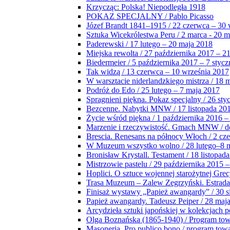
Krzycząc: Polska! Niepodległa 1918
POKAZ SPECJALNY / Pablo Picasso
Józef Brandt 1841–1915 / 22 czerwca – 30 
Sztuka Wicekrólestwa Peru / 2 marca - 20 
Paderewski / 17 lutego – 20 maja 2018
Miejska rewolta / 27 października 2017 – 2
Biedermeier / 5 października 2017 – 7 stycz
Tak widzą / 13 czerwca – 10 września 2017
W warsztacie niderlandzkiego mistrza / 18 
Podróż do Edo / 25 lutego – 7 maja 2017
Spragnieni piękna. Pokaz specjalny / 26 sty
Bezcenne. Nabytki MNW / 17 listopada 201
Życie wśród piękna / 1 października 2016 –
Marzenie i rzeczywistość. Gmach MNW / do
Brescia. Renesans na północy Włoch / 2 cz
W Muzeum wszystko wolno / 28 lutego–8 
Bronisław Krystall. Testament / 18 listopa
Mistrzowie pastelu / 29 października 2015 –
Hoplici. O sztuce wojennej starożytnej Grec
Trasa Muzeum – Zalew Zegrzyński. Estrada
Finisaż wystawy „Papież awangardy” / 30 s
Papież awangardy. Tadeusz Peiper / 28 maja
Arcydzieła sztuki japońskiej w kolekcjach p
Olga Boznańska (1865-1940) / Program to
Masoneria. Pro publico bono / program tow