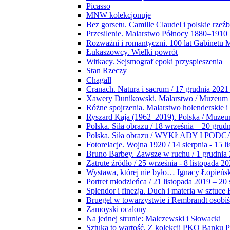
Picasso
MNW kolekcjonuje
Bez gorsetu. Camille Claudel i polskie rzeź
Przesilenie. Malarstwo Północy 1880–1910
Rozważni i romantyczni. 100 lat Gabinetu
Łukaszowcy. Wielki powrót
Witkacy. Sejsmograf epoki przyspieszenia
Stan Rzeczy
Chagall
Cranach. Natura i sacrum / 17 grudnia 2021
Xawery Dunikowski. Malarstwo / Muzeum 
Różne spojrzenia. Malarstwo holenderskie i
Ryszard Kaja (1962–2019). Polska / Muze
Polska. Siła obrazu / 18 września – 20 grud
Polska. Siła obrazu / WYKŁADY I POD
Fotorelacje. Wojna 1920 / 14 sierpnia - 15 l
Bruno Barbey. Zawsze w ruchu / 1 grudnia
Zatrute źródło / 25 września - 8 listopada 2
Wystawa, której nie było… Ignacy Łopieńs
Portret młodzieńca / 21 listopada 2019 – 20
Splendor i finezja. Duch i materia w sztuce 
Bruegel w towarzystwie i Rembrandt osobiś
Zamoyski ocalony
Na jednej strunie: Malczewski i Słowacki
Sztuka to wartość. Z kolekcji PKO Banku P