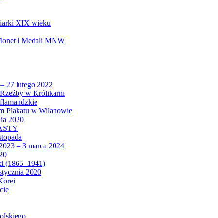
biarki XIX wieku
 Monet i Medali MNW
 – 27 lutego 2022
Rzeźby w Królikarni
 flamandzkie
um Plakatu w Wilanowie
nia 2020
CASTY
istopada
 2023 – 3 marca 2024
020
ki (1865–1941)
 stycznia 2020
Korei
cie
olskiego