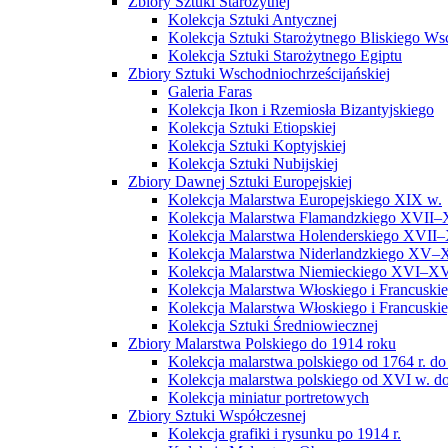
Zbiory Sztuki Starożytnej
Kolekcja Sztuki Antycznej
Kolekcja Sztuki Starożytnego Bliskiego W
Kolekcja Sztuki Starożytnego Egiptu
Zbiory Sztuki Wschodniochrześcijańskiej
Galeria Faras
Kolekcja Ikon i Rzemiosła Bizantyjskiego
Kolekcja Sztuki Etiopskiej
Kolekcja Sztuki Koptyjskiej
Kolekcja Sztuki Nubijskiej
Zbiory Dawnej Sztuki Europejskiej
Kolekcja Malarstwa Europejskiego XIX w.
Kolekcja Malarstwa Flamandzkiego XVII–
Kolekcja Malarstwa Holenderskiego XVII–
Kolekcja Malarstwa Niderlandzkiego XV–
Kolekcja Malarstwa Niemieckiego XVI–XV
Kolekcja Malarstwa Włoskiego i Francusk
Kolekcja Malarstwa Włoskiego i Francusk
Kolekcja Sztuki Średniowiecznej
Zbiory Malarstwa Polskiego do 1914 roku
Kolekcja malarstwa polskiego od 1764 r. do
Kolekcja malarstwa polskiego od XVI w. do
Kolekcja miniatur portretowych
Zbiory Sztuki Współczesnej
Kolekcja grafiki i rysunku po 1914 r.