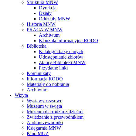
Struktura MNW
Dyrekcja
Działy
Oddziały MNW
Historia MNW
PRACA W MNW
Archiwum
Klauzula informacyjna RODO
Biblioteka
Katalogi i bazy danych
Udostępnianie zbiorów
Zbiory Biblioteki MNW
Przydatne linki
Komunikaty
Informacja RODO
Materiały do pobrania
Archiwum
Wizyta
Wystawy czasowe
Muzeum w święta
Muzeum dla rodzin z dziećmi
Zwiedzanie z przewodnikiem
Audioprzewodniki
Księgarnia MNW
Kino MUZ