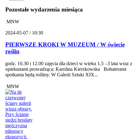
Pozostałe wydarzenia miesiąca
MNW
2024-05-07 / 10:30
PIERWSZE KROKI W MUZEUM / W świecie
roślin
godz. 10.30 i 12.00 zajęcia dla dzieci w wieku 1,5 –3 lata wraz z
opiekunami prowadząca: Karolina Kierzkowska Bohaterami
spotkania będą rośliny. W Galerii Sztuki XIX...
MNW