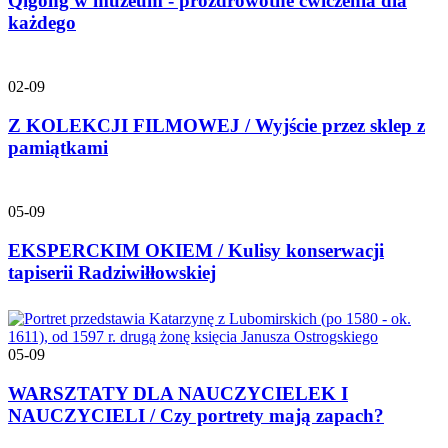
Qigong w muzeum - prozdrowotne ćwiczenia dla
każdego
02-09
Z KOLEKCJI FILMOWEJ / Wyjście przez sklep z
pamiątkami
05-09
EKSPERCKIM OKIEM / Kulisy konserwacji
tapiserii Radziwiłłowskiej
05-09
WARSZTATY DLA NAUCZYCIELEK I
NAUCZYCIELI / Czy portrety mają zapach?