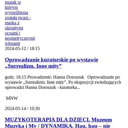
2024-05-12 / 18:15
Oprowadzanie kuratorskie po wystawie
„Surrealizm. Inne mity”
godz. 18.15 Prowadzenie: Hanna Doroszuk Oprowadzanie po
wystawie „Surrealizm. Inne mity”. Po ekspozycji zwiedzających
oprowadzi Hanna Doroszuk - kuratorka...
MNW
2024-05-14 / 10:30
MUZYKOTERAPIA DLA DZIECI. Muzeum
Muzyka i My / DYNAMIKA. Hau, hau – nie