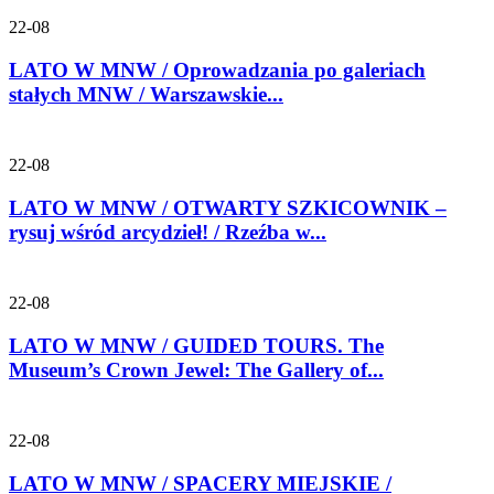
22-08
LATO W MNW / Oprowadzania po galeriach
stałych MNW / Warszawskie...
22-08
LATO W MNW / OTWARTY SZKICOWNIK –
rysuj wśród arcydzieł! / Rzeźba w...
22-08
LATO W MNW / GUIDED TOURS. The
Museum’s Crown Jewel: The Gallery of...
22-08
LATO W MNW / SPACERY MIEJSKIE /