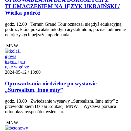
TŁUMACZENIEM NA JĘZYK UKRAIŃSKI /
Wielka podróż
godz. 12.00 Termin Grand Tour oznaczał niegdyś edukacyjną
podróż, która pozwalała młodym arystokratom, poznać odmienne
od ojczystych pejzaże, upodobania i...
MNW
2024-05-12 / 13:00
Oprowadzania niedzielne po wystawie
„Surrealizm. Inne mity”
godz. 13.00 Zwiedzanie wystawy „Surrealizm. Inne mity” z
przewodnikiem Działu Edukacji MNW. Wystawa porzuca
ortodoksyjnysposób myślenia o...
MNW