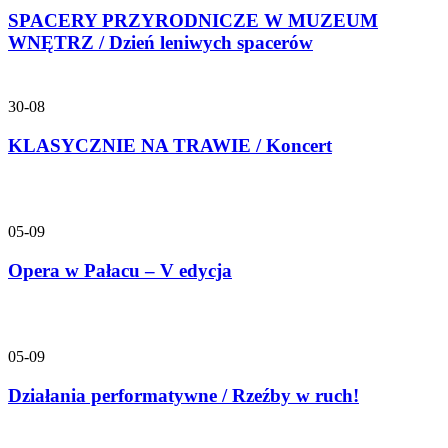
SPACERY PRZYRODNICZE W MUZEUM
WNĘTRZ / Dzień leniwych spacerów
30-08
KLASYCZNIE NA TRAWIE / Koncert
05-09
Opera w Pałacu – V edycja
05-09
Działania performatywne / Rzeźby w ruch!