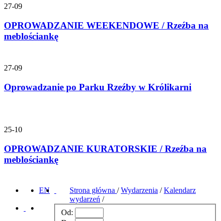
27-09
OPROWADZANIE WEEKENDOWE / Rzeźba na
meblościankę
27-09
Oprowadzanie po Parku Rzeźby w Królikarni
25-10
OPROWADZANIE KURATORSKIE / Rzeźba na
meblościankę
EN
Strona główna
/
Wydarzenia
/
Kalendarz
wydarzeń
/
Od: