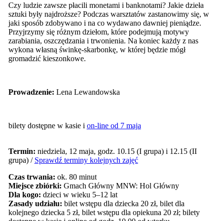
Czy ludzie zawsze płacili monetami i banknotami? Jakie dzieła
sztuki były najdroższe? Podczas warsztatów zastanowimy się, w
jaki sposób zdobywano i na co wydawano dawniej pieniądze.
Przyjrzymy się różnym dziełom, które podejmują motywy
zarabiania, oszczędzania i trwonienia. Na koniec każdy z nas
wykona własną świnkę-skarbonkę, w której będzie mógł
gromadzić kieszonkowe.
Prowadzenie:
Lena Lewandowska
bilety dostępne w kasie i
on-line od 7 maja
Termin:
niedziela, 12 maja, godz. 10.15 (I grupa) i 12.15 (II
grupa) /
Sprawdź terminy kolejnych zajęć
Czas trwania:
ok. 80 minut
Miejsce zbiórki:
Gmach Główny MNW: Hol Główny
Dla kogo:
dzieci w wieku 5–12 lat
Zasady udziału:
bilet wstępu dla dziecka 20 zł, bilet dla
kolejnego dziecka 5 zł, bilet wstępu dla opiekuna 20 zł; bilety