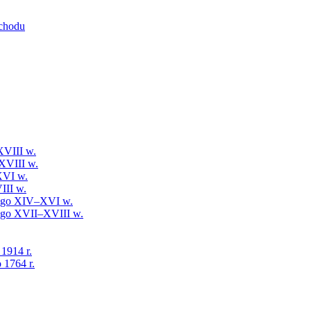
schodu
XVIII w.
XVIII w.
XVI w.
III w.
iego XIV–XVI w.
iego XVII–XVIII w.
 1914 r.
 1764 r.