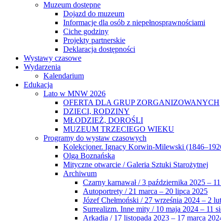
Muzeum dostępne
Dojazd do muzeum
Informacje dla osób z niepełnosprawnościami
Ciche godziny
Projekty partnerskie
Deklaracja dostępności
Wystawy czasowe
Wydarzenia
Kalendarium
Edukacja
Lato w MNW 2026
OFERTA DLA GRUP ZORGANIZOWANYCH
DZIECI, RODZINY
MŁODZIEŻ, DOROŚLI
MUZEUM TRZECIEGO WIEKU
Programy do wystaw czasowych
Kolekcjoner. Ignacy Korwin-Milewski (1846–192
Olga Boznańska
Mityczne otwarcie / Galeria Sztuki Starożytnej
Archiwum
Czarny karnawał / 3 października 2025 – 11
Autoportrety / 21 marca – 20 lipca 2025
Józef Chełmoński / 27 września 2024 – 2 lu
Surrealizm. Inne mity / 10 maja 2024 – 11 s
Arkadia / 17 listopada 2023 – 17 marca 202