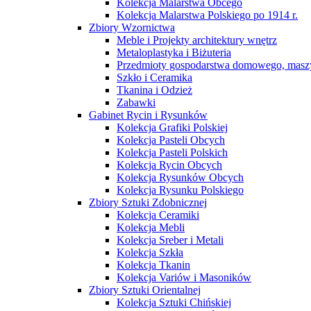
Kolekcja Malarstwa Obcego
Kolekcja Malarstwa Polskiego po 1914 r.
Zbiory Wzornictwa
Meble i Projekty architektury wnętrz
Metaloplastyka i Biżuteria
Przedmioty gospodarstwa domowego, maszy
Szkło i Ceramika
Tkanina i Odzież
Zabawki
Gabinet Rycin i Rysunków
Kolekcja Grafiki Polskiej
Kolekcja Pasteli Obcych
Kolekcja Pasteli Polskich
Kolekcja Rycin Obcych
Kolekcja Rysunków Obcych
Kolekcja Rysunku Polskiego
Zbiory Sztuki Zdobnicznej
Kolekcja Ceramiki
Kolekcja Mebli
Kolekcja Sreber i Metali
Kolekcja Szkła
Kolekcja Tkanin
Kolekcja Variów i Masoników
Zbiory Sztuki Orientalnej
Kolekcja Sztuki Chińskiej