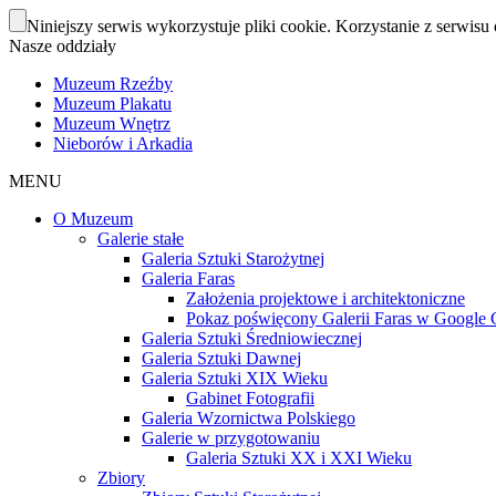
Niniejszy serwis wykorzystuje pliki cookie. Korzystanie z serwisu 
Nasze oddziały
Muzeum Rzeźby
Muzeum Plakatu
Muzeum Wnętrz
Nieborów i Arkadia
MENU
O Muzeum
Galerie stałe
Galeria Sztuki Starożytnej
Galeria Faras
Założenia projektowe i architektoniczne
Pokaz poświęcony Galerii Faras w Google Cu
Galeria Sztuki Średniowiecznej
Galeria Sztuki Dawnej
Galeria Sztuki XIX Wieku
Gabinet Fotografii
Galeria Wzornictwa Polskiego
Galerie w przygotowaniu
Galeria Sztuki XX i XXI Wieku
Zbiory