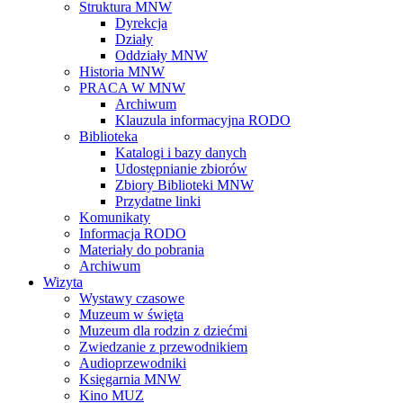
Struktura MNW
Dyrekcja
Działy
Oddziały MNW
Historia MNW
PRACA W MNW
Archiwum
Klauzula informacyjna RODO
Biblioteka
Katalogi i bazy danych
Udostępnianie zbiorów
Zbiory Biblioteki MNW
Przydatne linki
Komunikaty
Informacja RODO
Materiały do pobrania
Archiwum
Wizyta
Wystawy czasowe
Muzeum w święta
Muzeum dla rodzin z dziećmi
Zwiedzanie z przewodnikiem
Audioprzewodniki
Księgarnia MNW
Kino MUZ