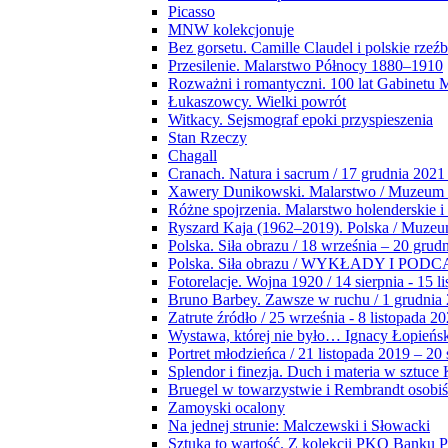
Picasso
MNW kolekcjonuje
Bez gorsetu. Camille Claudel i polskie rzeź
Przesilenie. Malarstwo Północy 1880–1910
Rozważni i romantyczni. 100 lat Gabinetu
Łukaszowcy. Wielki powrót
Witkacy. Sejsmograf epoki przyspieszenia
Stan Rzeczy
Chagall
Cranach. Natura i sacrum / 17 grudnia 2021
Xawery Dunikowski. Malarstwo / Muzeum 
Różne spojrzenia. Malarstwo holenderskie i
Ryszard Kaja (1962–2019). Polska / Muze
Polska. Siła obrazu / 18 września – 20 grud
Polska. Siła obrazu / WYKŁADY I POD
Fotorelacje. Wojna 1920 / 14 sierpnia - 15 l
Bruno Barbey. Zawsze w ruchu / 1 grudnia
Zatrute źródło / 25 września - 8 listopada 2
Wystawa, której nie było… Ignacy Łopieńs
Portret młodzieńca / 21 listopada 2019 – 20
Splendor i finezja. Duch i materia w sztuce 
Bruegel w towarzystwie i Rembrandt osobiś
Zamoyski ocalony
Na jednej strunie: Malczewski i Słowacki
Sztuka to wartość. Z kolekcji PKO Banku P