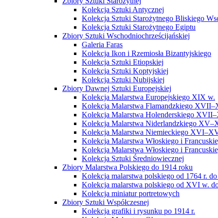
Zbiory Sztuki Starożytnej
Kolekcja Sztuki Antycznej
Kolekcja Sztuki Starożytnego Bliskiego W
Kolekcja Sztuki Starożytnego Egiptu
Zbiory Sztuki Wschodniochrześcijańskiej
Galeria Faras
Kolekcja Ikon i Rzemiosła Bizantyjskiego
Kolekcja Sztuki Etiopskiej
Kolekcja Sztuki Koptyjskiej
Kolekcja Sztuki Nubijskiej
Zbiory Dawnej Sztuki Europejskiej
Kolekcja Malarstwa Europejskiego XIX w.
Kolekcja Malarstwa Flamandzkiego XVII–
Kolekcja Malarstwa Holenderskiego XVII–
Kolekcja Malarstwa Niderlandzkiego XV–
Kolekcja Malarstwa Niemieckiego XVI–XV
Kolekcja Malarstwa Włoskiego i Francusk
Kolekcja Malarstwa Włoskiego i Francusk
Kolekcja Sztuki Średniowiecznej
Zbiory Malarstwa Polskiego do 1914 roku
Kolekcja malarstwa polskiego od 1764 r. do
Kolekcja malarstwa polskiego od XVI w. do
Kolekcja miniatur portretowych
Zbiory Sztuki Współczesnej
Kolekcja grafiki i rysunku po 1914 r.