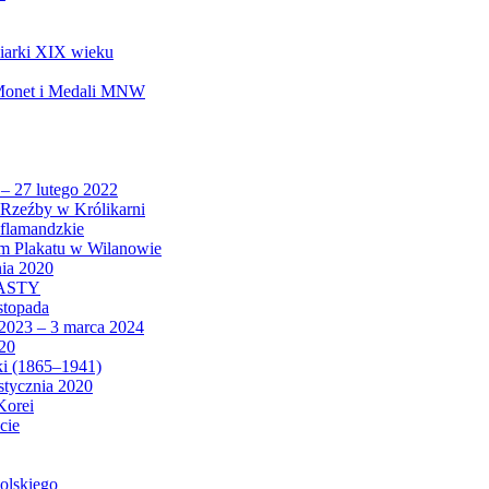
biarki XIX wieku
 Monet i Medali MNW
 – 27 lutego 2022
Rzeźby w Królikarni
 flamandzkie
um Plakatu w Wilanowie
nia 2020
CASTY
istopada
 2023 – 3 marca 2024
020
ki (1865–1941)
 stycznia 2020
Korei
cie
olskiego