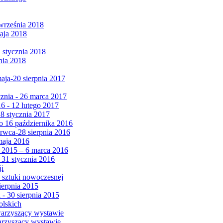
września 2018
maja 2018
1 stycznia 2018
nia 2018
maja-20 sierpnia 2017
cznia - 26 marca 2017
6 - 12 lutego 2017
 8 stycznia 2017
 16 października 2016
erwca-28 sierpnia 2016
maja 2016
da 2015 – 6 marca 2016
 31 stycznia 2016
ji
 sztuki nowoczesnej
ierpnia 2015
 - 30 sierpnia 2015
olskich
warzyszący wystawie
arzyszący wystawie