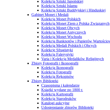
Kolekcja Sztuki Japońskiej
Kolekcja Sztuki Islamu
Kolekcja Sztuki Buddyjskiej i Hinduskiej
Gabinet Monet i Medali
Kolekcja Monet Polskich
Kolekcja Monet Ziem z Polską Związanych
Kolekcja Monet Obcych
Kolekcja Monet Antycznych
Kolekcja Monet Wschodu
Kolekcja Banknotów i Papierów Wartości
Kolekcja Medali Polskich i Obcych
Kolekcje Sfragistyki
Kolekcja Falerystyki
Varia i Kolekcja Medalików Religijnych
Zbiory Fotografii i Ikonografii
Kolekcja Ikonografii
Kolekcja Fotografii
Kolekcja Rękopisów
Zbiory Biblioteki
Czasopisma i kalendarze
Książki wydane po 1800 r.
Kolekcja Kartografii
Kolekcja Starodruków
Katalogi aukcyjne
Udostępnianie zbiorów Biblioteki