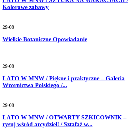
LATO W MNW / SZTUKA NA WAKACJACH /
Kolorowe zabawy
29-08
Wielkie Botaniczne Opowiadanie
29-08
LATO W MNW / Piękne i praktyczne – Galeria
Wzornictwa Polskiego /...
29-08
LATO W MNW / OTWARTY SZKICOWNIK –
rysuj wśród arcydzieł! / Sztafaż w...