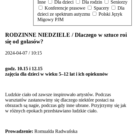
Inne
Dla dzieci
Dla rodzin
Seniorzy
Konferencje prasowe
Spacery
Dla
dzieci ze spektrum autyzmu
Polski Język
Migowy PJM
RODZINNE NIEDZIELE / Dlaczego w sztuce roi
się od golasów?
2024-04-07 / 10:15
godz. 10.15 i 12.15
zajęcia dla dzieci w wieku 5–12 lat i ich opiekunów
Ludzkie ciało od zawsze inspirowało artystów. Podczas
warsztatów zastanowimy się dlaczego niektóre postaci na
obrazach są nagie, podczas gdy inne ubrane. Przyjrzymy się jak
w różnych epokach przedstawiano ludzkie ciało.
Prowadzenie:
Romualda Radwańska