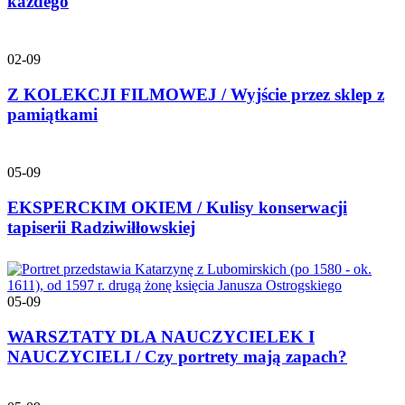
każdego
02-09
Z KOLEKCJI FILMOWEJ / Wyjście przez sklep z
pamiątkami
05-09
EKSPERCKIM OKIEM / Kulisy konserwacji
tapiserii Radziwiłłowskiej
05-09
WARSZTATY DLA NAUCZYCIELEK I
NAUCZYCIELI / Czy portrety mają zapach?