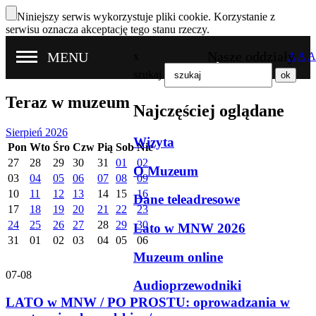
Niniejszy serwis wykorzystuje pliki cookie. Korzystanie z
serwisu oznacza akceptację tego stanu rzeczy.
Nasze oddziały
MENU
x
A
A
A
szukaj
Teraz w muzeum
Najczęściej oglądane
Sierpień 2026
Wizyta
Pon
Wto
Śro
Czw
Pią
Sob
Nie
27
28
29
30
31
01
02
O Muzeum
03
04
05
06
07
08
09
10
11
12
13
14
15
16
Dane teleadresowe
17
18
19
20
21
22
23
24
25
26
27
28
29
30
Lato w MNW 2026
31
01
02
03
04
05
06
Muzeum online
07-08
Audioprzewodniki
LATO w MNW / PO PROSTU: oprowadzania w