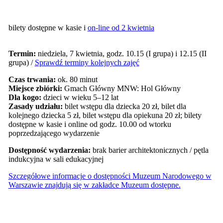
bilety dostępne w kasie i
on-line od 2 kwietnia
Termin:
niedziela, 7 kwietnia, godz. 10.15 (I grupa) i 12.15 (II
grupa) /
Sprawdź terminy kolejnych zajęć
Czas trwania:
ok. 80 minut
Miejsce zbiórki:
Gmach Główny MNW: Hol Główny
Dla kogo:
dzieci w wieku 5–12 lat
Zasady udziału:
bilet wstępu dla dziecka 20 zł, bilet dla
kolejnego dziecka 5 zł, bilet wstępu dla opiekuna 20 zł; bilety
dostępne w kasie i online od godz. 10.00 od wtorku
poprzedzającego wydarzenie
Dostępność wydarzenia:
brak barier architektonicznych / pętla
indukcyjna w sali edukacyjnej
Szczegółowe informacje o dostępności Muzeum Narodowego w
Warszawie znajdują się w zakładce Muzeum dostępne.