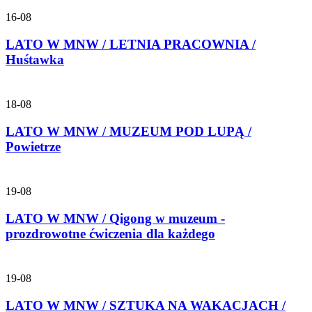
16-08
LATO W MNW / LETNIA PRACOWNIA /
Huśtawka
18-08
LATO W MNW / MUZEUM POD LUPĄ /
Powietrze
19-08
LATO W MNW / Qigong w muzeum -
prozdrowotne ćwiczenia dla każdego
19-08
LATO W MNW / SZTUKA NA WAKACJACH /