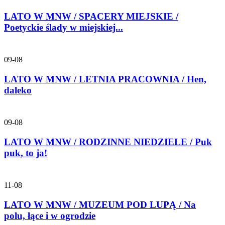
LATO W MNW / SPACERY MIEJSKIE /
Poetyckie ślady w miejskiej...
09-08
LATO W MNW / LETNIA PRACOWNIA / Hen,
daleko
09-08
LATO W MNW / RODZINNE NIEDZIELE / Puk
puk, to ja!
11-08
LATO W MNW / MUZEUM POD LUPĄ / Na
polu, łące i w ogrodzie