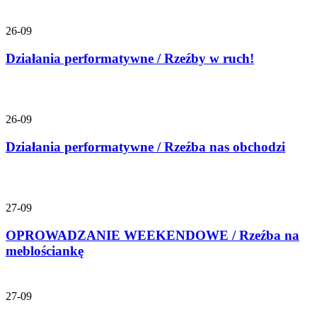
26-09
Działania performatywne / Rzeźby w ruch!
26-09
Działania performatywne / Rzeźba nas obchodzi
27-09
OPROWADZANIE WEEKENDOWE / Rzeźba na
meblościankę
27-09