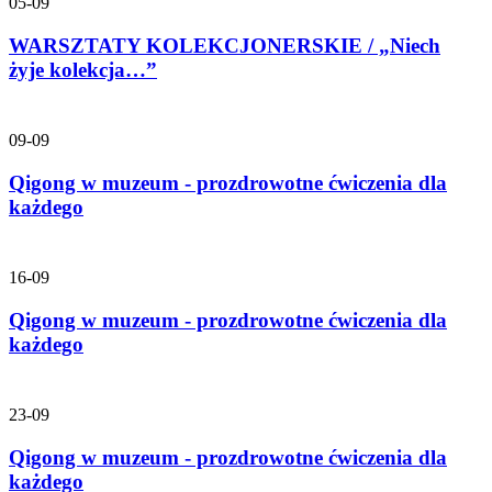
05-09
WARSZTATY KOLEKCJONERSKIE / „Niech
żyje kolekcja…”
09-09
Qigong w muzeum - prozdrowotne ćwiczenia dla
każdego
16-09
Qigong w muzeum - prozdrowotne ćwiczenia dla
każdego
23-09
Qigong w muzeum - prozdrowotne ćwiczenia dla
każdego