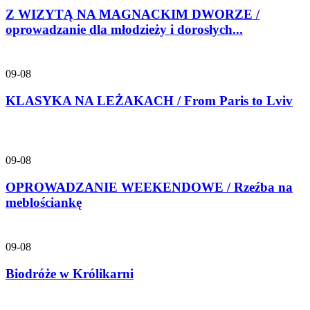
Z WIZYTĄ NA MAGNACKIM DWORZE /
oprowadzanie dla młodzieży i dorosłych...
09-08
KLASYKA NA LEŻAKACH / From Paris to Lviv
09-08
OPROWADZANIE WEEKENDOWE / Rzeźba na
meblościankę
09-08
Biodróże w Królikarni