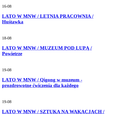
16-08
LATO W MNW / LETNIA PRACOWNIA /
Huśtawka
18-08
LATO W MNW / MUZEUM POD LUPĄ /
Powietrze
19-08
LATO W MNW / Qigong w muzeum -
prozdrowotne ćwiczenia dla każdego
19-08
LATO W MNW / SZTUKA NA WAKACJACH /