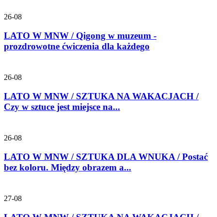
26-08
LATO W MNW / Qigong w muzeum -
prozdrowotne ćwiczenia dla każdego
26-08
LATO W MNW / SZTUKA NA WAKACJACH /
Czy w sztuce jest miejsce na...
26-08
LATO W MNW / SZTUKA DLA WNUKA / Postać
bez koloru. Między obrazem a...
27-08