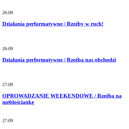
26-09
Działania performatywne / Rzeźby w ruch!
26-09
Działania performatywne / Rzeźba nas obchodzi
27-09
OPROWADZANIE WEEKENDOWE / Rzeźba na
meblościankę
27-09