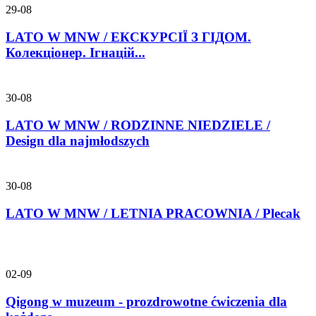
29-08
LATO W MNW / ЕКСКУРСІЇ З ГІДОМ.
Колекціонер. Ігнацій...
30-08
LATO W MNW / RODZINNE NIEDZIELE /
Design dla najmłodszych
30-08
LATO W MNW / LETNIA PRACOWNIA / Plecak
02-09
Qigong w muzeum - prozdrowotne ćwiczenia dla