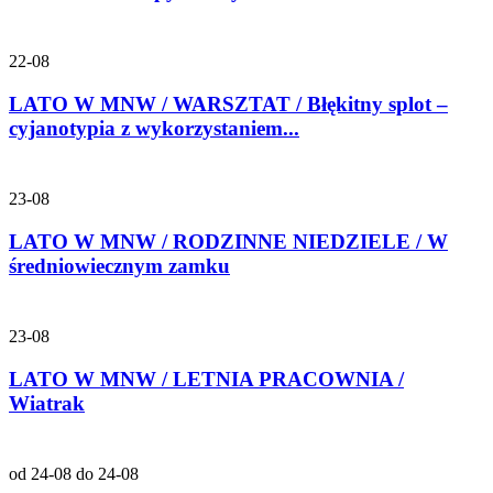
22-08
LATO W MNW / WARSZTAT / Błękitny splot –
cyjanotypia z wykorzystaniem...
23-08
LATO W MNW / RODZINNE NIEDZIELE / W
średniowiecznym zamku
23-08
LATO W MNW / LETNIA PRACOWNIA /
Wiatrak
od 24-08 do 24-08