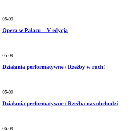
05-09
Opera w Pałacu – V edycja
05-09
Działania performatywne / Rzeźby w ruch!
05-09
Działania performatywne / Rzeźba nas obchodzi
06-09