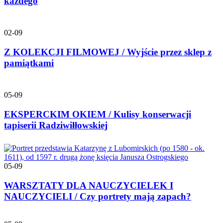
każdego
02-09
Z KOLEKCJI FILMOWEJ / Wyjście przez sklep z
pamiątkami
05-09
EKSPERCKIM OKIEM / Kulisy konserwacji
tapiserii Radziwiłłowskiej
05-09
WARSZTATY DLA NAUCZYCIELEK I
NAUCZYCIELI / Czy portrety mają zapach?