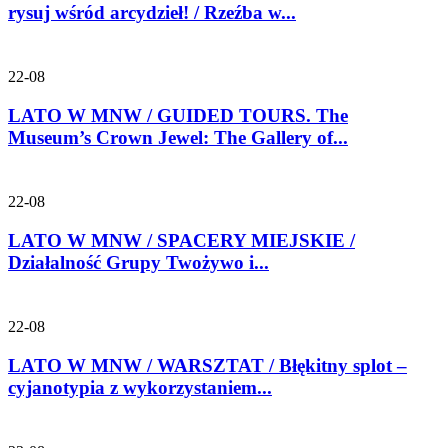
rysuj wśród arcydzieł! / Rzeźba w...
22-08
LATO W MNW / GUIDED TOURS. The
Museum’s Crown Jewel: The Gallery of...
22-08
LATO W MNW / SPACERY MIEJSKIE /
Działalność Grupy Twożywo i...
22-08
LATO W MNW / WARSZTAT / Błękitny splot –
cyjanotypia z wykorzystaniem...