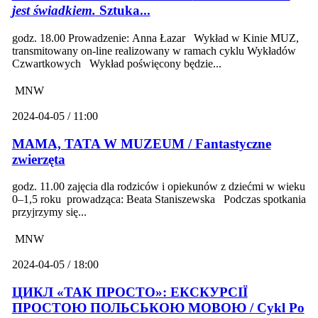
jest świadkiem.
Sztuka...
godz. 18.00 Prowadzenie: Anna Łazar Wykład w Kinie MUZ,
transmitowany on-line realizowany w ramach cyklu Wykładów
Czwartkowych Wykład poświęcony będzie...
MNW
2024-04-05 / 11:00
MAMA, TATA W MUZEUM / Fantastyczne
zwierzęta
godz. 11.00 zajęcia dla rodziców i opiekunów z dziećmi w wieku
0–1,5 roku prowadząca: Beata Staniszewska Podczas spotkania
przyjrzymy się...
MNW
2024-04-05 / 18:00
ЦИКЛ «ТАК ПРОСТО»: ЕКСКУРСІЇ
ПРОСТОЮ ПОЛЬСЬКОЮ МОВОЮ / Cykl Po