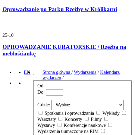
Oprowadzanie po Parku Rzeźby w Królikarni
25-10
OPROWADZANIE KURATORSKIE / Rzeźba na
meblościankę
EN
Strona główna
/
Wydarzenia
/
Kalendarz
wydarzeń
/
Od:
Do:
Gdzie:
Spotkania i oprowadzania
Wykłady
Warsztaty
Koncerty
Filmy
Wystawy
Konferencje naukowe
Wydarzenia tłumaczone na PJM