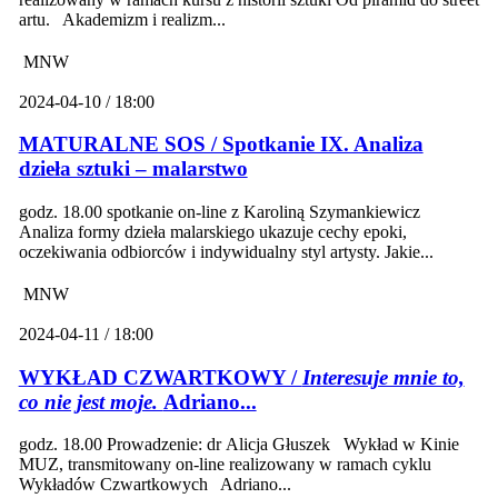
artu. Akademizm i realizm...
MNW
2024-04-10 / 18:00
MATURALNE SOS / Spotkanie IX. Analiza
dzieła sztuki – malarstwo
godz. 18.00 spotkanie on-line z Karoliną Szymankiewicz
Analiza formy dzieła malarskiego ukazuje cechy epoki,
oczekiwania odbiorców i indywidualny styl artysty. Jakie...
MNW
2024-04-11 / 18:00
WYKŁAD CZWARTKOWY /
Interesuje mnie to,
co nie jest moje.
Adriano...
godz. 18.00 Prowadzenie: dr Alicja Głuszek Wykład w Kinie
MUZ, transmitowany on-line realizowany w ramach cyklu
Wykładów Czwartkowych Adriano...