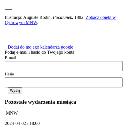
___
Ilustracja: Auguste Rodin,
Pocałunek
, 1882.
Zobacz obiekt w
Cyfrowym MNW
.
Dodaj do mojego kalendarza google
Podaj e-mail i hasło do Twojego konta
E-mail
Hasło
Pozostałe wydarzenia miesiąca
MNW
2024-04-02 / 18:00