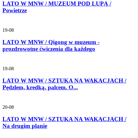
LATO W MNW / MUZEUM POD LUPĄ /
Powietrze
19-08
LATO W MNW / Qigong w muzeum -
prozdrowotne ćwiczenia dla każdego
19-08
LATO W MNW / SZTUKA NA WAKACJACH /
Pędzlem, kredką, palcem. O...
20-08
LATO W MNW / SZTUKA NA WAKACJACH /
Na drugim planie