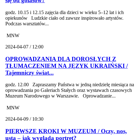
się od golasów?
godz. 10.15 i 12.15 zajęcia dla dzieci w wieku 5–12 lat i ich
opiekunów Ludzkie ciało od zawsze inspirowało artystów.
Podczas warsztatów...
MNW
2024-04-07 / 12:00
OPROWADZANIA DLA DOROSŁYCH Z
TŁUMACZENIEM NA JĘZYK UKRAIŃSKI /
Tajemniczy świat...
godz. 12.00 Zapraszamy Państwa w jedną niedzielę miesiąca na
oprowadzania po Galeriach Stałych oraz wystawach czasowych
Muzeum Narodowego w Warszawie. Oprowadzanie...
MNW
2024-04-09 / 10:30
PIERWSZE KROKI W MUZEUM / Oczy, nos,
usta – jak wygląda portret?