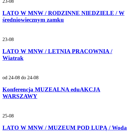
23-08
LATO W MNW / RODZINNE NIEDZIELE / W
średniowiecznym zamku
23-08
LATO W MNW / LETNIA PRACOWNIA /
Wiatrak
od 24-08 do 24-08
Konferencja MUZEALNA eduAKCJA
WARSZAWY
25-08
LATO W MNW / MUZEUM POD LUPĄ / Woda