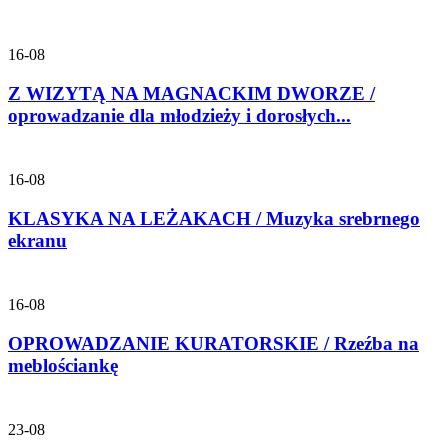
16-08
Z WIZYTĄ NA MAGNACKIM DWORZE /
oprowadzanie dla młodzieży i dorosłych...
16-08
KLASYKA NA LEŻAKACH / Muzyka srebrnego
ekranu
16-08
OPROWADZANIE KURATORSKIE / Rzeźba na
meblościankę
23-08