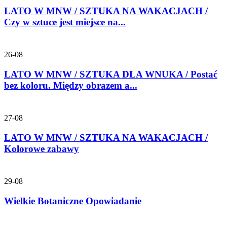
LATO W MNW / SZTUKA NA WAKACJACH /
Czy w sztuce jest miejsce na...
26-08
LATO W MNW / SZTUKA DLA WNUKA / Postać
bez koloru. Między obrazem a...
27-08
LATO W MNW / SZTUKA NA WAKACJACH /
Kolorowe zabawy
29-08
Wielkie Botaniczne Opowiadanie