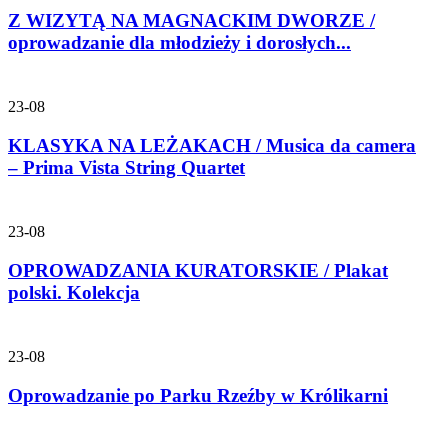
Z WIZYTĄ NA MAGNACKIM DWORZE /
oprowadzanie dla młodzieży i dorosłych...
23-08
KLASYKA NA LEŻAKACH / Musica da camera
– Prima Vista String Quartet
23-08
OPROWADZANIA KURATORSKIE / Plakat
polski. Kolekcja
23-08
Oprowadzanie po Parku Rzeźby w Królikarni