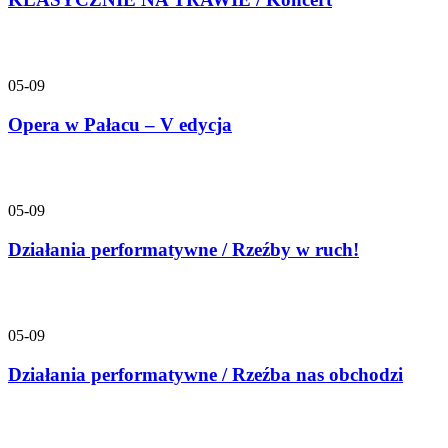
05-09
Opera w Pałacu – V edycja
05-09
Działania performatywne / Rzeźby w ruch!
05-09
Działania performatywne / Rzeźba nas obchodzi