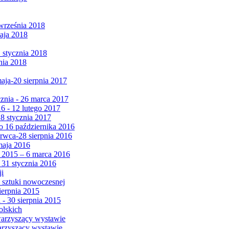
września 2018
maja 2018
1 stycznia 2018
nia 2018
maja-20 sierpnia 2017
cznia - 26 marca 2017
6 - 12 lutego 2017
 8 stycznia 2017
 16 października 2016
erwca-28 sierpnia 2016
maja 2016
da 2015 – 6 marca 2016
 31 stycznia 2016
ji
 sztuki nowoczesnej
ierpnia 2015
 - 30 sierpnia 2015
olskich
warzyszący wystawie
arzyszący wystawie