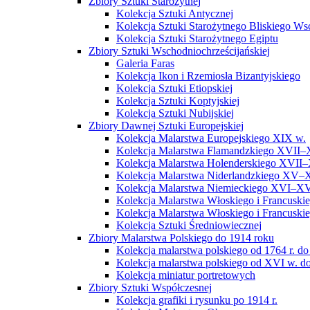
Zbiory Sztuki Starożytnej
Kolekcja Sztuki Antycznej
Kolekcja Sztuki Starożytnego Bliskiego W
Kolekcja Sztuki Starożytnego Egiptu
Zbiory Sztuki Wschodniochrześcijańskiej
Galeria Faras
Kolekcja Ikon i Rzemiosła Bizantyjskiego
Kolekcja Sztuki Etiopskiej
Kolekcja Sztuki Koptyjskiej
Kolekcja Sztuki Nubijskiej
Zbiory Dawnej Sztuki Europejskiej
Kolekcja Malarstwa Europejskiego XIX w.
Kolekcja Malarstwa Flamandzkiego XVII–
Kolekcja Malarstwa Holenderskiego XVII–
Kolekcja Malarstwa Niderlandzkiego XV–
Kolekcja Malarstwa Niemieckiego XVI–XV
Kolekcja Malarstwa Włoskiego i Francusk
Kolekcja Malarstwa Włoskiego i Francusk
Kolekcja Sztuki Średniowiecznej
Zbiory Malarstwa Polskiego do 1914 roku
Kolekcja malarstwa polskiego od 1764 r. do
Kolekcja malarstwa polskiego od XVI w. do
Kolekcja miniatur portretowych
Zbiory Sztuki Współczesnej
Kolekcja grafiki i rysunku po 1914 r.