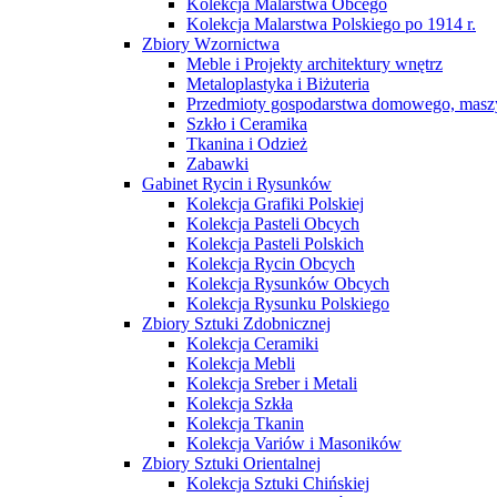
Kolekcja Malarstwa Obcego
Kolekcja Malarstwa Polskiego po 1914 r.
Zbiory Wzornictwa
Meble i Projekty architektury wnętrz
Metaloplastyka i Biżuteria
Przedmioty gospodarstwa domowego, maszy
Szkło i Ceramika
Tkanina i Odzież
Zabawki
Gabinet Rycin i Rysunków
Kolekcja Grafiki Polskiej
Kolekcja Pasteli Obcych
Kolekcja Pasteli Polskich
Kolekcja Rycin Obcych
Kolekcja Rysunków Obcych
Kolekcja Rysunku Polskiego
Zbiory Sztuki Zdobnicznej
Kolekcja Ceramiki
Kolekcja Mebli
Kolekcja Sreber i Metali
Kolekcja Szkła
Kolekcja Tkanin
Kolekcja Variów i Masoników
Zbiory Sztuki Orientalnej
Kolekcja Sztuki Chińskiej