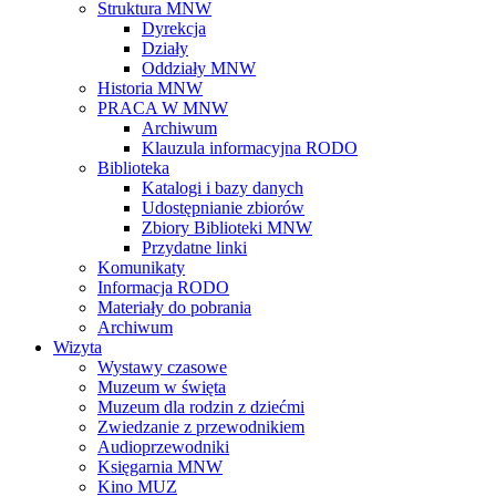
Struktura MNW
Dyrekcja
Działy
Oddziały MNW
Historia MNW
PRACA W MNW
Archiwum
Klauzula informacyjna RODO
Biblioteka
Katalogi i bazy danych
Udostępnianie zbiorów
Zbiory Biblioteki MNW
Przydatne linki
Komunikaty
Informacja RODO
Materiały do pobrania
Archiwum
Wizyta
Wystawy czasowe
Muzeum w święta
Muzeum dla rodzin z dziećmi
Zwiedzanie z przewodnikiem
Audioprzewodniki
Księgarnia MNW
Kino MUZ