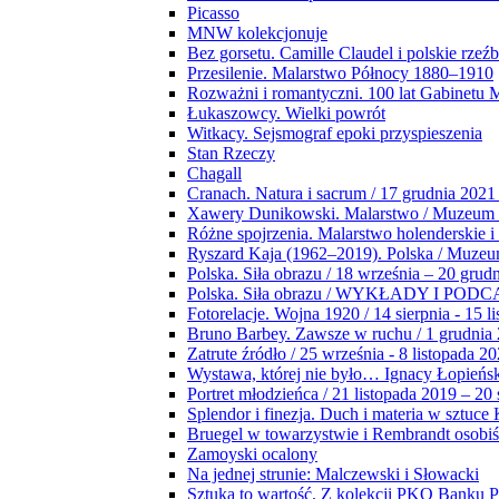
Picasso
MNW kolekcjonuje
Bez gorsetu. Camille Claudel i polskie rzeź
Przesilenie. Malarstwo Północy 1880–1910
Rozważni i romantyczni. 100 lat Gabinetu
Łukaszowcy. Wielki powrót
Witkacy. Sejsmograf epoki przyspieszenia
Stan Rzeczy
Chagall
Cranach. Natura i sacrum / 17 grudnia 2021
Xawery Dunikowski. Malarstwo / Muzeum 
Różne spojrzenia. Malarstwo holenderskie i
Ryszard Kaja (1962–2019). Polska / Muze
Polska. Siła obrazu / 18 września – 20 grud
Polska. Siła obrazu / WYKŁADY I POD
Fotorelacje. Wojna 1920 / 14 sierpnia - 15 l
Bruno Barbey. Zawsze w ruchu / 1 grudnia
Zatrute źródło / 25 września - 8 listopada 2
Wystawa, której nie było… Ignacy Łopieńs
Portret młodzieńca / 21 listopada 2019 – 20
Splendor i finezja. Duch i materia w sztuce 
Bruegel w towarzystwie i Rembrandt osobiś
Zamoyski ocalony
Na jednej strunie: Malczewski i Słowacki
Sztuka to wartość. Z kolekcji PKO Banku P