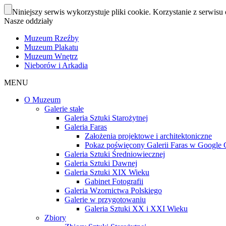
Niniejszy serwis wykorzystuje pliki cookie. Korzystanie z serwisu 
Nasze oddziały
Muzeum Rzeźby
Muzeum Plakatu
Muzeum Wnętrz
Nieborów i Arkadia
MENU
O Muzeum
Galerie stałe
Galeria Sztuki Starożytnej
Galeria Faras
Założenia projektowe i architektoniczne
Pokaz poświęcony Galerii Faras w Google Cu
Galeria Sztuki Średniowiecznej
Galeria Sztuki Dawnej
Galeria Sztuki XIX Wieku
Gabinet Fotografii
Galeria Wzornictwa Polskiego
Galerie w przygotowaniu
Galeria Sztuki XX i XXI Wieku
Zbiory