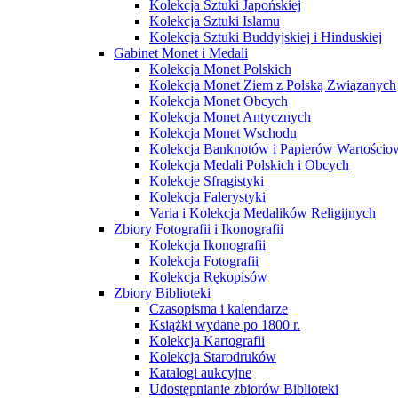
Kolekcja Sztuki Japońskiej
Kolekcja Sztuki Islamu
Kolekcja Sztuki Buddyjskiej i Hinduskiej
Gabinet Monet i Medali
Kolekcja Monet Polskich
Kolekcja Monet Ziem z Polską Związanych
Kolekcja Monet Obcych
Kolekcja Monet Antycznych
Kolekcja Monet Wschodu
Kolekcja Banknotów i Papierów Wartości
Kolekcja Medali Polskich i Obcych
Kolekcje Sfragistyki
Kolekcja Falerystyki
Varia i Kolekcja Medalików Religijnych
Zbiory Fotografii i Ikonografii
Kolekcja Ikonografii
Kolekcja Fotografii
Kolekcja Rękopisów
Zbiory Biblioteki
Czasopisma i kalendarze
Książki wydane po 1800 r.
Kolekcja Kartografii
Kolekcja Starodruków
Katalogi aukcyjne
Udostępnianie zbiorów Biblioteki