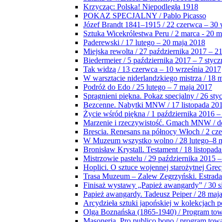
Krzycząc: Polska! Niepodległa 1918
POKAZ SPECJALNY / Pablo Picasso
Józef Brandt 1841–1915 / 22 czerwca – 30 
Sztuka Wicekrólestwa Peru / 2 marca - 20 
Paderewski / 17 lutego – 20 maja 2018
Miejska rewolta / 27 października 2017 – 2
Biedermeier / 5 października 2017 – 7 stycz
Tak widzą / 13 czerwca – 10 września 2017
W warsztacie niderlandzkiego mistrza / 18 
Podróż do Edo / 25 lutego – 7 maja 2017
Spragnieni piękna. Pokaz specjalny / 26 sty
Bezcenne. Nabytki MNW / 17 listopada 201
Życie wśród piękna / 1 października 2016 –
Marzenie i rzeczywistość. Gmach MNW / do
Brescia. Renesans na północy Włoch / 2 cz
W Muzeum wszystko wolno / 28 lutego–8 
Bronisław Krystall. Testament / 18 listopa
Mistrzowie pastelu / 29 października 2015 –
Hoplici. O sztuce wojennej starożytnej Grec
Trasa Muzeum – Zalew Zegrzyński. Estrada
Finisaż wystawy „Papież awangardy” / 30 s
Papież awangardy. Tadeusz Peiper / 28 maja
Arcydzieła sztuki japońskiej w kolekcjach p
Olga Boznańska (1865-1940) / Program to
Masoneria. Pro publico bono / program tow