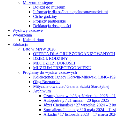
Muzeum dostępne
Dojazd do muzeum
Informacje dla osób z niepełnosprawnościami
Ciche godziny
Projekty partnerskie
Deklaracja dostępności
Wystawy czasowe
Wydarzenia
Kalendarium
Edukacja
Lato w MNW 2026
OFERTA DLA GRUP ZORGANIZOWANYCH
DZIECI, RODZINY
MŁODZIEŻ, DOROŚLI
MUZEUM TRZECIEGO WIEKU
Programy do wystaw czasowych
Kolekcjoner. Ignacy Korwin-Milewski (1846–192
Olga Boznańska
Mityczne otwarcie / Galeria Sztuki Starożytnej
Archiwum
Czarny karnawał / 3 października 2025 – 11
Autoportrety / 21 marca – 20 lipca 2025
Józef Chełmoński / 27 września 2024 – 2 lu
Surrealizm. Inne mity / 10 maja 2024 – 11 s
Arkadia / 17 listopada 2023 – 17 marca 202