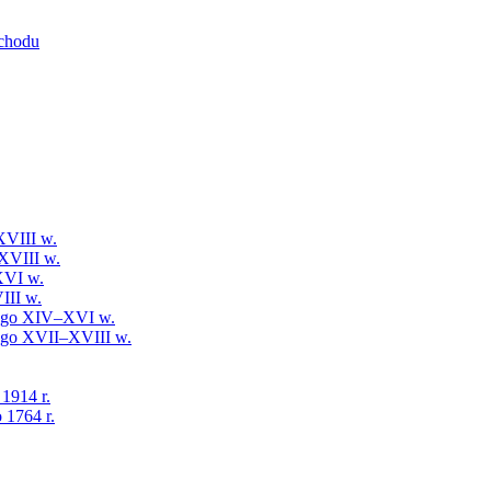
schodu
XVIII w.
XVIII w.
XVI w.
III w.
iego XIV–XVI w.
iego XVII–XVIII w.
 1914 r.
 1764 r.