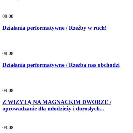
08-08
Działania performatywne / Rzeźby w ruch!
08-08
Działania performatywne / Rzeźba nas obchodzi
09-08
Z WIZYTĄ NA MAGNACKIM DWORZE /
oprowadzanie dla młodzieży i dorosłych...
09-08