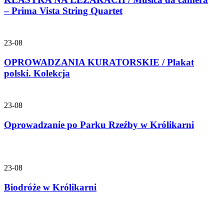
– Prima Vista String Quartet
23-08
OPROWADZANIA KURATORSKIE / Plakat
polski. Kolekcja
23-08
Oprowadzanie po Parku Rzeźby w Królikarni
23-08
Biodróże w Królikarni