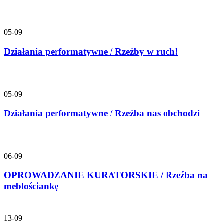
05-09
Działania performatywne / Rzeźby w ruch!
05-09
Działania performatywne / Rzeźba nas obchodzi
06-09
OPROWADZANIE KURATORSKIE / Rzeźba na
meblościankę
13-09