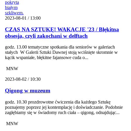
2023-08-01 / 13:00
CZAS NA SZTUKĘ! WAKACJE '23 / Błękitna
obsesja, czyli zakochani w delftach
godz. 13.00 tematyczne spotkania dla seniorów w galeriach
stałych W Galerii Sztuki Dawnej stoją wciśnięte skromnie w
kącik wspaniałe, błękitne fajansowe cuda o...
MNW
2023-08-02 / 10:30
Qigong w muzeum
godz. 10.30 prozdrowotne ćwiczenia dla każdego Sztukę
poznajemy poprzez jej kontemplację i doświadczanie. Podobnie
zagłębiamy się w świadomy ruch ciała – qigong, odnajdując...
MNW