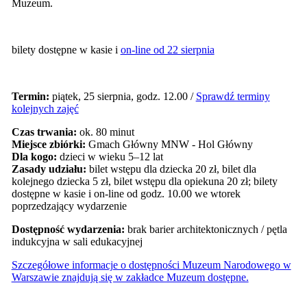
Muzeum.
bilety dostępne w kasie i
on-line od 22 sierpnia
Termin:
piątek, 25 sierpnia, godz. 12.00 /
Sprawdź terminy
kolejnych zajęć
Czas trwania:
ok. 80 minut
Miejsce zbiórki:
Gmach Główny MNW - Hol Główny
Dla kogo:
dzieci w wieku 5–12 lat
Zasady udziału:
bilet wstępu dla dziecka 20 zł, bilet dla
kolejnego dziecka 5 zł, bilet wstępu dla opiekuna 20 zł; bilety
dostępne w kasie i on-line od godz. 10.00 we wtorek
poprzedzający wydarzenie
Dostępność wydarzenia:
brak barier architektonicznych / pętla
indukcyjna w sali edukacyjnej
Szczegółowe informacje o dostępności Muzeum Narodowego w
Warszawie znajdują się w zakładce Muzeum dostępne.