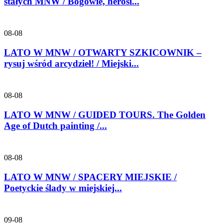
stałych MNW / Bogowie, herosi...
08-08
LATO W MNW / OTWARTY SZKICOWNIK –
rysuj wśród arcydzieł! / Miejski...
08-08
LATO W MNW / GUIDED TOURS. The Golden
Age of Dutch painting /...
08-08
LATO W MNW / SPACERY MIEJSKIE /
Poetyckie ślady w miejskiej...
09-08