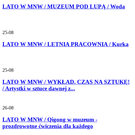
LATO W MNW / MUZEUM POD LUPĄ / Woda
25-08
LATO W MNW / LETNIA PRACOWNIA / Kurka
25-08
LATO W MNW / WYKŁAD. CZAS NA SZTUKĘ!
/ Artystki w sztuce dawnej z...
26-08
LATO W MNW / Qigong w muzeum -
prozdrowotne ćwiczenia dla każdego