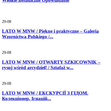
Wielkie Botaniczne Opowiadanie
29-08
LATO W MNW / Piękne i praktyczne – Galeria
Wzornictwa Polskiego /...
29-08
LATO W MNW / OTWARTY SZKICOWNIK –
rysuj wśród arcydzieł! / Sztafaż w...
29-08
LATO W MNW / ЕКСКУРСІЇ З ГІДОМ.
Колекціонер. Ігнацій...