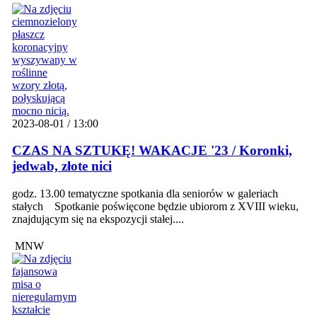
2023-08-01 / 13:00
CZAS NA SZTUKĘ! WAKACJE '23 / Koronki,
jedwab, złote nici
godz. 13.00 tematyczne spotkania dla seniorów w galeriach
stałych Spotkanie poświęcone będzie ubiorom z XVIII wieku,
znajdującym się na ekspozycji stałej....
MNW