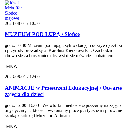
2023-08-01 / 10:30
MUZEUM POD LUPĄ / Słońce
godz. 10.30 Muzeum pod lupą, czyli wakacyjni odkrywcy sztuki
i przyrody prowadząca: Karolina Kierzkowska O zachodzie
chowa się za horyzontem, by wstać się o świcie...bohaterem...
MNW
2023-08-01 / 12:00
ANIMACJE w Przestrzeni Edukacyjnej / Otwarte
zajęcia dla dzieci
godz. 12.00–16.00 We wtorki i niedziele zapraszamy na zajęcia
artystyczne, na których wykonamy prace plastyczne inspirowane
sztuką z kolekcji Muzeum. Animacje...
MNW