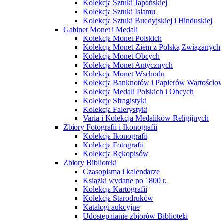
Kolekcja Sztuki Japońskiej
Kolekcja Sztuki Islamu
Kolekcja Sztuki Buddyjskiej i Hinduskiej
Gabinet Monet i Medali
Kolekcja Monet Polskich
Kolekcja Monet Ziem z Polską Związanych
Kolekcja Monet Obcych
Kolekcja Monet Antycznych
Kolekcja Monet Wschodu
Kolekcja Banknotów i Papierów Wartości
Kolekcja Medali Polskich i Obcych
Kolekcje Sfragistyki
Kolekcja Falerystyki
Varia i Kolekcja Medalików Religijnych
Zbiory Fotografii i Ikonografii
Kolekcja Ikonografii
Kolekcja Fotografii
Kolekcja Rękopisów
Zbiory Biblioteki
Czasopisma i kalendarze
Książki wydane po 1800 r.
Kolekcja Kartografii
Kolekcja Starodruków
Katalogi aukcyjne
Udostępnianie zbiorów Biblioteki