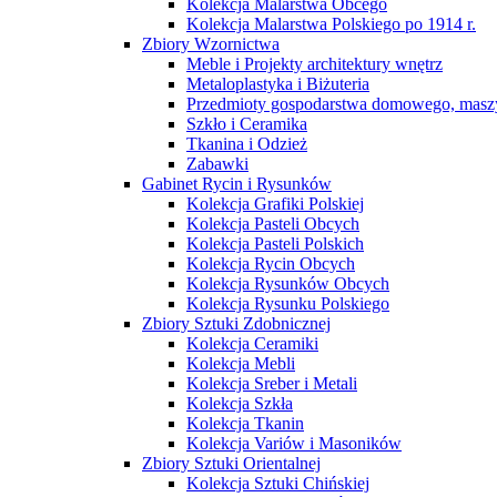
Kolekcja Malarstwa Obcego
Kolekcja Malarstwa Polskiego po 1914 r.
Zbiory Wzornictwa
Meble i Projekty architektury wnętrz
Metaloplastyka i Biżuteria
Przedmioty gospodarstwa domowego, maszy
Szkło i Ceramika
Tkanina i Odzież
Zabawki
Gabinet Rycin i Rysunków
Kolekcja Grafiki Polskiej
Kolekcja Pasteli Obcych
Kolekcja Pasteli Polskich
Kolekcja Rycin Obcych
Kolekcja Rysunków Obcych
Kolekcja Rysunku Polskiego
Zbiory Sztuki Zdobnicznej
Kolekcja Ceramiki
Kolekcja Mebli
Kolekcja Sreber i Metali
Kolekcja Szkła
Kolekcja Tkanin
Kolekcja Variów i Masoników
Zbiory Sztuki Orientalnej
Kolekcja Sztuki Chińskiej