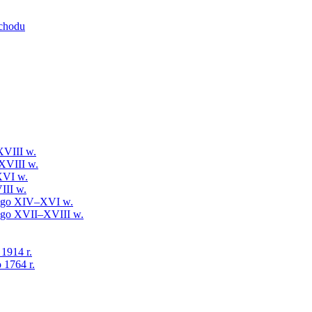
schodu
XVIII w.
XVIII w.
XVI w.
III w.
iego XIV–XVI w.
iego XVII–XVIII w.
 1914 r.
 1764 r.