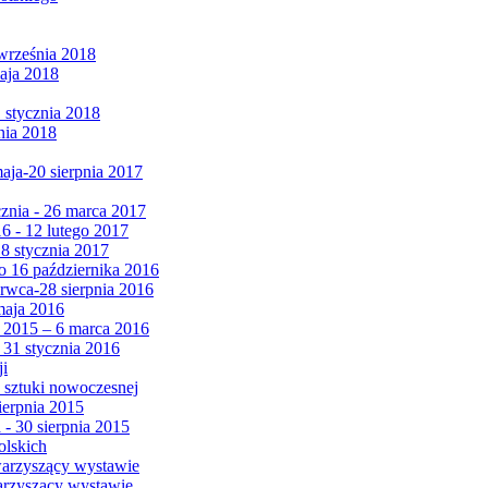
września 2018
maja 2018
1 stycznia 2018
nia 2018
maja-20 sierpnia 2017
cznia - 26 marca 2017
6 - 12 lutego 2017
 8 stycznia 2017
 16 października 2016
erwca-28 sierpnia 2016
maja 2016
da 2015 – 6 marca 2016
 31 stycznia 2016
ji
 sztuki nowoczesnej
ierpnia 2015
 - 30 sierpnia 2015
olskich
warzyszący wystawie
arzyszący wystawie