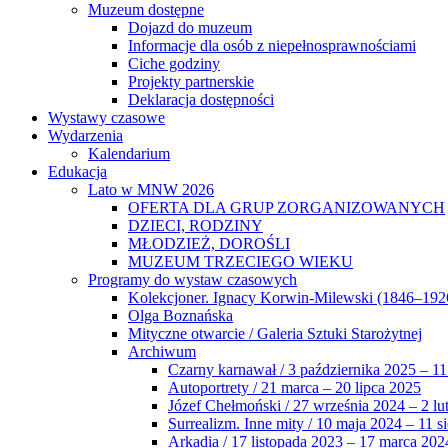
Muzeum dostępne
Dojazd do muzeum
Informacje dla osób z niepełnosprawnościami
Ciche godziny
Projekty partnerskie
Deklaracja dostępności
Wystawy czasowe
Wydarzenia
Kalendarium
Edukacja
Lato w MNW 2026
OFERTA DLA GRUP ZORGANIZOWANYCH
DZIECI, RODZINY
MŁODZIEŻ, DOROŚLI
MUZEUM TRZECIEGO WIEKU
Programy do wystaw czasowych
Kolekcjoner. Ignacy Korwin-Milewski (1846–192
Olga Boznańska
Mityczne otwarcie / Galeria Sztuki Starożytnej
Archiwum
Czarny karnawał / 3 października 2025 – 11
Autoportrety / 21 marca – 20 lipca 2025
Józef Chełmoński / 27 września 2024 – 2 lu
Surrealizm. Inne mity / 10 maja 2024 – 11 s
Arkadia / 17 listopada 2023 – 17 marca 202