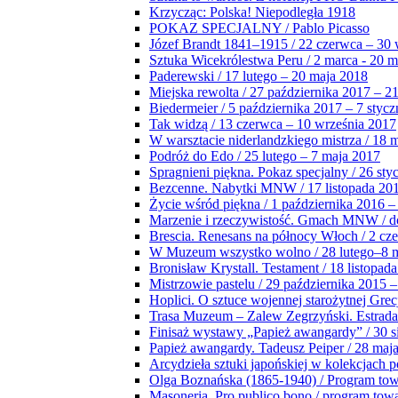
Krzycząc: Polska! Niepodległa 1918
POKAZ SPECJALNY / Pablo Picasso
Józef Brandt 1841–1915 / 22 czerwca – 30 
Sztuka Wicekrólestwa Peru / 2 marca - 20 
Paderewski / 17 lutego – 20 maja 2018
Miejska rewolta / 27 października 2017 – 2
Biedermeier / 5 października 2017 – 7 stycz
Tak widzą / 13 czerwca – 10 września 2017
W warsztacie niderlandzkiego mistrza / 18 
Podróż do Edo / 25 lutego – 7 maja 2017
Spragnieni piękna. Pokaz specjalny / 26 sty
Bezcenne. Nabytki MNW / 17 listopada 201
Życie wśród piękna / 1 października 2016 –
Marzenie i rzeczywistość. Gmach MNW / do
Brescia. Renesans na północy Włoch / 2 cz
W Muzeum wszystko wolno / 28 lutego–8 
Bronisław Krystall. Testament / 18 listopa
Mistrzowie pastelu / 29 października 2015 –
Hoplici. O sztuce wojennej starożytnej Grec
Trasa Muzeum – Zalew Zegrzyński. Estrada
Finisaż wystawy „Papież awangardy” / 30 s
Papież awangardy. Tadeusz Peiper / 28 maja
Arcydzieła sztuki japońskiej w kolekcjach p
Olga Boznańska (1865-1940) / Program to
Masoneria. Pro publico bono / program tow