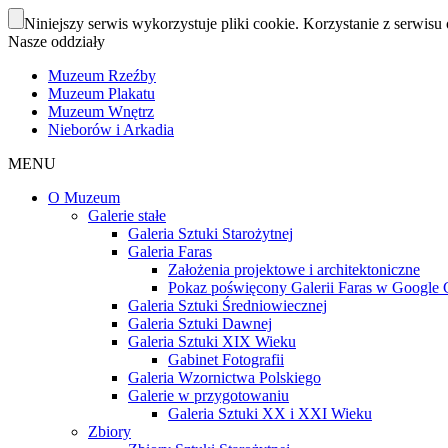
Niniejszy serwis wykorzystuje pliki cookie. Korzystanie z serwisu 
Nasze oddziały
Muzeum Rzeźby
Muzeum Plakatu
Muzeum Wnętrz
Nieborów i Arkadia
MENU
O Muzeum
Galerie stałe
Galeria Sztuki Starożytnej
Galeria Faras
Założenia projektowe i architektoniczne
Pokaz poświęcony Galerii Faras w Google Cu
Galeria Sztuki Średniowiecznej
Galeria Sztuki Dawnej
Galeria Sztuki XIX Wieku
Gabinet Fotografii
Galeria Wzornictwa Polskiego
Galerie w przygotowaniu
Galeria Sztuki XX i XXI Wieku
Zbiory