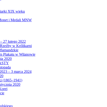
biarki XIX wieku
 Monet i Medali MNW
 – 27 lutego 2022
Rzeźby w Królikarni
 flamandzkie
um Plakatu w Wilanowie
nia 2020
CASTY
istopada
 2023 – 3 marca 2024
020
ki (1865–1941)
 stycznia 2020
Korei
cie
olskiego