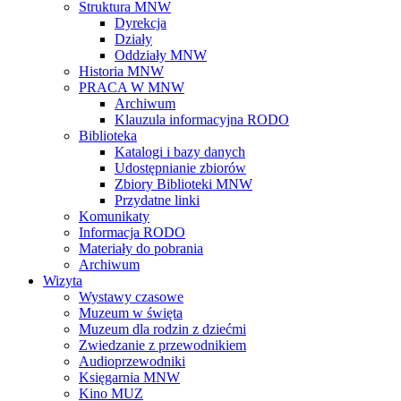
Struktura MNW
Dyrekcja
Działy
Oddziały MNW
Historia MNW
PRACA W MNW
Archiwum
Klauzula informacyjna RODO
Biblioteka
Katalogi i bazy danych
Udostępnianie zbiorów
Zbiory Biblioteki MNW
Przydatne linki
Komunikaty
Informacja RODO
Materiały do pobrania
Archiwum
Wizyta
Wystawy czasowe
Muzeum w święta
Muzeum dla rodzin z dziećmi
Zwiedzanie z przewodnikiem
Audioprzewodniki
Księgarnia MNW
Kino MUZ