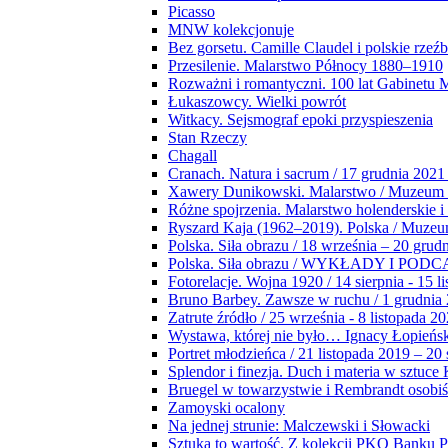
Picasso
MNW kolekcjonuje
Bez gorsetu. Camille Claudel i polskie rzeź
Przesilenie. Malarstwo Północy 1880–1910
Rozważni i romantyczni. 100 lat Gabinetu
Łukaszowcy. Wielki powrót
Witkacy. Sejsmograf epoki przyspieszenia
Stan Rzeczy
Chagall
Cranach. Natura i sacrum / 17 grudnia 2021
Xawery Dunikowski. Malarstwo / Muzeum 
Różne spojrzenia. Malarstwo holenderskie i
Ryszard Kaja (1962–2019). Polska / Muze
Polska. Siła obrazu / 18 września – 20 grud
Polska. Siła obrazu / WYKŁADY I POD
Fotorelacje. Wojna 1920 / 14 sierpnia - 15 l
Bruno Barbey. Zawsze w ruchu / 1 grudnia
Zatrute źródło / 25 września - 8 listopada 2
Wystawa, której nie było… Ignacy Łopieńs
Portret młodzieńca / 21 listopada 2019 – 20
Splendor i finezja. Duch i materia w sztuce 
Bruegel w towarzystwie i Rembrandt osobiś
Zamoyski ocalony
Na jednej strunie: Malczewski i Słowacki
Sztuka to wartość. Z kolekcji PKO Banku P