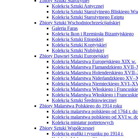
Zbiory Sztuki Starożytnej
Kolekcja Sztuki Antycznej
Kolekcja Sztuki Starożytnego Bliskiego W
Kolekcja Sztuki Starożytnego Egiptu
Zbiory Sztuki Wschodniochrześcijańskiej
Galeria Faras
Kolekcja Ikon i Rzemiosła Bizantyjskiego
Kolekcja Sztuki Etiopskiej
Kolekcja Sztuki Koptyjskiej
Kolekcja Sztuki Nubijskiej
Zbiory Dawnej Sztuki Europejskiej
Kolekcja Malarstwa Europejskiego XIX w.
Kolekcja Malarstwa Flamandzkiego XVII–
Kolekcja Malarstwa Holenderskiego XVII–
Kolekcja Malarstwa Niderlandzkiego XV–
Kolekcja Malarstwa Niemieckiego XVI–XV
Kolekcja Malarstwa Włoskiego i Francusk
Kolekcja Malarstwa Włoskiego i Francusk
Kolekcja Sztuki Średniowiecznej
Zbiory Malarstwa Polskiego do 1914 roku
Kolekcja malarstwa polskiego od 1764 r. do
Kolekcja malarstwa polskiego od XVI w. do
Kolekcja miniatur portretowych
Zbiory Sztuki Współczesnej
Kolekcja grafiki i rysunku po 1914 r.