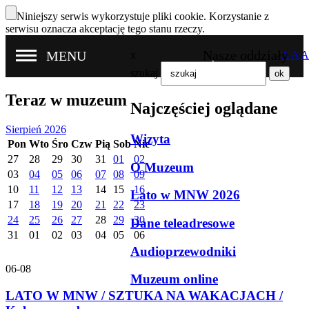
Niniejszy serwis wykorzystuje pliki cookie. Korzystanie z
serwisu oznacza akceptację tego stanu rzeczy.
Nasze oddziały
MENU
x
A
A
A
szukaj
Teraz w muzeum
Najczęściej oglądane
Sierpień 2026
Wizyta
Pon
Wto
Śro
Czw
Pią
Sob
Nie
27
28
29
30
31
01
02
O Muzeum
03
04
05
06
07
08
09
10
11
12
13
14
15
16
Lato w MNW 2026
17
18
19
20
21
22
23
24
25
26
27
28
29
30
Dane teleadresowe
31
01
02
03
04
05
06
Audioprzewodniki
06-08
Muzeum online
LATO W MNW / SZTUKA NA WAKACJACH /