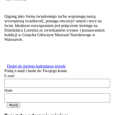
Qigong jako forma świadomego ruchu wspomaga naszą
wewnętrzną wrażliwość, pomaga otworzyć umysł i serce na
świat. Idealnym rozwiązaniem jest połączenie treningu na
Dziedzińcu Lorentza ze zwiedzaniem wystaw i poznawaniem
kolekcji w Gmachu Głównym Muzeum Narodowego w
Warszawie.
Dodaj do mojego kalendarza google
Podaj e-mail i hasło do Twojego konta
E-mail
Hasło