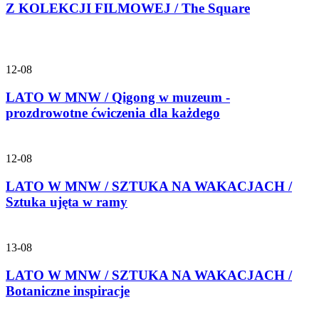
Z KOLEKCJI FILMOWEJ / The Square
12-08
LATO W MNW / Qigong w muzeum -
prozdrowotne ćwiczenia dla każdego
12-08
LATO W MNW / SZTUKA NA WAKACJACH /
Sztuka ujęta w ramy
13-08
LATO W MNW / SZTUKA NA WAKACJACH /
Botaniczne inspiracje