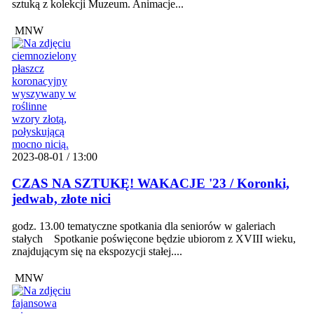
sztuką z kolekcji Muzeum. Animacje...
MNW
2023-08-01 / 13:00
CZAS NA SZTUKĘ! WAKACJE '23 / Koronki,
jedwab, złote nici
godz. 13.00 tematyczne spotkania dla seniorów w galeriach
stałych Spotkanie poświęcone będzie ubiorom z XVIII wieku,
znajdującym się na ekspozycji stałej....
MNW