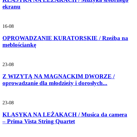
ekranu
16-08
OPROWADZANIE KURATORSKIE / Rzeźba na
meblościankę
23-08
Z WIZYTĄ NA MAGNACKIM DWORZE /
oprowadzanie dla młodzieży i dorosłych...
23-08
KLASYKA NA LEŻAKACH / Musica da camera
– Prima Vista String Quartet