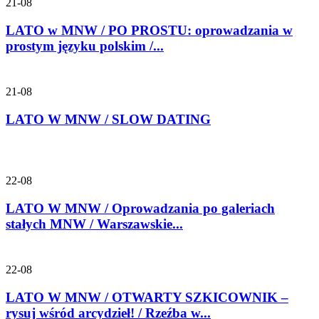
21-08
LATO w MNW / PO PROSTU: oprowadzania w
prostym języku polskim /...
21-08
LATO W MNW / SLOW DATING
22-08
LATO W MNW / Oprowadzania po galeriach
stałych MNW / Warszawskie...
22-08
LATO W MNW / OTWARTY SZKICOWNIK –
rysuj wśród arcydzieł! / Rzeźba w...