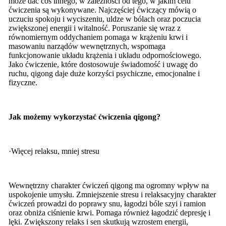
może dać coś innego, w zależności od tego, w jakim celu
ćwiczenia są wykonywane. Najczęściej ćwiczący mówią o
uczuciu spokoju i wyciszeniu, uldze w bólach oraz poczucia
zwiększonej energii i witalność. Poruszanie się wraz z
równomiernym oddychaniem pomaga w krążeniu krwi i
masowaniu narządów wewnętrznych, wspomaga
funkcjonowanie układu krążenia i układu odpornościowego.
Jako ćwiczenie, które dostosowuje świadomość i uwagę do
ruchu, qigong daje duże korzyści psychiczne, emocjonalne i
fizyczne.
Jak możemy wykorzystać ćwiczenia qigong?
·Więcej relaksu, mniej stresu
Wewnętrzny charakter ćwiczeń qigong ma ogromny wpływ na
uspokojenie umysłu. Zmniejszenie stresu i relaksacyjny charakter
ćwiczeń prowadzi do poprawy snu, łagodzi bóle szyi i ramion
oraz obniża ciśnienie krwi. Pomaga również łagodzić depresję i
lęki. Zwiększony relaks i sen skutkują wzrostem energii,