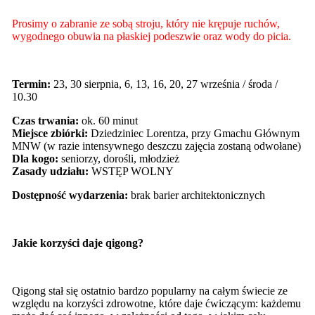
Prosimy o zabranie ze sobą stroju, który nie krępuje ruchów,
wygodnego obuwia na płaskiej podeszwie oraz wody do picia.
Termin:
23, 30 sierpnia, 6, 13, 16, 20, 27 września / środa /
10.30
Czas trwania:
ok. 60 minut
Miejsce zbiórki:
Dziedziniec Lorentza, przy Gmachu Głównym
MNW (w razie intensywnego deszczu zajęcia zostaną odwołane)
Dla kogo:
seniorzy, dorośli, młodzież
Zasady udziału:
WSTĘP WOLNY
Dostępność wydarzenia:
brak barier architektonicznych
Jakie korzyści daje qigong?
Qigong stał się ostatnio bardzo popularny na całym świecie ze
względu na korzyści zdrowotne, które daje ćwiczącym: każdemu