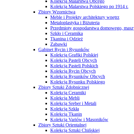
Kolekcja Malarstwa Obcego
Kolekcja Malarstwa Polskiego po 1914 r.
Zbiory Wzornictwa
Meble i Projekty architektury wnętrz
Metaloplastyka i Biżuteria
Przedmioty gospodarstwa domowego, maszy
Szkło i Ceramika
Tkanina i Odzież
Zabawki
Gabinet Rycin i Rysunków
Kolekcja Grafiki Polskiej
Kolekcja Pasteli Obcych
Kolekcja Pasteli Polskich
Kolekcja Rycin Obcych
Kolekcja Rysunków Obcych
Kolekcja Rysunku Polskiego
Zbiory Sztuki Zdobnicznej
Kolekcja Ceramiki
Kolekcja Mebli
Kolekcja Sreber i Metali
Kolekcja Szkła
Kolekcja Tkanin
Kolekcja Variów i Masoników
Zbiory Sztuki Orientalnej
Kolekcja Sztuki Chińskiej