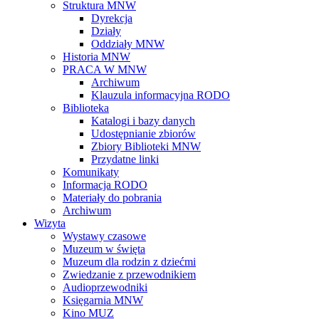
Struktura MNW
Dyrekcja
Działy
Oddziały MNW
Historia MNW
PRACA W MNW
Archiwum
Klauzula informacyjna RODO
Biblioteka
Katalogi i bazy danych
Udostępnianie zbiorów
Zbiory Biblioteki MNW
Przydatne linki
Komunikaty
Informacja RODO
Materiały do pobrania
Archiwum
Wizyta
Wystawy czasowe
Muzeum w święta
Muzeum dla rodzin z dziećmi
Zwiedzanie z przewodnikiem
Audioprzewodniki
Księgarnia MNW
Kino MUZ