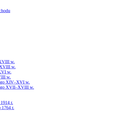
schodu
XVIII w.
XVIII w.
XVI w.
III w.
iego XIV–XVI w.
iego XVII–XVIII w.
 1914 r.
 1764 r.