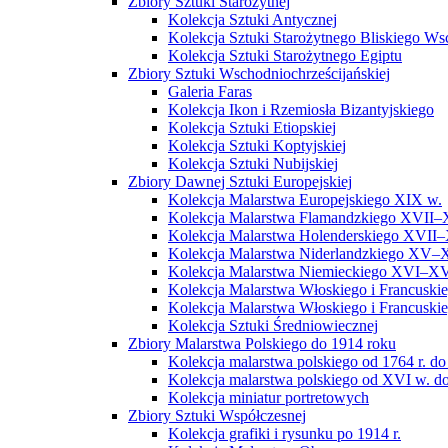
Zbiory Sztuki Starożytnej
Kolekcja Sztuki Antycznej
Kolekcja Sztuki Starożytnego Bliskiego W
Kolekcja Sztuki Starożytnego Egiptu
Zbiory Sztuki Wschodniochrześcijańskiej
Galeria Faras
Kolekcja Ikon i Rzemiosła Bizantyjskiego
Kolekcja Sztuki Etiopskiej
Kolekcja Sztuki Koptyjskiej
Kolekcja Sztuki Nubijskiej
Zbiory Dawnej Sztuki Europejskiej
Kolekcja Malarstwa Europejskiego XIX w.
Kolekcja Malarstwa Flamandzkiego XVII–
Kolekcja Malarstwa Holenderskiego XVII–
Kolekcja Malarstwa Niderlandzkiego XV–
Kolekcja Malarstwa Niemieckiego XVI–XV
Kolekcja Malarstwa Włoskiego i Francusk
Kolekcja Malarstwa Włoskiego i Francusk
Kolekcja Sztuki Średniowiecznej
Zbiory Malarstwa Polskiego do 1914 roku
Kolekcja malarstwa polskiego od 1764 r. do
Kolekcja malarstwa polskiego od XVI w. do
Kolekcja miniatur portretowych
Zbiory Sztuki Współczesnej
Kolekcja grafiki i rysunku po 1914 r.