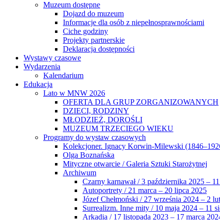
Muzeum dostępne
Dojazd do muzeum
Informacje dla osób z niepełnosprawnościami
Ciche godziny
Projekty partnerskie
Deklaracja dostępności
Wystawy czasowe
Wydarzenia
Kalendarium
Edukacja
Lato w MNW 2026
OFERTA DLA GRUP ZORGANIZOWANYCH
DZIECI, RODZINY
MŁODZIEŻ, DOROŚLI
MUZEUM TRZECIEGO WIEKU
Programy do wystaw czasowych
Kolekcjoner. Ignacy Korwin-Milewski (1846–192
Olga Boznańska
Mityczne otwarcie / Galeria Sztuki Starożytnej
Archiwum
Czarny karnawał / 3 października 2025 – 11
Autoportrety / 21 marca – 20 lipca 2025
Józef Chełmoński / 27 września 2024 – 2 lu
Surrealizm. Inne mity / 10 maja 2024 – 11 s
Arkadia / 17 listopada 2023 – 17 marca 202