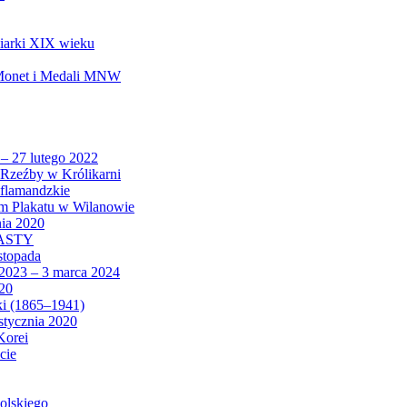
biarki XIX wieku
 Monet i Medali MNW
 – 27 lutego 2022
Rzeźby w Królikarni
 flamandzkie
um Plakatu w Wilanowie
nia 2020
CASTY
istopada
 2023 – 3 marca 2024
020
ki (1865–1941)
 stycznia 2020
Korei
cie
olskiego