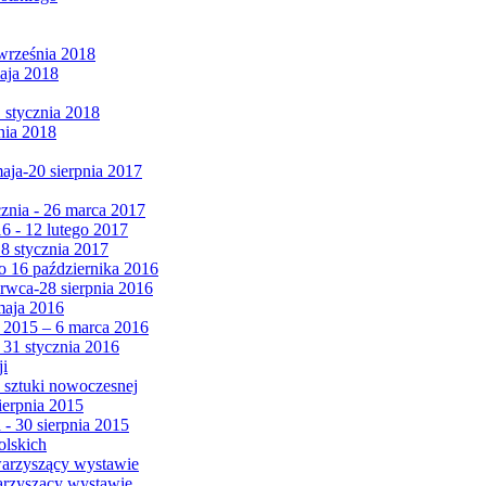
września 2018
maja 2018
1 stycznia 2018
nia 2018
maja-20 sierpnia 2017
cznia - 26 marca 2017
6 - 12 lutego 2017
 8 stycznia 2017
 16 października 2016
erwca-28 sierpnia 2016
maja 2016
da 2015 – 6 marca 2016
 31 stycznia 2016
ji
 sztuki nowoczesnej
ierpnia 2015
 - 30 sierpnia 2015
olskich
warzyszący wystawie
arzyszący wystawie