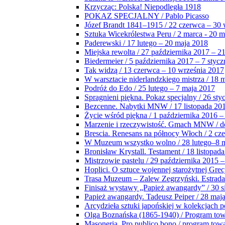
Krzycząc: Polska! Niepodległa 1918
POKAZ SPECJALNY / Pablo Picasso
Józef Brandt 1841–1915 / 22 czerwca – 30 
Sztuka Wicekrólestwa Peru / 2 marca - 20 
Paderewski / 17 lutego – 20 maja 2018
Miejska rewolta / 27 października 2017 – 2
Biedermeier / 5 października 2017 – 7 stycz
Tak widzą / 13 czerwca – 10 września 2017
W warsztacie niderlandzkiego mistrza / 18 
Podróż do Edo / 25 lutego – 7 maja 2017
Spragnieni piękna. Pokaz specjalny / 26 sty
Bezcenne. Nabytki MNW / 17 listopada 201
Życie wśród piękna / 1 października 2016 –
Marzenie i rzeczywistość. Gmach MNW / do
Brescia. Renesans na północy Włoch / 2 cz
W Muzeum wszystko wolno / 28 lutego–8 
Bronisław Krystall. Testament / 18 listopa
Mistrzowie pastelu / 29 października 2015 –
Hoplici. O sztuce wojennej starożytnej Grec
Trasa Muzeum – Zalew Zegrzyński. Estrada
Finisaż wystawy „Papież awangardy” / 30 s
Papież awangardy. Tadeusz Peiper / 28 maja
Arcydzieła sztuki japońskiej w kolekcjach p
Olga Boznańska (1865-1940) / Program to
Masoneria. Pro publico bono / program tow