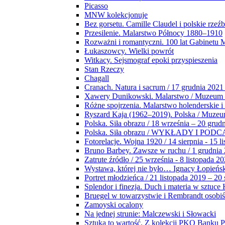
Picasso
MNW kolekcjonuje
Bez gorsetu. Camille Claudel i polskie rzeź
Przesilenie. Malarstwo Północy 1880–1910
Rozważni i romantyczni. 100 lat Gabinetu
Łukaszowcy. Wielki powrót
Witkacy. Sejsmograf epoki przyspieszenia
Stan Rzeczy
Chagall
Cranach. Natura i sacrum / 17 grudnia 2021
Xawery Dunikowski. Malarstwo / Muzeum 
Różne spojrzenia. Malarstwo holenderskie i
Ryszard Kaja (1962–2019). Polska / Muze
Polska. Siła obrazu / 18 września – 20 grud
Polska. Siła obrazu / WYKŁADY I POD
Fotorelacje. Wojna 1920 / 14 sierpnia - 15 l
Bruno Barbey. Zawsze w ruchu / 1 grudnia
Zatrute źródło / 25 września - 8 listopada 2
Wystawa, której nie było… Ignacy Łopieńs
Portret młodzieńca / 21 listopada 2019 – 20
Splendor i finezja. Duch i materia w sztuce 
Bruegel w towarzystwie i Rembrandt osobiś
Zamoyski ocalony
Na jednej strunie: Malczewski i Słowacki
Sztuka to wartość. Z kolekcji PKO Banku P