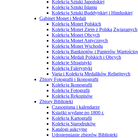
Kolekcja Sztuki Japońskiej
Kolekcja Sztuki Islamu
Kolekcja Sztuki Buddyjskiej i Hinduskiej
Gabinet Monet i Medali
Kolekcja Monet Polskich
Kolekcja Monet Ziem z Polską Związanych
Kolekcja Monet Obcych
Kolekcja Monet Antycznych
Kolekcja Monet Wschodu
Kolekcja Banknotów i Papierów Wartości
Kolekcja Medali Polskich i Obcych
Kolekcje Sfragistyki
Kolekcja Falerystyki
Varia i Kolekcja Medalików Religijnych
Zbiory Fotografii i Ikonografii
Kolekcja Ikonografii
Kolekcja Fotografii
Kolekcja Rękopisów
Zbiory Biblioteki
Czasopisma i kalendarze
Książki wydane po 1800 r.
Kolekcja Kartografii
Kolekcja Starodruków
Katalogi aukcyjne
Udostępnianie zbiorów Biblioteki