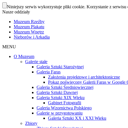
Niniejszy serwis wykorzystuje pliki cookie. Korzystanie z serwisu 
Nasze oddziały
Muzeum Rzeźby
Muzeum Plakatu
Muzeum Wnętrz
Nieborów i Arkadia
MENU
O Muzeum
Galerie stałe
Galeria Sztuki Starożytnej
Galeria Faras
Założenia projektowe i architektoniczne
Pokaz poświęcony Galerii Faras w Google Cu
Galeria Sztuki Średniowiecznej
Galeria Sztuki Dawnej
Galeria Sztuki XIX Wieku
Gabinet Fotografii
Galeria Wzornictwa Polskiego
Galerie w przygotowaniu
Galeria Sztuki XX i XXI Wieku
Zbiory