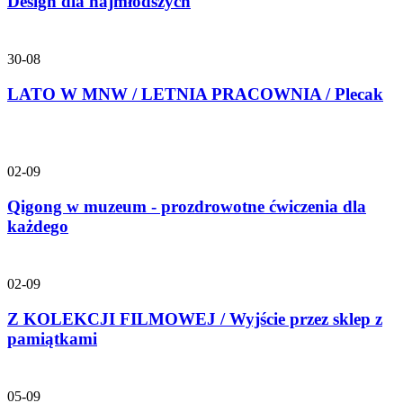
Design dla najmłodszych
30-08
LATO W MNW / LETNIA PRACOWNIA / Plecak
02-09
Qigong w muzeum - prozdrowotne ćwiczenia dla
każdego
02-09
Z KOLEKCJI FILMOWEJ / Wyjście przez sklep z
pamiątkami
05-09