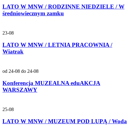
LATO W MNW / RODZINNE NIEDZIELE / W
średniowiecznym zamku
23-08
LATO W MNW / LETNIA PRACOWNIA /
Wiatrak
od 24-08 do 24-08
Konferencja MUZEALNA eduAKCJA
WARSZAWY
25-08
LATO W MNW / MUZEUM POD LUPĄ / Woda