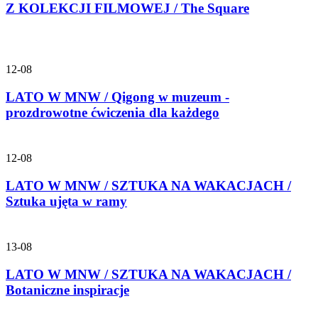
Z KOLEKCJI FILMOWEJ / The Square
12-08
LATO W MNW / Qigong w muzeum -
prozdrowotne ćwiczenia dla każdego
12-08
LATO W MNW / SZTUKA NA WAKACJACH /
Sztuka ujęta w ramy
13-08
LATO W MNW / SZTUKA NA WAKACJACH /
Botaniczne inspiracje