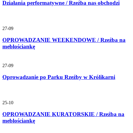
Działania performatywne / Rzeźba nas obchodzi
27-09
OPROWADZANIE WEEKENDOWE / Rzeźba na
meblościankę
27-09
Oprowadzanie po Parku Rzeźby w Królikarni
25-10
OPROWADZANIE KURATORSKIE / Rzeźba na
meblościankę