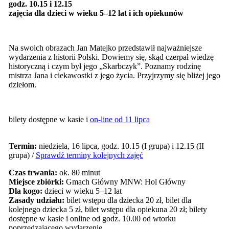
godz. 10.15 i 12.15
zajęcia dla dzieci w wieku 5–12 lat i ich opiekunów
Na swoich obrazach Jan Matejko przedstawił najważniejsze
wydarzenia z historii Polski. Dowiemy się, skąd czerpał wiedzę
historyczną i czym był jego „Skarbczyk”. Poznamy rodzinę
mistrza Jana i ciekawostki z jego życia. Przyjrzymy się bliżej jego
dziełom.
bilety dostępne w kasie i
on-line od 11 lipca
Termin:
niedziela, 16 lipca, godz. 10.15 (I grupa) i 12.15 (II
grupa) /
Sprawdź terminy kolejnych zajęć
Czas trwania:
ok. 80 minut
Miejsce zbiórki:
Gmach Główny MNW: Hol Główny
Dla kogo:
dzieci w wieku 5–12 lat
Zasady udziału:
bilet wstępu dla dziecka 20 zł, bilet dla
kolejnego dziecka 5 zł, bilet wstępu dla opiekuna 20 zł; bilety
dostępne w kasie i online od godz. 10.00 od wtorku
poprzedzającego wydarzenie