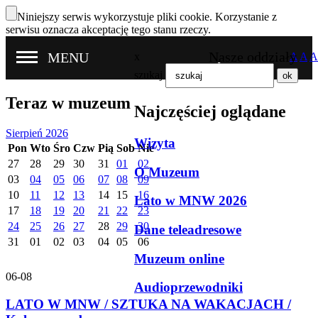
Niniejszy serwis wykorzystuje pliki cookie. Korzystanie z
serwisu oznacza akceptację tego stanu rzeczy.
Nasze oddziały
MENU
x
A
A
A
szukaj
Teraz w muzeum
Najczęściej oglądane
Sierpień 2026
Wizyta
Pon
Wto
Śro
Czw
Pią
Sob
Nie
27
28
29
30
31
01
02
O Muzeum
03
04
05
06
07
08
09
10
11
12
13
14
15
16
Lato w MNW 2026
17
18
19
20
21
22
23
24
25
26
27
28
29
30
Dane teleadresowe
31
01
02
03
04
05
06
Muzeum online
06-08
Audioprzewodniki
LATO W MNW / SZTUKA NA WAKACJACH /