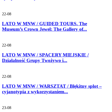
22-08
LATO W MNW / GUIDED TOURS. The
Museum’s Crown Jewel: The Gallery of...
22-08
LATO W MNW / SPACERY MIEJSKIE /
Działalność Grupy Twożywo i...
22-08
LATO W MNW / WARSZTAT / Błękitny splot –
cyjanotypia z wykorzystaniem...
23-08