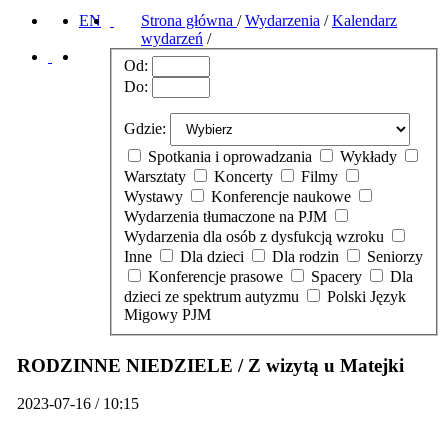
EN
Strona główna
/
Wydarzenia
/
Kalendarz
wydarzeń
/
Od:
Do:
Gdzie:
Spotkania i oprowadzania
Wykłady
Warsztaty
Koncerty
Filmy
Wystawy
Konferencje naukowe
Wydarzenia tłumaczone na PJM
Wydarzenia dla osób z dysfukcją wzroku
Inne
Dla dzieci
Dla rodzin
Seniorzy
Konferencje prasowe
Spacery
Dla
dzieci ze spektrum autyzmu
Polski Język
Migowy PJM
RODZINNE NIEDZIELE / Z wizytą u Matejki
2023-07-16 / 10:15