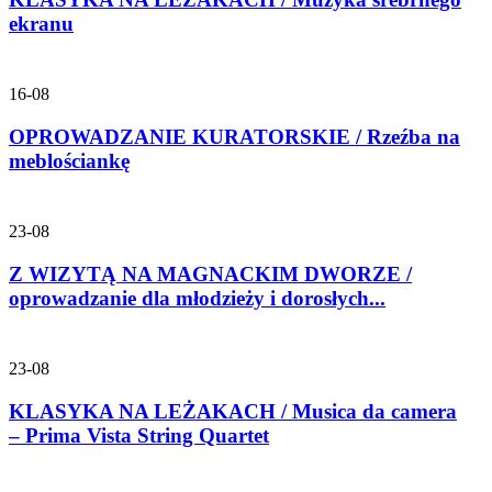
ekranu
16-08
OPROWADZANIE KURATORSKIE / Rzeźba na
meblościankę
23-08
Z WIZYTĄ NA MAGNACKIM DWORZE /
oprowadzanie dla młodzieży i dorosłych...
23-08
KLASYKA NA LEŻAKACH / Musica da camera
– Prima Vista String Quartet