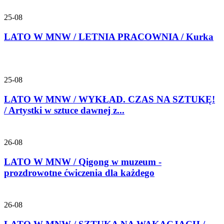
25-08
LATO W MNW / LETNIA PRACOWNIA / Kurka
25-08
LATO W MNW / WYKŁAD. CZAS NA SZTUKĘ!
/ Artystki w sztuce dawnej z...
26-08
LATO W MNW / Qigong w muzeum -
prozdrowotne ćwiczenia dla każdego
26-08