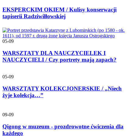
EKSPERCKIM OKIEM / Kulisy konserwacji
tapiserii Radziwiłłowskiej
05-09
WARSZTATY DLA NAUCZYCIELEK I
NAUCZYCIELI / Czy portrety mają zapach?
05-09
WARSZTATY KOLEKCJONERSKIE / „Niech
żyje kolekcja…”
09-09
Qigong w muzeum - prozdrowotne ćwiczenia dla
każdego