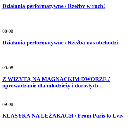
Działania performatywne / Rzeźby w ruch!
08-08
Działania performatywne / Rzeźba nas obchodzi
09-08
Z WIZYTĄ NA MAGNACKIM DWORZE /
oprowadzanie dla młodzieży i dorosłych...
09-08
KLASYKA NA LEŻAKACH / From Paris to Lviv