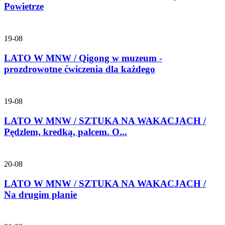
Powietrze
19-08
LATO W MNW / Qigong w muzeum -
prozdrowotne ćwiczenia dla każdego
19-08
LATO W MNW / SZTUKA NA WAKACJACH /
Pędzlem, kredką, palcem. O...
20-08
LATO W MNW / SZTUKA NA WAKACJACH /
Na drugim planie