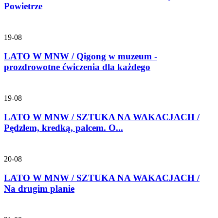
Powietrze
19-08
LATO W MNW / Qigong w muzeum -
prozdrowotne ćwiczenia dla każdego
19-08
LATO W MNW / SZTUKA NA WAKACJACH /
Pędzlem, kredką, palcem. O...
20-08
LATO W MNW / SZTUKA NA WAKACJACH /
Na drugim planie