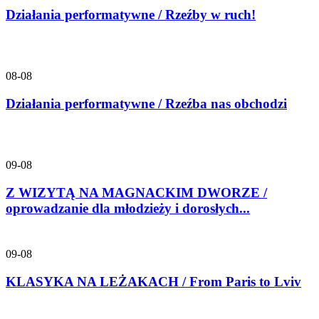
Działania performatywne / Rzeźby w ruch!
08-08
Działania performatywne / Rzeźba nas obchodzi
09-08
Z WIZYTĄ NA MAGNACKIM DWORZE /
oprowadzanie dla młodzieży i dorosłych...
09-08
KLASYKA NA LEŻAKACH / From Paris to Lviv