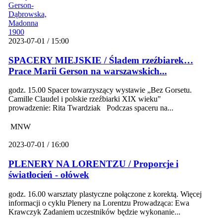
2023-07-01 / 15:00
SPACERY MIEJSKIE / Śladem rzeźbiarek…
Prace Marii Gerson na warszawskich...
godz. 15.00 Spacer towarzyszący wystawie „Bez Gorsetu.
Camille Claudel i polskie rzeźbiarki XIX wieku"
prowadzenie: Rita Twardziak Podczas spaceru na...
MNW
2023-07-01 / 16:00
PLENERY NA LORENTZU / Proporcje i
światłocień - ołówek
godz. 16.00 warsztaty plastyczne połączone z korektą. Więcej
informacji o cyklu Plenery na Lorentzu Prowadząca: Ewa
Krawczyk Zadaniem uczestników będzie wykonanie...