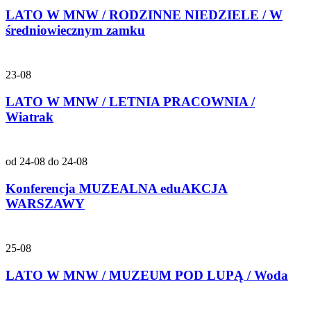
LATO W MNW / RODZINNE NIEDZIELE / W
średniowiecznym zamku
23-08
LATO W MNW / LETNIA PRACOWNIA /
Wiatrak
od 24-08 do 24-08
Konferencja MUZEALNA eduAKCJA
WARSZAWY
25-08
LATO W MNW / MUZEUM POD LUPĄ / Woda