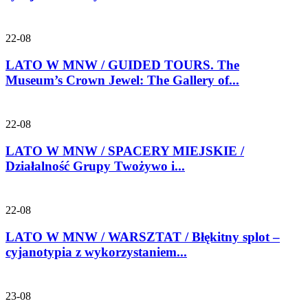
22-08
LATO W MNW / GUIDED TOURS. The
Museum’s Crown Jewel: The Gallery of...
22-08
LATO W MNW / SPACERY MIEJSKIE /
Działalność Grupy Twożywo i...
22-08
LATO W MNW / WARSZTAT / Błękitny splot –
cyjanotypia z wykorzystaniem...
23-08