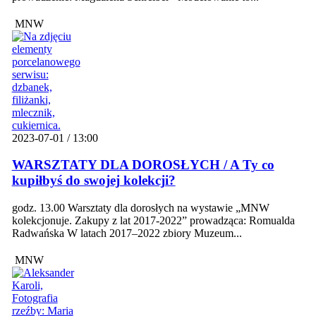
MNW
2023-07-01 / 13:00
WARSZTATY DLA DOROSŁYCH / A Ty co
kupiłbyś do swojej kolekcji?
godz. 13.00 Warsztaty dla dorosłych na wystawie „MNW
kolekcjonuje. Zakupy z lat 2017-2022” prowadząca: Romualda
Radwańska W latach 2017–2022 zbiory Muzeum...
MNW