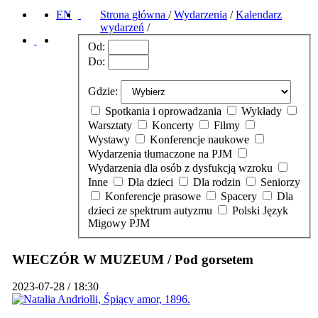
EN
Strona główna
/
Wydarzenia
/
Kalendarz
wydarzeń
/
Od:
Do:
Gdzie:
Spotkania i oprowadzania
Wykłady
Warsztaty
Koncerty
Filmy
Wystawy
Konferencje naukowe
Wydarzenia tłumaczone na PJM
Wydarzenia dla osób z dysfukcją wzroku
Inne
Dla dzieci
Dla rodzin
Seniorzy
Konferencje prasowe
Spacery
Dla
dzieci ze spektrum autyzmu
Polski Język
Migowy PJM
WIECZÓR W MUZEUM / Pod gorsetem
2023-07-28 / 18:30