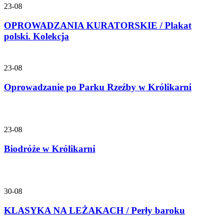
23-08
OPROWADZANIA KURATORSKIE / Plakat
polski. Kolekcja
23-08
Oprowadzanie po Parku Rzeźby w Królikarni
23-08
Biodróże w Królikarni
30-08
KLASYKA NA LEŻAKACH / Perły baroku