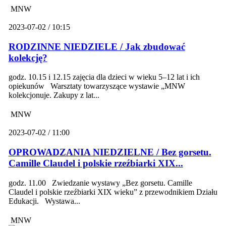
MNW
2023-07-02 / 10:15
RODZINNE NIEDZIELE / Jak zbudować
kolekcję?
godz. 10.15 i 12.15 zajęcia dla dzieci w wieku 5–12 lat i ich
opiekunów Warsztaty towarzyszące wystawie „MNW
kolekcjonuje. Zakupy z lat...
MNW
2023-07-02 / 11:00
OPROWADZANIA NIEDZIELNE / Bez gorsetu.
Camille Claudel i polskie rzeźbiarki XIX...
godz. 11.00 Zwiedzanie wystawy „Bez gorsetu. Camille
Claudel i polskie rzeźbiarki XIX wieku” z przewodnikiem Działu
Edukacji. Wystawa...
MNW