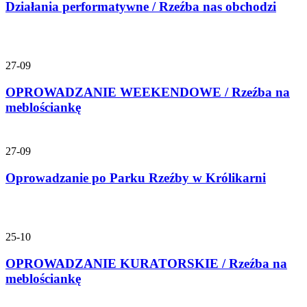
Działania performatywne / Rzeźba nas obchodzi
27-09
OPROWADZANIE WEEKENDOWE / Rzeźba na
meblościankę
27-09
Oprowadzanie po Parku Rzeźby w Królikarni
25-10
OPROWADZANIE KURATORSKIE / Rzeźba na
meblościankę