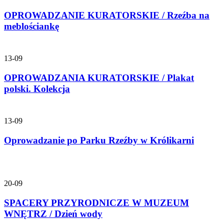
OPROWADZANIE KURATORSKIE / Rzeźba na
meblościankę
13-09
OPROWADZANIA KURATORSKIE / Plakat
polski. Kolekcja
13-09
Oprowadzanie po Parku Rzeźby w Królikarni
20-09
SPACERY PRZYRODNICZE W MUZEUM
WNĘTRZ / Dzień wody