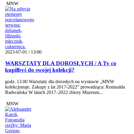
MNW
2023-07-01 / 13:00
WARSZTATY DLA DOROSŁYCH / A Ty co
kupiłbyś do swojej kolekcji?
godz. 13.00 Warsztaty dla dorosłych na wystawie „MNW
kolekcjonuje. Zakupy z lat 2017-2022” prowadząca: Romualda
Radwańska W latach 2017–2022 zbiory Muzeum...
MNW