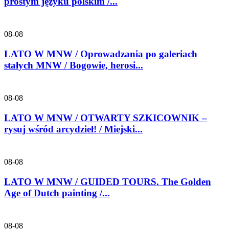
prostym języku polskim /...
08-08
LATO W MNW / Oprowadzania po galeriach
stałych MNW / Bogowie, herosi...
08-08
LATO W MNW / OTWARTY SZKICOWNIK –
rysuj wśród arcydzieł! / Miejski...
08-08
LATO W MNW / GUIDED TOURS. The Golden
Age of Dutch painting /...
08-08