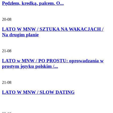
Pędzlem, kredką, palcem. O...
20-08
LATO W MNW / SZTUKA NA WAKACJACH /
Na drugim planie
21-08
LATO w MNW / PO PROSTU: oprowadzania w
prostym języku polskim /...
21-08
LATO W MNW / SLOW DATING