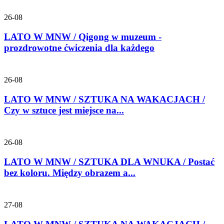
26-08
LATO W MNW / Qigong w muzeum -
prozdrowotne ćwiczenia dla każdego
26-08
LATO W MNW / SZTUKA NA WAKACJACH /
Czy w sztuce jest miejsce na...
26-08
LATO W MNW / SZTUKA DLA WNUKA / Postać
bez koloru. Między obrazem a...
27-08