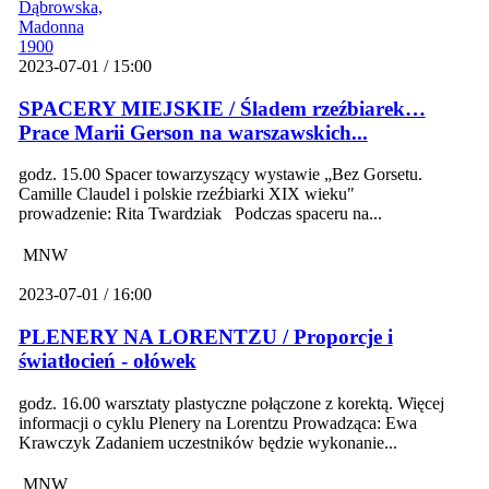
2023-07-01 / 15:00
SPACERY MIEJSKIE / Śladem rzeźbiarek…
Prace Marii Gerson na warszawskich...
godz. 15.00 Spacer towarzyszący wystawie „Bez Gorsetu.
Camille Claudel i polskie rzeźbiarki XIX wieku"
prowadzenie: Rita Twardziak Podczas spaceru na...
MNW
2023-07-01 / 16:00
PLENERY NA LORENTZU / Proporcje i
światłocień - ołówek
godz. 16.00 warsztaty plastyczne połączone z korektą. Więcej
informacji o cyklu Plenery na Lorentzu Prowadząca: Ewa
Krawczyk Zadaniem uczestników będzie wykonanie...
MNW