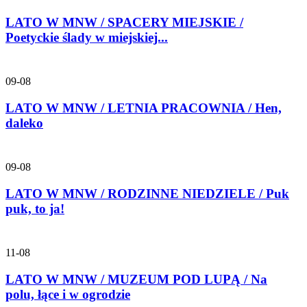
LATO W MNW / SPACERY MIEJSKIE /
Poetyckie ślady w miejskiej...
09-08
LATO W MNW / LETNIA PRACOWNIA / Hen,
daleko
09-08
LATO W MNW / RODZINNE NIEDZIELE / Puk
puk, to ja!
11-08
LATO W MNW / MUZEUM POD LUPĄ / Na
polu, łące i w ogrodzie