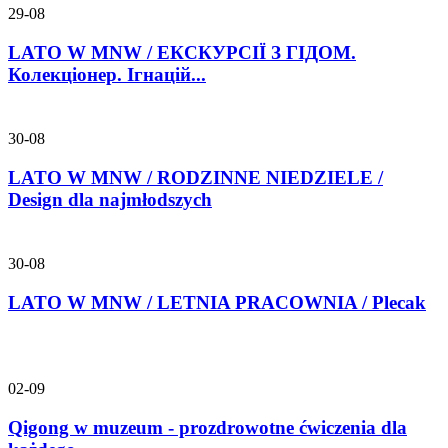
29-08
LATO W MNW / ЕКСКУРСІЇ З ГІДОМ.
Колекціонер. Ігнацій...
30-08
LATO W MNW / RODZINNE NIEDZIELE /
Design dla najmłodszych
30-08
LATO W MNW / LETNIA PRACOWNIA / Plecak
02-09
Qigong w muzeum - prozdrowotne ćwiczenia dla