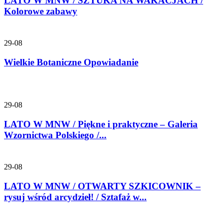
LATO W MNW / SZTUKA NA WAKACJACH /
Kolorowe zabawy
29-08
Wielkie Botaniczne Opowiadanie
29-08
LATO W MNW / Piękne i praktyczne – Galeria
Wzornictwa Polskiego /...
29-08
LATO W MNW / OTWARTY SZKICOWNIK –
rysuj wśród arcydzieł! / Sztafaż w...