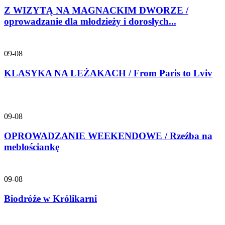
Z WIZYTĄ NA MAGNACKIM DWORZE /
oprowadzanie dla młodzieży i dorosłych...
09-08
KLASYKA NA LEŻAKACH / From Paris to Lviv
09-08
OPROWADZANIE WEEKENDOWE / Rzeźba na
meblościankę
09-08
Biodróże w Królikarni