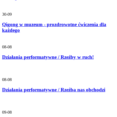
30-09
Qigong w muzeum - prozdrowotne ćwiczenia dla
każdego
08-08
Działania performatywne / Rzeźby w ruch!
08-08
Działania performatywne / Rzeźba nas obchodzi
09-08