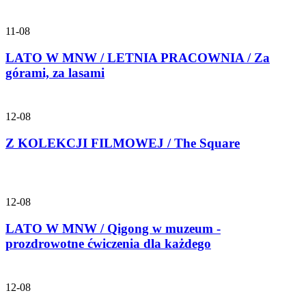
11-08
LATO W MNW / LETNIA PRACOWNIA / Za
górami, za lasami
12-08
Z KOLEKCJI FILMOWEJ / The Square
12-08
LATO W MNW / Qigong w muzeum -
prozdrowotne ćwiczenia dla każdego
12-08