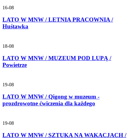
16-08
LATO W MNW / LETNIA PRACOWNIA /
Huśtawka
18-08
LATO W MNW / MUZEUM POD LUPĄ /
Powietrze
19-08
LATO W MNW / Qigong w muzeum -
prozdrowotne ćwiczenia dla każdego
19-08
LATO W MNW / SZTUKA NA WAKACJACH /