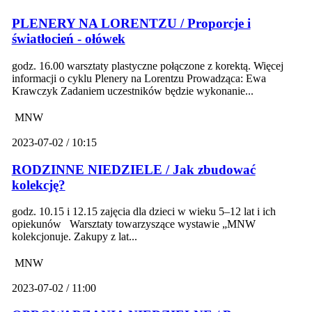
PLENERY NA LORENTZU / Proporcje i
światłocień - ołówek
godz. 16.00 warsztaty plastyczne połączone z korektą. Więcej
informacji o cyklu Plenery na Lorentzu Prowadząca: Ewa
Krawczyk Zadaniem uczestników będzie wykonanie...
MNW
2023-07-02 / 10:15
RODZINNE NIEDZIELE / Jak zbudować
kolekcję?
godz. 10.15 i 12.15 zajęcia dla dzieci w wieku 5–12 lat i ich
opiekunów Warsztaty towarzyszące wystawie „MNW
kolekcjonuje. Zakupy z lat...
MNW
2023-07-02 / 11:00