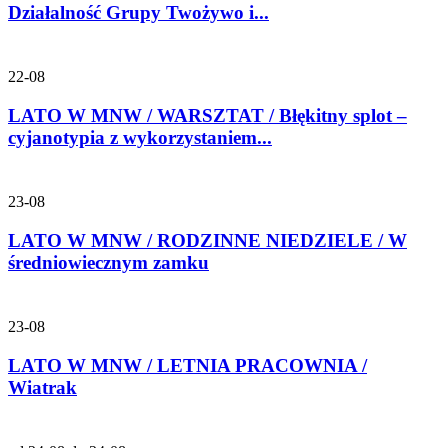
Działalność Grupy Twożywo i...
22-08
LATO W MNW / WARSZTAT / Błękitny splot –
cyjanotypia z wykorzystaniem...
23-08
LATO W MNW / RODZINNE NIEDZIELE / W
średniowiecznym zamku
23-08
LATO W MNW / LETNIA PRACOWNIA /
Wiatrak