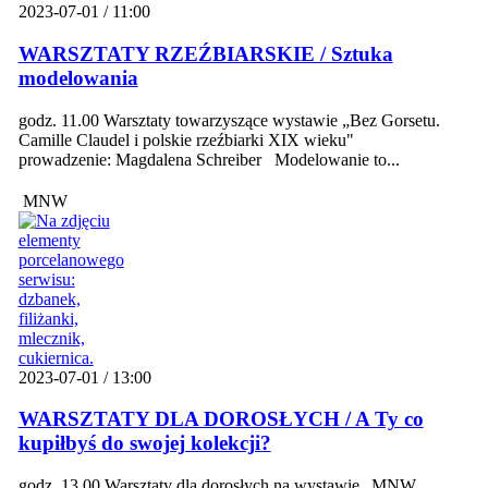
2023-07-01 / 11:00
WARSZTATY RZEŹBIARSKIE / Sztuka
modelowania
godz. 11.00 Warsztaty towarzyszące wystawie „Bez Gorsetu.
Camille Claudel i polskie rzeźbiarki XIX wieku"
prowadzenie: Magdalena Schreiber Modelowanie to...
MNW
2023-07-01 / 13:00
WARSZTATY DLA DOROSŁYCH / A Ty co
kupiłbyś do swojej kolekcji?
godz. 13.00 Warsztaty dla dorosłych na wystawie „MNW