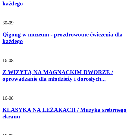
każdego
30-09
Qigong w muzeum - prozdrowotne ćwiczenia dla
każdego
16-08
Z WIZYTĄ NA MAGNACKIM DWORZE /
oprowadzanie dla młodzieży i dorosłych...
16-08
KLASYKA NA LEŻAKACH / Muzyka srebrnego
ekranu