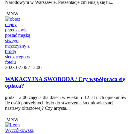
Narodowym w Warszawie. Prezentacje zmieniają się tu...
MNW
2023-07-06 / 12:00
WAKACYJNA SWOBODA / Czy współpraca się
opłaca?
godz. 12.00 zajęcia dla dzieci w wieku 5–12 lat i ich opiekunów
Ile osób potrzebnych było do stworzenia średniowiecznej
nastawy ołtarzowej? Czy artysta...
MNW