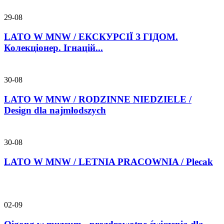
29-08
LATO W MNW / ЕКСКУРСІЇ З ГІДОМ.
Колекціонер. Ігнацій...
30-08
LATO W MNW / RODZINNE NIEDZIELE /
Design dla najmłodszych
30-08
LATO W MNW / LETNIA PRACOWNIA / Plecak
02-09