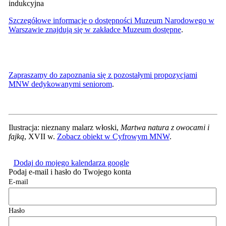
indukcyjna
Szczegółowe informacje o dostępności Muzeum Narodowego w
Warszawie znajdują się w zakładce Muzeum dostępne
.
Zapraszamy do zapoznania się z pozostałymi propozycjami
MNW dedykowanymi seniorom
.
Ilustracja: nieznany malarz włoski,
Martwa natura z owocami i
fajką
, XVII w.
Zobacz obiekt w Cyfrowym MNW
.
Dodaj do mojego kalendarza google
Podaj e-mail i hasło do Twojego konta
E-mail
Hasło