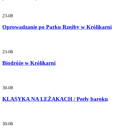
23-08
Oprowadzanie po Parku Rzeźby w Królikarni
23-08
Biodróże w Królikarni
30-08
KLASYKA NA LEŻAKACH / Perły baroku
30-08