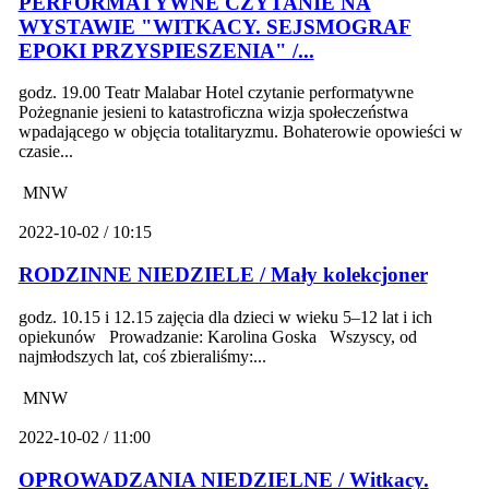
PERFORMATYWNE CZYTANIE NA
WYSTAWIE "WITKACY. SEJSMOGRAF
EPOKI PRZYSPIESZENIA" /...
godz. 19.00 Teatr Malabar Hotel czytanie performatywne
Pożegnanie jesieni to katastroficzna wizja społeczeństwa
wpadającego w objęcia totalitaryzmu. Bohaterowie opowieści w
czasie...
MNW
2022-10-02 / 10:15
RODZINNE NIEDZIELE / Mały kolekcjoner
godz. 10.15 i 12.15 zajęcia dla dzieci w wieku 5–12 lat i ich
opiekunów Prowadzanie: Karolina Goska Wszyscy, od
najmłodszych lat, coś zbieraliśmy:...
MNW
2022-10-02 / 11:00
OPROWADZANIA NIEDZIELNE / Witkacy.