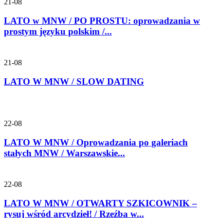
21-08
LATO w MNW / PO PROSTU: oprowadzania w
prostym języku polskim /...
21-08
LATO W MNW / SLOW DATING
22-08
LATO W MNW / Oprowadzania po galeriach
stałych MNW / Warszawskie...
22-08
LATO W MNW / OTWARTY SZKICOWNIK –
rysuj wśród arcydzieł! / Rzeźba w...