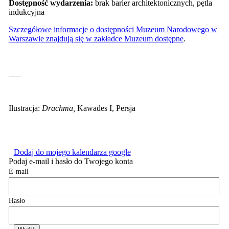
Dostępność wydarzenia:
brak barier architektonicznych, pętla
indukcyjna
Szczegółowe informacje o dostępności Muzeum Narodowego w
Warszawie znajdują się w zakładce Muzeum dostępne
.
___
Ilustracja:
Drachma,
Kawades I, Persja
Dodaj do mojego kalendarza google
Podaj e-mail i hasło do Twojego konta
E-mail
Hasło