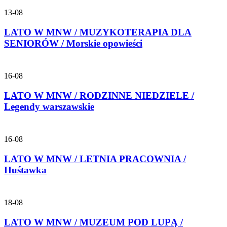
13-08
LATO W MNW / MUZYKOTERAPIA DLA
SENIORÓW / Morskie opowieści
16-08
LATO W MNW / RODZINNE NIEDZIELE /
Legendy warszawskie
16-08
LATO W MNW / LETNIA PRACOWNIA /
Huśtawka
18-08
LATO W MNW / MUZEUM POD LUPĄ /