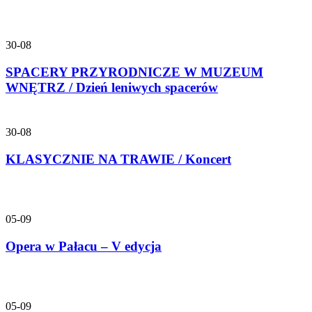
30-08
SPACERY PRZYRODNICZE W MUZEUM
WNĘTRZ / Dzień leniwych spacerów
30-08
KLASYCZNIE NA TRAWIE / Koncert
05-09
Opera w Pałacu – V edycja
05-09