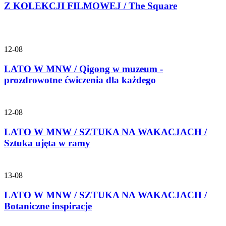
Z KOLEKCJI FILMOWEJ / The Square
12-08
LATO W MNW / Qigong w muzeum -
prozdrowotne ćwiczenia dla każdego
12-08
LATO W MNW / SZTUKA NA WAKACJACH /
Sztuka ujęta w ramy
13-08
LATO W MNW / SZTUKA NA WAKACJACH /
Botaniczne inspiracje