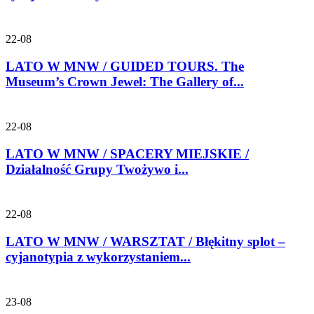
22-08
LATO W MNW / GUIDED TOURS. The
Museum’s Crown Jewel: The Gallery of...
22-08
LATO W MNW / SPACERY MIEJSKIE /
Działalność Grupy Twożywo i...
22-08
LATO W MNW / WARSZTAT / Błękitny splot –
cyjanotypia z wykorzystaniem...
23-08