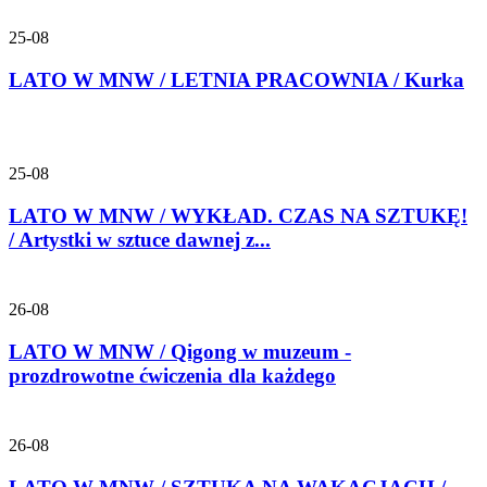
25-08
LATO W MNW / LETNIA PRACOWNIA / Kurka
25-08
LATO W MNW / WYKŁAD. CZAS NA SZTUKĘ!
/ Artystki w sztuce dawnej z...
26-08
LATO W MNW / Qigong w muzeum -
prozdrowotne ćwiczenia dla każdego
26-08