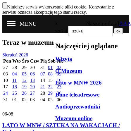
Niniejszy serwis wykorzystuje pliki cookie. Korzystanie z
serwisu oznacza akceptację tego stanu rzeczy.
Nasze oddziały
MENU
x
A
A
A
szukaj
Teraz w muzeum
Najczęściej oglądane
Sierpień 2026
Wizyta
Pon
Wto
Śro
Czw
Pią
Sob
Nie
27
28
29
30
31
01
02
O Muzeum
03
04
05
06
07
08
09
10
11
12
13
14
15
16
Lato w MNW 2026
17
18
19
20
21
22
23
24
25
26
27
28
29
30
Dane teleadresowe
31
01
02
03
04
05
06
Audioprzewodniki
06-08
Muzeum online
LATO W MNW / SZTUKA NA WAKACJACH /