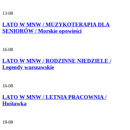
13-08
LATO W MNW / MUZYKOTERAPIA DLA
SENIORÓW / Morskie opowieści
16-08
LATO W MNW / RODZINNE NIEDZIELE /
Legendy warszawskie
16-08
LATO W MNW / LETNIA PRACOWNIA /
Huśtawka
18-08