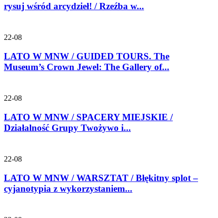
rysuj wśród arcydzieł! / Rzeźba w...
22-08
LATO W MNW / GUIDED TOURS. The
Museum’s Crown Jewel: The Gallery of...
22-08
LATO W MNW / SPACERY MIEJSKIE /
Działalność Grupy Twożywo i...
22-08
LATO W MNW / WARSZTAT / Błękitny splot –
cyjanotypia z wykorzystaniem...