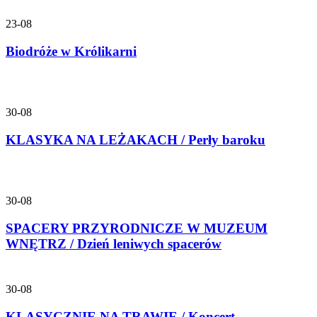
23-08
Biodróże w Królikarni
30-08
KLASYKA NA LEŻAKACH / Perły baroku
30-08
SPACERY PRZYRODNICZE W MUZEUM
WNĘTRZ / Dzień leniwych spacerów
30-08
KLASYCZNIE NA TRAWIE / Koncert