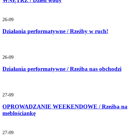
WNĘTRZ / Dzień wody
26-09
Działania performatywne / Rzeźby w ruch!
26-09
Działania performatywne / Rzeźba nas obchodzi
27-09
OPROWADZANIE WEEKENDOWE / Rzeźba na
meblościankę
27-09