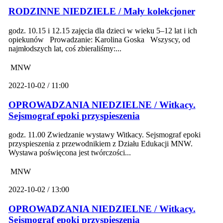
RODZINNE NIEDZIELE / Mały kolekcjoner
godz. 10.15 i 12.15 zajęcia dla dzieci w wieku 5–12 lat i ich
opiekunów Prowadzanie: Karolina Goska Wszyscy, od
najmłodszych lat, coś zbieraliśmy:...
MNW
2022-10-02 / 11:00
OPROWADZANIA NIEDZIELNE / Witkacy.
Sejsmograf epoki przyspieszenia
godz. 11.00 Zwiedzanie wystawy Witkacy. Sejsmograf epoki
przyspieszenia z przewodnikiem z Działu Edukacji MNW.
Wystawa poświęcona jest twórczości...
MNW
2022-10-02 / 13:00
OPROWADZANIA NIEDZIELNE / Witkacy.
Sejsmograf epoki przyspieszenia