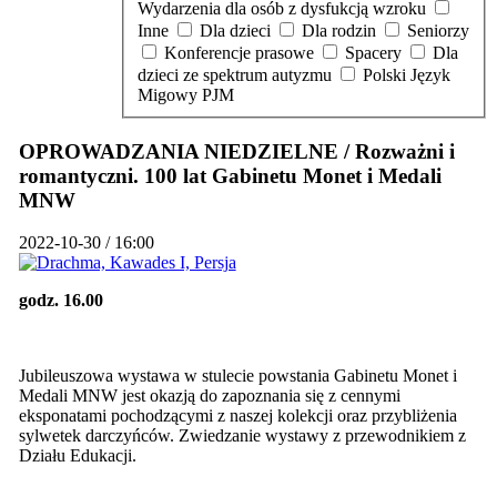
Wydarzenia dla osób z dysfukcją wzroku
Inne
Dla dzieci
Dla rodzin
Seniorzy
Konferencje prasowe
Spacery
Dla
dzieci ze spektrum autyzmu
Polski Język
Migowy PJM
OPROWADZANIA NIEDZIELNE / Rozważni i
romantyczni. 100 lat Gabinetu Monet i Medali
MNW
2022-10-30 / 16:00
godz. 16.00
Jubileuszowa wystawa w stulecie powstania Gabinetu Monet i
Medali MNW jest okazją do zapoznania się z cennymi
eksponatami pochodzącymi z naszej kolekcji oraz przybliżenia
sylwetek darczyńców. Zwiedzanie wystawy z przewodnikiem z
Działu Edukacji.