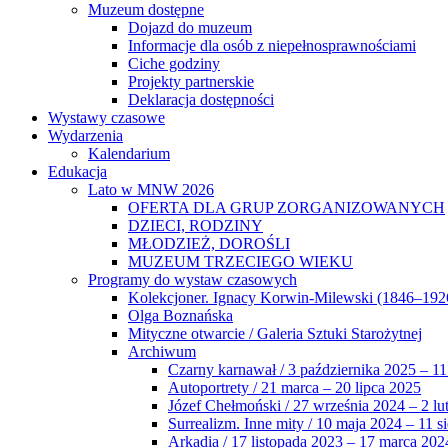
Muzeum dostępne
Dojazd do muzeum
Informacje dla osób z niepełnosprawnościami
Ciche godziny
Projekty partnerskie
Deklaracja dostępności
Wystawy czasowe
Wydarzenia
Kalendarium
Edukacja
Lato w MNW 2026
OFERTA DLA GRUP ZORGANIZOWANYCH
DZIECI, RODZINY
MŁODZIEŻ, DOROŚLI
MUZEUM TRZECIEGO WIEKU
Programy do wystaw czasowych
Kolekcjoner. Ignacy Korwin-Milewski (1846–192
Olga Boznańska
Mityczne otwarcie / Galeria Sztuki Starożytnej
Archiwum
Czarny karnawał / 3 października 2025 – 11
Autoportrety / 21 marca – 20 lipca 2025
Józef Chełmoński / 27 września 2024 – 2 lu
Surrealizm. Inne mity / 10 maja 2024 – 11 s
Arkadia / 17 listopada 2023 – 17 marca 202