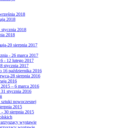
września 2018
maja 2018
1 stycznia 2018
nia 2018
maja-20 sierpnia 2017
cznia - 26 marca 2017
6 - 12 lutego 2017
 8 stycznia 2017
 16 października 2016
erwca-28 sierpnia 2016
maja 2016
da 2015 – 6 marca 2016
 31 stycznia 2016
ji
 sztuki nowoczesnej
ierpnia 2015
 - 30 sierpnia 2015
olskich
warzyszący wystawie
arzyszący wystawie