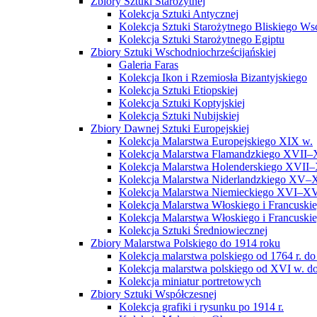
Zbiory Sztuki Starożytnej
Kolekcja Sztuki Antycznej
Kolekcja Sztuki Starożytnego Bliskiego W
Kolekcja Sztuki Starożytnego Egiptu
Zbiory Sztuki Wschodniochrześcijańskiej
Galeria Faras
Kolekcja Ikon i Rzemiosła Bizantyjskiego
Kolekcja Sztuki Etiopskiej
Kolekcja Sztuki Koptyjskiej
Kolekcja Sztuki Nubijskiej
Zbiory Dawnej Sztuki Europejskiej
Kolekcja Malarstwa Europejskiego XIX w.
Kolekcja Malarstwa Flamandzkiego XVII–
Kolekcja Malarstwa Holenderskiego XVII–
Kolekcja Malarstwa Niderlandzkiego XV–
Kolekcja Malarstwa Niemieckiego XVI–XV
Kolekcja Malarstwa Włoskiego i Francusk
Kolekcja Malarstwa Włoskiego i Francusk
Kolekcja Sztuki Średniowiecznej
Zbiory Malarstwa Polskiego do 1914 roku
Kolekcja malarstwa polskiego od 1764 r. do
Kolekcja malarstwa polskiego od XVI w. do
Kolekcja miniatur portretowych
Zbiory Sztuki Współczesnej
Kolekcja grafiki i rysunku po 1914 r.