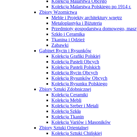
Kolekcja Malarstwa Obcego
Kolekcja Malarstwa Polskiego po 1914 r.
Zbiory Wzornictwa
Meble i Projekty architektury wnętrz
Metaloplastyka i Biżuteria
Przedmioty gospodarstwa domowego, maszy
Szkło i Ceramika
Tkanina i Odzież
Zabawki
Gabinet Rycin i Rysunków
Kolekcja Grafiki Polskiej
Kolekcja Pasteli Obcych
Kolekcja Pasteli Polskich
Kolekcja Rycin Obcych
Kolekcja Rysunków Obcych
Kolekcja Rysunku Polskiego
Zbiory Sztuki Zdobnicznej
Kolekcja Ceramiki
Kolekcja Mebli
Kolekcja Sreber i Metali
Kolekcja Szkła
Kolekcja Tkanin
Kolekcja Variów i Masoników
Zbiory Sztuki Orientalnej
Kolekcja Sztuki Chińskiej