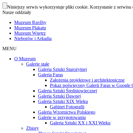
Niniejszy serwis wykorzystuje pliki cookie. Korzystanie z serwisu 
Nasze oddziały
Muzeum Rzeźby
Muzeum Plakatu
Muzeum Wnętrz
Nieborów i Arkadia
MENU
O Muzeum
Galerie stałe
Galeria Sztuki Starożytnej
Galeria Faras
Założenia projektowe i architektoniczne
Pokaz poświęcony Galerii Faras w Google Cu
Galeria Sztuki Średniowiecznej
Galeria Sztuki Dawnej
Galeria Sztuki XIX Wieku
Gabinet Fotografii
Galeria Wzornictwa Polskiego
Galerie w przygotowaniu
Galeria Sztuki XX i XXI Wieku
Zbiory