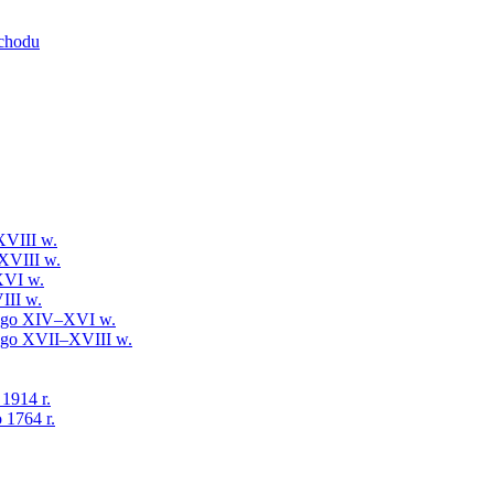
schodu
XVIII w.
XVIII w.
XVI w.
III w.
iego XIV–XVI w.
iego XVII–XVIII w.
 1914 r.
 1764 r.