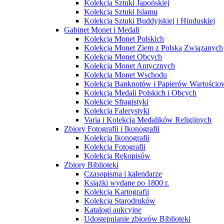
Kolekcja Sztuki Japońskiej
Kolekcja Sztuki Islamu
Kolekcja Sztuki Buddyjskiej i Hinduskiej
Gabinet Monet i Medali
Kolekcja Monet Polskich
Kolekcja Monet Ziem z Polską Związanych
Kolekcja Monet Obcych
Kolekcja Monet Antycznych
Kolekcja Monet Wschodu
Kolekcja Banknotów i Papierów Wartości
Kolekcja Medali Polskich i Obcych
Kolekcje Sfragistyki
Kolekcja Falerystyki
Varia i Kolekcja Medalików Religijnych
Zbiory Fotografii i Ikonografii
Kolekcja Ikonografii
Kolekcja Fotografii
Kolekcja Rękopisów
Zbiory Biblioteki
Czasopisma i kalendarze
Książki wydane po 1800 r.
Kolekcja Kartografii
Kolekcja Starodruków
Katalogi aukcyjne
Udostępnianie zbiorów Biblioteki