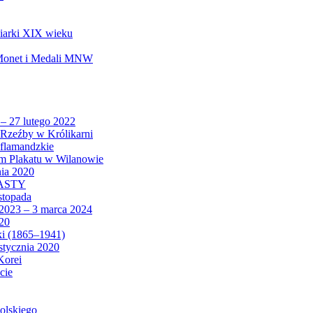
biarki XIX wieku
 Monet i Medali MNW
 – 27 lutego 2022
Rzeźby w Królikarni
 flamandzkie
um Plakatu w Wilanowie
nia 2020
CASTY
istopada
 2023 – 3 marca 2024
020
ki (1865–1941)
 stycznia 2020
Korei
cie
olskiego