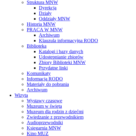
Struktura MNW
Dyrekcja
Działy
Oddziały MNW
Historia MNW
PRACA W MNW
Archiwum
Klauzula informacyjna RODO
Biblioteka
Katalogi i bazy danych
Udostępnianie zbiorów
Zbiory Biblioteki MNW
Przydatne linki
Komunikaty
Informacja RODO
Materiały do pobrania
Archiwum
Wizyta
Wystawy czasowe
Muzeum w święta
Muzeum dla rodzin z dziećmi
Zwiedzanie z przewodnikiem
Audioprzewodniki
Księgarnia MNW
Kino MUZ