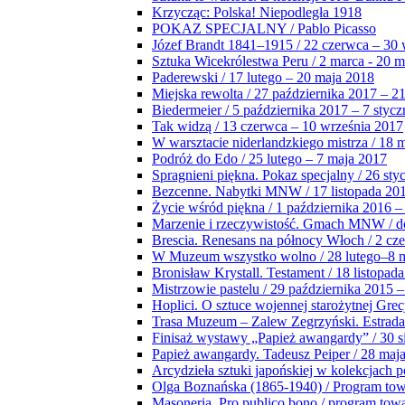
Krzycząc: Polska! Niepodległa 1918
POKAZ SPECJALNY / Pablo Picasso
Józef Brandt 1841–1915 / 22 czerwca – 30 
Sztuka Wicekrólestwa Peru / 2 marca - 20 
Paderewski / 17 lutego – 20 maja 2018
Miejska rewolta / 27 października 2017 – 2
Biedermeier / 5 października 2017 – 7 stycz
Tak widzą / 13 czerwca – 10 września 2017
W warsztacie niderlandzkiego mistrza / 18 
Podróż do Edo / 25 lutego – 7 maja 2017
Spragnieni piękna. Pokaz specjalny / 26 sty
Bezcenne. Nabytki MNW / 17 listopada 201
Życie wśród piękna / 1 października 2016 –
Marzenie i rzeczywistość. Gmach MNW / do
Brescia. Renesans na północy Włoch / 2 cz
W Muzeum wszystko wolno / 28 lutego–8 
Bronisław Krystall. Testament / 18 listopa
Mistrzowie pastelu / 29 października 2015 –
Hoplici. O sztuce wojennej starożytnej Grec
Trasa Muzeum – Zalew Zegrzyński. Estrada
Finisaż wystawy „Papież awangardy” / 30 s
Papież awangardy. Tadeusz Peiper / 28 maja
Arcydzieła sztuki japońskiej w kolekcjach p
Olga Boznańska (1865-1940) / Program to
Masoneria. Pro publico bono / program tow