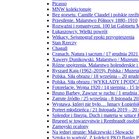
Picasso
MNW kolekcjonuje
Bez gorsetu. Camille Claudel i polskie rzeź
Przesilenie. Malarstwo Północy 1880–1910
Rozważni i romantyczni. 100 lat Gabinetu
Łukaszowcy. Wielki powrót
Witkacy. Sejsmograf epoki przyspieszenia
Stan Rzeczy
Chagall
Cranach. Natura i sacrum / 17 grudnia 2021
Xawery Dunikowski. Malarstwo / Muzeum 
Różne spojrzenia. Malarstwo holenderskie i
Ryszard Kaja (1962–2019). Polska / Muze
Polska. Siła obrazu / 18 września – 20 grud
Polska. Siła obrazu / WYKŁADY I POD
Fotorelacje. Wojna 1920 / 14 sierpnia - 15 l
Bruno Barbey. Zawsze w ruchu / 1 grudnia
Zatrute źródło / 25 września - 8 listopada 2
Wystawa, której nie było… Ignacy Łopieńs
Portret młodzieńca / 21 listopada 2019 – 20
Splendor i finezja. Duch i materia w sztuce 
Bruegel w towarzystwie i Rembrandt osobiś
Zamoyski ocalony
Na jednej strunie: Malczewski i Słowacki
Sztuka to wartość. Z kolekcji PKO Banku P