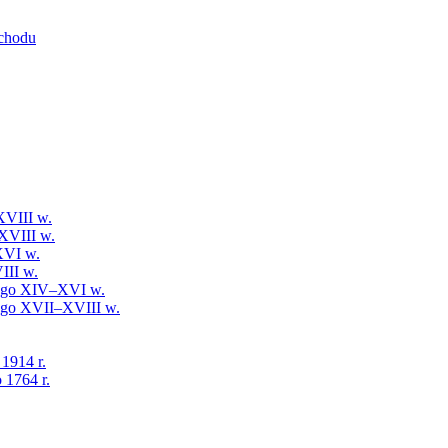
schodu
XVIII w.
XVIII w.
XVI w.
III w.
iego XIV–XVI w.
iego XVII–XVIII w.
 1914 r.
 1764 r.