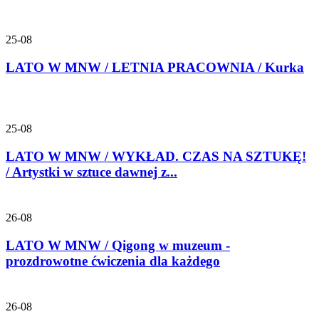
25-08
LATO W MNW / LETNIA PRACOWNIA / Kurka
25-08
LATO W MNW / WYKŁAD. CZAS NA SZTUKĘ!
/ Artystki w sztuce dawnej z...
26-08
LATO W MNW / Qigong w muzeum -
prozdrowotne ćwiczenia dla każdego
26-08