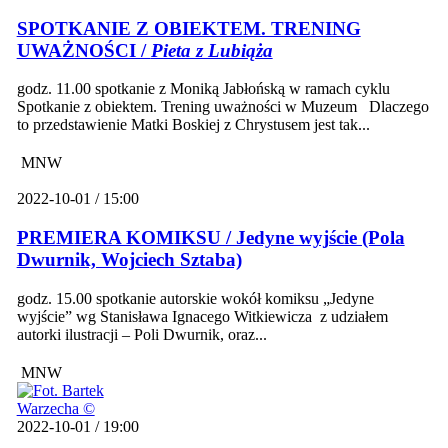
SPOTKANIE Z OBIEKTEM. TRENING
UWAŻNOŚCI /
Pieta z Lubiąża
godz. 11.00 spotkanie z Moniką Jabłońską w ramach cyklu
Spotkanie z obiektem. Trening uważności w Muzeum Dlaczego
to przedstawienie Matki Boskiej z Chrystusem jest tak...
MNW
2022-10-01 / 15:00
PREMIERA KOMIKSU / Jedyne wyjście (Pola
Dwurnik, Wojciech Sztaba)
godz. 15.00 spotkanie autorskie wokół komiksu „Jedyne
wyjście” wg Stanisława Ignacego Witkiewicza z udziałem
autorki ilustracji – Poli Dwurnik, oraz...
MNW
2022-10-01 / 19:00