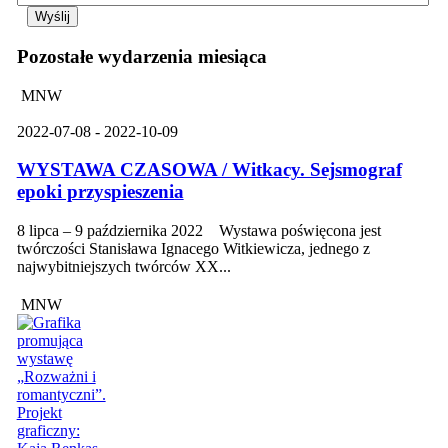
Pozostałe wydarzenia miesiąca
MNW
2022-07-08 - 2022-10-09
WYSTAWA CZASOWA / Witkacy. Sejsmograf
epoki przyspieszenia
8 lipca – 9 października 2022 Wystawa poświęcona jest
twórczości Stanisława Ignacego Witkiewicza, jednego z
najwybitniejszych twórców XX...
MNW