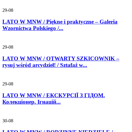
29-08
LATO W MNW / Piękne i praktyczne – Galeria
Wzornictwa Polskiego /...
29-08
LATO W MNW / OTWARTY SZKICOWNIK –
rysuj wśród arcydzieł! / Sztafaż w...
29-08
LATO W MNW / ЕКСКУРСІЇ З ГІДОМ.
Колекціонер. Ігнацій...
30-08