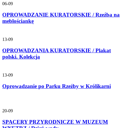
06-09
OPROWADZANIE KURATORSKIE / Rzeźba na
meblościankę
13-09
OPROWADZANIA KURATORSKIE / Plakat
polski. Kolekcja
13-09
Oprowadzanie po Parku Rzeźby w Królikarni
20-09
SPACERY PRZYRODNICZE W MUZEUM