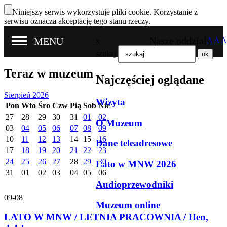
Niniejszy serwis wykorzystuje pliki cookie. Korzystanie z
serwisu oznacza akceptację tego stanu rzeczy.
Nasze oddziały
MENU
x
A
A
A
szukaj
Teraz w muzeum
Najczęściej oglądane
Sierpień 2026
Wizyta
Pon
Wto
Śro
Czw
Pią
Sob
Nie
27
28
29
30
31
01
02
O Muzeum
03
04
05
06
07
08
09
10
11
12
13
14
15
16
Dane teleadresowe
17
18
19
20
21
22
23
24
25
26
27
28
29
30
Lato w MNW 2026
31
01
02
03
04
05
06
Audioprzewodniki
09-08
Muzeum online
LATO W MNW / LETNIA PRACOWNIA / Hen,