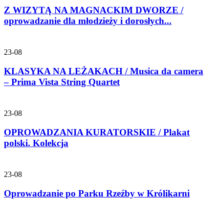
Z WIZYTĄ NA MAGNACKIM DWORZE /
oprowadzanie dla młodzieży i dorosłych...
23-08
KLASYKA NA LEŻAKACH / Musica da camera
– Prima Vista String Quartet
23-08
OPROWADZANIA KURATORSKIE / Plakat
polski. Kolekcja
23-08
Oprowadzanie po Parku Rzeźby w Królikarni