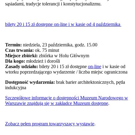
sąsiadami, tradycje tolerancji i konstytucjonalizmu.
bilety 20 i 15 zł dostępne on-line i w kasie od 4 października
Termin:
niedziela, 23 października, godz. 15.00
Czas trwania:
ok. 75 minut
Miejsce zbiórki:
zbiórka w Holu Głównym
Dla kogo:
młodzież i dorośli
Zasady udziału:
bilety 20 i 15 zł dostępne
on-line
i w kasie od
wtorku poprzedzającego wydarzenie / liczba miejsc ograniczona
Dostępność wydarzenia:
brak barier architektonicznych, pętla
indukcyjna
Szczegółowe informacje o dostępności Muzeum Narodowego w
Warszawie znajdują się w zakładce Muzeum dostępne
.
Zobacz pełen program towarzyszący wystawie
.
___