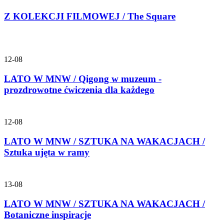
Z KOLEKCJI FILMOWEJ / The Square
12-08
LATO W MNW / Qigong w muzeum -
prozdrowotne ćwiczenia dla każdego
12-08
LATO W MNW / SZTUKA NA WAKACJACH /
Sztuka ujęta w ramy
13-08
LATO W MNW / SZTUKA NA WAKACJACH /
Botaniczne inspiracje