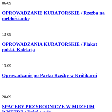
06-09
OPROWADZANIE KURATORSKIE / Rzeźba na
meblościankę
13-09
OPROWADZANIA KURATORSKIE / Plakat
polski. Kolekcja
13-09
Oprowadzanie po Parku Rzeźby w Królikarni
20-09
SPACERY PRZYRODNICZE W MUZEUM