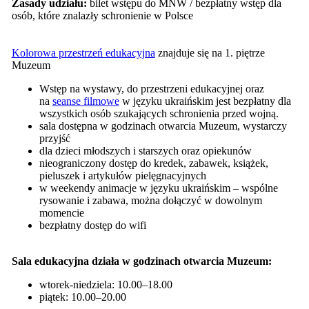
Zasady udziału:
bilet wstępu do MNW / bezpłatny wstęp dla
osób, które znalazły schronienie w Polsce
Kolorowa przestrzeń edukacyjna
znajduje się na 1. piętrze
Muzeum
Wstęp na wystawy, do przestrzeni edukacyjnej oraz
na
seanse filmowe
w języku ukraińskim jest bezpłatny dla
wszystkich osób szukających schronienia przed wojną.
sala dostępna w godzinach otwarcia Muzeum, wystarczy
przyjść
dla dzieci młodszych i starszych oraz opiekunów
nieograniczony dostęp do kredek, zabawek, książek,
pieluszek i artykułów pielęgnacyjnych
w weekendy animacje w języku ukraińskim – wspólne
rysowanie i zabawa, można dołączyć w dowolnym
momencie
bezpłatny dostęp do wifi
Sala edukacyjna działa w godzinach otwarcia Muzeum:
wtorek-niedziela: 10.00–18.00
piątek: 10.00–20.00