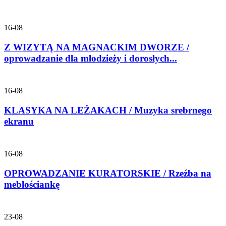
16-08
Z WIZYTĄ NA MAGNACKIM DWORZE /
oprowadzanie dla młodzieży i dorosłych...
16-08
KLASYKA NA LEŻAKACH / Muzyka srebrnego
ekranu
16-08
OPROWADZANIE KURATORSKIE / Rzeźba na
meblościankę
23-08