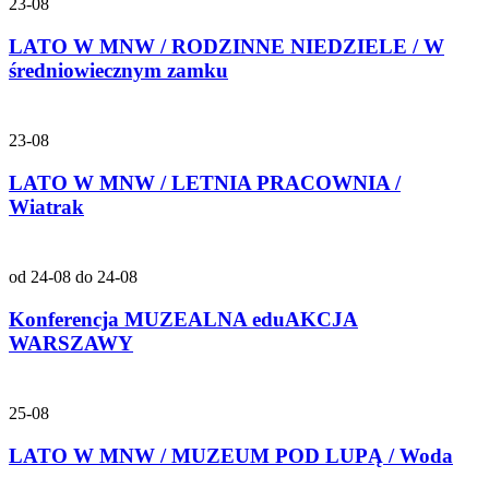
23-08
LATO W MNW / RODZINNE NIEDZIELE / W
średniowiecznym zamku
23-08
LATO W MNW / LETNIA PRACOWNIA /
Wiatrak
od 24-08 do 24-08
Konferencja MUZEALNA eduAKCJA
WARSZAWY
25-08
LATO W MNW / MUZEUM POD LUPĄ / Woda