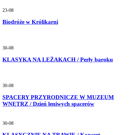
23-08
Biodróże w Królikarni
30-08
KLASYKA NA LEŻAKACH / Perły baroku
30-08
SPACERY PRZYRODNICZE W MUZEUM
WNĘTRZ / Dzień leniwych spacerów
30-08
KLASYCZNIE NA TRAWIE / Koncert