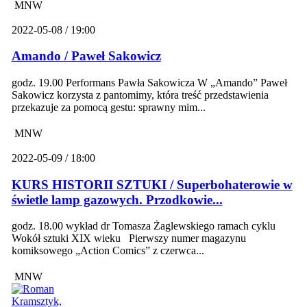
MNW
2022-05-08 / 19:00
Amando / Paweł Sakowicz
godz. 19.00 Performans Pawła Sakowicza W „Amando” Paweł
Sakowicz korzysta z pantomimy, która treść przedstawienia
przekazuje za pomocą gestu: sprawny mim...
MNW
2022-05-09 / 18:00
KURS HISTORII SZTUKI / Superbohaterowie w
świetle lamp gazowych. Przodkowie...
godz. 18.00 wykład dr Tomasza Żaglewskiego ramach cyklu
Wokół sztuki XIX wieku Pierwszy numer magazynu
komiksowego „Action Comics” z czerwca...
MNW