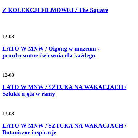
Z KOLEKCJI FILMOWEJ / The Square
12-08
LATO W MNW / Qigong w muzeum -
prozdrowotne ćwiczenia dla każdego
12-08
LATO W MNW / SZTUKA NA WAKACJACH /
Sztuka ujęta w ramy
13-08
LATO W MNW / SZTUKA NA WAKACJACH /
Botaniczne inspiracje