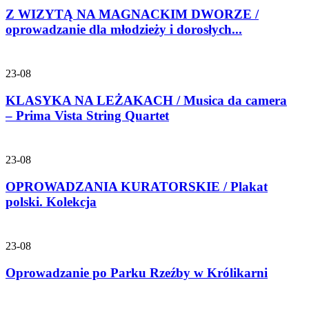
Z WIZYTĄ NA MAGNACKIM DWORZE /
oprowadzanie dla młodzieży i dorosłych...
23-08
KLASYKA NA LEŻAKACH / Musica da camera
– Prima Vista String Quartet
23-08
OPROWADZANIA KURATORSKIE / Plakat
polski. Kolekcja
23-08
Oprowadzanie po Parku Rzeźby w Królikarni