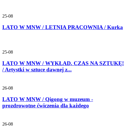
25-08
LATO W MNW / LETNIA PRACOWNIA / Kurka
25-08
LATO W MNW / WYKŁAD. CZAS NA SZTUKĘ!
/ Artystki w sztuce dawnej z...
26-08
LATO W MNW / Qigong w muzeum -
prozdrowotne ćwiczenia dla każdego
26-08