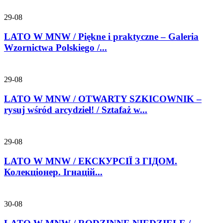
29-08
LATO W MNW / Piękne i praktyczne – Galeria
Wzornictwa Polskiego /...
29-08
LATO W MNW / OTWARTY SZKICOWNIK –
rysuj wśród arcydzieł! / Sztafaż w...
29-08
LATO W MNW / ЕКСКУРСІЇ З ГІДОМ.
Колекціонер. Ігнацій...
30-08