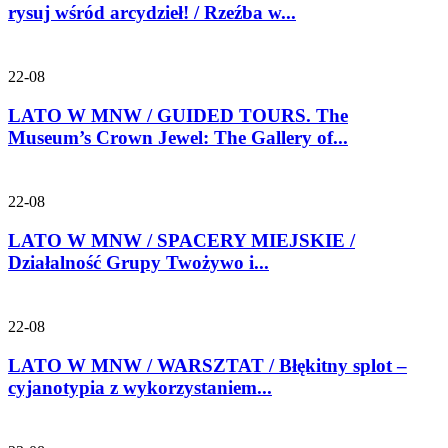
rysuj wśród arcydzieł! / Rzeźba w...
22-08
LATO W MNW / GUIDED TOURS. The
Museum’s Crown Jewel: The Gallery of...
22-08
LATO W MNW / SPACERY MIEJSKIE /
Działalność Grupy Twożywo i...
22-08
LATO W MNW / WARSZTAT / Błękitny splot –
cyjanotypia z wykorzystaniem...