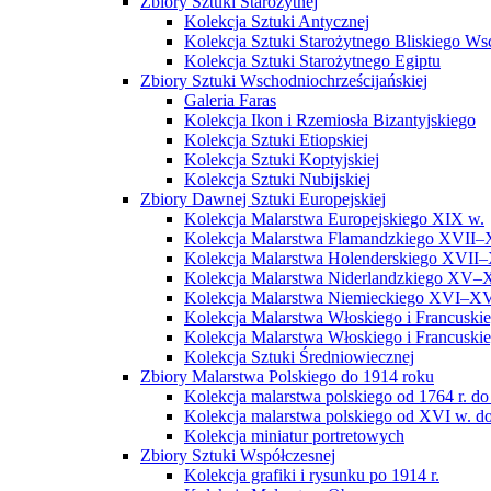
Zbiory Sztuki Starożytnej
Kolekcja Sztuki Antycznej
Kolekcja Sztuki Starożytnego Bliskiego W
Kolekcja Sztuki Starożytnego Egiptu
Zbiory Sztuki Wschodniochrześcijańskiej
Galeria Faras
Kolekcja Ikon i Rzemiosła Bizantyjskiego
Kolekcja Sztuki Etiopskiej
Kolekcja Sztuki Koptyjskiej
Kolekcja Sztuki Nubijskiej
Zbiory Dawnej Sztuki Europejskiej
Kolekcja Malarstwa Europejskiego XIX w.
Kolekcja Malarstwa Flamandzkiego XVII–
Kolekcja Malarstwa Holenderskiego XVII–
Kolekcja Malarstwa Niderlandzkiego XV–
Kolekcja Malarstwa Niemieckiego XVI–XV
Kolekcja Malarstwa Włoskiego i Francusk
Kolekcja Malarstwa Włoskiego i Francusk
Kolekcja Sztuki Średniowiecznej
Zbiory Malarstwa Polskiego do 1914 roku
Kolekcja malarstwa polskiego od 1764 r. do
Kolekcja malarstwa polskiego od XVI w. do
Kolekcja miniatur portretowych
Zbiory Sztuki Współczesnej
Kolekcja grafiki i rysunku po 1914 r.