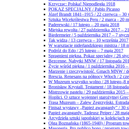
Krzycząc: Polska! Niepodległa 1918
POKAZ SPECJALNY / Pablo Picasso
Józef Brandt 1841–1915 / 22 czerwca – 30 
Sztuka Wicekrólestwa Peru / 2 marca - 20 
Paderewski / 17 lutego – 20 maja 2018
Miejska rewolta / 27 października 2017 – 2
Biedermeier / 5 października 2017 – 7 stycz
Tak widzą / 13 czerwca – 10 września 2017
W warsztacie niderlandzkiego mistrza / 18 
Podróż do Edo / 25 lutego – 7 maja 2017
Spragnieni piękna. Pokaz specjalny / 26 sty
Bezcenne. Nabytki MNW / 17 listopada 201
Życie wśród piękna / 1 października 2016 –
Marzenie i rzeczywistość. Gmach MNW / do
Brescia. Renesans na północy Włoch / 2 cz
W Muzeum wszystko wolno / 28 lutego–8 
Bronisław Krystall. Testament / 18 listopa
Mistrzowie pastelu / 29 października 2015 –
Hoplici. O sztuce wojennej starożytnej Grec
Trasa Muzeum – Zalew Zegrzyński. Estrada
Finisaż wystawy „Papież awangardy” / 30 s
Papież awangardy. Tadeusz Peiper / 28 maja
Arcydzieła sztuki japońskiej w kolekcjach p
Olga Boznańska (1865-1940) / Program to
Masoneria. Pro publico bono / program tow