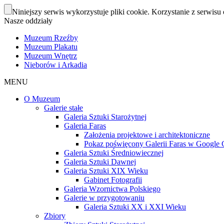
Niniejszy serwis wykorzystuje pliki cookie. Korzystanie z serwisu 
Nasze oddziały
Muzeum Rzeźby
Muzeum Plakatu
Muzeum Wnętrz
Nieborów i Arkadia
MENU
O Muzeum
Galerie stałe
Galeria Sztuki Starożytnej
Galeria Faras
Założenia projektowe i architektoniczne
Pokaz poświęcony Galerii Faras w Google Cu
Galeria Sztuki Średniowiecznej
Galeria Sztuki Dawnej
Galeria Sztuki XIX Wieku
Gabinet Fotografii
Galeria Wzornictwa Polskiego
Galerie w przygotowaniu
Galeria Sztuki XX i XXI Wieku
Zbiory