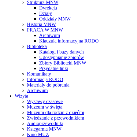
Struktura MNW
Dyrekcja
Działy
Oddziały MNW
Historia MNW
PRACA W MNW
Archiwum
Klauzula informacyjna RODO
Biblioteka
Katalogi i bazy danych
Udostępnianie zbiorów
Zbiory Biblioteki MNW
Przydatne linki
Komunikaty
Informacja RODO
Materiały do pobrania
Archiwum
Wizyta
Wystawy czasowe
Muzeum w święta
Muzeum dla rodzin z dziećmi
Zwiedzanie z przewodnikiem
Audioprzewodniki
Księgarnia MNW
Kino MUZ