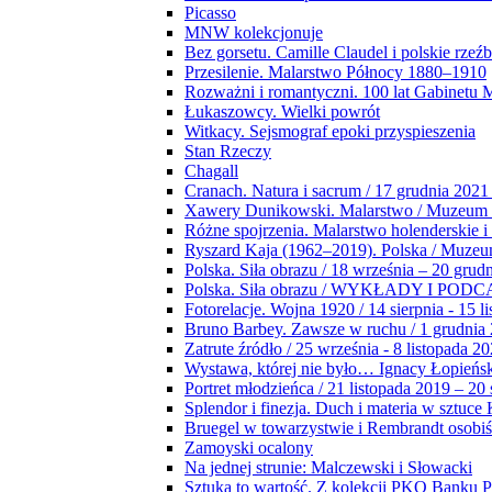
Picasso
MNW kolekcjonuje
Bez gorsetu. Camille Claudel i polskie rzeź
Przesilenie. Malarstwo Północy 1880–1910
Rozważni i romantyczni. 100 lat Gabinetu
Łukaszowcy. Wielki powrót
Witkacy. Sejsmograf epoki przyspieszenia
Stan Rzeczy
Chagall
Cranach. Natura i sacrum / 17 grudnia 2021
Xawery Dunikowski. Malarstwo / Muzeum 
Różne spojrzenia. Malarstwo holenderskie i
Ryszard Kaja (1962–2019). Polska / Muze
Polska. Siła obrazu / 18 września – 20 grud
Polska. Siła obrazu / WYKŁADY I POD
Fotorelacje. Wojna 1920 / 14 sierpnia - 15 l
Bruno Barbey. Zawsze w ruchu / 1 grudnia
Zatrute źródło / 25 września - 8 listopada 2
Wystawa, której nie było… Ignacy Łopieńs
Portret młodzieńca / 21 listopada 2019 – 20
Splendor i finezja. Duch i materia w sztuce 
Bruegel w towarzystwie i Rembrandt osobiś
Zamoyski ocalony
Na jednej strunie: Malczewski i Słowacki
Sztuka to wartość. Z kolekcji PKO Banku P