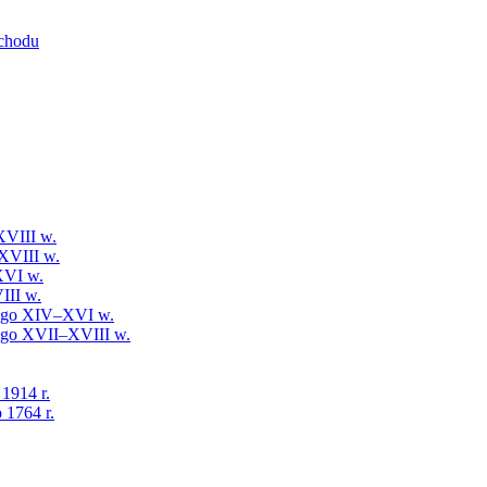
schodu
XVIII w.
XVIII w.
XVI w.
III w.
iego XIV–XVI w.
iego XVII–XVIII w.
 1914 r.
 1764 r.