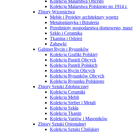
Kolekcja Malarstwa Obcego
Kolekcja Malarstwa Polskiego po 1914 r.
Zbiory Wzornictwa
Meble i Projekty architektury wnętrz
Metaloplastyka i Biżuteria
Przedmioty gospodarstwa domowego, maszy
Szkło i Ceramika
Tkanina i Odzież
Zabawki
Gabinet Rycin i Rysunków
Kolekcja Grafiki Polskiej
Kolekcja Pasteli Obcych
Kolekcja Pasteli Polskich
Kolekcja Rycin Obcych
Kolekcja Rysunków Obcych
Kolekcja Rysunku Polskiego
Zbiory Sztuki Zdobnicznej
Kolekcja Ceramiki
Kolekcja Mebli
Kolekcja Sreber i Metali
Kolekcja Szkła
Kolekcja Tkanin
Kolekcja Variów i Masoników
Zbiory Sztuki Orientalnej
Kolekcja Sztuki Chińskiej