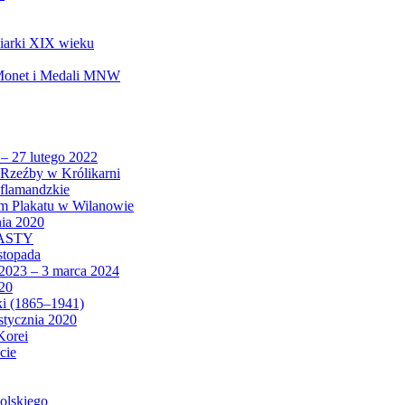
biarki XIX wieku
 Monet i Medali MNW
 – 27 lutego 2022
Rzeźby w Królikarni
 flamandzkie
um Plakatu w Wilanowie
nia 2020
CASTY
istopada
 2023 – 3 marca 2024
020
ki (1865–1941)
 stycznia 2020
Korei
cie
olskiego