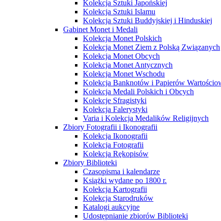
Kolekcja Sztuki Japońskiej
Kolekcja Sztuki Islamu
Kolekcja Sztuki Buddyjskiej i Hinduskiej
Gabinet Monet i Medali
Kolekcja Monet Polskich
Kolekcja Monet Ziem z Polską Związanych
Kolekcja Monet Obcych
Kolekcja Monet Antycznych
Kolekcja Monet Wschodu
Kolekcja Banknotów i Papierów Wartości
Kolekcja Medali Polskich i Obcych
Kolekcje Sfragistyki
Kolekcja Falerystyki
Varia i Kolekcja Medalików Religijnych
Zbiory Fotografii i Ikonografii
Kolekcja Ikonografii
Kolekcja Fotografii
Kolekcja Rękopisów
Zbiory Biblioteki
Czasopisma i kalendarze
Książki wydane po 1800 r.
Kolekcja Kartografii
Kolekcja Starodruków
Katalogi aukcyjne
Udostępnianie zbiorów Biblioteki