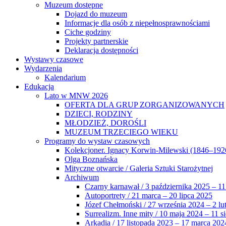
Muzeum dostępne
Dojazd do muzeum
Informacje dla osób z niepełnosprawnościami
Ciche godziny
Projekty partnerskie
Deklaracja dostępności
Wystawy czasowe
Wydarzenia
Kalendarium
Edukacja
Lato w MNW 2026
OFERTA DLA GRUP ZORGANIZOWANYCH
DZIECI, RODZINY
MŁODZIEŻ, DOROŚLI
MUZEUM TRZECIEGO WIEKU
Programy do wystaw czasowych
Kolekcjoner. Ignacy Korwin-Milewski (1846–192
Olga Boznańska
Mityczne otwarcie / Galeria Sztuki Starożytnej
Archiwum
Czarny karnawał / 3 października 2025 – 11
Autoportrety / 21 marca – 20 lipca 2025
Józef Chełmoński / 27 września 2024 – 2 lu
Surrealizm. Inne mity / 10 maja 2024 – 11 s
Arkadia / 17 listopada 2023 – 17 marca 202