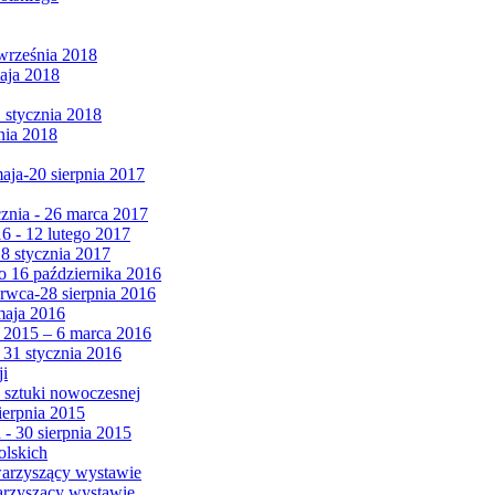
września 2018
maja 2018
1 stycznia 2018
nia 2018
maja-20 sierpnia 2017
cznia - 26 marca 2017
6 - 12 lutego 2017
 8 stycznia 2017
 16 października 2016
erwca-28 sierpnia 2016
maja 2016
da 2015 – 6 marca 2016
 31 stycznia 2016
ji
 sztuki nowoczesnej
ierpnia 2015
 - 30 sierpnia 2015
olskich
warzyszący wystawie
arzyszący wystawie