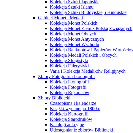
Kolekcja Sztuki Japońskiej
Kolekcja Sztuki Islamu
Kolekcja Sztuki Buddyjskiej i Hinduskiej
Gabinet Monet i Medali
Kolekcja Monet Polskich
Kolekcja Monet Ziem z Polską Związanych
Kolekcja Monet Obcych
Kolekcja Monet Antycznych
Kolekcja Monet Wschodu
Kolekcja Banknotów i Papierów Wartości
Kolekcja Medali Polskich i Obcych
Kolekcje Sfragistyki
Kolekcja Falerystyki
Varia i Kolekcja Medalików Religijnych
Zbiory Fotografii i Ikonografii
Kolekcja Ikonografii
Kolekcja Fotografii
Kolekcja Rękopisów
Zbiory Biblioteki
Czasopisma i kalendarze
Książki wydane po 1800 r.
Kolekcja Kartografii
Kolekcja Starodruków
Katalogi aukcyjne
Udostępnianie zbiorów Biblioteki