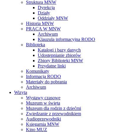
Struktura MNW
Dyrekcja
Działy
Oddziały MNW
Historia MNW
PRACA W MNW
Archiwum
Klauzula informacyjna RODO
Biblioteka
Katalogi i bazy danych
Udostępnianie zbiorów
Zbiory Biblioteki MNW
Przydatne linki
Komunikaty
Informacja RODO
Materiały do pobrania
Archiwum
Wizyta
Wystawy czasowe
Muzeum w święta
Muzeum dla rodzin z dziećmi
Zwiedzanie z przewodnikiem
Audioprzewodniki
Księgarnia MNW
Kino MUZ