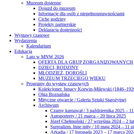
Muzeum dostępne
Dojazd do muzeum
Informacje dla osób z niepełnosprawnościami
Ciche godziny
Projekty partnerskie
Deklaracja dostępności
Wystawy czasowe
Wydarzenia
Kalendarium
Edukacja
Lato w MNW 2026
OFERTA DLA GRUP ZORGANIZOWANYCH
DZIECI, RODZINY
MŁODZIEŻ, DOROŚLI
MUZEUM TRZECIEGO WIEKU
Programy do wystaw czasowych
Kolekcjoner. Ignacy Korwin-Milewski (1846–192
Olga Boznańska
Mityczne otwarcie / Galeria Sztuki Starożytnej
Archiwum
Czarny karnawał / 3 października 2025 – 11
Autoportrety / 21 marca – 20 lipca 2025
Józef Chełmoński / 27 września 2024 – 2 lu
Surrealizm. Inne mity / 10 maja 2024 – 11 s
Arkadia / 17 listopada 2023 – 17 marca 202