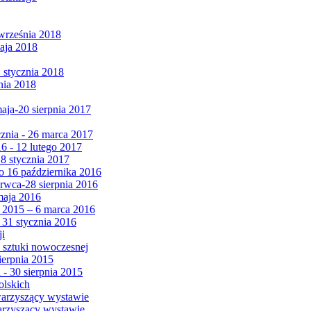
września 2018
maja 2018
1 stycznia 2018
nia 2018
maja-20 sierpnia 2017
cznia - 26 marca 2017
6 - 12 lutego 2017
 8 stycznia 2017
 16 października 2016
erwca-28 sierpnia 2016
maja 2016
da 2015 – 6 marca 2016
 31 stycznia 2016
ji
 sztuki nowoczesnej
ierpnia 2015
 - 30 sierpnia 2015
olskich
warzyszący wystawie
arzyszący wystawie