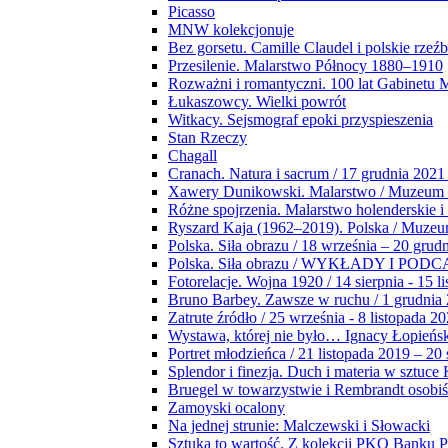
Picasso
MNW kolekcjonuje
Bez gorsetu. Camille Claudel i polskie rzeź
Przesilenie. Malarstwo Północy 1880–1910
Rozważni i romantyczni. 100 lat Gabinetu
Łukaszowcy. Wielki powrót
Witkacy. Sejsmograf epoki przyspieszenia
Stan Rzeczy
Chagall
Cranach. Natura i sacrum / 17 grudnia 2021
Xawery Dunikowski. Malarstwo / Muzeum 
Różne spojrzenia. Malarstwo holenderskie i
Ryszard Kaja (1962–2019). Polska / Muze
Polska. Siła obrazu / 18 września – 20 grud
Polska. Siła obrazu / WYKŁADY I POD
Fotorelacje. Wojna 1920 / 14 sierpnia - 15 l
Bruno Barbey. Zawsze w ruchu / 1 grudnia
Zatrute źródło / 25 września - 8 listopada 2
Wystawa, której nie było… Ignacy Łopieńs
Portret młodzieńca / 21 listopada 2019 – 20
Splendor i finezja. Duch i materia w sztuce 
Bruegel w towarzystwie i Rembrandt osobiś
Zamoyski ocalony
Na jednej strunie: Malczewski i Słowacki
Sztuka to wartość. Z kolekcji PKO Banku P