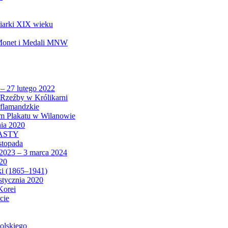
biarki XIX wieku
 Monet i Medali MNW
 – 27 lutego 2022
Rzeźby w Królikarni
 flamandzkie
um Plakatu w Wilanowie
nia 2020
CASTY
istopada
 2023 – 3 marca 2024
020
ki (1865–1941)
 stycznia 2020
Korei
cie
olskiego