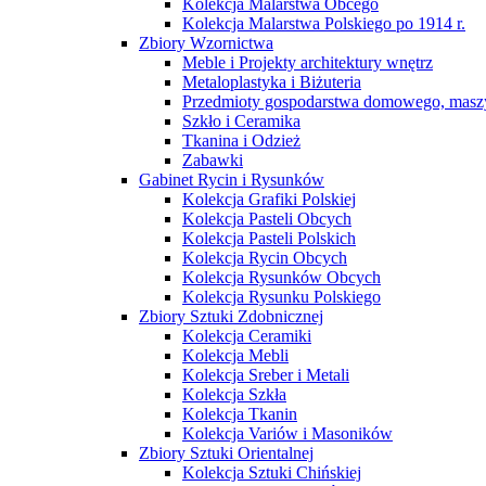
Kolekcja Malarstwa Obcego
Kolekcja Malarstwa Polskiego po 1914 r.
Zbiory Wzornictwa
Meble i Projekty architektury wnętrz
Metaloplastyka i Biżuteria
Przedmioty gospodarstwa domowego, maszy
Szkło i Ceramika
Tkanina i Odzież
Zabawki
Gabinet Rycin i Rysunków
Kolekcja Grafiki Polskiej
Kolekcja Pasteli Obcych
Kolekcja Pasteli Polskich
Kolekcja Rycin Obcych
Kolekcja Rysunków Obcych
Kolekcja Rysunku Polskiego
Zbiory Sztuki Zdobnicznej
Kolekcja Ceramiki
Kolekcja Mebli
Kolekcja Sreber i Metali
Kolekcja Szkła
Kolekcja Tkanin
Kolekcja Variów i Masoników
Zbiory Sztuki Orientalnej
Kolekcja Sztuki Chińskiej