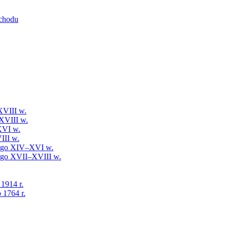
schodu
XVIII w.
XVIII w.
XVI w.
III w.
iego XIV–XVI w.
iego XVII–XVIII w.
 1914 r.
 1764 r.