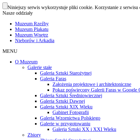
Niniejszy serwis wykorzystuje pliki cookie. Korzystanie z serwisu 
Nasze oddziały
Muzeum Rzeźby
Muzeum Plakatu
Muzeum Wnętrz
Nieborów i Arkadia
MENU
O Muzeum
Galerie stałe
Galeria Sztuki Starożytnej
Galeria Faras
Założenia projektowe i architektoniczne
Pokaz poświęcony Galerii Faras w Google Cu
Galeria Sztuki Średniowiecznej
Galeria Sztuki Dawnej
Galeria Sztuki XIX Wieku
Gabinet Fotografii
Galeria Wzornictwa Polskiego
Galerie w przygotowaniu
Galeria Sztuki XX i XXI Wieku
Zbiory