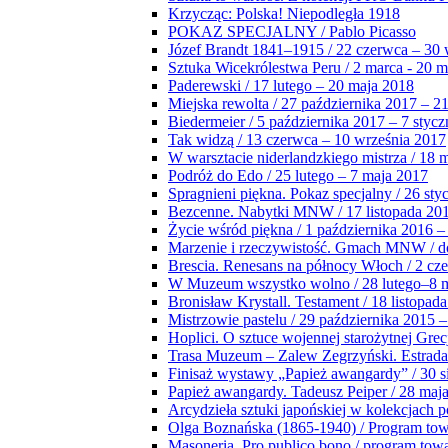
Krzycząc: Polska! Niepodległa 1918
POKAZ SPECJALNY / Pablo Picasso
Józef Brandt 1841–1915 / 22 czerwca – 30 
Sztuka Wicekrólestwa Peru / 2 marca - 20 
Paderewski / 17 lutego – 20 maja 2018
Miejska rewolta / 27 października 2017 – 2
Biedermeier / 5 października 2017 – 7 stycz
Tak widzą / 13 czerwca – 10 września 2017
W warsztacie niderlandzkiego mistrza / 18 
Podróż do Edo / 25 lutego – 7 maja 2017
Spragnieni piękna. Pokaz specjalny / 26 sty
Bezcenne. Nabytki MNW / 17 listopada 201
Życie wśród piękna / 1 października 2016 –
Marzenie i rzeczywistość. Gmach MNW / do
Brescia. Renesans na północy Włoch / 2 cz
W Muzeum wszystko wolno / 28 lutego–8 
Bronisław Krystall. Testament / 18 listopa
Mistrzowie pastelu / 29 października 2015 –
Hoplici. O sztuce wojennej starożytnej Grec
Trasa Muzeum – Zalew Zegrzyński. Estrada
Finisaż wystawy „Papież awangardy” / 30 s
Papież awangardy. Tadeusz Peiper / 28 maja
Arcydzieła sztuki japońskiej w kolekcjach p
Olga Boznańska (1865-1940) / Program to
Masoneria. Pro publico bono / program tow