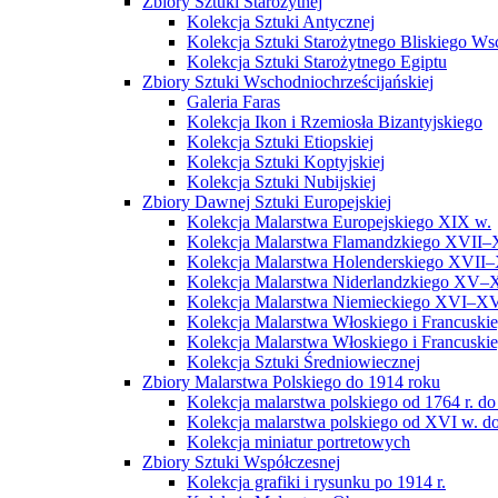
Zbiory Sztuki Starożytnej
Kolekcja Sztuki Antycznej
Kolekcja Sztuki Starożytnego Bliskiego W
Kolekcja Sztuki Starożytnego Egiptu
Zbiory Sztuki Wschodniochrześcijańskiej
Galeria Faras
Kolekcja Ikon i Rzemiosła Bizantyjskiego
Kolekcja Sztuki Etiopskiej
Kolekcja Sztuki Koptyjskiej
Kolekcja Sztuki Nubijskiej
Zbiory Dawnej Sztuki Europejskiej
Kolekcja Malarstwa Europejskiego XIX w.
Kolekcja Malarstwa Flamandzkiego XVII–
Kolekcja Malarstwa Holenderskiego XVII–
Kolekcja Malarstwa Niderlandzkiego XV–
Kolekcja Malarstwa Niemieckiego XVI–XV
Kolekcja Malarstwa Włoskiego i Francusk
Kolekcja Malarstwa Włoskiego i Francusk
Kolekcja Sztuki Średniowiecznej
Zbiory Malarstwa Polskiego do 1914 roku
Kolekcja malarstwa polskiego od 1764 r. do
Kolekcja malarstwa polskiego od XVI w. do
Kolekcja miniatur portretowych
Zbiory Sztuki Współczesnej
Kolekcja grafiki i rysunku po 1914 r.