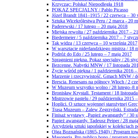
Krzycząc: Polska! Niepodległa 1918
POKAZ SPECJALNY / Pablo Picasso
Józef Brandt 1841–1915 / 22 czerwca – 30 
Sztuka Wicekrólestwa Peru / 2 marca - 20 
Paderewski / 17 lutego – 20 maja 2018
Miejska rewolta / 27 października 2017 – 2
Biedermeier / 5 października 2017 – 7 stycz
Tak widzą / 13 czerwca – 10 września 2017
W warsztacie niderlandzkiego mistrza / 18 
Podróż do Edo / 25 lutego – 7 maja 2017
Spragnieni piękna. Pokaz specjalny / 26 sty
Bezcenne. Nabytki MNW / 17 listopada 201
Życie wśród piękna / 1 października 2016 –
Marzenie i rzeczywistość. Gmach MNW / do
Brescia. Renesans na północy Włoch / 2 cz
W Muzeum wszystko wolno / 28 lutego–8 
Bronisław Krystall. Testament / 18 listopa
Mistrzowie pastelu / 29 października 2015 –
Hoplici. O sztuce wojennej starożytnej Grec
Trasa Muzeum – Zalew Zegrzyński. Estrada
Finisaż wystawy „Papież awangardy” / 30 s
Papież awangardy. Tadeusz Peiper / 28 maja
Arcydzieła sztuki japońskiej w kolekcjach p
Olga Boznańska (1865-1940) / Program to
Masoneria. Pro publico bono / program tow