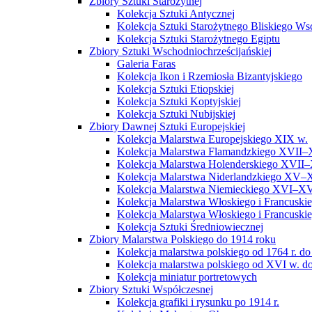
Zbiory Sztuki Starożytnej
Kolekcja Sztuki Antycznej
Kolekcja Sztuki Starożytnego Bliskiego W
Kolekcja Sztuki Starożytnego Egiptu
Zbiory Sztuki Wschodniochrześcijańskiej
Galeria Faras
Kolekcja Ikon i Rzemiosła Bizantyjskiego
Kolekcja Sztuki Etiopskiej
Kolekcja Sztuki Koptyjskiej
Kolekcja Sztuki Nubijskiej
Zbiory Dawnej Sztuki Europejskiej
Kolekcja Malarstwa Europejskiego XIX w.
Kolekcja Malarstwa Flamandzkiego XVII–
Kolekcja Malarstwa Holenderskiego XVII–
Kolekcja Malarstwa Niderlandzkiego XV–
Kolekcja Malarstwa Niemieckiego XVI–XV
Kolekcja Malarstwa Włoskiego i Francusk
Kolekcja Malarstwa Włoskiego i Francusk
Kolekcja Sztuki Średniowiecznej
Zbiory Malarstwa Polskiego do 1914 roku
Kolekcja malarstwa polskiego od 1764 r. do
Kolekcja malarstwa polskiego od XVI w. do
Kolekcja miniatur portretowych
Zbiory Sztuki Współczesnej
Kolekcja grafiki i rysunku po 1914 r.