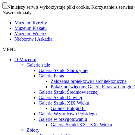
Niniejszy serwis wykorzystuje pliki cookie. Korzystanie z serwisu 
Nasze oddziały
Muzeum Rzeźby
Muzeum Plakatu
Muzeum Wnętrz
Nieborów i Arkadia
MENU
O Muzeum
Galerie stałe
Galeria Sztuki Starożytnej
Galeria Faras
Założenia projektowe i architektoniczne
Pokaz poświęcony Galerii Faras w Google Cu
Galeria Sztuki Średniowiecznej
Galeria Sztuki Dawnej
Galeria Sztuki XIX Wieku
Gabinet Fotografii
Galeria Wzornictwa Polskiego
Galerie w przygotowaniu
Galeria Sztuki XX i XXI Wieku
Zbiory