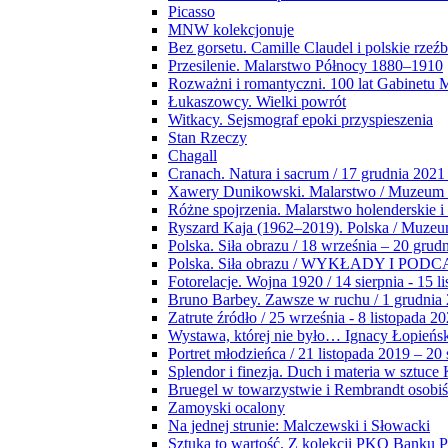
Picasso
MNW kolekcjonuje
Bez gorsetu. Camille Claudel i polskie rzeź
Przesilenie. Malarstwo Północy 1880–1910
Rozważni i romantyczni. 100 lat Gabinetu
Łukaszowcy. Wielki powrót
Witkacy. Sejsmograf epoki przyspieszenia
Stan Rzeczy
Chagall
Cranach. Natura i sacrum / 17 grudnia 2021
Xawery Dunikowski. Malarstwo / Muzeum 
Różne spojrzenia. Malarstwo holenderskie i
Ryszard Kaja (1962–2019). Polska / Muze
Polska. Siła obrazu / 18 września – 20 grud
Polska. Siła obrazu / WYKŁADY I POD
Fotorelacje. Wojna 1920 / 14 sierpnia - 15 l
Bruno Barbey. Zawsze w ruchu / 1 grudnia
Zatrute źródło / 25 września - 8 listopada 2
Wystawa, której nie było… Ignacy Łopieńs
Portret młodzieńca / 21 listopada 2019 – 20
Splendor i finezja. Duch i materia w sztuce 
Bruegel w towarzystwie i Rembrandt osobiś
Zamoyski ocalony
Na jednej strunie: Malczewski i Słowacki
Sztuka to wartość. Z kolekcji PKO Banku P