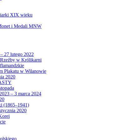
biarki XIX wieku
 Monet i Medali MNW
 – 27 lutego 2022
Rzeźby w Królikarni
 flamandzkie
um Plakatu w Wilanowie
nia 2020
CASTY
istopada
 2023 – 3 marca 2024
020
ki (1865–1941)
 stycznia 2020
Korei
cie
olskiego