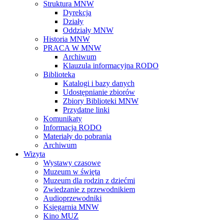
Struktura MNW
Dyrekcja
Działy
Oddziały MNW
Historia MNW
PRACA W MNW
Archiwum
Klauzula informacyjna RODO
Biblioteka
Katalogi i bazy danych
Udostępnianie zbiorów
Zbiory Biblioteki MNW
Przydatne linki
Komunikaty
Informacja RODO
Materiały do pobrania
Archiwum
Wizyta
Wystawy czasowe
Muzeum w święta
Muzeum dla rodzin z dziećmi
Zwiedzanie z przewodnikiem
Audioprzewodniki
Księgarnia MNW
Kino MUZ