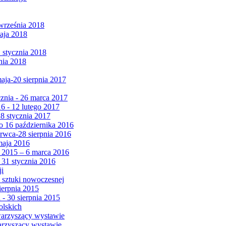
września 2018
maja 2018
1 stycznia 2018
nia 2018
maja-20 sierpnia 2017
cznia - 26 marca 2017
6 - 12 lutego 2017
 8 stycznia 2017
 16 października 2016
erwca-28 sierpnia 2016
maja 2016
da 2015 – 6 marca 2016
 31 stycznia 2016
ji
 sztuki nowoczesnej
ierpnia 2015
 - 30 sierpnia 2015
olskich
warzyszący wystawie
arzyszący wystawie