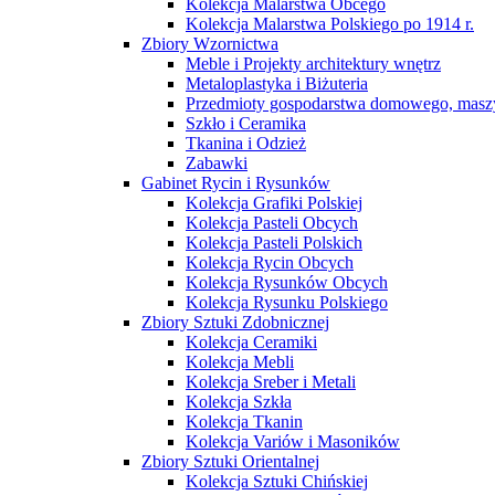
Kolekcja Malarstwa Obcego
Kolekcja Malarstwa Polskiego po 1914 r.
Zbiory Wzornictwa
Meble i Projekty architektury wnętrz
Metaloplastyka i Biżuteria
Przedmioty gospodarstwa domowego, maszy
Szkło i Ceramika
Tkanina i Odzież
Zabawki
Gabinet Rycin i Rysunków
Kolekcja Grafiki Polskiej
Kolekcja Pasteli Obcych
Kolekcja Pasteli Polskich
Kolekcja Rycin Obcych
Kolekcja Rysunków Obcych
Kolekcja Rysunku Polskiego
Zbiory Sztuki Zdobnicznej
Kolekcja Ceramiki
Kolekcja Mebli
Kolekcja Sreber i Metali
Kolekcja Szkła
Kolekcja Tkanin
Kolekcja Variów i Masoników
Zbiory Sztuki Orientalnej
Kolekcja Sztuki Chińskiej