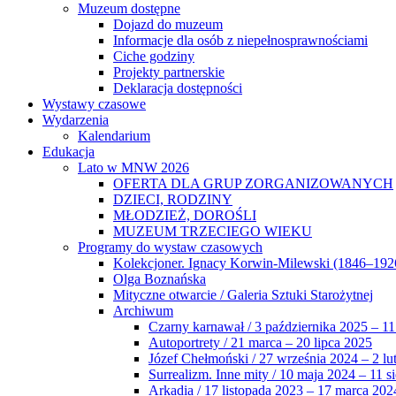
Muzeum dostępne
Dojazd do muzeum
Informacje dla osób z niepełnosprawnościami
Ciche godziny
Projekty partnerskie
Deklaracja dostępności
Wystawy czasowe
Wydarzenia
Kalendarium
Edukacja
Lato w MNW 2026
OFERTA DLA GRUP ZORGANIZOWANYCH
DZIECI, RODZINY
MŁODZIEŻ, DOROŚLI
MUZEUM TRZECIEGO WIEKU
Programy do wystaw czasowych
Kolekcjoner. Ignacy Korwin-Milewski (1846–192
Olga Boznańska
Mityczne otwarcie / Galeria Sztuki Starożytnej
Archiwum
Czarny karnawał / 3 października 2025 – 11
Autoportrety / 21 marca – 20 lipca 2025
Józef Chełmoński / 27 września 2024 – 2 lu
Surrealizm. Inne mity / 10 maja 2024 – 11 s
Arkadia / 17 listopada 2023 – 17 marca 202