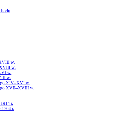
schodu
XVIII w.
XVIII w.
XVI w.
III w.
iego XIV–XVI w.
iego XVII–XVIII w.
 1914 r.
 1764 r.