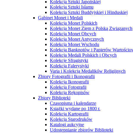
Kolekcja Sztuki Japońskiej
Kolekcja Sztuki Islamu
Kolekcja Sztuki Buddyjskiej i Hinduskiej
Gabinet Monet i Medali
Kolekcja Monet Polskich
Kolekcja Monet Ziem z Polską Związanych
Kolekcja Monet Obcych
Kolekcja Monet Antycznych
Kolekcja Monet Wschodu
Kolekcja Banknotów i Papierów Wartości
Kolekcja Medali Polskich i Obcych
Kolekcje Sfragistyki
Kolekcja Falerystyki
Varia i Kolekcja Medalików Religijnych
Zbiory Fotografii i Ikonografii
Kolekcja Ikonografii
Kolekcja Fotografii
Kolekcja Rękopisów
Zbiory Biblioteki
Czasopisma i kalendarze
Książki wydane po 1800 r.
Kolekcja Kartografii
Kolekcja Starodruków
Katalogi aukcyjne
Udostępnianie zbiorów Biblioteki