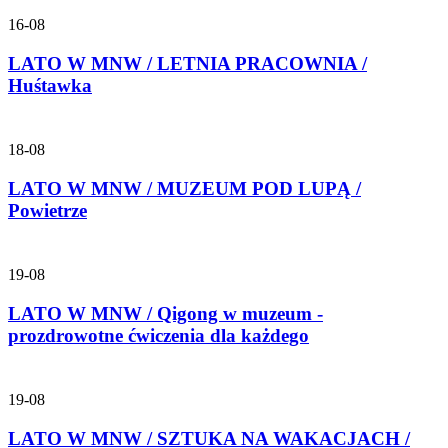
16-08
LATO W MNW / LETNIA PRACOWNIA /
Huśtawka
18-08
LATO W MNW / MUZEUM POD LUPĄ /
Powietrze
19-08
LATO W MNW / Qigong w muzeum -
prozdrowotne ćwiczenia dla każdego
19-08
LATO W MNW / SZTUKA NA WAKACJACH /