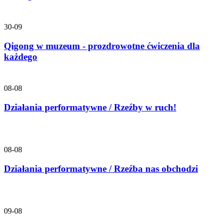
30-09
Qigong w muzeum - prozdrowotne ćwiczenia dla
każdego
08-08
Działania performatywne / Rzeźby w ruch!
08-08
Działania performatywne / Rzeźba nas obchodzi
09-08