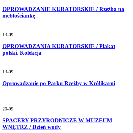
OPROWADZANIE KURATORSKIE / Rzeźba na
meblościankę
13-09
OPROWADZANIA KURATORSKIE / Plakat
polski. Kolekcja
13-09
Oprowadzanie po Parku Rzeźby w Królikarni
20-09
SPACERY PRZYRODNICZE W MUZEUM
WNĘTRZ / Dzień wody