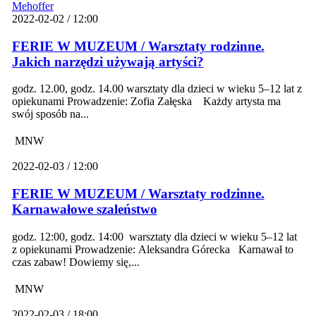
2022-02-02 / 12:00
FERIE W MUZEUM / Warsztaty rodzinne.
Jakich narzędzi używają artyści?
godz. 12.00, godz. 14.00 warsztaty dla dzieci w wieku 5–12 lat z
opiekunami Prowadzenie: Zofia Załęska Każdy artysta ma
swój sposób na...
MNW
2022-02-03 / 12:00
FERIE W MUZEUM / Warsztaty rodzinne.
Karnawałowe szaleństwo
godz. 12:00, godz. 14:00 warsztaty dla dzieci w wieku 5–12 lat
z opiekunami Prowadzenie: Aleksandra Górecka Karnawał to
czas zabaw! Dowiemy się,...
MNW
2022-02-03 / 18:00