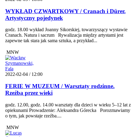
WYKŁAD CZWARTKOWY / Cranach i Dürer.
Artystyczny pojedynek
godz. 18.00 wykład Joanny Sikorskiej, towarzyszący wystawie
Cranach. Natura i sacrum Rywalizacja między artystami jest
zapewne tak stara jak sama sztuka, a przykład...
MNW
2022-02-04 / 12:00
FERIE W MUZEUM / Warsztaty rodzinne.
Rzeźba przez wieki
godz. 12.00, godz. 14.00 warsztaty dla dzieci w wieku 5–12 lat z
opiekunami Prowadzenie: Aleksandra Górecka Porozmawiamy
o tym, jak powstaje rzeźba....
MNW