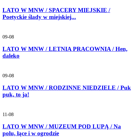
LATO W MNW / SPACERY MIEJSKIE /
Poetyckie ślady w miejskiej...
09-08
LATO W MNW / LETNIA PRACOWNIA / Hen,
daleko
09-08
LATO W MNW / RODZINNE NIEDZIELE / Puk
puk, to ja!
11-08
LATO W MNW / MUZEUM POD LUPĄ / Na
polu, łące i w ogrodzie