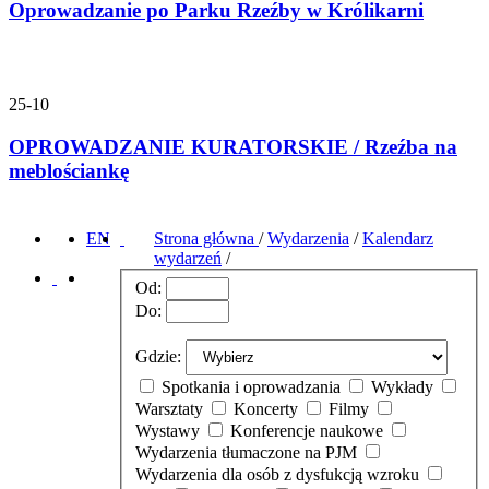
Oprowadzanie po Parku Rzeźby w Królikarni
25-10
OPROWADZANIE KURATORSKIE / Rzeźba na
meblościankę
EN
Strona główna
/
Wydarzenia
/
Kalendarz
wydarzeń
/
Od:
Do:
Gdzie:
Spotkania i oprowadzania
Wykłady
Warsztaty
Koncerty
Filmy
Wystawy
Konferencje naukowe
Wydarzenia tłumaczone na PJM
Wydarzenia dla osób z dysfukcją wzroku