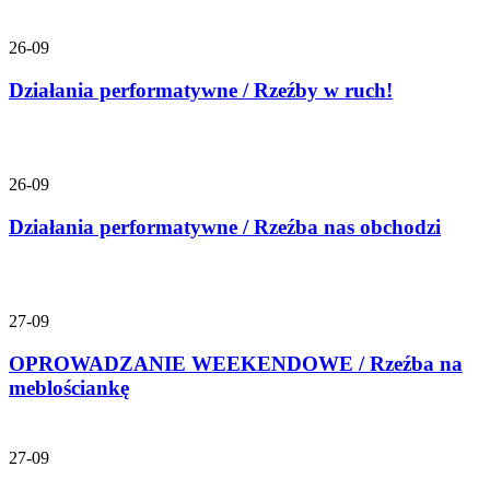
26-09
Działania performatywne / Rzeźby w ruch!
26-09
Działania performatywne / Rzeźba nas obchodzi
27-09
OPROWADZANIE WEEKENDOWE / Rzeźba na
meblościankę
27-09