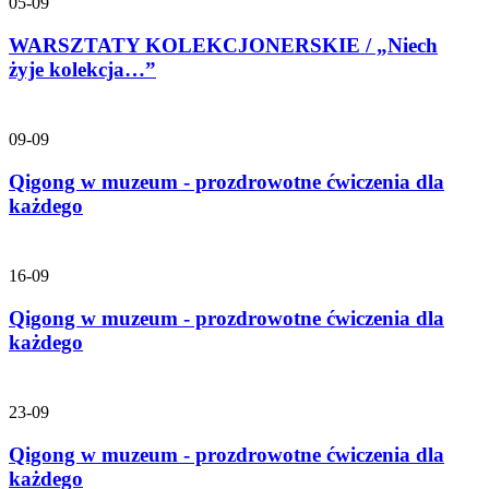
05-09
WARSZTATY KOLEKCJONERSKIE / „Niech
żyje kolekcja…”
09-09
Qigong w muzeum - prozdrowotne ćwiczenia dla
każdego
16-09
Qigong w muzeum - prozdrowotne ćwiczenia dla
każdego
23-09
Qigong w muzeum - prozdrowotne ćwiczenia dla
każdego