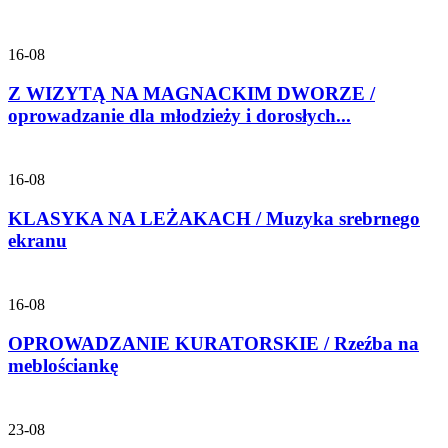
16-08
Z WIZYTĄ NA MAGNACKIM DWORZE /
oprowadzanie dla młodzieży i dorosłych...
16-08
KLASYKA NA LEŻAKACH / Muzyka srebrnego
ekranu
16-08
OPROWADZANIE KURATORSKIE / Rzeźba na
meblościankę
23-08