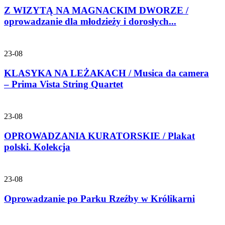
Z WIZYTĄ NA MAGNACKIM DWORZE /
oprowadzanie dla młodzieży i dorosłych...
23-08
KLASYKA NA LEŻAKACH / Musica da camera
– Prima Vista String Quartet
23-08
OPROWADZANIA KURATORSKIE / Plakat
polski. Kolekcja
23-08
Oprowadzanie po Parku Rzeźby w Królikarni