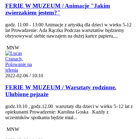
FERIE W MUZEUM / Animacje "Jakim
zwierzakiem jestem?"
godz. 11:00 - 13:00 Animacje z artystką dla dzieci w wieku 5-12
lat Prowadzenie: Ada Rączka Podczas warsztatów będziemy
obrysowywać siebie nawzajem na dużej kartce papieru,...
MNW
2022-02-06 / 10:10
FERIE W MUZEUM / Warsztaty rodzinne.
Ulubione pejzaże
godz.10.10 , godz.12.00 warsztaty dla dzieci w wieku 5–12 lat z
opiekunami Prowadzenie: Karolina Goska Każdy z
uczestników spotkania będzie miał...
MNW