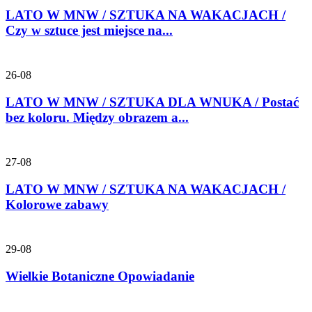
LATO W MNW / SZTUKA NA WAKACJACH /
Czy w sztuce jest miejsce na...
26-08
LATO W MNW / SZTUKA DLA WNUKA / Postać
bez koloru. Między obrazem a...
27-08
LATO W MNW / SZTUKA NA WAKACJACH /
Kolorowe zabawy
29-08
Wielkie Botaniczne Opowiadanie