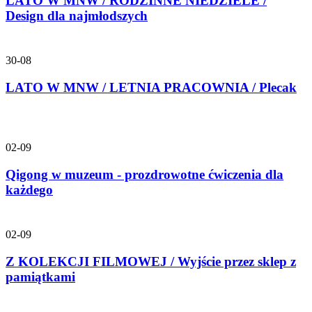
LATO W MNW / RODZINNE NIEDZIELE /
Design dla najmłodszych
30-08
LATO W MNW / LETNIA PRACOWNIA / Plecak
02-09
Qigong w muzeum - prozdrowotne ćwiczenia dla
każdego
02-09
Z KOLEKCJI FILMOWEJ / Wyjście przez sklep z
pamiątkami