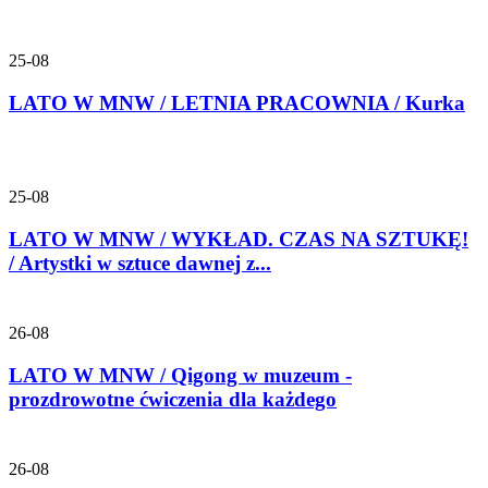
25-08
LATO W MNW / LETNIA PRACOWNIA / Kurka
25-08
LATO W MNW / WYKŁAD. CZAS NA SZTUKĘ!
/ Artystki w sztuce dawnej z...
26-08
LATO W MNW / Qigong w muzeum -
prozdrowotne ćwiczenia dla każdego
26-08