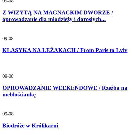
09-08
Z WIZYTĄ NA MAGNACKIM DWORZE /
oprowadzanie dla młodzieży i dorosłych...
09-08
KLASYKA NA LEŻAKACH / From Paris to Lviv
09-08
OPROWADZANIE WEEKENDOWE / Rzeźba na
meblościankę
09-08
Biodróże w Królikarni