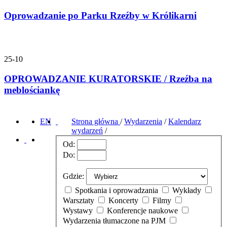
Oprowadzanie po Parku Rzeźby w Królikarni
25-10
OPROWADZANIE KURATORSKIE / Rzeźba na
meblościankę
EN
Strona główna
/
Wydarzenia
/
Kalendarz
wydarzeń
/
Od:
Do:
Gdzie:
Spotkania i oprowadzania
Wykłady
Warsztaty
Koncerty
Filmy
Wystawy
Konferencje naukowe
Wydarzenia tłumaczone na PJM