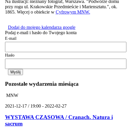
Na ilustracji: nieznany fotograf, Warszawa. "Podwórze domu
przy rogu ul. Krakowskie Przedmieście i Mariensztatu.", ok.
1865. Więcej o obiekcie w
Cyfrowym MNW.
Dodaj do mojego kalendarza google
Podaj e-mail i hasło do Twojego konta
E-mail
Hasło
Pozostałe wydarzenia miesiąca
MNW
2021-12-17 / 19:00 - 2022-02-27
WYSTAWA CZASOWA / Cranach. Natura i
sacrum