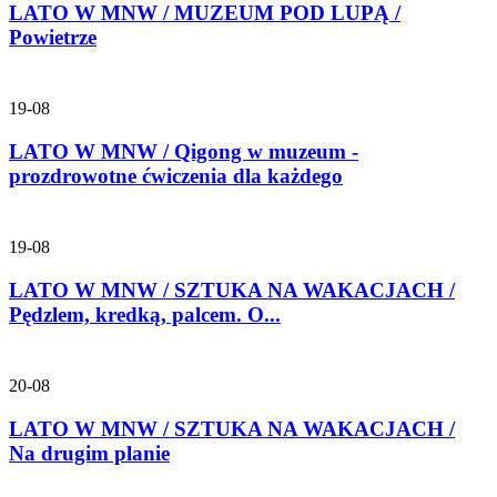
LATO W MNW / MUZEUM POD LUPĄ /
Powietrze
19-08
LATO W MNW / Qigong w muzeum -
prozdrowotne ćwiczenia dla każdego
19-08
LATO W MNW / SZTUKA NA WAKACJACH /
Pędzlem, kredką, palcem. O...
20-08
LATO W MNW / SZTUKA NA WAKACJACH /
Na drugim planie