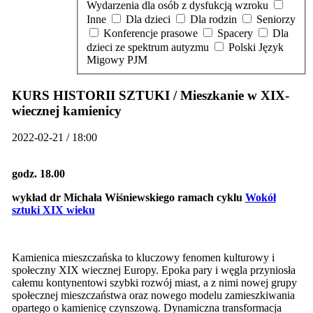
Wydarzenia dla osób z dysfukcją wzroku
Inne
Dla dzieci
Dla rodzin
Seniorzy
Konferencje prasowe
Spacery
Dla
dzieci ze spektrum autyzmu
Polski Język
Migowy PJM
KURS HISTORII SZTUKI / Mieszkanie w XIX-
wiecznej kamienicy
2022-02-21 / 18:00
godz. 18.00
wykład dr Michała Wiśniewskiego ramach cyklu
Wokół
sztuki XIX wieku
Kamienica mieszczańska to kluczowy fenomen kulturowy i
społeczny XIX wiecznej Europy. Epoka pary i węgla przyniosła
całemu kontynentowi szybki rozwój miast, a z nimi nowej grupy
społecznej mieszczaństwa oraz nowego modelu zamieszkiwania
opartego o kamienicę czynszową. Dynamiczna transformacja