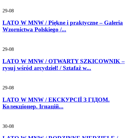
29-08
LATO W MNW / Piękne i praktyczne – Galeria
Wzornictwa Polskiego /...
29-08
LATO W MNW / OTWARTY SZKICOWNIK –
rysuj wśród arcydzieł! / Sztafaż w...
29-08
LATO W MNW / ЕКСКУРСІЇ З ГІДОМ.
Колекціонер. Ігнацій...
30-08