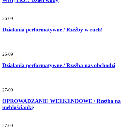
WNĘTRZ / Dzień wody
26-09
Działania performatywne / Rzeźby w ruch!
26-09
Działania performatywne / Rzeźba nas obchodzi
27-09
OPROWADZANIE WEEKENDOWE / Rzeźba na
meblościankę
27-09