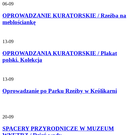
06-09
OPROWADZANIE KURATORSKIE / Rzeźba na
meblościankę
13-09
OPROWADZANIA KURATORSKIE / Plakat
polski. Kolekcja
13-09
Oprowadzanie po Parku Rzeźby w Królikarni
20-09
SPACERY PRZYRODNICZE W MUZEUM