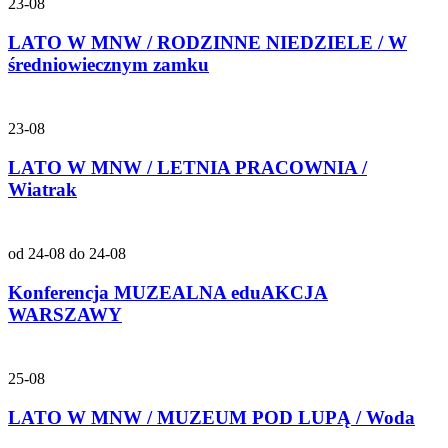
23-08
LATO W MNW / RODZINNE NIEDZIELE / W
średniowiecznym zamku
23-08
LATO W MNW / LETNIA PRACOWNIA /
Wiatrak
od 24-08 do 24-08
Konferencja MUZEALNA eduAKCJA
WARSZAWY
25-08
LATO W MNW / MUZEUM POD LUPĄ / Woda