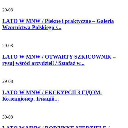
29-08
LATO W MNW / Piękne i praktyczne – Galeria
Wzornictwa Polskiego /...
29-08
LATO W MNW / OTWARTY SZKICOWNIK –
rysuj wśród arcydzieł! / Sztafaż w...
29-08
LATO W MNW / ЕКСКУРСІЇ З ГІДОМ.
Колекціонер. Ігнацій...
30-08