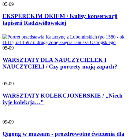
05-09
EKSPERCKIM OKIEM / Kulisy konserwacji
tapiserii Radziwiłłowskiej
05-09
WARSZTATY DLA NAUCZYCIELEK I
NAUCZYCIELI / Czy portrety mają zapach?
05-09
WARSZTATY KOLEKCJONERSKIE / „Niech
żyje kolekcja…”
09-09
Qigong w muzeum - prozdrowotne ćwiczenia dla