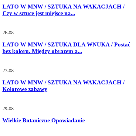
LATO W MNW / SZTUKA NA WAKACJACH /
Czy w sztuce jest miejsce na...
26-08
LATO W MNW / SZTUKA DLA WNUKA / Postać
bez koloru. Między obrazem a...
27-08
LATO W MNW / SZTUKA NA WAKACJACH /
Kolorowe zabawy
29-08
Wielkie Botaniczne Opowiadanie