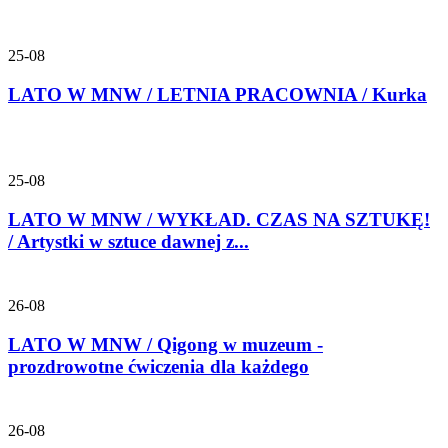
25-08
LATO W MNW / LETNIA PRACOWNIA / Kurka
25-08
LATO W MNW / WYKŁAD. CZAS NA SZTUKĘ!
/ Artystki w sztuce dawnej z...
26-08
LATO W MNW / Qigong w muzeum -
prozdrowotne ćwiczenia dla każdego
26-08