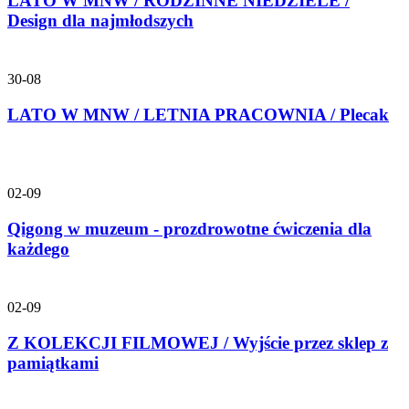
LATO W MNW / RODZINNE NIEDZIELE /
Design dla najmłodszych
30-08
LATO W MNW / LETNIA PRACOWNIA / Plecak
02-09
Qigong w muzeum - prozdrowotne ćwiczenia dla
każdego
02-09
Z KOLEKCJI FILMOWEJ / Wyjście przez sklep z
pamiątkami