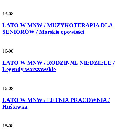
13-08
LATO W MNW / MUZYKOTERAPIA DLA
SENIORÓW / Morskie opowieści
16-08
LATO W MNW / RODZINNE NIEDZIELE /
Legendy warszawskie
16-08
LATO W MNW / LETNIA PRACOWNIA /
Huśtawka
18-08