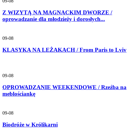
09-08
Z WIZYTĄ NA MAGNACKIM DWORZE /
oprowadzanie dla młodzieży i dorosłych...
09-08
KLASYKA NA LEŻAKACH / From Paris to Lviv
09-08
OPROWADZANIE WEEKENDOWE / Rzeźba na
meblościankę
09-08
Biodróże w Królikarni