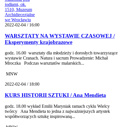
2022-02-04 / 16:00
WARSZTATY NA WYSTAWIE CZASOWEJ /
Eksperymenty krajobrazowe
godz. 16.00 warsztaty dla młodzieży i dorosłych towarzyszące
wystawie Cranach. Natura i sacrum Prowadzenie: Michał
Mroczka Podczas warsztatów malarskich...
MNW
2022-02-04 / 18:00
KURS HISTORII SZTUKI / Ana Mendieta
godz. 18.00 wykład Emilii Maryniak ramach cyklu Wielcy
twórcy Ana Mendieta to jedna z najważniejszych artystek
współtworzących sztukę inspirowaną...