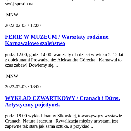
swój sposób na...
MNW
2022-02-03 / 12:00
FERIE W MUZEUM / Warsztaty rodzinne.
Karnawałowe szaleństwo
godz. 12:00, godz. 14:00 warsztaty dla dzieci w wieku 5–12 lat
z opiekunami Prowadzenie: Aleksandra Górecka Karnawał to
czas zabaw! Dowiemy się,...
MNW
2022-02-03 / 18:00
WYKŁAD CZWARTKOWY / Cranach i Dürer.
Artystyczny pojedynek
godz. 18.00 wykład Joanny Sikorskiej, towarzyszący wystawie
Cranach. Natura i sacrum Rywalizacja między artystami jest
zapewne tak stara jak sama sztuka, a przykład...