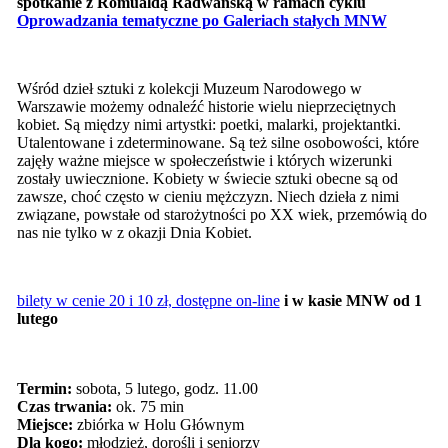
spotkanie z Romualdą Radwańską w ramach cyklu
Oprowadzania tematyczne po Galeriach stałych MNW
Wśród dzieł sztuki z kolekcji Muzeum Narodowego w
Warszawie możemy odnaleźć historie wielu nieprzeciętnych
kobiet. Są między nimi artystki: poetki, malarki, projektantki.
Utalentowane i zdeterminowane. Są też silne osobowości, które
zajęły ważne miejsce w społeczeństwie i których wizerunki
zostały uwiecznione. Kobiety w świecie sztuki obecne są od
zawsze, choć często w cieniu mężczyzn. Niech dzieła z nimi
związane, powstałe od starożytności po XX wiek, przemówią do
nas nie tylko w z okazji Dnia Kobiet.
bilety w cenie 20 i 10 zł, dostępne on-line
i w kasie MNW od 1
lutego
Termin:
sobota, 5 lutego, godz. 11.00
Czas trwania:
ok. 75 min
Miejsce:
zbiórka w Holu Głównym
Dla kogo:
młodzież, dorośli i seniorzy