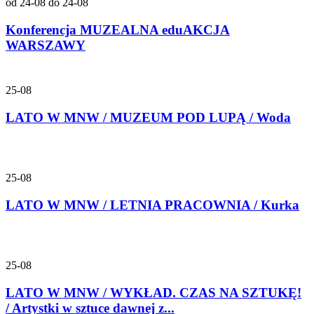
od 24-08 do 24-08
Konferencja MUZEALNA eduAKCJA
WARSZAWY
25-08
LATO W MNW / MUZEUM POD LUPĄ / Woda
25-08
LATO W MNW / LETNIA PRACOWNIA / Kurka
25-08
LATO W MNW / WYKŁAD. CZAS NA SZTUKĘ!
/ Artystki w sztuce dawnej z...