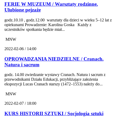
FERIE W MUZEUM / Warsztaty rodzinne.
Ulubione pejzaże
godz.10.10 , godz.12.00 warsztaty dla dzieci w wieku 5–12 lat z
opiekunami Prowadzenie: Karolina Goska Każdy z
uczestników spotkania będzie miał...
MNW
2022-02-06 / 14:00
OPROWADZANIA NIEDZIELNE / Cranach.
Natura i sacrum
godz. 14.00 zwiedzanie wystawy Cranach. Natura i sacrum z
przewodnikami Działu Edukacji, przybliżające założenia
ekspozycji Lucas Cranach starszy (1472–1553) należy do...
MNW
2022-02-07 / 18:00
KURS HISTORII SZTUKI / Socjologia sztuki