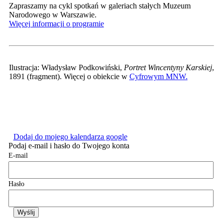
Zapraszamy na cykl spotkań w galeriach stałych Muzeum
Narodowego w Warszawie.
Więcej informacji o programie
Ilustracja: Władysław Podkowiński,
Portret Wincentyny Karskiej
,
1891 (fragment). Więcej o obiekcie w
Cyfrowym MNW.
Dodaj do mojego kalendarza google
Podaj e-mail i hasło do Twojego konta
E-mail
Hasło