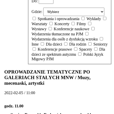
Do:
Gdzie:
Spotkania i oprowadzania
Wykłady
Warsztaty
Koncerty
Filmy
Wystawy
Konferencje naukowe
Wydarzenia tłumaczone na PJM
Wydarzenia dla osób z dysfukcją wzroku
Inne
Dla dzieci
Dla rodzin
Seniorzy
Konferencje prasowe
Spacery
Dla
dzieci ze spektrum autyzmu
Polski Język
Migowy PJM
OPROWADZANIE TEMATYCZNE PO
GALERIACH STAŁYCH MNW / Muzy,
mecenaski, artystki
2022-02-05 / 11:00
godz. 11.00