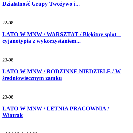
Działalność Grupy Twożywo i...
22-08
LATO W MNW / WARSZTAT / Błękitny splot –
cyjanotypia z wykorzystaniem...
23-08
LATO W MNW / RODZINNE NIEDZIELE / W
średniowiecznym zamku
23-08
LATO W MNW / LETNIA PRACOWNIA /
Wiatrak