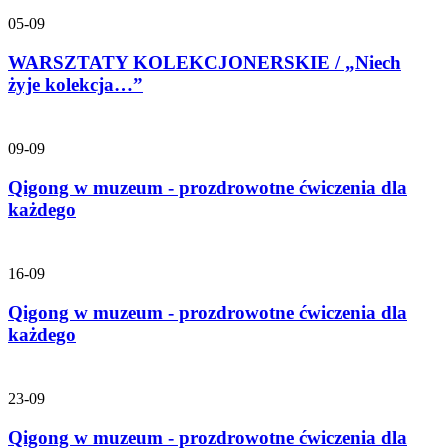
05-09
WARSZTATY KOLEKCJONERSKIE / „Niech
żyje kolekcja…”
09-09
Qigong w muzeum - prozdrowotne ćwiczenia dla
każdego
16-09
Qigong w muzeum - prozdrowotne ćwiczenia dla
każdego
23-09
Qigong w muzeum - prozdrowotne ćwiczenia dla