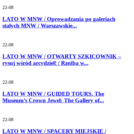
22-08
LATO W MNW / Oprowadzania po galeriach
stałych MNW / Warszawskie...
22-08
LATO W MNW / OTWARTY SZKICOWNIK –
rysuj wśród arcydzieł! / Rzeźba w...
22-08
LATO W MNW / GUIDED TOURS. The
Museum’s Crown Jewel: The Gallery of...
22-08
LATO W MNW / SPACERY MIEJSKIE /