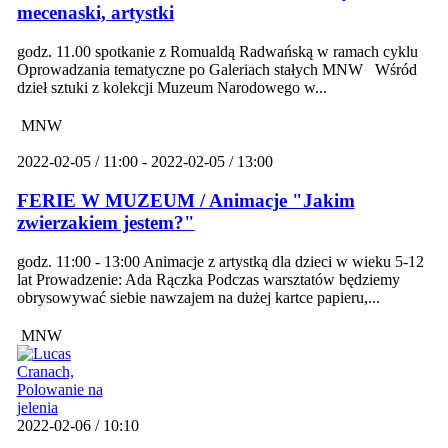
mecenaski, artystki
godz. 11.00 spotkanie z Romualdą Radwańską w ramach cyklu
Oprowadzania tematyczne po Galeriach stałych MNW Wśród
dzieł sztuki z kolekcji Muzeum Narodowego w...
MNW
2022-02-05 / 11:00 - 2022-02-05 / 13:00
FERIE W MUZEUM / Animacje "Jakim
zwierzakiem jestem?"
godz. 11:00 - 13:00 Animacje z artystką dla dzieci w wieku 5-12
lat Prowadzenie: Ada Rączka Podczas warsztatów będziemy
obrysowywać siebie nawzajem na dużej kartce papieru,...
MNW
2022-02-06 / 10:10