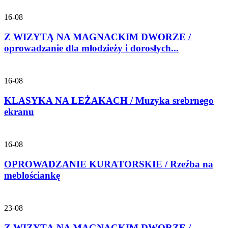
16-08
Z WIZYTĄ NA MAGNACKIM DWORZE /
oprowadzanie dla młodzieży i dorosłych...
16-08
KLASYKA NA LEŻAKACH / Muzyka srebrnego
ekranu
16-08
OPROWADZANIE KURATORSKIE / Rzeźba na
meblościankę
23-08
Z WIZYTĄ NA MAGNACKIM DWORZE /