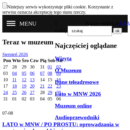
Niniejszy serwis wykorzystuje pliki cookie. Korzystanie z
serwisu oznacza akceptację tego stanu rzeczy.
Nasze oddziały
MENU
x
A
A
A
szukaj
Teraz w muzeum
Najczęściej oglądane
Sierpień 2026
Wizyta
Pon
Wto
Śro
Czw
Pią
Sob
Nie
27
28
29
30
31
01
02
O Muzeum
03
04
05
06
07
08
09
10
11
12
13
14
15
16
Dane teleadresowe
17
18
19
20
21
22
23
24
25
26
27
28
29
30
Lato w MNW 2026
31
01
02
03
04
05
06
Muzeum online
07-08
Audioprzewodniki
LATO w MNW / PO PROSTU: oprowadzania w