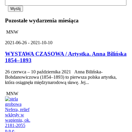
Pozostałe wydarzenia miesiąca
MNW
2021-06-26 - 2021-10-10
WYSTAWA CZASOWA / Artystka. Anna Bilińska
1854–1893
26 czerwca – 10 października 2021 Anna Bilińska-
Bohdanowiczowa (1854–1893) to pierwsza polska artystka,
która osiągnęła międzynarodową sławę. Jej...
MNW