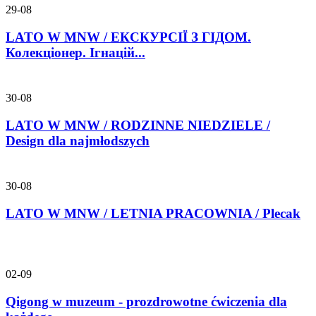
29-08
LATO W MNW / ЕКСКУРСІЇ З ГІДОМ.
Колекціонер. Ігнацій...
30-08
LATO W MNW / RODZINNE NIEDZIELE /
Design dla najmłodszych
30-08
LATO W MNW / LETNIA PRACOWNIA / Plecak
02-09
Qigong w muzeum - prozdrowotne ćwiczenia dla