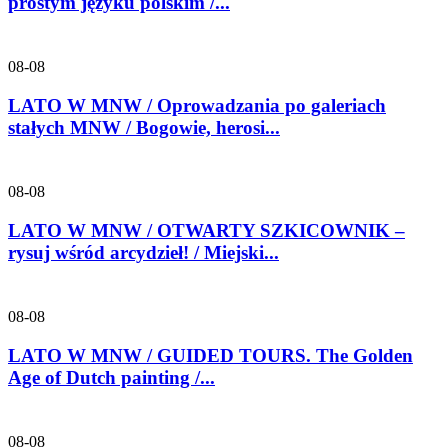
prostym języku polskim /...
08-08
LATO W MNW / Oprowadzania po galeriach
stałych MNW / Bogowie, herosi...
08-08
LATO W MNW / OTWARTY SZKICOWNIK –
rysuj wśród arcydzieł! / Miejski...
08-08
LATO W MNW / GUIDED TOURS. The Golden
Age of Dutch painting /...
08-08