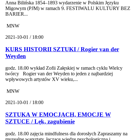
Anna Bilińska 1854–1893 wydarzenie w Polskim Języku
Migowym (PJM) w ramach 9. FESTIWALU KULTURY BEZ
BARIER...
MNW
2021-10-01 / 18:00
KURS HISTORII SZTUKI / Rogier van der
Weyden
godz. 18.00 wykład Zofii Załęskiej w ramach cyklu Wielcy
twórcy Rogier van der Weyden to jeden z najbardziej
wpływowych artystów XV wieku,...
MNW
2021-10-01 / 18:00
SZTUKA W EMOCJACH, EMOCJE W
SZTUCE / Lęk, zagubienie
godz. 18.00 zajęcia mindfulness dla dorosłych Zapraszamy na
muzealne warsztaty, łączące wiedzę psychologiczną i