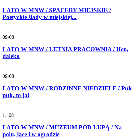
LATO W MNW / SPACERY MIEJSKIE /
Poetyckie ślady w miejskiej...
09-08
LATO W MNW / LETNIA PRACOWNIA / Hen,
daleko
09-08
LATO W MNW / RODZINNE NIEDZIELE / Puk
puk, to ja!
11-08
LATO W MNW / MUZEUM POD LUPĄ / Na
polu, łące i w ogrodzie