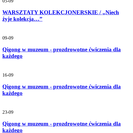
05-09
WARSZTATY KOLEKCJONERSKIE / „Niech
żyje kolekcja…”
09-09
Qigong w muzeum - prozdrowotne ćwiczenia dla
każdego
16-09
Qigong w muzeum - prozdrowotne ćwiczenia dla
każdego
23-09
Qigong w muzeum - prozdrowotne ćwiczenia dla
każdego