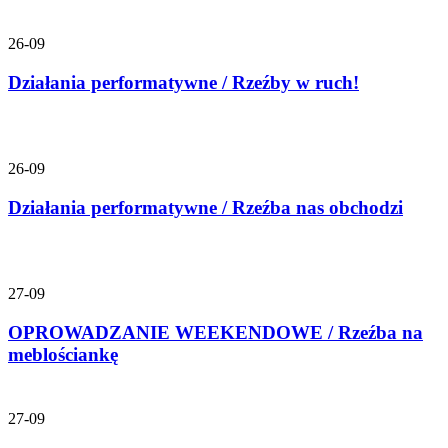
26-09
Działania performatywne / Rzeźby w ruch!
26-09
Działania performatywne / Rzeźba nas obchodzi
27-09
OPROWADZANIE WEEKENDOWE / Rzeźba na
meblościankę
27-09