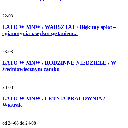
22-08
LATO W MNW / WARSZTAT / Błękitny splot –
cyjanotypia z wykorzystaniem...
23-08
LATO W MNW / RODZINNE NIEDZIELE / W
średniowiecznym zamku
23-08
LATO W MNW / LETNIA PRACOWNIA /
Wiatrak
od 24-08 do 24-08