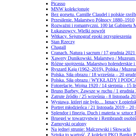
Picasso
MNW kolekcjonuje
Bez gorsetu. Camille Claudel i polskie rzeź
Przesilenie. Malarstwo Północy 1880–1910
Rozważni i romantyczni. 100 lat Gabinetu
Łukaszowcy. Wielki powrót
Witkacy. Sejsmograf epoki przyspieszenia
Stan Rzeczy
Chagall
Cranach. Natura i sacrum / 17 grudnia 2021
Xawery Dunikowski. Malarstwo / Muzeum 
Różne spojrzenia. Malarstwo holenderskie i
Ryszard Kaja (1962–2019). Polska / Muze
Polska. Siła obrazu / 18 września – 20 grud
Polska. Siła obrazu / WYKŁADY I POD
Fotorelacje. Wojna 1920 / 14 sierpnia - 15 l
Bruno Barbey. Zawsze w ruchu / 1 grudnia
Zatrute źródło / 25 września - 8 listopada 2
Wystawa, której nie było… Ignacy Łopieńs
Portret młodzieńca / 21 listopada 2019 – 20
Splendor i finezja. Duch i materia w sztuce 
Bruegel w towarzystwie i Rembrandt osobiś
Zamoyski ocalony
Na jednej strunie: Malczewski i Słowacki
Sztuka to wartość. Z kolekcji PKO Banku P