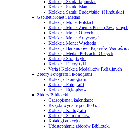
Kolekcja Sztuki Japońskiej
Kolekcja Sztuki Islamu
Kolekcja Sztuki Buddyjskiej i Hinduskiej
Gabinet Monet i Medali
Kolekcja Monet Polskich
Kolekcja Monet Ziem z Polską Związanych
Kolekcja Monet Obcych
Kolekcja Monet Antycznych
Kolekcja Monet Wschodu
Kolekcja Banknotów i Papierów Wartości
Kolekcja Medali Polskich i Obcych
Kolekcje Sfragistyki
Kolekcja Falerystyki
Varia i Kolekcja Medalików Religijnych
Zbiory Fotografii i Ikonografii
Kolekcja Ikonografii
Kolekcja Fotografii
Kolekcja Rękopisów
Zbiory Biblioteki
Czasopisma i kalendarze
Książki wydane po 1800 r.
Kolekcja Kartografii
Kolekcja Starodruków
Katalogi aukcyjne
Udostępnianie zbiorów Biblioteki