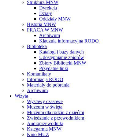
Struktura MNW
Dyrekcja
Działy
Oddziały MNW
Historia MNW
PRACA W MNW
Archiwum
Klauzula informacyjna RODO
Biblioteka
Katalogi i bazy danych
Udostępnianie zbiorów
Zbiory Biblioteki MNW
Przydatne linki
Komunikaty
Informacja RODO
Materiały do pobrania
Archiwum
Wizyta
Wystawy czasowe
Muzeum w święta
Muzeum dla rodzin z dziećmi
Zwiedzanie z przewodnikiem
Audioprzewodniki
Księgarnia MNW
Kino MUZ