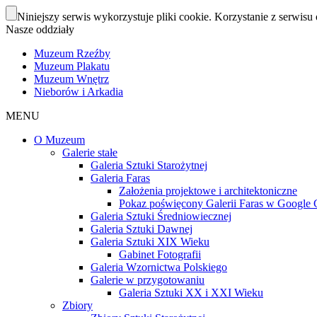
Niniejszy serwis wykorzystuje pliki cookie. Korzystanie z serwisu 
Nasze oddziały
Muzeum Rzeźby
Muzeum Plakatu
Muzeum Wnętrz
Nieborów i Arkadia
MENU
O Muzeum
Galerie stałe
Galeria Sztuki Starożytnej
Galeria Faras
Założenia projektowe i architektoniczne
Pokaz poświęcony Galerii Faras w Google Cu
Galeria Sztuki Średniowiecznej
Galeria Sztuki Dawnej
Galeria Sztuki XIX Wieku
Gabinet Fotografii
Galeria Wzornictwa Polskiego
Galerie w przygotowaniu
Galeria Sztuki XX i XXI Wieku
Zbiory