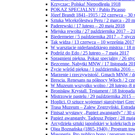
Krzycząc: Polska! Niepodległa 1918
POKAZ SPECJALNY / Pablo Picasso
Józef Brandt 1841–1915 / 22 czerwca – 30 
Sztuka Wicekrólestwa Peru / 2 marca - 20 
Paderewski / 17 lutego – 20 maja 2018
Miejska rewolta / 27 października 2017 – 2
Biedermeier / 5 października 2017 – 7 stycz
Tak widzą / 13 czerwca – 10 września 2017
W warsztacie niderlandzkiego mistrza / 18 
Podróż do Edo / 25 lutego – 7 maja 2017
Spragnieni piękna. Pokaz specjalny / 26 sty
Bezcenne. Nabytki MNW / 17 listopada 201
Życie wśród piękna / 1 października 2016 –
Marzenie i rzeczywistość. Gmach MNW / do
Brescia. Renesans na północy Włoch / 2 cz
W Muzeum wszystko wolno / 28 lutego–8 
Bronisław Krystall. Testament / 18 listopa
Mistrzowie pastelu / 29 października 2015 –
Hoplici. O sztuce wojennej starożytnej Grec
Trasa Muzeum – Zalew Zegrzyński. Estrada
Finisaż wystawy „Papież awangardy” / 30 s
Papież awangardy. Tadeusz Peiper / 28 maja
Arcydzieła sztuki japońskiej w kolekcjach p
Olga Boznańska (1865-1940) / Program to
Masoneria. Pro publico bono / program tow