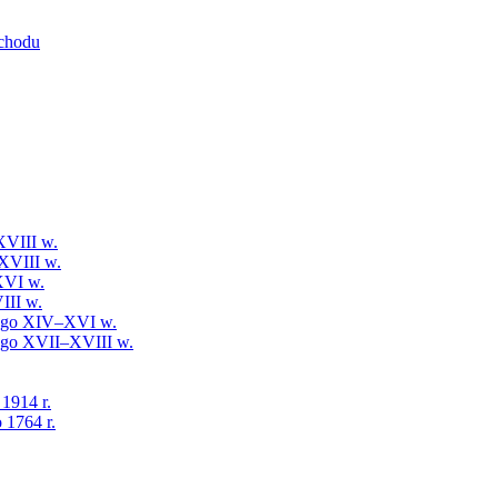
schodu
XVIII w.
XVIII w.
XVI w.
III w.
iego XIV–XVI w.
iego XVII–XVIII w.
 1914 r.
 1764 r.