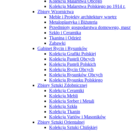
Kolekcja Malarstwa Obcego
Kolekcja Malarstwa Polskiego po 1914 r.
Zbiory Wzornictwa
Meble i Projekty architektury wnętrz
Metaloplastyka i Biżuteria
Przedmioty gospodarstwa domowego, maszy
Szkło i Ceramika
Tkanina i Odzież
Zabawki
Gabinet Rycin i Rysunków
Kolekcja Grafiki Polskiej
Kolekcja Pasteli Obcych
Kolekcja Pasteli Polskich
Kolekcja Rycin Obcych
Kolekcja Rysunków Obcych
Kolekcja Rysunku Polskiego
Zbiory Sztuki Zdobnicznej
Kolekcja Ceramiki
Kolekcja Mebli
Kolekcja Sreber i Metali
Kolekcja Szkła
Kolekcja Tkanin
Kolekcja Variów i Masoników
Zbiory Sztuki Orientalnej
Kolekcja Sztuki Chińskiej