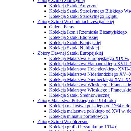
Zbiory Sztuki Starożytnej
Kolekcja Sztuki Antycznej
Kolekcja Sztuki Starożytnego Bliskiego W
Kolekcja Sztuki Starożytnego Egiptu
Zbiory Sztuki Wschodniochrześcijańskiej
Galeria Faras
Kolekcja Ikon i Rzemiosła Bizantyjskiego
Kolekcja Sztuki Etiopskiej
Kolekcja Sztuki Koptyjskiej
Kolekcja Sztuki Nubijskiej
Zbiory Dawnej Sztuki Europejskiej
Kolekcja Malarstwa Europejskiego XIX w.
Kolekcja Malarstwa Flamandzkiego XVII–
Kolekcja Malarstwa Holenderskiego XVII–
Kolekcja Malarstwa Niderlandzkiego XV–
Kolekcja Malarstwa Niemieckiego XVI–XV
Kolekcja Malarstwa Włoskiego i Francusk
Kolekcja Malarstwa Włoskiego i Francusk
Kolekcja Sztuki Średniowiecznej
Zbiory Malarstwa Polskiego do 1914 roku
Kolekcja malarstwa polskiego od 1764 r. do
Kolekcja malarstwa polskiego od XVI w. do
Kolekcja miniatur portretowych
Zbiory Sztuki Współczesnej
Kolekcja grafiki i rysunku po 1914 r.