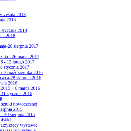
września 2018
maja 2018
1 stycznia 2018
nia 2018
maja-20 sierpnia 2017
cznia - 26 marca 2017
6 - 12 lutego 2017
 8 stycznia 2017
 16 października 2016
erwca-28 sierpnia 2016
maja 2016
da 2015 – 6 marca 2016
 31 stycznia 2016
ji
 sztuki nowoczesnej
ierpnia 2015
 - 30 sierpnia 2015
olskich
warzyszący wystawie
arzyszący wystawie