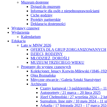
Muzeum dostępne
Dojazd do muzeum
Informacje dla osób z niepełnosprawnościami
Ciche godziny
Projekty partnerskie
Deklaracja dostępności
Wystawy czasowe
Wydarzenia
Kalendarium
Edukacja
Lato w MNW 2026
OFERTA DLA GRUP ZORGANIZOWANYCH
DZIECI, RODZINY
MŁODZIEŻ, DOROŚLI
MUZEUM TRZECIEGO WIEKU
Programy do wystaw czasowych
Kolekcjoner. Ignacy Korwin-Milewski (1846–192
Olga Boznańska
Mityczne otwarcie / Galeria Sztuki Starożytnej
Archiwum
Czarny karnawał / 3 października 2025 – 11
Autoportrety / 21 marca – 20 lipca 2025
Józef Chełmoński / 27 września 2024 – 2 lu
Surrealizm. Inne mity / 10 maja 2024 – 11 s
Arkadia / 17 listopada 2023 – 17 marca 202