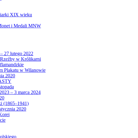
biarki XIX wieku
 Monet i Medali MNW
 – 27 lutego 2022
Rzeźby w Królikarni
 flamandzkie
um Plakatu w Wilanowie
nia 2020
CASTY
istopada
 2023 – 3 marca 2024
020
ki (1865–1941)
 stycznia 2020
Korei
cie
olskiego