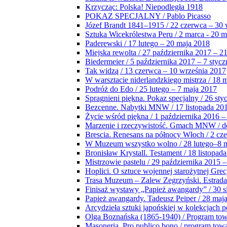
Krzycząc: Polska! Niepodległa 1918
POKAZ SPECJALNY / Pablo Picasso
Józef Brandt 1841–1915 / 22 czerwca – 30 
Sztuka Wicekrólestwa Peru / 2 marca - 20 
Paderewski / 17 lutego – 20 maja 2018
Miejska rewolta / 27 października 2017 – 2
Biedermeier / 5 października 2017 – 7 stycz
Tak widzą / 13 czerwca – 10 września 2017
W warsztacie niderlandzkiego mistrza / 18 
Podróż do Edo / 25 lutego – 7 maja 2017
Spragnieni piękna. Pokaz specjalny / 26 sty
Bezcenne. Nabytki MNW / 17 listopada 201
Życie wśród piękna / 1 października 2016 –
Marzenie i rzeczywistość. Gmach MNW / do
Brescia. Renesans na północy Włoch / 2 cz
W Muzeum wszystko wolno / 28 lutego–8 
Bronisław Krystall. Testament / 18 listopa
Mistrzowie pastelu / 29 października 2015 –
Hoplici. O sztuce wojennej starożytnej Grec
Trasa Muzeum – Zalew Zegrzyński. Estrada
Finisaż wystawy „Papież awangardy” / 30 s
Papież awangardy. Tadeusz Peiper / 28 maja
Arcydzieła sztuki japońskiej w kolekcjach p
Olga Boznańska (1865-1940) / Program to
Masoneria. Pro publico bono / program tow