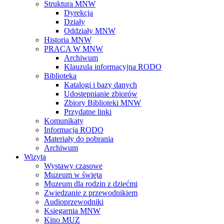
Struktura MNW
Dyrekcja
Działy
Oddziały MNW
Historia MNW
PRACA W MNW
Archiwum
Klauzula informacyjna RODO
Biblioteka
Katalogi i bazy danych
Udostępnianie zbiorów
Zbiory Biblioteki MNW
Przydatne linki
Komunikaty
Informacja RODO
Materiały do pobrania
Archiwum
Wizyta
Wystawy czasowe
Muzeum w święta
Muzeum dla rodzin z dziećmi
Zwiedzanie z przewodnikiem
Audioprzewodniki
Księgarnia MNW
Kino MUZ