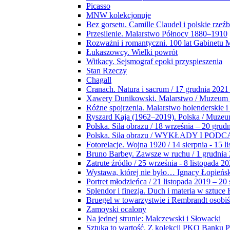
Picasso
MNW kolekcjonuje
Bez gorsetu. Camille Claudel i polskie rzeź
Przesilenie. Malarstwo Północy 1880–1910
Rozważni i romantyczni. 100 lat Gabinetu
Łukaszowcy. Wielki powrót
Witkacy. Sejsmograf epoki przyspieszenia
Stan Rzeczy
Chagall
Cranach. Natura i sacrum / 17 grudnia 2021
Xawery Dunikowski. Malarstwo / Muzeum 
Różne spojrzenia. Malarstwo holenderskie i
Ryszard Kaja (1962–2019). Polska / Muze
Polska. Siła obrazu / 18 września – 20 grud
Polska. Siła obrazu / WYKŁADY I POD
Fotorelacje. Wojna 1920 / 14 sierpnia - 15 l
Bruno Barbey. Zawsze w ruchu / 1 grudnia
Zatrute źródło / 25 września - 8 listopada 2
Wystawa, której nie było… Ignacy Łopieńs
Portret młodzieńca / 21 listopada 2019 – 20
Splendor i finezja. Duch i materia w sztuce 
Bruegel w towarzystwie i Rembrandt osobiś
Zamoyski ocalony
Na jednej strunie: Malczewski i Słowacki
Sztuka to wartość. Z kolekcji PKO Banku P