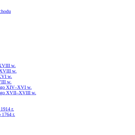
schodu
XVIII w.
XVIII w.
XVI w.
III w.
iego XIV–XVI w.
iego XVII–XVIII w.
 1914 r.
 1764 r.