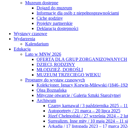
Muzeum dostępne
Dojazd do muzeum
Informacje dla osób z niepełnosprawnościami
Ciche godziny
Projekty partnerskie
Deklaracja dostępności
Wystawy czasowe
Wydarzenia
Kalendarium
Edukacja
Lato w MNW 2026
OFERTA DLA GRUP ZORGANIZOWANYCH
DZIECI, RODZINY
MŁODZIEŻ, DOROŚLI
MUZEUM TRZECIEGO WIEKU
Programy do wystaw czasowych
Kolekcjoner. Ignacy Korwin-Milewski (1846–192
Olga Boznańska
Mityczne otwarcie / Galeria Sztuki Starożytnej
Archiwum
Czarny karnawał / 3 października 2025 – 11
Autoportrety / 21 marca – 20 lipca 2025
Józef Chełmoński / 27 września 2024 – 2 lu
Surrealizm. Inne mity / 10 maja 2024 – 11 s
Arkadia / 17 listopada 2023 – 17 marca 202