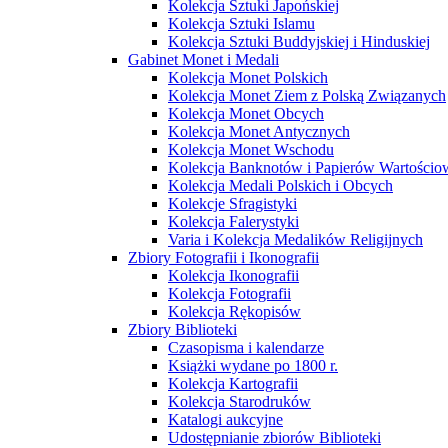
Kolekcja Sztuki Japońskiej
Kolekcja Sztuki Islamu
Kolekcja Sztuki Buddyjskiej i Hinduskiej
Gabinet Monet i Medali
Kolekcja Monet Polskich
Kolekcja Monet Ziem z Polską Związanych
Kolekcja Monet Obcych
Kolekcja Monet Antycznych
Kolekcja Monet Wschodu
Kolekcja Banknotów i Papierów Wartości
Kolekcja Medali Polskich i Obcych
Kolekcje Sfragistyki
Kolekcja Falerystyki
Varia i Kolekcja Medalików Religijnych
Zbiory Fotografii i Ikonografii
Kolekcja Ikonografii
Kolekcja Fotografii
Kolekcja Rękopisów
Zbiory Biblioteki
Czasopisma i kalendarze
Książki wydane po 1800 r.
Kolekcja Kartografii
Kolekcja Starodruków
Katalogi aukcyjne
Udostępnianie zbiorów Biblioteki