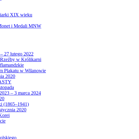
biarki XIX wieku
 Monet i Medali MNW
 – 27 lutego 2022
Rzeźby w Królikarni
 flamandzkie
um Plakatu w Wilanowie
nia 2020
CASTY
istopada
 2023 – 3 marca 2024
020
ki (1865–1941)
 stycznia 2020
Korei
cie
olskiego