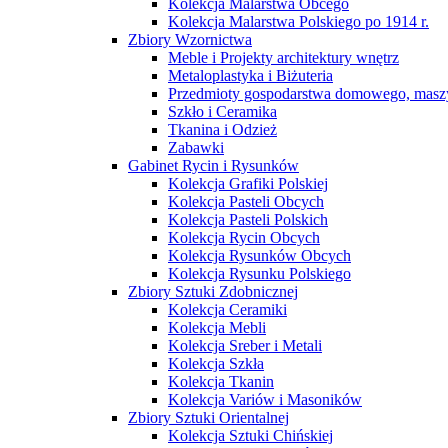
Kolekcja Malarstwa Obcego
Kolekcja Malarstwa Polskiego po 1914 r.
Zbiory Wzornictwa
Meble i Projekty architektury wnętrz
Metaloplastyka i Biżuteria
Przedmioty gospodarstwa domowego, maszy
Szkło i Ceramika
Tkanina i Odzież
Zabawki
Gabinet Rycin i Rysunków
Kolekcja Grafiki Polskiej
Kolekcja Pasteli Obcych
Kolekcja Pasteli Polskich
Kolekcja Rycin Obcych
Kolekcja Rysunków Obcych
Kolekcja Rysunku Polskiego
Zbiory Sztuki Zdobnicznej
Kolekcja Ceramiki
Kolekcja Mebli
Kolekcja Sreber i Metali
Kolekcja Szkła
Kolekcja Tkanin
Kolekcja Variów i Masoników
Zbiory Sztuki Orientalnej
Kolekcja Sztuki Chińskiej