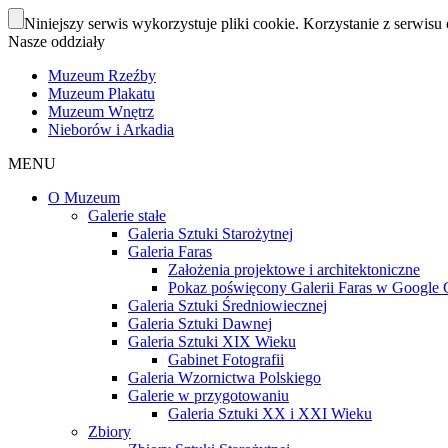
Niniejszy serwis wykorzystuje pliki cookie. Korzystanie z serwisu 
Nasze oddziały
Muzeum Rzeźby
Muzeum Plakatu
Muzeum Wnętrz
Nieborów i Arkadia
MENU
O Muzeum
Galerie stałe
Galeria Sztuki Starożytnej
Galeria Faras
Założenia projektowe i architektoniczne
Pokaz poświęcony Galerii Faras w Google Cu
Galeria Sztuki Średniowiecznej
Galeria Sztuki Dawnej
Galeria Sztuki XIX Wieku
Gabinet Fotografii
Galeria Wzornictwa Polskiego
Galerie w przygotowaniu
Galeria Sztuki XX i XXI Wieku
Zbiory