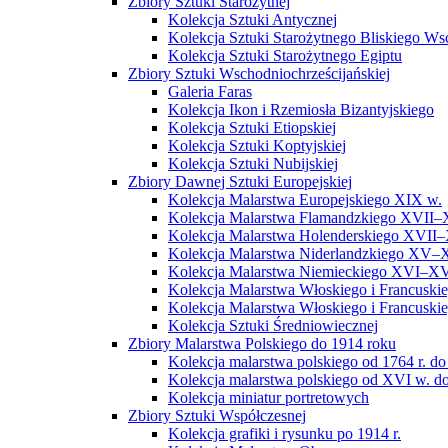
Zbiory Sztuki Starożytnej
Kolekcja Sztuki Antycznej
Kolekcja Sztuki Starożytnego Bliskiego W
Kolekcja Sztuki Starożytnego Egiptu
Zbiory Sztuki Wschodniochrześcijańskiej
Galeria Faras
Kolekcja Ikon i Rzemiosła Bizantyjskiego
Kolekcja Sztuki Etiopskiej
Kolekcja Sztuki Koptyjskiej
Kolekcja Sztuki Nubijskiej
Zbiory Dawnej Sztuki Europejskiej
Kolekcja Malarstwa Europejskiego XIX w.
Kolekcja Malarstwa Flamandzkiego XVII–
Kolekcja Malarstwa Holenderskiego XVII–
Kolekcja Malarstwa Niderlandzkiego XV–
Kolekcja Malarstwa Niemieckiego XVI–XV
Kolekcja Malarstwa Włoskiego i Francusk
Kolekcja Malarstwa Włoskiego i Francusk
Kolekcja Sztuki Średniowiecznej
Zbiory Malarstwa Polskiego do 1914 roku
Kolekcja malarstwa polskiego od 1764 r. do
Kolekcja malarstwa polskiego od XVI w. do
Kolekcja miniatur portretowych
Zbiory Sztuki Współczesnej
Kolekcja grafiki i rysunku po 1914 r.