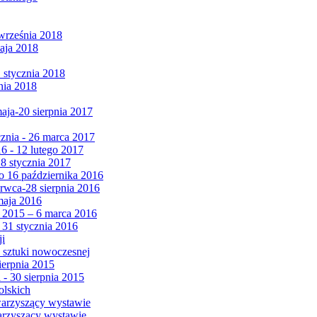
września 2018
maja 2018
1 stycznia 2018
nia 2018
maja-20 sierpnia 2017
cznia - 26 marca 2017
6 - 12 lutego 2017
 8 stycznia 2017
 16 października 2016
erwca-28 sierpnia 2016
maja 2016
da 2015 – 6 marca 2016
 31 stycznia 2016
ji
 sztuki nowoczesnej
ierpnia 2015
 - 30 sierpnia 2015
olskich
warzyszący wystawie
arzyszący wystawie