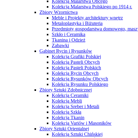
Kolekcja Malarstwa Obcego
Kolekcja Malarstwa Polskiego po 1914 r.
Zbiory Wzornictwa
Meble i Projekty architektury wnętrz
Metaloplastyka i Biżuteria
Przedmioty gospodarstwa domowego, maszy
Szkło i Ceramika
Tkanina i Odzież
Zabawki
Gabinet Rycin i Rysunków
Kolekcja Grafiki Polskiej
Kolekcja Pasteli Obcych
Kolekcja Pasteli Polskich
Kolekcja Rycin Obcych
Kolekcja Rysunków Obcych
Kolekcja Rysunku Polskiego
Zbiory Sztuki Zdobnicznej
Kolekcja Ceramiki
Kolekcja Mebli
Kolekcja Sreber i Metali
Kolekcja Szkła
Kolekcja Tkanin
Kolekcja Variów i Masoników
Zbiory Sztuki Orientalnej
Kolekcja Sztuki Chińskiej