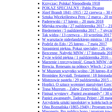
Krzycząc: Polska! Niepodległa 1918
POKAZ SPECJALNY / Pablo Picasso
Józef Brandt 1841–1915 / 22 czerwca – 30 
Sztuka Wicekrólestwa Peru / 2 marca - 20 
Paderewski / 17 lutego – 20 maja 2018
Miejska rewolta / 27 października 2017 – 2
Biedermeier / 5 października 2017 – 7 stycz
Tak widzą / 13 czerwca – 10 września 2017
W warsztacie niderlandzkiego mistrza / 18 
Podróż do Edo / 25 lutego – 7 maja 2017
Spragnieni piękna. Pokaz specjalny / 26 sty
Bezcenne. Nabytki MNW / 17 listopada 201
Życie wśród piękna / 1 października 2016 –
Marzenie i rzeczywistość. Gmach MNW / do
Brescia. Renesans na północy Włoch / 2 cz
W Muzeum wszystko wolno / 28 lutego–8 
Bronisław Krystall. Testament / 18 listopa
Mistrzowie pastelu / 29 października 2015 –
Hoplici. O sztuce wojennej starożytnej Grec
Trasa Muzeum – Zalew Zegrzyński. Estrada
Finisaż wystawy „Papież awangardy” / 30 s
Papież awangardy. Tadeusz Peiper / 28 maja
Arcydzieła sztuki japońskiej w kolekcjach p
Olga Boznańska (1865-1940) / Program to
Masoneria. Pro publico bono / program tow