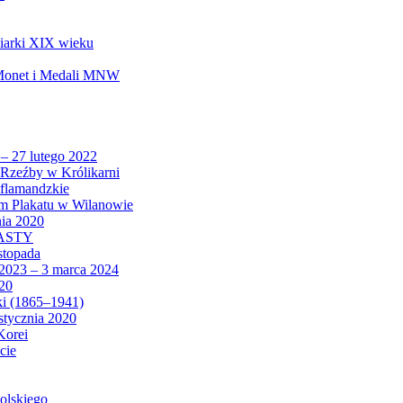
biarki XIX wieku
 Monet i Medali MNW
 – 27 lutego 2022
Rzeźby w Królikarni
 flamandzkie
um Plakatu w Wilanowie
nia 2020
CASTY
istopada
 2023 – 3 marca 2024
020
ki (1865–1941)
 stycznia 2020
Korei
cie
olskiego