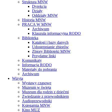
Struktura MNW
Dyrekcja
Działy
Oddziały MNW
Historia MNW
PRACA W MNW
Archiwum
Klauzula informacyjna RODO
Biblioteka
Katalogi i bazy danych
Udostępnianie zbiorów
Zbiory Biblioteki MNW
Przydatne linki
Komunikaty
Informacja RODO
Materiały do pobrania
Archiwum
Wizyta
Wystawy czasowe
Muzeum w święta
Muzeum dla rodzin z dziećmi
Zwiedzanie z przewodnikiem
Audioprzewodniki
Księgarnia MNW
Kino MUZ