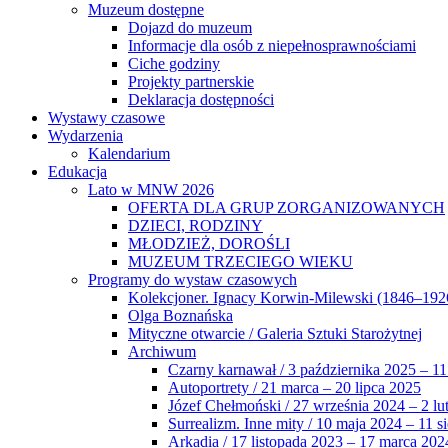
Muzeum dostępne
Dojazd do muzeum
Informacje dla osób z niepełnosprawnościami
Ciche godziny
Projekty partnerskie
Deklaracja dostępności
Wystawy czasowe
Wydarzenia
Kalendarium
Edukacja
Lato w MNW 2026
OFERTA DLA GRUP ZORGANIZOWANYCH
DZIECI, RODZINY
MŁODZIEŻ, DOROŚLI
MUZEUM TRZECIEGO WIEKU
Programy do wystaw czasowych
Kolekcjoner. Ignacy Korwin-Milewski (1846–192
Olga Boznańska
Mityczne otwarcie / Galeria Sztuki Starożytnej
Archiwum
Czarny karnawał / 3 października 2025 – 11
Autoportrety / 21 marca – 20 lipca 2025
Józef Chełmoński / 27 września 2024 – 2 lu
Surrealizm. Inne mity / 10 maja 2024 – 11 s
Arkadia / 17 listopada 2023 – 17 marca 202