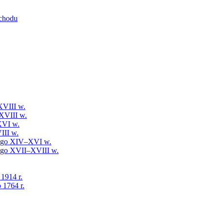
schodu
XVIII w.
XVIII w.
XVI w.
III w.
iego XIV–XVI w.
iego XVII–XVIII w.
 1914 r.
 1764 r.