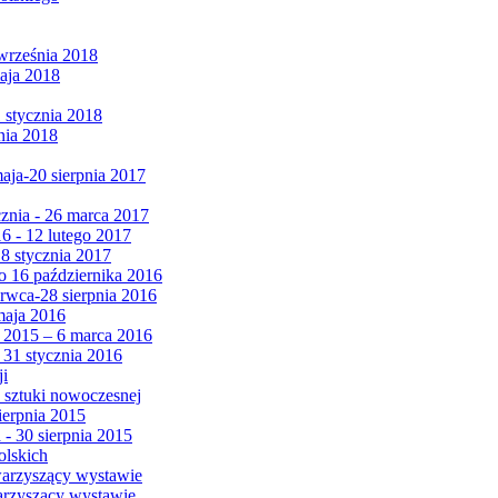
września 2018
maja 2018
1 stycznia 2018
nia 2018
maja-20 sierpnia 2017
cznia - 26 marca 2017
6 - 12 lutego 2017
 8 stycznia 2017
 16 października 2016
erwca-28 sierpnia 2016
maja 2016
da 2015 – 6 marca 2016
 31 stycznia 2016
ji
 sztuki nowoczesnej
ierpnia 2015
 - 30 sierpnia 2015
olskich
warzyszący wystawie
arzyszący wystawie