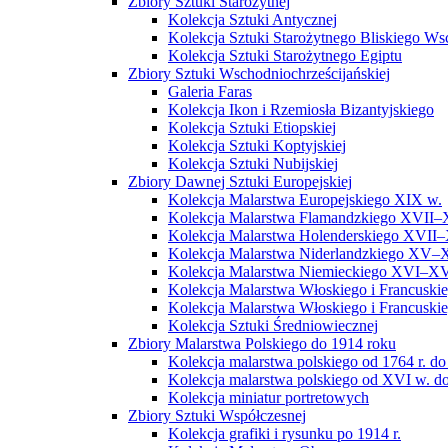
Zbiory Sztuki Starożytnej
Kolekcja Sztuki Antycznej
Kolekcja Sztuki Starożytnego Bliskiego W
Kolekcja Sztuki Starożytnego Egiptu
Zbiory Sztuki Wschodniochrześcijańskiej
Galeria Faras
Kolekcja Ikon i Rzemiosła Bizantyjskiego
Kolekcja Sztuki Etiopskiej
Kolekcja Sztuki Koptyjskiej
Kolekcja Sztuki Nubijskiej
Zbiory Dawnej Sztuki Europejskiej
Kolekcja Malarstwa Europejskiego XIX w.
Kolekcja Malarstwa Flamandzkiego XVII–
Kolekcja Malarstwa Holenderskiego XVII–
Kolekcja Malarstwa Niderlandzkiego XV–
Kolekcja Malarstwa Niemieckiego XVI–XV
Kolekcja Malarstwa Włoskiego i Francusk
Kolekcja Malarstwa Włoskiego i Francusk
Kolekcja Sztuki Średniowiecznej
Zbiory Malarstwa Polskiego do 1914 roku
Kolekcja malarstwa polskiego od 1764 r. do
Kolekcja malarstwa polskiego od XVI w. do
Kolekcja miniatur portretowych
Zbiory Sztuki Współczesnej
Kolekcja grafiki i rysunku po 1914 r.