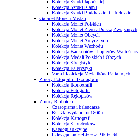
Kolekcja Sztuki Japońskiej
Kolekcja Sztuki Islamu
Kolekcja Sztuki Buddyjskiej i Hinduskiej
Gabinet Monet i Medali
Kolekcja Monet Polskich
Kolekcja Monet Ziem z Polską Związanych
Kolekcja Monet Obcych
Kolekcja Monet Antycznych
Kolekcja Monet Wschodu
Kolekcja Banknotów i Papierów Wartości
Kolekcja Medali Polskich i Obcych
Kolekcje Sfragistyki
Kolekcja Falerystyki
Varia i Kolekcja Medalików Religijnych
Zbiory Fotografii i Ikonografii
Kolekcja Ikonografii
Kolekcja Fotografii
Kolekcja Rękopisów
Zbiory Biblioteki
Czasopisma i kalendarze
Książki wydane po 1800 r.
Kolekcja Kartografii
Kolekcja Starodruków
Katalogi aukcyjne
Udostępnianie zbiorów Biblioteki