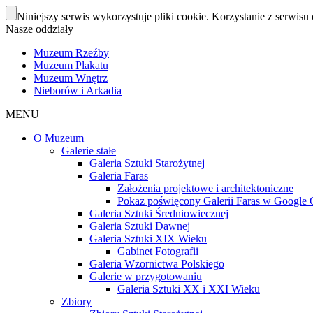
Niniejszy serwis wykorzystuje pliki cookie. Korzystanie z serwisu 
Nasze oddziały
Muzeum Rzeźby
Muzeum Plakatu
Muzeum Wnętrz
Nieborów i Arkadia
MENU
O Muzeum
Galerie stałe
Galeria Sztuki Starożytnej
Galeria Faras
Założenia projektowe i architektoniczne
Pokaz poświęcony Galerii Faras w Google Cu
Galeria Sztuki Średniowiecznej
Galeria Sztuki Dawnej
Galeria Sztuki XIX Wieku
Gabinet Fotografii
Galeria Wzornictwa Polskiego
Galerie w przygotowaniu
Galeria Sztuki XX i XXI Wieku
Zbiory